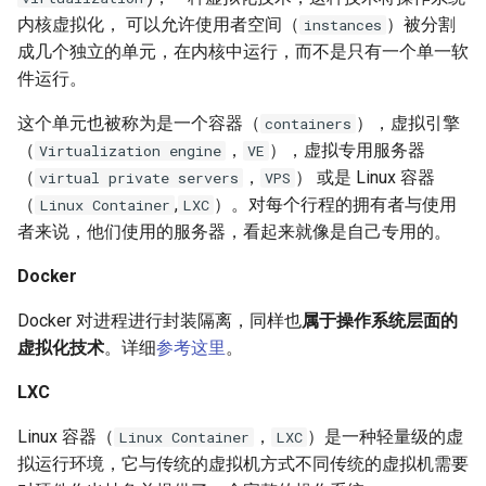
题？
iSCSI
Ansible 使用循环完成重复性
Nginx 反向代理 Tomcat 错误
SwitchyOmega插件
如何设置 Cisco 交换机时间?
Zabbix web scenarios
Jenkins升级CVE-2017-
使用 Dify 开发AI应用
内核虚拟化， 可以允许使用者空间（
）被分割
instances
任务
Ingress 配置 SSL证书
示例
如何使用 Sysbench 对 Mysql
1000353
Flask框架中使用Redis(三)
XenServer删除只有一台主机
Git clone 指定的分支
MooseFS 2.x 常用命令
成几个独立的单元，在内核中运行，而不是只有一个单一软
进行压力测试？
Jenkins 配置 Nodejs 持续集
Windows Server 2012R2
的主机池
Ubuntu 安装 flash浏览器插件
ping Time to live exceeded
Zabbix latest data 排错好帮手
创建 AnythingLLM 个人知识
件运行。
成
MPIO
Ansible synchronize 模块
Kubernetes 集群-更新证书
Nginx 配置 WebSocket
阿里云盾发现WebShell处理
库
Flask框架中使用Redis(二)
Git 更改远程地址协议
MooseFS 2.x 关闭及启动顺序
Mysql initialization 重新初始
过程
XenServer 虚拟机安装 guest-
Ubuntu 16.04 终端使用多标签
TCP time wait bucket table
Zabbix 监控 Mysql慢查询日
这个单元也被称为是一个容器（
），虚拟引擎
containers
化系统库
Jenkins 配置 Gogs webhook
Windows print 相关命令
Ansible template 模块
Kubernetes 集群-维护节点
tools
使用
页
overflow
志
使用 DeepSeek-R1 模型写代
Flask框架中使用Redis(一)
Git reset 版本回退
MooseFS 2.x 错误信息
（
，
），虚拟专用服务器
Virtualization engine
VE
插件
HTTP_X_FORWARDED_FOR
MySQL安全漏洞 CCVE-2016-
码
（
，
） 或是 Linux 容器
virtual private servers
VPS
获取客户端IP地址
Mysql 存储过程
Windows Server 2012R2 显示
6662
Ansible 文件&拷贝模块
Kubernetes 集群-添加节点
Windows Server 2012R2 配置
Ubuntu 安装 virtualbox 5.1
使用RIP协议实现桌面到容器
Zabbix 监控 Redis 与
使用 Python 计算中位数
Git 钩子
MooseFS 2.x 分布式文件系统
（
,
）。对每个行程的拥有者与使用
Linux Container
LXC
使用 jenkins 与 docker 完成
网络图标
Hyper-V
网络通信
Memcache
本地部署 DeepSeek-R1 模型
部署手册
者来说，他们使用的服务器，看起来就像是自己专用的。
java 项目持续集成
阿里云SLB HTTP to HTTPS
Postgresql 授权只读用户
没有VPC的阿里金融云安全
Ansible 批量更新 Ubuntu 内核
Kubernetes 集群-删除节点
Ubuntu 音频编辑软件 audacity
Mkdocs 谷歌字体加载失败
php_codesniffer
Windows 查看文件的隐藏属
吗？
XenServer PV模式导致程序
NAT网关支持pptp穿透
Zabbix 主机克隆
MegaSAS RAID卡管理程序
Docker
Jenkins 持续集成工具
性
coredump
Nginx limit_rate 限速模块
Postgresql使用 pg_dumpall
Ansible Playbook 安装
Kubernetes 集群-数据备份
Ubuntu 16.04 LTS
如何判断 Python 变量的类
Git merge 合并分支
MegaCLI
Docker 对进程进行封装隔离，同样也
属于操作系统层面的
命令免密码导出数据
x-xss x-frame-options strict-
Docker
Cisco 交换机网络设计方案示
Zabbix 正则表达式
型？
Maven 入门
Windows arp 命令
transport-security 保护
虚拟化技术
。详细
参考这里
。
XenServer 虚拟机无法识别全
Nginx 自定义日志
例
Kubernetes 实战-暴露应用
Ubuntu 安装 xmind
Git 版本升级
固态磁盘检测工具
部CPU
Postgresql 备份脚本
Ansible 小试牛刀
Zabbix 监控交换机带宽
如何使用 Sorted 对字典排
LXC
部署 Maven
Windows Thin PC
动态CDN保护网站与网站加速
Nginx echo 模块
Cisco 3560X 升级 License
Kubernetes 实战-资源限制
序？
Ubuntu 密码管理软件
Git 配置代理
CentOS Ignoring disk sda
XenServer 虚拟机无法安装系
Postgresql 客户端 psql
如何使用 NPM 安装 VUE 框
keepassx
Zabbix 配置macro变量
Linux 容器（
，
）是一种轻量级的虚
Linux Container
LXC
统
Harbor 仓库自动复制镜像
Windows slmgr.vbs 命令
Chrome 浏览器 Cookies 插件
架?
Nginx if与set指令
Cisco Command rejected not
Kubernetes 实战-网络策略
如何使用 Python 完成 HTML
使用git完成程序上线流程
Sysbench IO基准测试
拟运行环境，它与传统的虚拟机方式不同传统的虚拟机需要
Mysql容器设置字符集
allowed on this interface
转 PDF任务？
Remmina 共享文件夹
Zabbix 监控 Haproxy