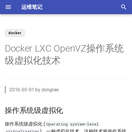
运维笔记
正
在
docker
你好 MacOS
为 Claude Code 添加 skills
操作系统级虚拟化
zst 压缩工具
Kubernetes 测试阿里云CSI插
Vue 配置开发与生产环境
XenServer 7 配置HA高可用
Nginx 缓存服务器(番外)动态
MySQL 视图 ERROR 1227错
如何调整 VirtualBox 虚拟机磁
ACL规则 inbound 与 outbound
强制 Maven 重新检查本地缓
体验 Zabbix 6.0 LTS
如何升级二进制版本的
SSD磁盘
Windows Server Backup 释放
当IT从业者遇到诈骗信息
初
Docker LXC OpenVZ操作系统
件
upstream
误
盘空间？
使用场景
存
Gogs？
存储空间
始
常用软件安装与配
使用 nrm 管理 npm 源
配置 rsyslog 为 iptables 日志
Vue 生产环境跨域 Nginx 配置
XenServer 7 配置MPIO多路
如何使用 Docker-Compose
MooseFS 2.x Chunk维护模式
Memcached UDP反射攻击漏
Docker
级虚拟化技术
单独写入日志文件
Kubernetes Ingress IP白名单
径
Nginx 缓存服务器(番外)定制
如何找到 Redis 中的较大的
Ubuntu 思维导图软件
使用阿里云IPSEC-VPN 建立
使用JenkinsFile构建golang项
部署 Zabbix 监控系统？
如何撤销 Git 暂存文件？
Windows Server Backup 备份
洞
化
Docker镜像
Key？
Site-to-Site隧道网络
目
功能
Homebrew 包管理器
Claude 好搭档 cc-switch
Vue 与 Gin 开发环境跨域问题
MooseFS 2.x 千万小文件示例
LXC
搜
Tar命令 如何将软连接对应的
Kubernetes 无法删除命名空
XenServer 虚拟机设置单人模
Linux系统通过PID查看进程信
更改 Zabbix Docker容器时区
如何者修正 git commit 提交？
为什么要设置域名 CAA记录？
文件打包？
间
式
Nginx 缓存服务器(下)
体验 TDengine 时序数据库
息
OpenVPN CRL has expired
Jenkins 传统构建 与 Pipeline
Windows Server 2012R2 网卡
Ubuntu Server 安装 NVIDIA 驱
Ubuntu 22.04 配置Vue开发环
MooseFS 2.x 简单性能测试
OpenVZ
索
2016-03-01 by dongnan
构建的区别
聚合
动
境
使用 Docker部署zabbix监控
如何解决 git merger 冲突？
如何隐藏 Tomcat 容器版本信
引
Ansible 定义变量与条件判断
Kubernetes 自定义 ingress规
vhdx 转换成 vhd
Nginx 缓存服务器(上)
如何将 Redis 迁移到阿里云数
Ubuntu 刻录软件 k3b
如何处理 Cisco 交换机 err-
系统
息？
参考
MooseFS 2.x 破坏性测试
则
据库Redis版?
disabled 故障？
Jenkins 使用 Docker-in-
Windows Server 2012R2 存储
擎
OpenRouter LLM聚合平台
Ubuntu 22.04 安装及配置
如何修改 Git 的用户名和邮
操作系统级虚拟化
Docker (DinD) 模式
池
如何设置 ftp 被动模式的
GoLang
XenServer 配置NTP服务
Nginx client intended to send
Ubuntu系统sublime使用中文
使用 Docker部署 Zabbix
箱？
Tomcat安全漏洞CVE-2017-
MooseFS 2.x 在线扩容
iptables 防火墙规则？
Kubernetes 节点标签和定向
too large body
MySql Generated Column 引
如何查看 Cicso 交换机日志？
Proxy
5664
使用 uv工具管理 MCP项目
操作系统级虚拟化 (
Operating system–level
调度
发 ERROR 3105 (HY000) 错误
如何解决 Jenkins 磁盘不足问
Windows Server 2012R2
使用pyenv 管理Python环境
XenServer 配置DNS服务
Chrome 浏览器安装
Git 强制 push 远程分支
MooseFS 2.x 垃圾回收时间
)，一种虚拟化技术，这种技术将操作系统
virtualization