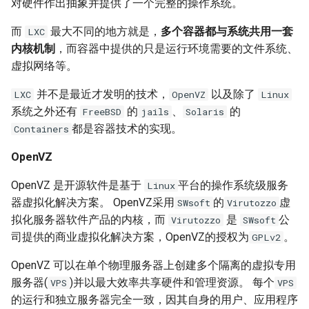
对硬件作出抽象并提供了一个完整的操作系统。
XenServer 7.0
Harbor Send email failed:501
Windows 添加静态路由
Docker漏洞获取宿主机 root权
Nodejs 使用国内 NPM镜像站
Nginx 与 X-Forwarded-For
Kubernetes 实战-SVC服务
Git 分布式版本控制系统
Rsync 删除海量文件测试
限
Mysql容器设置sql_mode模
使用 wireshark 对比 https 与
如何将 Django数据库 从
Ubuntu Grub2没有Windows引
Haproxy 状态统计脚本
而
最大不同的地方就是，
多个容器都与系统共用一套
LXC
XenServer 设置虚拟机网络带
式
http 协议
用Harbor实现容器镜像仓库的
Windows 2003 配置ASP环境
Nodejs 包管理器 NPM
Sqlite3 迁移到 Mysql？
Nginx 配置泛域名
导菜单
Kubernetes 实战-机密数据
内核机制
，而容器中提供的只是运行环境需要的文件系统、
git-shell 禁止git用户登陆系统
简单RAID磁盘阵列测试
宽
管理和运维
Docker 远程执行命令漏洞
Haproxy 配置统计 Socket
虚拟网络等。
Mysql 从文本文件导入数据
Cisco 交换机不能配置trunk模
Windows systeminfo 命令
mpstat 命令
如何在循环中遍历 Python对
NFS故障对Nginx服务器的影
Ubuntu 查看内存硬件信息
Kubernetes 实战-数据卷
Linux 系统下的磁盘工具
并不是最近才发明的技术，
以及除了
LXC
OpenVZ
Linux
XenServer 设置虚拟机开机启
式
XSS跨站攻击示例
象的属性？
响
Haproxy 使用Socat获得统计
hdparm
系统之外还有
的
、
的
FreeBSD
jails
Solaris
动
常用 mongo 命令
使用 Recuva 恢复误删除文件
jar 命令
Ubuntu 下载工具 uget
数据
Kubernetes 实战-PV与PVC
都是容器技术的实现。
Containers
iperf 测试网络带宽
ImageMagick 注入漏洞 CVE-
如何在 Markdown 中使用
Nginx 拒绝IP访问
AS SSD Benchmark
XenServer 图形方式安装Linux
2016-3714
HTML 代码?
MySQL Found invalid event in
Windows 配置 SNMP
sed 命令
Ubuntu 提示boot分区空间不
Mysql 主从状态监控脚本
Kubernetes 之搭建NFS服务
OpenVZ
binary log
VRRP协议与防火墙
Nginx 列出目录中文件
足
器
PCIe SSD磁盘
Windows Hyper-V 虚拟机未
Markdown 基本语法
如何在 Django 中对上传的图
Windows NAT路由和远程访问
测试 php7
Zabbix 监控Mysql主从状态
OpenVZ 是开源软件是基于
平台的操作系统级服务
Linux
知设备VMBUS
片重命名？
Mysql min与max函数
Packets Per Second (PPS)
Nginx HA(Keepalived)
Ubuntu 移除cnnic证书
Kubernetes 好伙伴 Rancher
Linux 配置iSCSI服务器
器虚拟化解决方案。 OpenVZ采用
的
虚
SWsoft
Virutozzo
如何估算网站RPS峰值？
Windows 设置帐户锁定策略
diff 与 patch 命令
2.x
Zabbix Too Many Processes
拟化服务器软件产品的内核，而
是
公
Virutozzo
SWsoft
XenServer 无存储迁移
如何为 Django 应用创建缩略
使用xtrabackup恢复rds备份
二进制千比特每秒 - Kibps
禁止暴力破解
Nginx alias指令
Ubuntu 光盘制作成ISO文件
司提供的商业虚拟化解决方案，OpenVZ的授权为
。
GPLv2
图？
数据
使用iDrac7更新Dell服务器
CentOS 7 网卡配置多个IP地
通过 Ingress 访问K8S内部应
Zabbix 配置邮件报警
OpenVZ 可以在单个物理服务器上创建多个隔离的虚拟专用
CloudStack 方向比努力更重
BIOS
iptables
Windows Server 关闭的数据
址
用
Nginx 持续连接超时时间
连接远程桌面无法复制粘贴
要
服务器(
)并以最大效率共享硬件和管理资源。 每个
如何为 Markdown 中的图片设
SQLSTATE 2002 No such file
执行保护(DEP)
VPS
VPS
使用 CentOS 部署 zabbix监控
置 CSS样式？
or directory
阿里云故障服务不敢恭维
的运行和独立服务器完全一致，因其自身的用户、应用程序
防火墙导致 SNMP 故障示例
CentOS 7 安装 mongodb
使用 Kubeadm 快速部署K8S
Nginx Http基本身份认证
使用SSH隧道访问Gmail