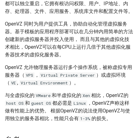
IDC应用虚拟化技术计划
Windows Server 2003 配置用
都可以独立重启，它拥有根访问权限、用户、IP地址、内
环境
Zabbix 设置Agent脚本超时时
Markdown富文本编辑器
Mysql status状态信息
户单会话
使用CDN为网站加速
Cisco 交换机常用命令
存、处理器、文件、应用服务、系统库文件和配置文件等。
使用 Pecl 安装 mongo驱动
Nginx 设置404页面
Ubuntu 安装 pip3
间
django-mdeditor
XenServer 安装 OpenSuse
测试 Kubernetes 问题随笔
OpenVZ 同时为用户提供工具，协助自动化管理虚拟服务
13.2
Mysql truncate 清空表数据
Windows diskpart 命令
HP_DL_160 内存条安装顺序
Cisco 局域网络设计示例
CentOS 7 部署 Tomcat9
Nginx 配置防盗链功能
Ubuntu 14.04 使用移动4G网络
Zabbix 监控磁盘IO
器。基于模板的应用程序部署可以在几分钟内用简单的方法
如何在 Django admin 后台上
如何迁移 Redmine 到
创建新的虚拟服务器并投入使用， 而且与其他的虚拟化技
传图片文件？
XenServer tapdisk
Mysql explain 分析慢查询
Windows 动态卷
Postfix Open Relay
Docker？
tcpdump 抓包工具
Linux系统fstab文件
Nginx 添加模块
Ubuntu 14.04 固态磁盘配置
zabbix_get 采集数据空值
术相比，OpenVZ可以在每CPU上运行几倍于其他虚拟化服
experienced an error
Trim
务器技术的虚拟化服务器。
如何获得 Python 的关键字？
have equal MySQL server
Intel XEON L/E/X/W 系列区
如何使用 Docker-Compose
Samba 配置共享
Nginx 反向代理与负载均衡
Zabbix Appliance
XenServer 6.5 更新补丁
UUIDs
别
部署 Django 项目？
Remmina 连接VNC远程桌面
OpenVZ 允许物理服务器运行多个操作系统，被称虚拟专用
Python 简单爬虫示例
hostnamectl 命令
Nginx 配置 SSL
Zabbix Agent
服务器（
，
）或虚拟环境
VPS
Virtual Private Server
Windows Server 2008R2 配置
使用 Shell 批量更改 Mysql表
测试 iDRAC6(7) 远程控制卡
如何使用 Docker-Compose
如何退出 telnet 会话？
（
,
）。
VE
Virtual Environment
Hyper-V
同步与异步
名
部署 FTP 服务？
parted 命令
Nginx location指令
Ubuntu 14.04 安装字体
与全虚拟化的
和半虚拟化的
相比，OpenVZ的
VMware
Xen
NFS存储超时导致XenServer
TCP 状态统计脚本
使用 phpMyAdmin 查询
如何使用 Docker-Compose
CentOS 7 开机运行脚本
Nginx rewrite指令
和
都必需是
，OpenVZ声称这样
host OS
guest OS
Linux
重启
Mysql
编排 Nodejs 项目？
Ubuntu 使用VMware Player
做有性能上的优势。 根据OpenVZ的说法使用OpenVZ与使
awk 示例
CentOS 7 命令自动补齐
Nginx gzip 压缩
用独立的服务器相比，性能只会有
的损失。
1-3%
Intel I/O虚拟分配技术(VT-d)
Mysql read_only 只读数据库
如何使用 Rancher 打造一个私
Ubuntu 14.04 使用搜狗输入法
有的 CaaS 平台？
awk 调用外部变量
CentOS 7 关闭防火墙与
Haproxy HA(Keepalived)