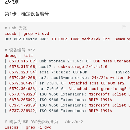
步骤
题？
iSCSI
docker-compose 错误提示 无
Ansible 使用循环完成重复性
Nginx 反向代理 Tomcat 错误
如何设置 Cisco 交换机时间?
Zabbix web scenarios
Jenkins升级CVE-2017-
使用 Dify 开发AI应用
法支持的版本
任务
Ingress 配置 SSL证书
示例
如何使用 Sysbench 对 Mysql
1000353
Flask框架中使用Redis(三)
XenServer删除只有一台主机
Git clone 指定的分支
MooseFS 2.x 常用命令
第1步，确定设备编号
进行压力测试？
Jenkins 配置 Nodejs 持续集
Windows Server 2012R2
的主机池
ping Time to live exceeded
Zabbix latest data 排错好帮手
创建 AnythingLLM 个人知识
成
MPIO
如何找到 Docker 中使用磁盘
Ansible synchronize 模块
Kubernetes 集群-更新证书
Nginx 配置 WebSocket
阿里云盾发现WebShell处理
库
Flask框架中使用Redis(二)
Git 更改远程地址协议
MooseFS 2.x 关闭及启动顺序
# usb 光驱
最多的容器？
Mysql initialization 重新初始
过程
XenServer 虚拟机安装 guest-
TCP time wait bucket table
Zabbix 监控 Mysql慢查询日
lsusb
|
grep
-i
dvd
化系统库
Jenkins 配置 Gogs webhook
Windows print 相关命令
Ansible template 模块
Kubernetes 集群-维护节点
tools
使用
overflow
志
使用 DeepSeek-R1 模型写代
Flask框架中使用Redis(一)
Git reset 版本回退
MooseFS 2.x 错误信息
Bus 002 Device 006:
ID
0e8d:1806
MediaTek
Inc.
Samsun
插件
如何更改 Docker 网桥默认的
HTTP_X_FORWARDED_FOR
MySQL安全漏洞 CCVE-2016-
码
# 设备编号 sr2
网段地址？
获取客户端IP地址
Mysql 存储过程
Windows Server 2012R2 显示
6662
Ansible 文件&拷贝模块
Kubernetes 集群-添加节点
Windows Server 2012R2 配置
使用RIP协议实现桌面到容器
Zabbix 监控 Redis 与
使用 Python 计算中位数
Git 钩子
MooseFS 2.x 分布式文件系统
dmesg
|
tail
使用 jenkins 与 docker 完成
网络图标
Hyper-V
网络通信
Memcache
本地部署 DeepSeek-R1 模型
部署手册
[ 
6578.315107
] 
usb-storage 2-1.4:1.0:
USB
Mass
Storag
java 项目持续集成
如何删除 无效的(none)
阿里云SLB HTTP to HTTPS
Postgresql 授权只读用户
没有VPC的阿里金融云安全
Ansible 批量更新 Ubuntu 内核
Kubernetes 集群-删除节点
Mkdocs 谷歌字体加载失败
php_codesniffer
[ 
6578.315168
] 
scsi7 :
usb-storage
2
-1.4
:1.0
Docker镜像？
Windows 查看文件的隐藏属
吗？
[ 
6579.323134
] 
scsi 7:0:0:0: CD-ROM            TSSTco
XenServer PV模式导致程序
NAT网关支持pptp穿透
Zabbix 主机克隆
MegaSAS RAID卡管理程序
[ 
6579.364268
] 
sr2: scsi3-mmc drive:
24x/24x
writer
d
Jenkins 持续集成工具
性
coredump
Nginx limit_rate 限速模块
Postgresql使用 pg_dumpall
Ansible Playbook 安装
Kubernetes 集群-数据备份
如何判断 Python 变量的类
Git merge 合并分支
MegaCLI
[ 
6579.364491
] 
sr 7:0:0:0:
Attached
scsi
CD-ROM
sr2
如何使用 Gunicorn 管理
命令免密码导出数据
x-xss x-frame-options strict-
Docker
Cisco 交换机网络设计方案示
Zabbix 正则表达式
型？
[ 
6579.364636
] 
sr 7:0:0:0:
Attached
scsi
generic
sg5
Django 应用？
Maven 入门
Windows arp 命令
transport-security 保护
XenServer 虚拟机无法识别全
Nginx 自定义日志
例
Kubernetes 实战-暴露应用
Git 版本升级
固态磁盘检测工具
[ 
6678.190323
] 
ISO 9660 Extensions:
Microsoft
Joliet
[ 
6678.265092
] 
ISO 9660 Extensions:
RRIP_1991A
部CPU
Postgresql 备份脚本
Ansible 小试牛刀
Zabbix 监控交换机带宽
如何使用 Sorted 对字典排
[ 
6737.179350
] 
ISO 9660 Extensions:
Microsoft
Joliet
如何自定义 Django 镜像？
部署 Maven
Windows Thin PC
动态CDN保护网站与网站加速
Nginx echo 模块
Cisco 3560X 升级 License
Kubernetes 实战-资源限制
序？
Git 配置代理
CentOS Ignoring disk sda
[ 
6737.238942
] 
ISO 9660 Extensions:
RRIP_1991A
XenServer 虚拟机无法安装系
Postgresql 客户端 psql
如何使用 NPM 安装 VUE 框
Zabbix 配置macro变量
如何添加 php-imap扩展模
统
Harbor 仓库自动复制镜像
Windows slmgr.vbs 命令
Chrome 浏览器 Cookies 插件
# 确认为USB DVD光驱设备为： /dev/sr2
架?
Nginx if与set指令
Cisco Command rejected not
Kubernetes 实战-网络策略
如何使用 Python 完成 HTML
使用git完成程序上线流程
Sysbench IO基准测试
lsscsi
|
grep
-i
dvd
块？
Mysql容器设置字符集
allowed on this interface
转 PDF任务？
Zabbix 监控 Haproxy