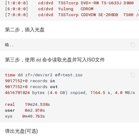
[
1
:0:0:0
]    
cd/dvd
TSSTcorp
DVD+-RW
TS-U633J
D800
XenServer 7.0
Harbor Send email failed:501
Windows 添加静态路由
Docker漏洞获取宿主机 root权
Nodejs 使用国内 NPM镜像站
Nginx 与 X-Forwarded-For
Kubernetes 实战-SVC服务
Git 分布式版本控制系统
Rsync 删除海量文件测试
[
6
:0:0:0
]    
cd/dvd
Yulong
CDROM
如何设置 Tomcat容器JVM内
限
Mysql容器设置sql_mode模
使用 wireshark 对比 https 与
如何将 Django数据库 从
Haproxy 状态统计脚本
[
7
:0:0:0
]    
cd/dvd
TSSTcorp
CDDVDW
SE-208DB
TS00
/
存？
XenServer 设置虚拟机网络带
式
http 协议
用Harbor实现容器镜像仓库的
Windows 2003 配置ASP环境
Nodejs 包管理器 NPM
Sqlite3 迁移到 Mysql？
Nginx 配置泛域名
Kubernetes 实战-机密数据
git-shell 禁止git用户登陆系统
简单RAID磁盘阵列测试
宽
管理和运维
Docker 远程执行命令漏洞
Haproxy 配置统计 Socket
第二步，插入光盘
如何自定义 Nodejs 镜像？
Mysql 从文本文件导入数据
Cisco 交换机不能配置trunk模
Windows systeminfo 命令
mpstat 命令
如何在循环中遍历 Python对
NFS故障对Nginx服务器的影
Kubernetes 实战-数据卷
Linux 系统下的磁盘工具
XenServer 设置虚拟机开机启
式
XSS跨站攻击示例
象的属性？
响
Haproxy 使用Socat获得统计
hdparm
如何创建 Nodejs 容器？
动
常用 mongo 命令
使用 Recuva 恢复误删除文件
jar 命令
数据
Kubernetes 实战-PV与PVC
iperf 测试网络带宽
ImageMagick 注入漏洞 CVE-
如何在 Markdown 中使用
Nginx 拒绝IP访问
第三步，使用
命令读取光盘并写入ISO文件
AS SSD Benchmark
dd
Docker image 命令
XenServer 图形方式安装Linux
2016-3714
HTML 代码?
MySQL Found invalid event in
Windows 配置 SNMP
sed 命令
Mysql 主从状态监控脚本
Kubernetes 之搭建NFS服务
binary log
VRRP协议与防火墙
Nginx 列出目录中文件
time
 dd if
=
/
dev
/
sr2 
of
=
器
PCIe SSD磁盘
9017152
+
0
 records 
in
Docker 镜像体积问题
Windows Hyper-V 虚拟机未
Markdown 基本语法
如何在 Django 中对上传的图
Windows NAT路由和远程访问
测试 php7
Zabbix 监控Mysql主从状态
9017152
+
0
 records 
out
知设备VMBUS
片重命名？
Mysql min与max函数
Packets Per Second (PPS)
Nginx HA(Keepalived)
Kubernetes 好伙伴 Rancher
Linux 配置iSCSI服务器
4616781824
 bytes (
4.6
 GB) copied, 
1164.5
 s, 
4.0
 MB
/
s

如何自定义 phpmyadmin 镜
如何估算网站RPS峰值？
Windows 设置帐户锁定策略
diff 与 patch 命令
2.x
Zabbix Too Many Processes
real
19
m24
.538
像？
XenServer 无存储迁移
如何为 Django 应用创建缩略
使用xtrabackup恢复rds备份
二进制千比特每秒 - Kibps
禁止暴力破解
Nginx alias指令
user
0
m2
.810
s

图？
数据
使用iDrac7更新Dell服务器
CentOS 7 网卡配置多个IP地
通过 Ingress 访问K8S内部应
Zabbix 配置邮件报警
sys    
0
m40
.763
如何设置 supervisor 管理的
CloudStack 方向比努力更重
BIOS
iptables
Windows Server 关闭的数据
址
用
Nginx 持续连接超时时间
子程序只运行一次？
要
如何为 Markdown 中的图片设
SQLSTATE 2002 No such file
执行保护(DEP)
使用 CentOS 部署 zabbix监控
弹出光盘(可选)
置 CSS样式？
or directory
阿里云故障服务不敢恭维
防火墙导致 SNMP 故障示例
CentOS 7 安装 mongodb
使用 Kubeadm 快速部署K8S
Nginx Http基本身份认证