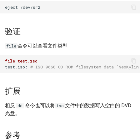
如何创建 Memcached 容器？
IDC应用虚拟化技术计划
Windows Server 2003 配置用
环境
Zabbix 设置Agent脚本超时时
Markdown富文本编辑器
Mysql status状态信息
户单会话
使用CDN为网站加速
Cisco 交换机常用命令
使用 Pecl 安装 mongo驱动
Nginx 设置404页面
间
如何创建持久化 Redis 容器？
django-mdeditor
XenServer 安装 OpenSuse
测试 Kubernetes 问题随笔
13.2
Mysql truncate 清空表数据
Windows diskpart 命令
HP_DL_160 内存条安装顺序
Cisco 局域网络设计示例
CentOS 7 部署 Tomcat9
Nginx 配置防盗链功能
Zabbix 监控磁盘IO
验证
如何解决Docker环境时区问
如何在 Django admin 后台上
如何迁移 Redmine 到
题？
传图片文件？
XenServer tapdisk
Mysql explain 分析慢查询
Windows 动态卷
Postfix Open Relay
Docker？
tcpdump 抓包工具
Linux系统fstab文件
Nginx 添加模块
zabbix_get 采集数据空值
命令可以查看文件类型
file
experienced an error
如何解决 Docker容器中文乱
如何获得 Python 的关键字？
have equal MySQL server
Intel XEON L/E/X/W 系列区
如何使用 Docker-Compose
Samba 配置共享
Nginx 反向代理与负载均衡
Zabbix Appliance
file
test.iso
码？
XenServer 6.5 更新补丁
UUIDs
别
部署 Django 项目？
test.iso:
# ISO 9660 CD-ROM filesystem data 'NeoKylin
Python 简单爬虫示例
hostnamectl 命令
Nginx 配置 SSL
Zabbix Agent
如何自定义带有Windows字体
Windows Server 2008R2 配置
使用 Shell 批量更改 Mysql表
测试 iDRAC6(7) 远程控制卡
如何使用 Docker-Compose
的Docker镜像？
Hyper-V
同步与异步
名
部署 FTP 服务？
parted 命令
Nginx location指令
扩展
Docker build镜像 cache的副
NFS存储超时导致XenServer
TCP 状态统计脚本
使用 phpMyAdmin 查询
如何使用 Docker-Compose
CentOS 7 开机运行脚本
Nginx rewrite指令
相反
命令也可以将
文件中的数据写入空白的 DVD
dd
iso
作用
重启
Mysql
编排 Nodejs 项目？
光盘。
awk 示例
CentOS 7 命令自动补齐
Nginx gzip 压缩
如何将 Docker 容器日志记录
Intel I/O虚拟分配技术(VT-d)
Mysql read_only 只读数据库
如何使用 Rancher 打造一个私
到 rsyslog？
有的 CaaS 平台？
awk 调用外部变量
参考
CentOS 7 关闭防火墙与
Haproxy HA(Keepalived)