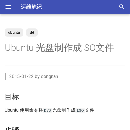
运维笔记
正
在
ubuntu
dd
你好 MacOS
为 Claude Code 添加 skills
Docker 使用 Socks5 代理2
zst 压缩工具
Kubernetes 测试阿里云CSI插
Vue 配置开发与生产环境
XenServer 7 配置HA高可用
Nginx 缓存服务器(番外)动态
MySQL 视图 ERROR 1227错
目标
ACL规则 inbound 与 outbound
强制 Maven 重新检查本地缓
体验 Zabbix 6.0 LTS
如何升级二进制版本的
SSD磁盘
Windows Server Backup 释放
当IT从业者遇到诈骗信息
初
Ubuntu 光盘制作成ISO文件
件
upstream
误
使用场景
存
Gogs？
存储空间
始
常用软件安装与配
使用 nrm 管理 npm 源
使用 Docker 部署 ActiveMQ
配置 rsyslog 为 iptables 日志
Vue 生产环境跨域 Nginx 配置
XenServer 7 配置MPIO多路
步骤
如何使用 Docker-Compose
MooseFS 2.x Chunk维护模式
Memcached UDP反射攻击漏
单独写入日志文件
Kubernetes Ingress IP白名单
径
Nginx 缓存服务器(番外)定制
如何找到 Redis 中的较大的
使用阿里云IPSEC-VPN 建立
使用JenkinsFile构建golang项
部署 Zabbix 监控系统？
如何撤销 Git 暂存文件？
Windows Server Backup 备份
洞
化
Docker镜像
Key？
Site-to-Site隧道网络
目
功能
Homebrew 包管理器
Claude 好搭档 cc-switch
使用 Docker 部署
Vue 与 Gin 开发环境跨域问题
验证
MooseFS 2.x 千万小文件示例
搜
PostgreSQL
Tar命令 如何将软连接对应的
Kubernetes 无法删除命名空
XenServer 虚拟机设置单人模
更改 Zabbix Docker容器时区
如何者修正 git commit 提交？
为什么要设置域名 CAA记录？
2015-01-22 by dongnan
文件打包？
间
式
Nginx 缓存服务器(下)
体验 TDengine 时序数据库
OpenVPN CRL has expired
Jenkins 传统构建 与 Pipeline
Windows Server 2012R2 网卡
Ubuntu Server 安装 NVIDIA 驱
Ubuntu 22.04 配置Vue开发环
扩展
MooseFS 2.x 简单性能测试
索
构建的区别
聚合
动
Docker 如何使用 Socks5 代
境
使用 Docker部署zabbix监控
如何解决 git merger 冲突？
如何隐藏 Tomcat 容器版本信
引
目标
理？
Ansible 定义变量与条件判断
Kubernetes 自定义 ingress规
vhdx 转换成 vhd
Nginx 缓存服务器(上)
如何将 Redis 迁移到阿里云数
如何处理 Cisco 交换机 err-
系统
息？
参考
MooseFS 2.x 破坏性测试
则
据库Redis版?
disabled 故障？
Jenkins 使用 Docker-in-
Windows Server 2012R2 存储
擎
OpenRouter LLM聚合平台
Ubuntu 22.04 安装及配置
如何修改 Git 的用户名和邮
Docker (DinD) 模式
池
如何减少 golang 项目 docker
如何设置 ftp 被动模式的
GoLang
XenServer 配置NTP服务
Nginx client intended to send
使用 Docker部署 Zabbix
箱？
Tomcat安全漏洞CVE-2017-
Ubuntu 使用命令将
光盘制作成
文件
MooseFS 2.x 在线扩容
DVD
ISO
镜像的大小
iptables 防火墙规则？
Kubernetes 节点标签和定向
too large body
MySql Generated Column 引
如何查看 Cicso 交换机日志？
Proxy
5664
使用 uv工具管理 MCP项目
调度
发 ERROR 3105 (HY000) 错误
如何解决 Jenkins 磁盘不足问
Windows Server 2012R2
使用pyenv 管理Python环境
XenServer 配置DNS服务
Git 强制 push 远程分支
MooseFS 2.x 垃圾回收时间