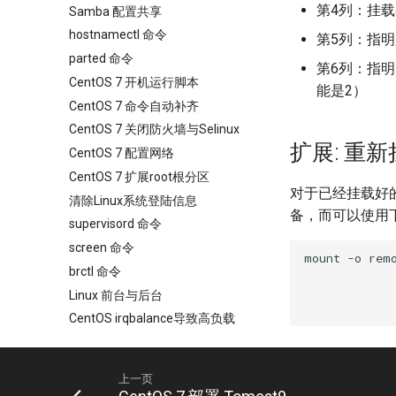
第4列：挂载
Samba 配置共享
hostnamectl 命令
第5列：指
parted 命令
第6列：指明
CentOS 7 开机运行脚本
能是2）
CentOS 7 命令自动补齐
CentOS 7 关闭防火墙与Selinux
扩展: 重新
CentOS 7 配置网络
CentOS 7 扩展root根分区
对于已经挂载好
清除Linux系统登陆信息
备，而可以使用
supervisord 命令
screen 命令
mount -o remo
brctl 命令
Linux 前台与后台
CentOS irqbalance导致高负载
使用 Pecl 安装 intl扩展
rabbitmq 3 安装与配置
上一页
ldd 命令