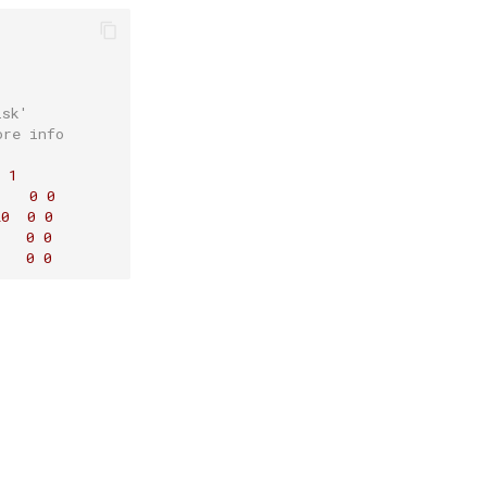
isk'
ore info
1
    
0
0
20
0
0
   
0
0
   
0
0