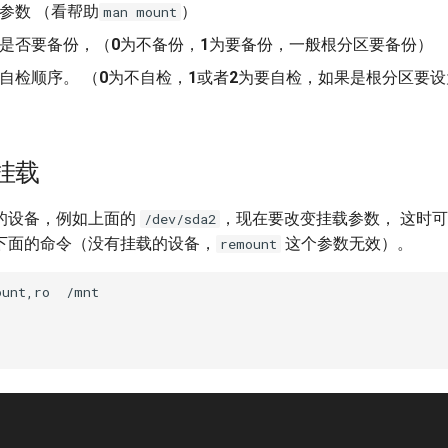
参数 （看帮助
）
man mount
明是否要备份，（
0
为不备份，
1
为要备份，一般根分区要备份）
自检顺序。 （
0
为不自检，
1
或者
2
为要自检，如果是根分区要设
挂载
的设备，例如上面的
，现在要改变挂载参数， 这时
/dev/sda2
下面的命令（没有挂载的设备，
这个参数无效）。
remount
unt,ro  /mnt
