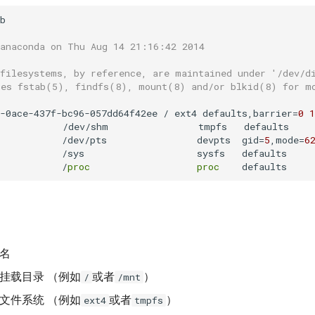
b

 anaconda on Thu Aug 14 21:16:42 2014
 filesystems, by reference, are maintained under '/dev/d
ges fstab(5), findfs(8), mount(8) and/or blkid(8) for m
-0ace-437f-bc96-057dd64f42ee / ext4 defaults,barrier=
0
1
            /dev/shm                tmpfs   defaults    
           /dev/pts                devpts  gid=
5
,mode=
6
           /sys                    sysfs   defaults     
           /
proc
proc
    defaults     
名
挂载目录 （例如
或者
）
/
/mnt
文件系统 （例如
或者
）
ext4
tmpfs