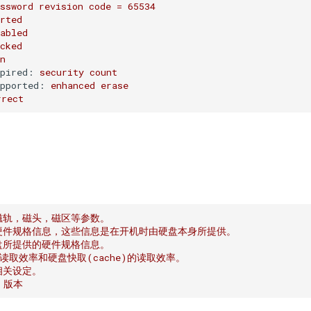
ssword
revision
code
=
65534
rted
abled
cked
n
xpired:
security
count
upported:
enhanced
erase
rrect
的磁轨，磁头，磁区等参数。
的硬件规格信息，这些信息是在开机时由硬盘本身所提供。
硬盘所提供的硬件规格信息。
的读取效率和硬盘快取(cache)的读取效率。
相关设定。
m 版本