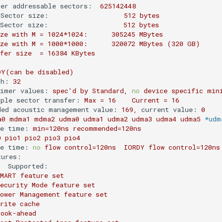
ser addressable sectors:
625142448
 Sector size:
512
bytes
 Sector size:
512
bytes
ze
with
M
=
1024
*1024:
305245
MBytes
ze
with
M
=
1000
*1000:
320072
MBytes
(320
GB)
fer
size
=
16384
KBytes
:
DY(can
be
disabled)
th:
32
timer values:
spec'd
by
Standard,
no
device
specific
min
iple sector transfer:
Max
=
16
Current
=
16
ded acoustic management value:
169
,
current value:
0
a0
mdma1
mdma2
udma0
udma1
udma2
udma3
udma4
udma5
*udm
le time:
min=120ns
recommended=120ns
0
pio1
pio2
pio3
pio4
le time:
no
flow
control=120ns
IORDY
flow
control=120ns
tures:
   Supported:
SMART
feature
set
ecurity
Mode
feature
set
ower
Management
feature
set
rite
cache
Look-ahead