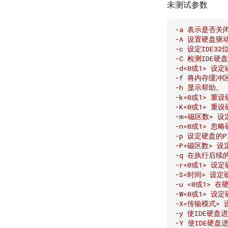
未测试参数
-a 表示是否关
-A 设置硬盘
-c 设定IDE32
-C 检测IDE
-d<0或1> 设
-f 将内存缓
-h 显示帮助。
-k<0或1> 重
-K<0或1> 重
-m<磁区数> 
-n<0或1> 
-p 设定硬盘的P
-P<磁区数> 
-q 在执行后
-r<0或1> 
-S<时间> 设
-u <0或1>
-W<0或1> 
-X<传输模式>
-y 使IDE硬
-Y 使IDE硬