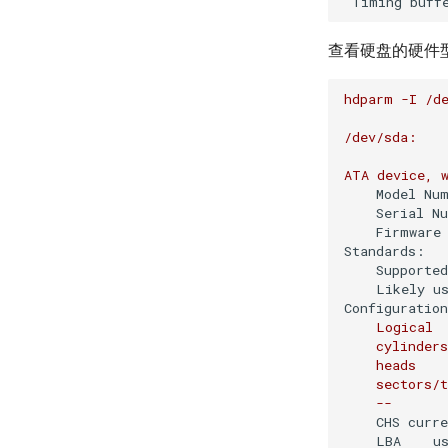
Timing buff
查看硬盘的硬件
hdparm
-I
/d
/dev/sda:
ATA
device,
Model Nu
Serial N
Firmware
Standards:
Supporte
Likely u
Configuratio
Logical
cylinders
heads
sectors/t
--
CHS curr
LBA    u