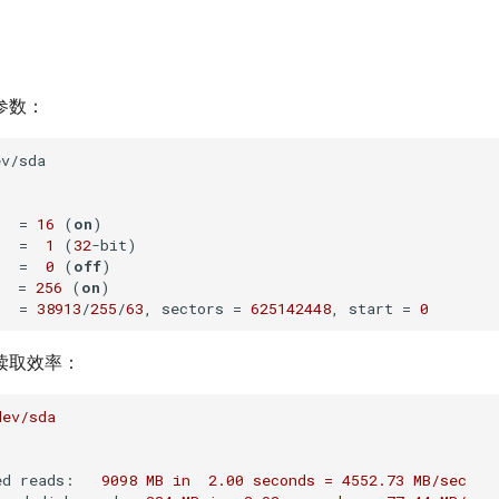
参数：
v/sda

   = 
16
 (
on
)

   =  
1
 (
32
-bit)

   =  
0
 (
off
)

  = 
256
 (
on
)

   = 
38913
/
255
/
63
, sectors = 
625142448
, start = 
0
读取效率：
dev/sda
ed reads:
9098 
MB
in
2.00
seconds
=
4552.73 
MB/sec