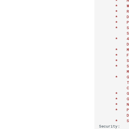
*
H
*
*
R
*
*
P
*
*
4
D
*
M
*
*
*
M
*
*
*
*
N
*
P
D
*
S
Security: