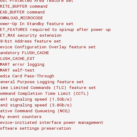
ost
Protected
Area
feature
set
WRITE_BUFFER
command
EAD_BUFFER
command
DOWNLOAD_MICROCODE
ower-Up
In
Standby
feature
set
SET_FEATURES
required
to
spinup
after
power
up
SET_MAX
security
extension
8
-bit
Address
feature
set
evice
Configuration
Overlay
feature
set
andatory
FLUSH_CACHE
FLUSH_CACHE_EXT
SMART
error
logging
SMART
self-test
edia
Card
Pass-Through
General
Purpose
Logging
feature
set
Time
Limited
Commands
(TLC)
feature
set
Command
Completion
Time
Limit
(CCTL)
Gen1
signaling
speed
(1.5Gb/s)
Gen2
signaling
speed
(3.0Gb/s)
ative
Command
Queueing
(NCQ)
hy
event
counters
evice-initiated
interface
power
management
oftware
settings
preservation