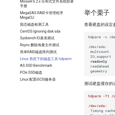
MooseFS 2.x 分布式文件系统部署
手册
举个栗子
MegaSAS RAID卡管理程序
MegaCLI
查看硬盘的设定
固态磁盘检测工具
CentOS Ignoring disk sda
hdparm -v /de
Sysbench IO基准测试
Rsync 删除海量文件测试
/dev/sda:

 multcount  
简单RAID磁盘阵列测试
 IO_support 
Linux 系统下的磁盘工具 hdparm
readonly
   
AS SSD Benchmark
 readahead   
 geometry   
PCIe SSD磁盘
Linux 配置iSCSI服务器
测试硬盘缓存的
hdparm
-Tt
/
/dev/sda:
Timing cach