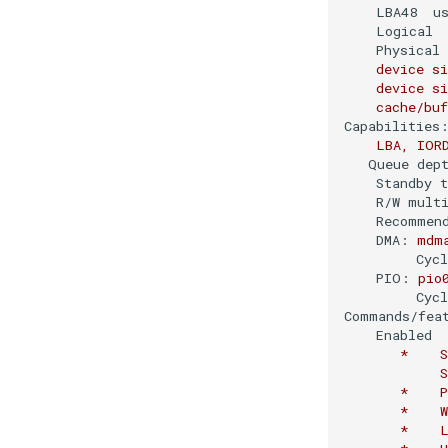
LBA48  u
Logical 
Physical
device
si
device
si
cache/buf
Capabilities
LBA,
IOR
Queue dep
Standby 
R/W mult
Recommen
DMA:
mdm
Cyc
PIO:
pio
Cyc
Commands/fea
Enabled 
*
S
*
P
*
W
*