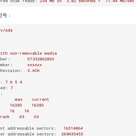
ered disk reads:
234
MB
in
3.02
seconds
=
77.44
MB/sec
型号：
ev/sda
with
non-removable
media
mber:
ST3320620SV
umber:
xxxxxx
 Revision:
3.
ACH
d:
7
6
5
4
sed:
7
n:
max
current
16383
16383
16
16
rack
63
63
ent addressable sectors:
16514064
ser addressable sectors:
268435455