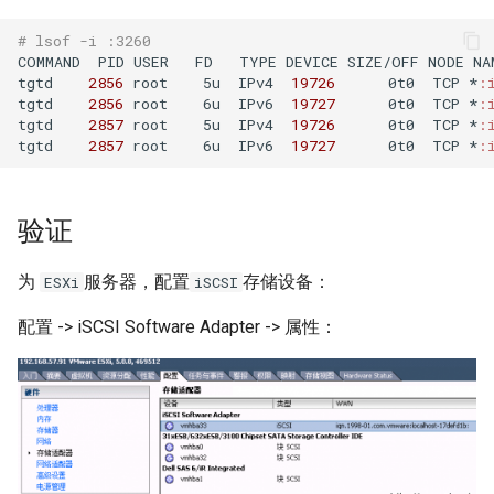
XenServer 创建 Windows 实
net.core.somaxconn
while 循环中ssh命令自动退
考
# lsof -i :3260 
Alpine容器更改正确时区
例
出
Ubuntu 系统 dpkg 命令
rabbitmq 3 安装与配置
COMMAND  PID USER   FD   TYPE DEVICE SIZE/OFF NODE NAM
Mysql 5.6 配置示例
LVS HA(Keepalived)
tgtd    
2856
 root    5u  IPv4  
19726
      0t0  TCP *
:
Docker stats命令
XenServer 建立本地ISO SR库
echo 字背景颜色和文字颜色
tgtd    
2856
 root    6u  IPv6  
19727
      0t0  TCP *
:
Ubuntu 使用电信3G网络
ldd 命令
tgtd    
2857
 root    5u  IPv4  
19726
      0t0  TCP *
:
Mysqlnd
LVS RealServer绑定VIP脚本
tgtd    
2857
 root    6u  IPv6  
19727
      0t0  TCP *
:
如何创建 Mongodb 容器？
XenServer Tools
Shell 生成随机字符串
Ubuntu 用命令修改图片
测试 CentOS 7 系统
Mysql skip-name-resolve
LVS 中的 arp_ignore 和
CentOS 7 部署 Docker引擎
XenServer 主机资源池
mode
Shell 正则表达式
arp_annonuce 参数
Ubuntu 使用minicom连接交换
chsh 命令
验证
机
Docker rm 命令
XenServer 存储
使用 Pacemaker + Corosync
调试 Shell 脚本
LVS - Linux虚拟服务器
LVM 扩展逻辑卷与文件系统
为
服务器，配置
存储设备：
ESXi
iSCSI
+ DRBD 完成 SuSe Mysql HA
Docker 查找容器的宿主机进
使用 XenCenter 绑定网卡
方案
Shell 判断一个文件是否为空
Haproxy URL Hash
md5sum 命令
配置 -> iSCSI Software Adapter -> 属性：
程ID
试用 XenServer 6.2
Oracle 多数据库实例管理文档
Haproxy 安装与配置
LVM 创建新的逻辑卷
php容器无法加载ssh2模块
XenMotion 和 Storage
Mysql 数据导出与导入
openssl 命令
Docker容器 restart策略
XenMotion
Oracle 常用Sql语句
CentOS 使用阿里Yum源