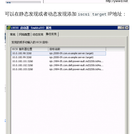
Docker inspect 命令
XenServer 更改桥接网络模式
Oracle sqlplus
ssldump 命令
可以在静态发现或者动态发现添加
IP地址：
iscsi target
Docker with an unknown CA
Hyper-V 虚拟机导入导出
certificate
DRBD 状态含义
make 命令
Hyper-V 限制虚拟机CPU资源
Docker logs 命令
DRBD 故障测试及脑裂处理
vsftp 配置白/白名单
VMware vSphere 客户端报错
Docker 设置容器环境变量
使用 DRBD 与 Heartbeat 实现
Unix 发展历史
VMware vSphere Web客户端
Mysql 高可用
Docker 容器端口映射
Linux系统定制PS1变量
VMware vSphere 5.5 SIOC
Mysql Innodb 使用独立表空
使用 Supervisor 管理 Docker
间
NFS nobody权限问题
容器多个进程
VMware vSphere 5.5 发布
Mysql 基本sql语句
ldconfig 命令
Docker exec 命令
VMware vSphere ESXi 需要整
合虚拟机磁盘
Mysql show processlist
su 命令
Docker 推送镜像到仓库要几
步？
VMware Login to the query
alias 命令