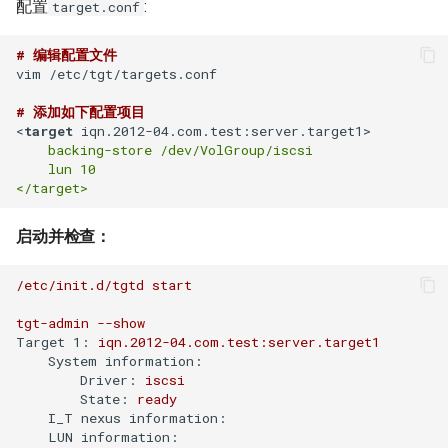
配置
:
target.conf
如何创建 Memcached 容器？
IDC应用虚拟化技术计划
Windows Server 2003 配置用
环境
Zabbix 设置Agent脚本超时时
Markdown富文本编辑器
Mysql status状态信息
户单会话
使用CDN为网站加速
Cisco 交换机常用命令
使用 Pecl 安装 mongo驱动
Nginx 设置404页面
Ubuntu 安装 pip3
间
# 编辑配置文件
如何创建持久化 Redis 容器？
django-mdeditor
XenServer 安装 OpenSuse
测试 Kubernetes 问题随笔
vim /etc/tgt/targets.conf

13.2
Mysql truncate 清空表数据
Windows diskpart 命令
HP_DL_160 内存条安装顺序
Cisco 局域网络设计示例
CentOS 7 部署 Tomcat9
Nginx 配置防盗链功能
Ubuntu 14.04 使用移动4G网络
Zabbix 监控磁盘IO
如何解决Docker环境时区问
如何在 Django admin 后台上
如何迁移 Redmine 到
# 添加如下配置项目
<
target
iqn.2012-04.com.test:server.target1
>
题？
传图片文件？
XenServer tapdisk
Mysql explain 分析慢查询
Windows 动态卷
Postfix Open Relay
Docker？
tcpdump 抓包工具
Linux系统fstab文件
Nginx 添加模块
Ubuntu 14.04 固态磁盘配置
zabbix_get 采集数据空值
    backing-store /dev/VolGroup/iscsi

experienced an error
Trim
    lun 10

如何解决 Docker容器中文乱
如何获得 Python 的关键字？
have equal MySQL server
Intel XEON L/E/X/W 系列区
如何使用 Docker-Compose
Samba 配置共享
Nginx 反向代理与负载均衡
Zabbix Appliance
码？
XenServer 6.5 更新补丁
UUIDs
别
部署 Django 项目？
Remmina 连接VNC远程桌面
Python 简单爬虫示例
hostnamectl 命令
Nginx 配置 SSL
Zabbix Agent
启动并检查：
如何自定义带有Windows字体
Windows Server 2008R2 配置
使用 Shell 批量更改 Mysql表
测试 iDRAC6(7) 远程控制卡
如何使用 Docker-Compose
如何退出 telnet 会话？
的Docker镜像？
Hyper-V
同步与异步
名
部署 FTP 服务？
parted 命令
Nginx location指令
/etc/init.d/tgtd
start
Ubuntu 14.04 安装字体
tgt-admin
--show
Docker build镜像 cache的副
NFS存储超时导致XenServer
TCP 状态统计脚本
使用 phpMyAdmin 查询
如何使用 Docker-Compose
CentOS 7 开机运行脚本
Nginx rewrite指令
Target 1:
iqn.2012-04.com.test:server.target1
作用
重启
Mysql
编排 Nodejs 项目？
Ubuntu 使用VMware Player
System information:
awk 示例
Driver:
iscsi
CentOS 7 命令自动补齐
Nginx gzip 压缩
State:
ready
如何将 Docker 容器日志记录
Intel I/O虚拟分配技术(VT-d)
Mysql read_only 只读数据库
如何使用 Rancher 打造一个私
Ubuntu 14.04 使用搜狗输入法
I_T nexus information:
到 rsyslog？
有的 CaaS 平台？
awk 调用外部变量
CentOS 7 关闭防火墙与
Haproxy HA(Keepalived)
LUN information: