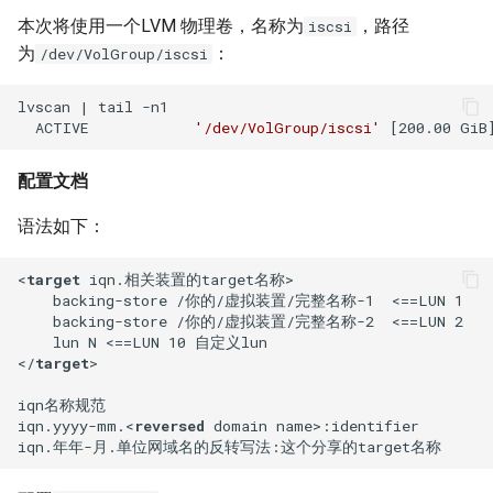
XenServer 7.0
Harbor Send email failed:501
Windows 添加静态路由
Docker漏洞获取宿主机 root权
Nodejs 使用国内 NPM镜像站
Nginx 与 X-Forwarded-For
Kubernetes 实战-SVC服务
Git 分布式版本控制系统
本次将使用一个LVM 物理卷，名称为
，路径
iscsi
如何设置 Tomcat容器JVM内
限
Mysql容器设置sql_mode模
使用 wireshark 对比 https 与
如何将 Django数据库 从
Ubuntu Grub2没有Windows引
Haproxy 状态统计脚本
为
：
/dev/VolGroup/iscsi
存？
XenServer 设置虚拟机网络带
式
http 协议
用Harbor实现容器镜像仓库的
Windows 2003 配置ASP环境
Nodejs 包管理器 NPM
Sqlite3 迁移到 Mysql？
Nginx 配置泛域名
导菜单
Kubernetes 实战-机密数据
git-shell 禁止git用户登陆系统
宽
管理和运维
Docker 远程执行命令漏洞
Haproxy 配置统计 Socket
lvscan | tail -n1

  ACTIVE            
'/dev/VolGroup/iscsi'
如何自定义 Nodejs 镜像？
Mysql 从文本文件导入数据
Cisco 交换机不能配置trunk模
Windows systeminfo 命令
mpstat 命令
如何在循环中遍历 Python对
NFS故障对Nginx服务器的影
Ubuntu 查看内存硬件信息
Kubernetes 实战-数据卷
XenServer 设置虚拟机开机启
式
XSS跨站攻击示例
象的属性？
响
Haproxy 使用Socat获得统计
配置文档
如何创建 Nodejs 容器？
动
常用 mongo 命令
使用 Recuva 恢复误删除文件
jar 命令
Ubuntu 下载工具 uget
数据
Kubernetes 实战-PV与PVC
iperf 测试网络带宽
ImageMagick 注入漏洞 CVE-
如何在 Markdown 中使用
Nginx 拒绝IP访问
语法如下：
Docker image 命令
XenServer 图形方式安装Linux
2016-3714
HTML 代码?
MySQL Found invalid event in
Windows 配置 SNMP
sed 命令
Ubuntu 提示boot分区空间不
Mysql 主从状态监控脚本
Kubernetes 之搭建NFS服务
binary log
VRRP协议与防火墙
Nginx 列出目录中文件
足
器
<
target
iqn.
相关装置的
target
名称>
Docker 镜像体积问题
Windows Hyper-V 虚拟机未
Markdown 基本语法
如何在 Django 中对上传的图
Windows NAT路由和远程访问
测试 php7
Zabbix 监控Mysql主从状态
    backing-store /你的/虚拟装置/完整名称-1  <==LUN 1 

知设备VMBUS
片重命名？
Mysql min与max函数
Packets Per Second (PPS)
Nginx HA(Keepalived)
Ubuntu 移除cnnic证书
Kubernetes 好伙伴 Rancher
    backing-store /你的/虚拟装置/完整名称-2  <==LUN 2 

如何自定义 phpmyadmin 镜
如何估算网站RPS峰值？
Windows 设置帐户锁定策略
diff 与 patch 命令
2.x
Zabbix Too Many Processes
</
target
>
像？
XenServer 无存储迁移
如何为 Django 应用创建缩略
使用xtrabackup恢复rds备份
二进制千比特每秒 - Kibps
禁止暴力破解
Nginx alias指令
Ubuntu 光盘制作成ISO文件
图？
数据
使用iDrac7更新Dell服务器
CentOS 7 网卡配置多个IP地
通过 Ingress 访问K8S内部应
Zabbix 配置邮件报警
iqn名称规范 

如何设置 supervisor 管理的
CloudStack 方向比努力更重
BIOS
iptables
Windows Server 关闭的数据
iqn.yyyy-mm.
<
reversed
domain
name
>
:identifier 

址
用
Nginx 持续连接超时时间
连接远程桌面无法复制粘贴
子程序只运行一次？
要
如何为 Markdown 中的图片设
SQLSTATE 2002 No such file
执行保护(DEP)
使用 CentOS 部署 zabbix监控
置 CSS样式？
or directory
阿里云故障服务不敢恭维
防火墙导致 SNMP 故障示例
CentOS 7 安装 mongodb
使用 Kubeadm 快速部署K8S
Nginx Http基本身份认证
使用SSH隧道访问Gmail