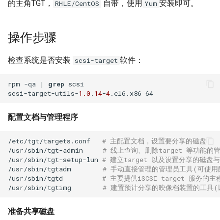
题？
iSCSI
docker-compose 错误提示 无
Ansible 使用循环完成重复性
Nginx 反向代理 Tomcat 错误
SwitchyOmega插件
如何设置 Cisco 交换机时间?
Zabbix web scenarios
Jenkins升级CVE-2017-
使用 Dify 开发AI应用
的主角TGT，
自带，使用
安装即可。
RHLE/CentOS
Yum
法支持的版本
任务
Ingress 配置 SSL证书
示例
如何使用 Sysbench 对 Mysql
1000353
Flask框架中使用Redis(三)
XenServer删除只有一台主机
Git clone 指定的分支
进行压力测试？
Jenkins 配置 Nodejs 持续集
Windows Server 2012R2
的主机池
Ubuntu 安装 flash浏览器插件
ping Time to live exceeded
Zabbix latest data 排错好帮手
创建 AnythingLLM 个人知识
操作步骤
成
MPIO
如何找到 Docker 中使用磁盘
Ansible synchronize 模块
Kubernetes 集群-更新证书
Nginx 配置 WebSocket
阿里云盾发现WebShell处理
库
Flask框架中使用Redis(二)
Git 更改远程地址协议
最多的容器？
Mysql initialization 重新初始
过程
XenServer 虚拟机安装 guest-
Ubuntu 16.04 终端使用多标签
TCP time wait bucket table
Zabbix 监控 Mysql慢查询日
检查系统是否安装
软件：
scsi-target
化系统库
Jenkins 配置 Gogs webhook
Windows print 相关命令
Ansible template 模块
Kubernetes 集群-维护节点
tools
使用
页
overflow
志
使用 DeepSeek-R1 模型写代
Flask框架中使用Redis(一)
Git reset 版本回退
插件
如何更改 Docker 网桥默认的
HTTP_X_FORWARDED_FOR
MySQL安全漏洞 CCVE-2016-
码
rpm -qa | 
grep
 scsi 

网段地址？
获取客户端IP地址
Mysql 存储过程
Windows Server 2012R2 显示
6662
Ansible 文件&拷贝模块
Kubernetes 集群-添加节点
Windows Server 2012R2 配置
Ubuntu 安装 virtualbox 5.1
使用RIP协议实现桌面到容器
Zabbix 监控 Redis 与
使用 Python 计算中位数
Git 钩子
scsi-target-utils-
1.0
.
14
-
4
使用 jenkins 与 docker 完成
网络图标
Hyper-V
网络通信
Memcache
本地部署 DeepSeek-R1 模型
java 项目持续集成
如何删除 无效的(none)
阿里云SLB HTTP to HTTPS
Postgresql 授权只读用户
没有VPC的阿里金融云安全
Ansible 批量更新 Ubuntu 内核
Kubernetes 集群-删除节点
Ubuntu 音频编辑软件 audacity
Mkdocs 谷歌字体加载失败
php_codesniffer
配置文档与管理程序
Docker镜像？
Windows 查看文件的隐藏属
吗？
XenServer PV模式导致程序
NAT网关支持pptp穿透
Zabbix 主机克隆
Jenkins 持续集成工具
性
coredump
Nginx limit_rate 限速模块
Postgresql使用 pg_dumpall
Ansible Playbook 安装
Kubernetes 集群-数据备份
Ubuntu 16.04 LTS
如何判断 Python 变量的类
Git merge 合并分支
/etc/tgt/targets.conf   
# 主配置文档，设置要分享的磁盘 
如何使用 Gunicorn 管理
命令免密码导出数据
x-xss x-frame-options strict-
Docker
Cisco 交换机网络设计方案示
Zabbix 正则表达式
型？
/usr/sbin/tgt-admin     
# 线上查询、删除target 等功能的
Django 应用？
Maven 入门
Windows arp 命令
transport-security 保护
XenServer 虚拟机无法识别全
Nginx 自定义日志
例
Kubernetes 实战-暴露应用
Ubuntu 安装 xmind
Git 版本升级
/usr/sbin/tgt-setup-lun 
# 建立target 以及设置分享的磁
/usr/sbin/tgtadm        
# 手动直接管理的管理员工具(可使用
部CPU
Postgresql 备份脚本
Ansible 小试牛刀
Zabbix 监控交换机带宽
如何使用 Sorted 对字典排
/usr/sbin/tgtd          
# 主要提供iSCSI target 服务的
如何自定义 Django 镜像？
部署 Maven
Windows Thin PC
动态CDN保护网站与网站加速
Nginx echo 模块
Cisco 3560X 升级 License
Kubernetes 实战-资源限制
序？
Ubuntu 密码管理软件
Git 配置代理
/usr/sbin/tgtimg        
# 建置预计分享的映像档装置的工具(
XenServer 虚拟机无法安装系
Postgresql 客户端 psql
如何使用 NPM 安装 VUE 框
keepassx
Zabbix 配置macro变量
如何添加 php-imap扩展模
统
Harbor 仓库自动复制镜像
Windows slmgr.vbs 命令
Chrome 浏览器 Cookies 插件
架?
Nginx if与set指令
Cisco Command rejected not
Kubernetes 实战-网络策略
如何使用 Python 完成 HTML
使用git完成程序上线流程
准备共享磁盘
块？
Mysql容器设置字符集
allowed on this interface
转 PDF任务？
Remmina 共享文件夹
Zabbix 监控 Haproxy