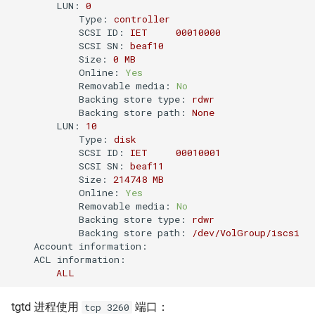
XenServer 6.5
Mysql count()函数
Selinux
Ubuntu 获取笔记本硬件温度
LUN:
0
使用 supervisor 支持容器
Type:
controller
如何使用 Docker-Compose
python 列表生成式
Haproxy 配置SSL证书
SCSI ID:
IET
00010000
crontab
XenServer 使用命令行更新补
编排 Gogs 应用？
Mysql sleep()函数
CentOS 7 配置网络
Ubuntu 使用iftop查看网络流
SCSI SN:
beaf10
丁
python 元组
量
SSL证书
Size:
0
MB
DockerFile COPY绝对路径报
如何使用 Docker-Compose
Postgresql 导出与导入示例
Online:
Yes
CentOS 7 扩展root根分区
Removable media:
No
错
XenServer 设置虚拟机CPU权
部署 PHP 项目？
python 列表常用方法
使用iotop找到占用磁盘io的进
Haproxy 日志
Backing store type:
rdwr
重
redis 常用命令
程
清除Linux系统登陆信息
Backing store path:
None
Docker 数据卷
使用 Docker-Compose 部署
python 列表基本操作
Squid 正向代理
LUN:
10
XenServer 重置root账户密码
Harbor 仓库
Type:
disk
Mysql innodb replication
Ubuntu 关闭 Swap
supervisord 命令
SCSI ID:
IET
00010001
Docker cp 命令
python 序列和列表
Squid 隐藏头部信息
SCSI SN:
beaf11
Xen 半虚拟化(PV)和完全虚拟
Docker 编排工具 Compose
Mysql 设置sql_mode
Ubuntu 设置 swappiness
screen 命令
Size:
214748
MB
如何使用docker-php-ext-
化(HVM)
python获取公网IP地址
Online:
Yes
Squid refresh_pattern 指令
Removable media:
No
install安装扩展模块？
Docker Swarm
Oracle the password has
Ubuntu 系统 chpasswd 命令
brctl 命令
Backing store type:
rdwr
XenServer 销毁指定的 VDI
expired
python以脚本方式运行
Squid Forwarding loop
Backing store path:
/dev/VolGroup/iscsi
如何为Alpine容器安装Perl套
Ubuntu 替换 cosmos 壁纸
Linux 前台与后台
detected
Account information:
件？
XenServer 隐藏的虚拟机
ACL information:
Mysql 使用defaults-file免密
Memcached 服务启动脚本
ALL
登录
Ubuntu 配置 SNMP服务
CentOS irqbalance导致高负载
LVS UDP服务测试
没有LVM逻辑卷如何扩展
XenServer 主机池变更Master
CentOS 配置多IP脚本
tgtd 进程使用
端口：
tcp 3260
Docker存储空间？
Redis 配置
Ubuntu 单人模式修改root密码
使用 Pecl 安装 intl扩展
LVS + Keepalived 生产环境参