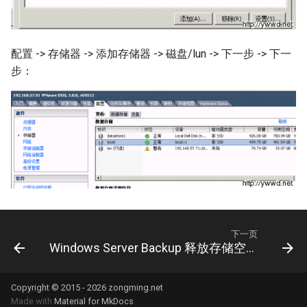
service failed
Docker login 登陆远程仓库
使用 logrotate 转储日志
VMware ESXi 虚拟机分配超
Docker tag 为镜像打标记
过2TB的虚拟磁盘
配置 -> 存储器 -> 添加存储器 -> 磁盘/lun -> 下一步 -> 下一
使用 Pecl 安装 imagick扩展
步：
使用 Dockerfile 创建镜像
VMware ESXi 配置SNMP服务
使用 parted 调整磁盘分区大
小
Docker 保存和加载镜像
百万PV项目与虚拟化方案
Rsyslog 配置文件
Docker 操作系统级虚拟化技
VMware ESXi 设置虚拟机自
术
启动
Apache ab压力测试工具
Docker 容器技术
VMware ESXi 资源限制
php扩展模块memcache
Docker 容器技术大会
VMware vCenter 虚拟机克隆
下一页
updatedb 与 locate 命令
Windows Server Backup 释放存储空间
功能
cut 命令
VMware vSphere Hypervisor
Copyright © 2015 - 2026 zongming.net
Made with
Material for MkDocs