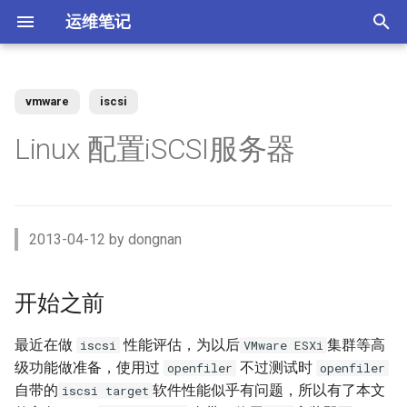
运维笔记
正
在
vmware
iscsi
你好 MacOS
为 Claude Code 添加 skills
Docker 使用 Socks5 代理2
zst 压缩工具
Kubernetes 测试阿里云CSI插
Vue 配置开发与生产环境
XenServer 7 配置HA高可用
Nginx 缓存服务器(番外)动态
MySQL 视图 ERROR 1227错
如何调整 VirtualBox 虚拟机磁
ACL规则 inbound 与 outbound
强制 Maven 重新检查本地缓
体验 Zabbix 6.0 LTS
如何升级二进制版本的
开始之前
Windows Server Backup 释放
当IT从业者遇到诈骗信息
初
Linux 配置iSCSI服务器
件
upstream
误
盘空间？
使用场景
存
Gogs？
存储空间
始
常用软件安装与配
使用 nrm 管理 npm 源
使用 Docker 部署 ActiveMQ
配置 rsyslog 为 iptables 日志
Vue 生产环境跨域 Nginx 配置
XenServer 7 配置MPIO多路
如何使用 Docker-Compose
操作步骤
Memcached UDP反射攻击漏
单独写入日志文件
Kubernetes Ingress IP白名单
径
Nginx 缓存服务器(番外)定制
如何找到 Redis 中的较大的
Ubuntu 思维导图软件
使用阿里云IPSEC-VPN 建立
使用JenkinsFile构建golang项
部署 Zabbix 监控系统？
如何撤销 Git 暂存文件？
Windows Server Backup 备份
洞
化
Docker镜像
Key？
Site-to-Site隧道网络
目
功能
Homebrew 包管理器
Claude 好搭档 cc-switch
使用 Docker 部署
Vue 与 Gin 开发环境跨域问题
配置文档与管理程序
搜
PostgreSQL
Tar命令 如何将软连接对应的
Kubernetes 无法删除命名空
XenServer 虚拟机设置单人模
Linux系统通过PID查看进程信
更改 Zabbix Docker容器时区
如何者修正 git commit 提交？
为什么要设置域名 CAA记录？
2013-04-12 by dongnan
文件打包？
间
式
Nginx 缓存服务器(下)
体验 TDengine 时序数据库
息
OpenVPN CRL has expired
Jenkins 传统构建 与 Pipeline
Windows Server 2012R2 网卡
Ubuntu Server 安装 NVIDIA 驱
Ubuntu 22.04 配置Vue开发环
准备共享磁盘
索
构建的区别
聚合
动
Docker 如何使用 Socks5 代
境
使用 Docker部署zabbix监控
如何解决 git merger 冲突？
如何隐藏 Tomcat 容器版本信
引
开始之前
理？
Ansible 定义变量与条件判断
Kubernetes 自定义 ingress规
vhdx 转换成 vhd
Nginx 缓存服务器(上)
如何将 Redis 迁移到阿里云数
Ubuntu 刻录软件 k3b
如何处理 Cisco 交换机 err-
系统
息？
配置文档
则
据库Redis版?
disabled 故障？
Jenkins 使用 Docker-in-
Windows Server 2012R2 存储
擎
OpenRouter LLM聚合平台
Ubuntu 22.04 安装及配置
如何修改 Git 的用户名和邮
Docker (DinD) 模式
池
如何减少 golang 项目 docker
如何设置 ftp 被动模式的
GoLang
XenServer 配置NTP服务
Nginx client intended to send
Ubuntu系统sublime使用中文
使用 Docker部署 Zabbix
箱？
Tomcat安全漏洞CVE-2017-
最近在做
性能评估，为以后
集群等高
启动并检查：
iscsi
VMware ESXi
镜像的大小
iptables 防火墙规则？
Kubernetes 节点标签和定向
too large body
MySql Generated Column 引
如何查看 Cicso 交换机日志？
Proxy
5664
使用 uv工具管理 MCP项目
级功能做准备，使用过
不过测试时
openfiler
openfiler
调度
发 ERROR 3105 (HY000) 错误
如何解决 Jenkins 磁盘不足问
Windows Server 2012R2
使用pyenv 管理Python环境
XenServer 配置DNS服务
Chrome 浏览器安装
Git 强制 push 远程分支
验证
自带的
软件性能似乎有问题，所以有了本文
iscsi target