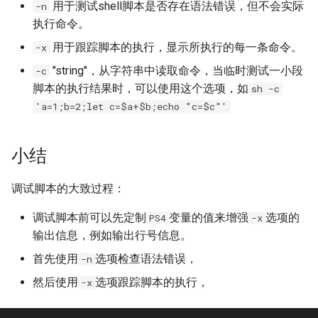
用于测试shell脚本是否存在语法错误，但不会实际
-n
XenServer 创建 Windows 实
net.core.somaxconn
考
执行命令。
Alpine容器更改正确时区
例
Ubuntu 系统 dpkg 命令
rabbitmq 3 安装与配置
用于跟踪脚本的执行，显示所执行的每一条命令。
Mysql 5.6 配置示例
-x
LVS HA(Keepalived)
Docker stats命令
XenServer 建立本地ISO SR库
Ubuntu 使用电信3G网络
ldd 命令
"string"，从字符串中读取命令，当临时测试一小段
-c
Mysqlnd
LVS RealServer绑定VIP脚本
脚本的执行结果时，可以使用这个选项，如
sh -c
如何创建 Mongodb 容器？
XenServer Tools
Ubuntu 用命令修改图片
测试 CentOS 7 系统
'a=1;b=2;let c=$a+$b;echo "c=$c"'
Mysql skip-name-resolve
LVS 中的 arp_ignore 和
CentOS 7 部署 Docker引擎
XenServer 主机资源池
mode
arp_annonuce 参数
Ubuntu 使用minicom连接交换
chsh 命令
小结
机
Docker rm 命令
XenServer 存储
使用 Pacemaker + Corosync
LVS - Linux虚拟服务器
LVM 扩展逻辑卷与文件系统
+ DRBD 完成 SuSe Mysql HA
调试脚本的大致过程：
Docker 查找容器的宿主机进
使用 XenCenter 绑定网卡
方案
Haproxy URL Hash
md5sum 命令
调试脚本前可以先定制
变量的值来增强
选项的
PS4
-x
程ID
输出信息，例如输出行号信息。
试用 XenServer 6.2
Oracle 多数据库实例管理文档
Haproxy 安装与配置
LVM 创建新的逻辑卷
php容器无法加载ssh2模块
首先使用
选项检查语法错误，
-n
XenMotion 和 Storage
Mysql 数据导出与导入
openssl 命令
然后使用
选项跟踪脚本的执行，
-x
Docker容器 restart策略
XenMotion
Oracle 常用Sql语句
CentOS 使用阿里Yum源