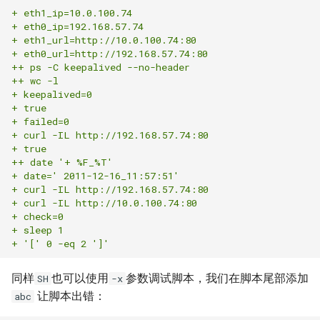
题？
iSCSI
docker-compose 错误提示 无
Ansible 使用循环完成重复性
Nginx 反向代理 Tomcat 错误
SwitchyOmega插件
如何设置 Cisco 交换机时间?
Zabbix web scenarios
Jenkins升级CVE-2017-
使用 Dify 开发AI应用
+ eth1_ip=10.0.100.74 
法支持的版本
任务
Ingress 配置 SSL证书
示例
如何使用 Sysbench 对 Mysql
1000353
XenServer删除只有一台主机
Git clone 指定的分支
MooseFS 2.x 常用命令
+ eth0_ip=192.168.57.74 
进行压力测试？
Jenkins 配置 Nodejs 持续集
Windows Server 2012R2
的主机池
Ubuntu 安装 flash浏览器插件
ping Time to live exceeded
Zabbix latest data 排错好帮手
创建 AnythingLLM 个人知识
+ eth1_url=http://10.0.100.74:80 
+ eth0_url=http://192.168.57.74:80 
成
MPIO
如何找到 Docker 中使用磁盘
Ansible synchronize 模块
Kubernetes 集群-更新证书
Nginx 配置 WebSocket
阿里云盾发现WebShell处理
库
Git 更改远程地址协议
MooseFS 2.x 关闭及启动顺序
++ ps -C keepalived --no-header 
最多的容器？
Mysql initialization 重新初始
过程
XenServer 虚拟机安装 guest-
Ubuntu 16.04 终端使用多标签
TCP time wait bucket table
Zabbix 监控 Mysql慢查询日
++ wc -l 
化系统库
Jenkins 配置 Gogs webhook
Windows print 相关命令
Ansible template 模块
Kubernetes 集群-维护节点
tools
使用
页
overflow
志
使用 DeepSeek-R1 模型写代
Git reset 版本回退
MooseFS 2.x 错误信息
+ keepalived=0 
插件
如何更改 Docker 网桥默认的
HTTP_X_FORWARDED_FOR
MySQL安全漏洞 CCVE-2016-
+ true
码
+ failed=0 
网段地址？
获取客户端IP地址
Mysql 存储过程
Windows Server 2012R2 显示
6662
Ansible 文件&拷贝模块
Kubernetes 集群-添加节点
Windows Server 2012R2 配置
Ubuntu 安装 virtualbox 5.1
使用RIP协议实现桌面到容器
Zabbix 监控 Redis 与
Git 钩子
MooseFS 2.x 分布式文件系统
+ curl -IL http://192.168.57.74:80 
使用 jenkins 与 docker 完成
网络图标
Hyper-V
网络通信
Memcache
本地部署 DeepSeek-R1 模型
部署手册
+ true
java 项目持续集成
如何删除 无效的(none)
阿里云SLB HTTP to HTTPS
Postgresql 授权只读用户
没有VPC的阿里金融云安全
Ansible 批量更新 Ubuntu 内核
Kubernetes 集群-删除节点
Ubuntu 音频编辑软件 audacity
php_codesniffer
++ date '+ %F_%T'
+ date=' 2011-12-16_11:57:51'
Docker镜像？
Windows 查看文件的隐藏属
吗？
XenServer PV模式导致程序
NAT网关支持pptp穿透
Zabbix 主机克隆
MegaSAS RAID卡管理程序
+ curl -IL http://192.168.57.74:80 
Jenkins 持续集成工具
性
coredump
Nginx limit_rate 限速模块
Postgresql使用 pg_dumpall
Ansible Playbook 安装
Kubernetes 集群-数据备份
Ubuntu 16.04 LTS
Git merge 合并分支
MegaCLI
+ curl -IL http://10.0.100.74:80 
如何使用 Gunicorn 管理
命令免密码导出数据
x-xss x-frame-options strict-
Docker
Cisco 交换机网络设计方案示
Zabbix 正则表达式
+ check=0 
Django 应用？
Maven 入门
Windows arp 命令
transport-security 保护
XenServer 虚拟机无法识别全
Nginx 自定义日志
例
+ sleep 1 
Kubernetes 实战-暴露应用
Ubuntu 安装 xmind
Git 版本升级
固态磁盘检测工具
+ '[' 0 -eq 2 ']'
部CPU
Postgresql 备份脚本
Ansible 小试牛刀
Zabbix 监控交换机带宽
如何自定义 Django 镜像？
部署 Maven
Windows Thin PC
动态CDN保护网站与网站加速
Nginx echo 模块
Cisco 3560X 升级 License
Kubernetes 实战-资源限制
Ubuntu 密码管理软件
Git 配置代理
CentOS Ignoring disk sda
同样
也可以使用
参数调试脚本，我们在脚本尾部添加
SH
-x
XenServer 虚拟机无法安装系
Postgresql 客户端 psql
如何使用 NPM 安装 VUE 框
keepassx
Zabbix 配置macro变量
让脚本出错：
abc
如何添加 php-imap扩展模
统
Harbor 仓库自动复制镜像
Windows slmgr.vbs 命令
Chrome 浏览器 Cookies 插件
架?
Nginx if与set指令
Cisco Command rejected not
Kubernetes 实战-网络策略
使用git完成程序上线流程
Sysbench IO基准测试
块？
Mysql容器设置字符集
allowed on this interface
Remmina 共享文件夹
Zabbix 监控 Haproxy