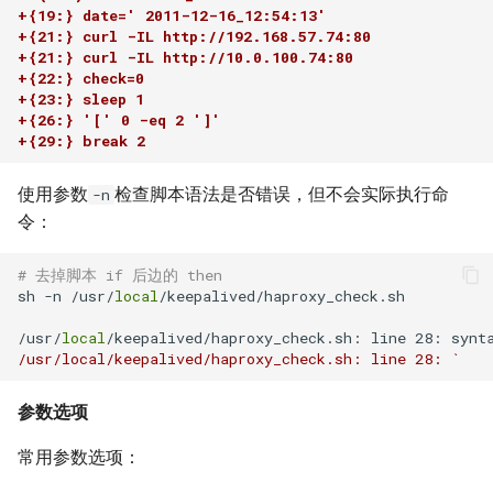
XenServer 6.5
Mysql count()函数
Selinux
Ubuntu 获取笔记本硬件温度
+{19:} date=' 2011-12-16_12:54:13'
使用 supervisor 支持容器
如何使用 Docker-Compose
Haproxy 配置SSL证书
+{21:} curl -IL http://192.168.57.74:80 
crontab
XenServer 使用命令行更新补
编排 Gogs 应用？
Mysql sleep()函数
+{21:} curl -IL http://10.0.100.74:80 
CentOS 7 配置网络
Ubuntu 使用iftop查看网络流
+{22:} check=0 
丁
量
SSL证书
+{23:} sleep 1 
DockerFile COPY绝对路径报
如何使用 Docker-Compose
Postgresql 导出与导入示例
CentOS 7 扩展root根分区
+{26:} '[' 0 -eq 2 ']'
错
XenServer 设置虚拟机CPU权
部署 PHP 项目？
使用iotop找到占用磁盘io的进
+{29:} break 2
Haproxy 日志
重
redis 常用命令
程
清除Linux系统登陆信息
Docker 数据卷
使用 Docker-Compose 部署
使用参数
检查脚本语法是否错误，但不会实际执行命
Squid 正向代理
-n
XenServer 重置root账户密码
Harbor 仓库
Mysql innodb replication
Ubuntu 关闭 Swap
supervisord 命令
令：
Docker cp 命令
Squid 隐藏头部信息
Xen 半虚拟化(PV)和完全虚拟
Docker 编排工具 Compose
Mysql 设置sql_mode
Ubuntu 设置 swappiness
# 去掉脚本 if 后边的 then
screen 命令
sh -n /usr/
local
/keepalived/haproxy_check.sh

如何使用docker-php-ext-
化(HVM)
Squid refresh_pattern 指令
install安装扩展模块？
Docker Swarm
Oracle the password has
Ubuntu 系统 chpasswd 命令
brctl 命令
/usr/
local
/keepalived/haproxy_check.sh: line 28: synt
XenServer 销毁指定的 VDI
expired
Squid Forwarding loop
/usr/local/keepalived/haproxy_check.sh: line 28: `   
如何为Alpine容器安装Perl套
Ubuntu 替换 cosmos 壁纸
Linux 前台与后台
detected
件？
XenServer 隐藏的虚拟机
Mysql 使用defaults-file免密
参数选项
登录
Ubuntu 配置 SNMP服务
CentOS irqbalance导致高负载
LVS UDP服务测试
没有LVM逻辑卷如何扩展
常用参数选项：
XenServer 主机池变更Master
Docker存储空间？
Redis 配置
Ubuntu 单人模式修改root密码
使用 Pecl 安装 intl扩展
LVS + Keepalived 生产环境参