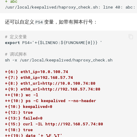
+ abc
如何创建 Memcached 容器？
IDC应用虚拟化技术计划
Windows Server 2003 配置用
环境
Zabbix 设置Agent脚本超时时
Mysql status状态信息
户单会话
使用CDN为网站加速
Cisco 交换机常用命令
使用 Pecl 安装 mongo驱动
Nginx 设置404页面
Ubuntu 安装 pip3
间
如何创建持久化 Redis 容器？
XenServer 安装 OpenSuse
测试 Kubernetes 问题随笔
还可以自定义
变量，如带有脚本行号：
PS4
13.2
Mysql truncate 清空表数据
Windows diskpart 命令
HP_DL_160 内存条安装顺序
Cisco 局域网络设计示例
CentOS 7 部署 Tomcat9
Nginx 配置防盗链功能
Ubuntu 14.04 使用移动4G网络
Zabbix 监控磁盘IO
如何解决Docker环境时区问
如何迁移 Redmine 到
# 定义变量
题？
XenServer tapdisk
Mysql explain 分析慢查询
Windows 动态卷
Postfix Open Relay
Docker？
tcpdump 抓包工具
Linux系统fstab文件
Nginx 添加模块
Ubuntu 14.04 固态磁盘配置
zabbix_get 采集数据空值
export
 PS4='+{$LINENO:${FUNCNAME[0]}} '

experienced an error
Trim
# 调试脚本
如何解决 Docker容器中文乱
have equal MySQL server
Intel XEON L/E/X/W 系列区
如何使用 Docker-Compose
Samba 配置共享
Nginx 反向代理与负载均衡
Zabbix Appliance
sh -x /usr/local/keepalived/haproxy_check.sh  

码？
XenServer 6.5 更新补丁
UUIDs
别
部署 Django 项目？
Remmina 连接VNC远程桌面
hostnamectl 命令
Nginx 配置 SSL
Zabbix Agent
+{6:} eth1_ip=10.0.100.74 
+{7:} eth0_ip=192.168.57.74 
如何自定义带有Windows字体
Windows Server 2008R2 配置
使用 Shell 批量更改 Mysql表
测试 iDRAC6(7) 远程控制卡
如何使用 Docker-Compose
如何退出 telnet 会话？
+{8:} eth1_url=http://10.0.100.74:80 
的Docker镜像？
Hyper-V
名
部署 FTP 服务？
parted 命令
Nginx location指令
+{9:} eth0_url=http://192.168.57.74:80 
Ubuntu 14.04 安装字体
++{10:} wc -l 
Docker build镜像 cache的副
NFS存储超时导致XenServer
使用 phpMyAdmin 查询
++{10:} ps -C keepalived --no-header 
如何使用 Docker-Compose
CentOS 7 开机运行脚本
Nginx rewrite指令
+{10:} keepalived=0 
作用
重启
Mysql
编排 Nodejs 项目？
Ubuntu 使用VMware Player
+{12:} true
CentOS 7 命令自动补齐
Nginx gzip 压缩
+{13:} failed=0 
如何将 Docker 容器日志记录
Intel I/O虚拟分配技术(VT-d)
Mysql read_only 只读数据库
如何使用 Rancher 打造一个私
Ubuntu 14.04 使用搜狗输入法
+{15:} curl -IL http://192.168.57.74:80 
+{18:} true
到 rsyslog？
有的 CaaS 平台？
CentOS 7 关闭防火墙与
Haproxy HA(Keepalived)
++{19:} date '+ %F_%T'