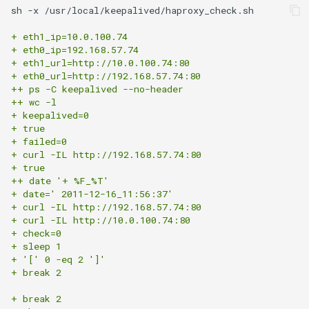
sh -x /usr/local/keepalived/haproxy_check.sh

XenServer 7.0
Harbor Send email failed:501
Windows 添加静态路由
Docker漏洞获取宿主机 root权
Nodejs 使用国内 NPM镜像站
Nginx 与 X-Forwarded-For
Kubernetes 实战-SVC服务
Git 分布式版本控制系统
Rsync 删除海量文件测试
如何设置 Tomcat容器JVM内
限
Mysql容器设置sql_mode模
使用 wireshark 对比 https 与
Ubuntu Grub2没有Windows引
Haproxy 状态统计脚本
+ eth1_ip=10.0.100.74 
存？
XenServer 设置虚拟机网络带
式
http 协议
用Harbor实现容器镜像仓库的
Windows 2003 配置ASP环境
Nodejs 包管理器 NPM
Nginx 配置泛域名
导菜单
Kubernetes 实战-机密数据
git-shell 禁止git用户登陆系统
简单RAID磁盘阵列测试
+ eth0_ip=192.168.57.74 
+ eth1_url=http://10.0.100.74:80 
宽
管理和运维
Docker 远程执行命令漏洞
Haproxy 配置统计 Socket
+ eth0_url=http://192.168.57.74:80 
如何自定义 Nodejs 镜像？
Mysql 从文本文件导入数据
Cisco 交换机不能配置trunk模
Windows systeminfo 命令
mpstat 命令
NFS故障对Nginx服务器的影
Ubuntu 查看内存硬件信息
Kubernetes 实战-数据卷
Linux 系统下的磁盘工具
++ ps -C keepalived --no-header 
XenServer 设置虚拟机开机启
式
XSS跨站攻击示例
响
Haproxy 使用Socat获得统计
hdparm
++ wc -l 
如何创建 Nodejs 容器？
动
常用 mongo 命令
使用 Recuva 恢复误删除文件
+ keepalived=0 
jar 命令
Ubuntu 下载工具 uget
数据
Kubernetes 实战-PV与PVC
+ true
iperf 测试网络带宽
ImageMagick 注入漏洞 CVE-
Nginx 拒绝IP访问
AS SSD Benchmark
+ failed=0 
Docker image 命令
XenServer 图形方式安装Linux
2016-3714
MySQL Found invalid event in
Windows 配置 SNMP
sed 命令
Ubuntu 提示boot分区空间不
Mysql 主从状态监控脚本
Kubernetes 之搭建NFS服务
+ curl -IL http://192.168.57.74:80 
binary log
VRRP协议与防火墙
Nginx 列出目录中文件
足
器
PCIe SSD磁盘
+ true
++ date '+ %F_%T'
Docker 镜像体积问题
Windows Hyper-V 虚拟机未
Markdown 基本语法
Windows NAT路由和远程访问
测试 php7
Zabbix 监控Mysql主从状态
+ date=' 2011-12-16_11:56:37'
知设备VMBUS
Mysql min与max函数
Packets Per Second (PPS)
Nginx HA(Keepalived)
Ubuntu 移除cnnic证书
Kubernetes 好伙伴 Rancher
Linux 配置iSCSI服务器
+ curl -IL http://192.168.57.74:80 
如何自定义 phpmyadmin 镜
如何估算网站RPS峰值？
Windows 设置帐户锁定策略
diff 与 patch 命令
2.x
Zabbix Too Many Processes
+ curl -IL http://10.0.100.74:80 
像？
XenServer 无存储迁移
使用xtrabackup恢复rds备份
二进制千比特每秒 - Kibps
禁止暴力破解
+ check=0 
Nginx alias指令
Ubuntu 光盘制作成ISO文件
+ sleep 1 
数据
使用iDrac7更新Dell服务器
CentOS 7 网卡配置多个IP地
通过 Ingress 访问K8S内部应
Zabbix 配置邮件报警
+ '[' 0 -eq 2 ']'
如何设置 supervisor 管理的
CloudStack 方向比努力更重
BIOS
iptables
Windows Server 关闭的数据
址
用
Nginx 持续连接超时时间
连接远程桌面无法复制粘贴
+ break 2 
子程序只运行一次？
要
SQLSTATE 2002 No such file
执行保护(DEP)
使用 CentOS 部署 zabbix监控
+ break 2 
or directory
阿里云故障服务不敢恭维
防火墙导致 SNMP 故障示例
CentOS 7 安装 mongodb
使用 Kubeadm 快速部署K8S
Nginx Http基本身份认证
使用SSH隧道访问Gmail