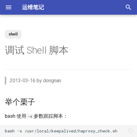
运维笔记
正
在
shell
你好 MacOS
为 Claude Code 添加 skills
Docker 使用 Socks5 代理2
zst 压缩工具
Kubernetes 测试阿里云CSI插
举个栗子
XenServer 7 配置HA高可用
Nginx 缓存服务器(番外)动态
MySQL 视图 ERROR 1227错
如何调整 VirtualBox 虚拟机磁
ACL规则 inbound 与 outbound
强制 Maven 重新检查本地缓
体验 Zabbix 6.0 LTS
如何升级二进制版本的
SSD磁盘
Windows Server Backup 释放
当IT从业者遇到诈骗信息
初
调试 Shell 脚本
件
upstream
误
盘空间？
使用场景
存
Gogs？
存储空间
始
常用软件安装与配
使用 nrm 管理 npm 源
使用 Docker 部署 ActiveMQ
配置 rsyslog 为 iptables 日志
XenServer 7 配置MPIO多路
如何使用 Docker-Compose
MooseFS 2.x Chunk维护模式
Memcached UDP反射攻击漏
参数选项
单独写入日志文件
Kubernetes Ingress IP白名单
径
Nginx 缓存服务器(番外)定制
如何找到 Redis 中的较大的
Ubuntu 思维导图软件
使用阿里云IPSEC-VPN 建立
使用JenkinsFile构建golang项
部署 Zabbix 监控系统？
如何撤销 Git 暂存文件？
Windows Server Backup 备份
洞
化
Docker镜像
Key？
Site-to-Site隧道网络
目
功能
Homebrew 包管理器
Claude 好搭档 cc-switch
使用 Docker 部署
小结
MooseFS 2.x 千万小文件示例
搜
PostgreSQL
Tar命令 如何将软连接对应的
Kubernetes 无法删除命名空
XenServer 虚拟机设置单人模
Linux系统通过PID查看进程信
更改 Zabbix Docker容器时区
如何者修正 git commit 提交？
为什么要设置域名 CAA记录？
2013-03-16 by dongnan
文件打包？
间
式
Nginx 缓存服务器(下)
体验 TDengine 时序数据库
息
OpenVPN CRL has expired
Jenkins 传统构建 与 Pipeline
Windows Server 2012R2 网卡
Ubuntu Server 安装 NVIDIA 驱
MooseFS 2.x 简单性能测试
索
构建的区别
聚合
动
Docker 如何使用 Socks5 代
使用 Docker部署zabbix监控
如何解决 git merger 冲突？
如何隐藏 Tomcat 容器版本信
引
举个栗子
理？
Ansible 定义变量与条件判断
Kubernetes 自定义 ingress规
vhdx 转换成 vhd
Nginx 缓存服务器(上)
如何将 Redis 迁移到阿里云数
Ubuntu 刻录软件 k3b
如何处理 Cisco 交换机 err-
系统
息？
MooseFS 2.x 破坏性测试
则
据库Redis版?
disabled 故障？
Jenkins 使用 Docker-in-
Windows Server 2012R2 存储
擎
OpenRouter LLM聚合平台
如何修改 Git 的用户名和邮
Docker (DinD) 模式
池
如何减少 golang 项目 docker
如何设置 ftp 被动模式的
XenServer 配置NTP服务
Nginx client intended to send
Ubuntu系统sublime使用中文
使用 Docker部署 Zabbix
箱？
Tomcat安全漏洞CVE-2017-
bash 使用
参数跟踪脚本：
MooseFS 2.x 在线扩容
-x
镜像的大小
iptables 防火墙规则？
Kubernetes 节点标签和定向
too large body
MySql Generated Column 引
如何查看 Cicso 交换机日志？
Proxy
5664
使用 uv工具管理 MCP项目
调度
发 ERROR 3105 (HY000) 错误
如何解决 Jenkins 磁盘不足问
Windows Server 2012R2
bash -x /usr/local/keepalived/haproxy_check.sh 

XenServer 配置DNS服务
Chrome 浏览器安装
Git 强制 push 远程分支
MooseFS 2.x 垃圾回收时间