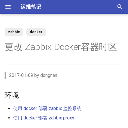
运维笔记
正
在
zabbix
docker
你好 MacOS
为 Claude Code 添加 skills
Docker 使用 Socks5 代理2
zst 压缩工具
Kubernetes 测试阿里云CSI插
Vue 配置开发与生产环境
XenServer 7 配置HA高可用
Nginx 缓存服务器(番外)动态
MySQL 视图 ERROR 1227错
如何调整 VirtualBox 虚拟机磁
ACL规则 inbound 与 outbound
强制 Maven 重新检查本地缓
环境
如何升级二进制版本的
SSD磁盘
Windows Server Backup 释放
当IT从业者遇到诈骗信息
初
更改 Zabbix Docker容器时区
件
upstream
误
盘空间？
使用场景
存
Gogs？
存储空间
始
常用软件安装与配
使用 nrm 管理 npm 源
使用 Docker 部署 ActiveMQ
配置 rsyslog 为 iptables 日志
Vue 生产环境跨域 Nginx 配置
XenServer 7 配置MPIO多路
目标
MooseFS 2.x Chunk维护模式
Memcached UDP反射攻击漏
单独写入日志文件
Kubernetes Ingress IP白名单
径
Nginx 缓存服务器(番外)定制
如何找到 Redis 中的较大的
Ubuntu 思维导图软件
使用阿里云IPSEC-VPN 建立
使用JenkinsFile构建golang项
如何撤销 Git 暂存文件？
Windows Server Backup 备份
洞
化
Docker镜像
Key？
Site-to-Site隧道网络
目
功能
Homebrew 包管理器
Claude 好搭档 cc-switch
使用 Docker 部署
Vue 与 Gin 开发环境跨域问题
步骤
MooseFS 2.x 千万小文件示例
搜
PostgreSQL
Tar命令 如何将软连接对应的
Kubernetes 无法删除命名空
XenServer 虚拟机设置单人模
Linux系统通过PID查看进程信
如何者修正 git commit 提交？
为什么要设置域名 CAA记录？
2017-01-09 by dongnan
文件打包？
间
式
Nginx 缓存服务器(下)
体验 TDengine 时序数据库
息
OpenVPN CRL has expired
Jenkins 传统构建 与 Pipeline
Windows Server 2012R2 网卡
Ubuntu Server 安装 NVIDIA 驱
Ubuntu 22.04 配置Vue开发环
小结
MooseFS 2.x 简单性能测试
索
构建的区别
聚合
动
Docker 如何使用 Socks5 代
境
如何解决 git merger 冲突？
如何隐藏 Tomcat 容器版本信
引
环境
理？
Ansible 定义变量与条件判断
Kubernetes 自定义 ingress规
vhdx 转换成 vhd
Nginx 缓存服务器(上)
如何将 Redis 迁移到阿里云数
Ubuntu 刻录软件 k3b
如何处理 Cisco 交换机 err-
息？
参考
MooseFS 2.x 破坏性测试
则
据库Redis版?
disabled 故障？
Jenkins 使用 Docker-in-
Windows Server 2012R2 存储
擎
OpenRouter LLM聚合平台
Ubuntu 22.04 安装及配置
如何修改 Git 的用户名和邮
Docker (DinD) 模式
池
如何减少 golang 项目 docker
如何设置 ftp 被动模式的
GoLang
XenServer 配置NTP服务
Nginx client intended to send
Ubuntu系统sublime使用中文
箱？
Tomcat安全漏洞CVE-2017-
使用 docker 部署 zabbix 监控系统
MooseFS 2.x 在线扩容
镜像的大小
iptables 防火墙规则？
Kubernetes 节点标签和定向
too large body
MySql Generated Column 引
如何查看 Cicso 交换机日志？
5664
使用 uv工具管理 MCP项目
使用 docker 部署 zabbix proxy
调度
发 ERROR 3105 (HY000) 错误
如何解决 Jenkins 磁盘不足问
Windows Server 2012R2
使用pyenv 管理Python环境
XenServer 配置DNS服务
Chrome 浏览器安装
Git 强制 push 远程分支
MooseFS 2.x 垃圾回收时间