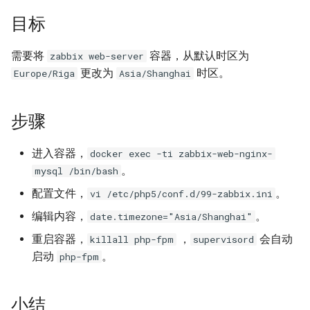
题？
iSCSI
docker-compose 错误提示 无
Ansible 使用循环完成重复性
Nginx 反向代理 Tomcat 错误
SwitchyOmega插件
如何设置 Cisco 交换机时间?
Jenkins升级CVE-2017-
使用 Dify 开发AI应用
法支持的版本
任务
Ingress 配置 SSL证书
示例
如何使用 Sysbench 对 Mysql
1000353
Flask框架中使用Redis(三)
XenServer删除只有一台主机
Git clone 指定的分支
目标
MooseFS 2.x 常用命令
进行压力测试？
Jenkins 配置 Nodejs 持续集
Windows Server 2012R2
的主机池
Ubuntu 安装 flash浏览器插件
ping Time to live exceeded
创建 AnythingLLM 个人知识
成
MPIO
如何找到 Docker 中使用磁盘
Ansible synchronize 模块
Kubernetes 集群-更新证书
Nginx 配置 WebSocket
阿里云盾发现WebShell处理
库
Flask框架中使用Redis(二)
Git 更改远程地址协议
MooseFS 2.x 关闭及启动顺序
需要将
容器，从默认时区为
zabbix web-server
最多的容器？
Mysql initialization 重新初始
过程
XenServer 虚拟机安装 guest-
Ubuntu 16.04 终端使用多标签
TCP time wait bucket table
更改为
时区。
Europe/Riga
Asia/Shanghai
化系统库
Jenkins 配置 Gogs webhook
Windows print 相关命令
Ansible template 模块
Kubernetes 集群-维护节点
tools
使用
页
overflow
使用 DeepSeek-R1 模型写代
Flask框架中使用Redis(一)
Git reset 版本回退
MooseFS 2.x 错误信息
插件
如何更改 Docker 网桥默认的
HTTP_X_FORWARDED_FOR
MySQL安全漏洞 CCVE-2016-
码
步骤
网段地址？
获取客户端IP地址
Mysql 存储过程
Windows Server 2012R2 显示
6662
Ansible 文件&拷贝模块
Kubernetes 集群-添加节点
Windows Server 2012R2 配置
Ubuntu 安装 virtualbox 5.1
使用RIP协议实现桌面到容器
使用 Python 计算中位数
Git 钩子
MooseFS 2.x 分布式文件系统
使用 jenkins 与 docker 完成
网络图标
Hyper-V
网络通信
本地部署 DeepSeek-R1 模型
部署手册
进入容器，
java 项目持续集成
docker exec -ti zabbix-web-nginx-
如何删除 无效的(none)
阿里云SLB HTTP to HTTPS
Postgresql 授权只读用户
没有VPC的阿里金融云安全
Ansible 批量更新 Ubuntu 内核
Kubernetes 集群-删除节点
Ubuntu 音频编辑软件 audacity
Mkdocs 谷歌字体加载失败
php_codesniffer
。
Docker镜像？
Windows 查看文件的隐藏属
吗？
mysql /bin/bash
XenServer PV模式导致程序
NAT网关支持pptp穿透
MegaSAS RAID卡管理程序
Jenkins 持续集成工具
性
coredump
Nginx limit_rate 限速模块
Postgresql使用 pg_dumpall
Ansible Playbook 安装
Kubernetes 集群-数据备份
Ubuntu 16.04 LTS
如何判断 Python 变量的类
Git merge 合并分支
MegaCLI
配置文件，
。
vi /etc/php5/conf.d/99-zabbix.ini
如何使用 Gunicorn 管理
命令免密码导出数据
x-xss x-frame-options strict-
Docker
Cisco 交换机网络设计方案示
型？
编辑内容，
。
date.timezone="Asia/Shanghai"
Django 应用？
Maven 入门
Windows arp 命令
transport-security 保护
XenServer 虚拟机无法识别全
Nginx 自定义日志
例
Kubernetes 实战-暴露应用
Ubuntu 安装 xmind
Git 版本升级
固态磁盘检测工具
部CPU
Postgresql 备份脚本
重启容器，
，
会自动
Ansible 小试牛刀
killall php-fpm
supervisord
如何使用 Sorted 对字典排
如何自定义 Django 镜像？
部署 Maven
Windows Thin PC
动态CDN保护网站与网站加速
Nginx echo 模块
Cisco 3560X 升级 License
启动
。
Kubernetes 实战-资源限制
序？
Ubuntu 密码管理软件
php-fpm
Git 配置代理
CentOS Ignoring disk sda
XenServer 虚拟机无法安装系
Postgresql 客户端 psql
如何使用 NPM 安装 VUE 框
keepassx
如何添加 php-imap扩展模
统
Harbor 仓库自动复制镜像
Windows slmgr.vbs 命令
Chrome 浏览器 Cookies 插件
架?
Nginx if与set指令
Cisco Command rejected not
Kubernetes 实战-网络策略
如何使用 Python 完成 HTML
使用git完成程序上线流程
Sysbench IO基准测试
小结
块？
Mysql容器设置字符集
allowed on this interface
转 PDF任务？
Remmina 共享文件夹