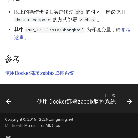
XenServer 7.0
Harbor Send email failed:501
Windows 添加静态路由
Docker漏洞获取宿主机 root权
Nodejs 使用国内 NPM镜像站
Nginx 与 X-Forwarded-For
Kubernetes 实战-SVC服务
Git 分布式版本控制系统
Rsync 删除海量文件测试
以上的操作步骤其实是修改
的时区，建议使用
php
如何设置 Tomcat容器JVM内
限
Mysql容器设置sql_mode模
使用 wireshark 对比 https 与
如何将 Django数据库 从
Ubuntu Grub2没有Windows引
的方式部署
。
docker-compose
zabbix
存？
XenServer 设置虚拟机网络带
式
http 协议
用Harbor实现容器镜像仓库的
Windows 2003 配置ASP环境
Nodejs 包管理器 NPM
Sqlite3 迁移到 Mysql？
Nginx 配置泛域名
导菜单
Kubernetes 实战-机密数据
git-shell 禁止git用户登陆系统
简单RAID磁盘阵列测试
宽
管理和运维
Docker 远程执行命令漏洞
其中
为环境变量，请
参考
PHP_TZ: 'Asia/Shanghai'
如何自定义 Nodejs 镜像？
Mysql 从文本文件导入数据
Cisco 交换机不能配置trunk模
Windows systeminfo 命令
mpstat 命令
如何在循环中遍历 Python对
NFS故障对Nginx服务器的影
Ubuntu 查看内存硬件信息
Kubernetes 实战-数据卷
Linux 系统下的磁盘工具
这里
。
XenServer 设置虚拟机开机启
式
XSS跨站攻击示例
象的属性？
响
hdparm
如何创建 Nodejs 容器？
动
常用 mongo 命令
使用 Recuva 恢复误删除文件
jar 命令
Ubuntu 下载工具 uget
Kubernetes 实战-PV与PVC
参考
iperf 测试网络带宽
ImageMagick 注入漏洞 CVE-
如何在 Markdown 中使用
Nginx 拒绝IP访问
AS SSD Benchmark
Docker image 命令
XenServer 图形方式安装Linux
2016-3714
HTML 代码?
MySQL Found invalid event in
Windows 配置 SNMP
sed 命令
Ubuntu 提示boot分区空间不
Kubernetes 之搭建NFS服务
使用Docker部署zabbix监控系统
binary log
VRRP协议与防火墙
Nginx 列出目录中文件
足
器
PCIe SSD磁盘
Docker 镜像体积问题
Windows Hyper-V 虚拟机未
Markdown 基本语法
如何在 Django 中对上传的图
Windows NAT路由和远程访问
测试 php7
知设备VMBUS
片重命名？
Mysql min与max函数
Packets Per Second (PPS)
Nginx HA(Keepalived)
Ubuntu 移除cnnic证书
Kubernetes 好伙伴 Rancher
Linux 配置iSCSI服务器
下一页
如何自定义 phpmyadmin 镜
如何估算网站RPS峰值？
Windows 设置帐户锁定策略
diff 与 patch 命令
2.x
使用 Docker部署zabbix监控系统
像？
XenServer 无存储迁移
如何为 Django 应用创建缩略
使用xtrabackup恢复rds备份
二进制千比特每秒 - Kibps
禁止暴力破解
Nginx alias指令
Ubuntu 光盘制作成ISO文件
图？
数据
使用iDrac7更新Dell服务器
CentOS 7 网卡配置多个IP地
通过 Ingress 访问K8S内部应
如何设置 supervisor 管理的
CloudStack 方向比努力更重
BIOS
iptables
Windows Server 关闭的数据
址
用
Nginx 持续连接超时时间
连接远程桌面无法复制粘贴
Copyright © 2015 - 2026 zongming.net
子程序只运行一次？
要
Made with
Material for MkDocs
如何为 Markdown 中的图片设
SQLSTATE 2002 No such file
执行保护(DEP)
置 CSS样式？
or directory
阿里云故障服务不敢恭维
防火墙导致 SNMP 故障示例
CentOS 7 安装 mongodb
使用 Kubeadm 快速部署K8S
Nginx Http基本身份认证
使用SSH隧道访问Gmail