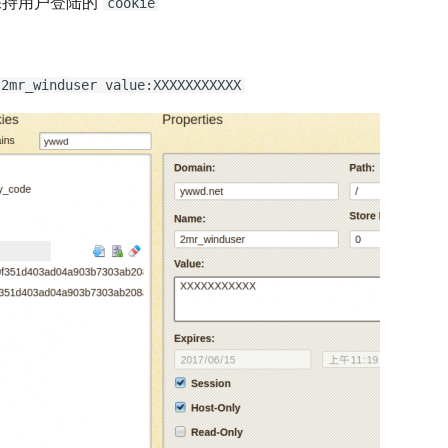
持用户登陆的
cookie
:2mr_winduser value:XXXXXXXXXXX