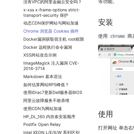
等功能。
没有VPC的阿里金融云安全吗？
x-xss x-frame-options strict-
transport-security 保护
安装
动态CDN保护网站与网站加速
Chrome 浏览器 Cookies 插件
使用
商
chrome
Docker漏洞获取宿主机 root权限
Docker 远程执行命令漏洞
XSS跨站攻击示例
ImageMagick 注入漏洞 CVE-
2016-3714
Markdown 基本语法
如何估算网站RPS峰值？
使用iDrac7更新Dell服务器BIOS
阿里云故障服务不敢恭维
使用CDN为网站加速
使用
HP_DL_160 内存条安装顺序
Postfix Open Relay
打开网址 单击
Intel XEON L/E/X/W 系列区别