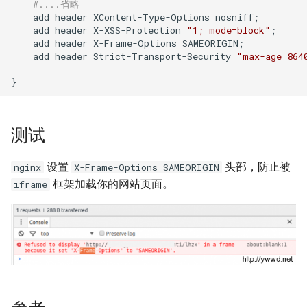
#....省略
如何创建 Memcached 容器？
IDC应用虚拟化技术计划
Windows Server 2003 配置用
环境
Zabbix 设置Agent脚本超时时
    add_header XContent-Type-Options nosniff;

Markdown富文本编辑器
Mysql status状态信息
户单会话
Cisco 交换机常用命令
使用 Pecl 安装 mongo驱动
Nginx 设置404页面
Ubuntu 安装 pip3
间
    add_header X-XSS-Protection 
"1; mode=block"
;

如何创建持久化 Redis 容器？
django-mdeditor
XenServer 安装 OpenSuse
测试 Kubernetes 问题随笔
    add_header X-Frame-Options SAMEORIGIN;

    add_header Strict-Transport-Security 
"max-age=864
13.2
Mysql truncate 清空表数据
Windows diskpart 命令
Cisco 局域网络设计示例
CentOS 7 部署 Tomcat9
Nginx 配置防盗链功能
Ubuntu 14.04 使用移动4G网络
Zabbix 监控磁盘IO
如何解决Docker环境时区问
如何在 Django admin 后台上
如何迁移 Redmine 到
题？
传图片文件？
XenServer tapdisk
Mysql explain 分析慢查询
Windows 动态卷
Docker？
tcpdump 抓包工具
Linux系统fstab文件
Nginx 添加模块
Ubuntu 14.04 固态磁盘配置
zabbix_get 采集数据空值
experienced an error
Trim
如何解决 Docker容器中文乱
如何获得 Python 的关键字？
have equal MySQL server
如何使用 Docker-Compose
Samba 配置共享
Nginx 反向代理与负载均衡
Zabbix Appliance
测试
码？
XenServer 6.5 更新补丁
UUIDs
部署 Django 项目？
Remmina 连接VNC远程桌面
Python 简单爬虫示例
hostnamectl 命令
Nginx 配置 SSL
Zabbix Agent
设置
头部，防止被
nginx
X-Frame-Options SAMEORIGIN
如何自定义带有Windows字体
Windows Server 2008R2 配置
使用 Shell 批量更改 Mysql表
如何使用 Docker-Compose
如何退出 telnet 会话？
框架加载你的网站页面。
iframe
的Docker镜像？
Hyper-V
同步与异步
名
部署 FTP 服务？
parted 命令
Nginx location指令
Ubuntu 14.04 安装字体
Docker build镜像 cache的副
NFS存储超时导致XenServer
TCP 状态统计脚本
使用 phpMyAdmin 查询
如何使用 Docker-Compose
CentOS 7 开机运行脚本
Nginx rewrite指令
作用
重启
Mysql
编排 Nodejs 项目？
Ubuntu 使用VMware Player
awk 示例
CentOS 7 命令自动补齐
Nginx gzip 压缩
如何将 Docker 容器日志记录
Intel I/O虚拟分配技术(VT-d)
Mysql read_only 只读数据库
如何使用 Rancher 打造一个私
Ubuntu 14.04 使用搜狗输入法
到 rsyslog？
有的 CaaS 平台？
awk 调用外部变量
CentOS 7 关闭防火墙与
Haproxy HA(Keepalived)