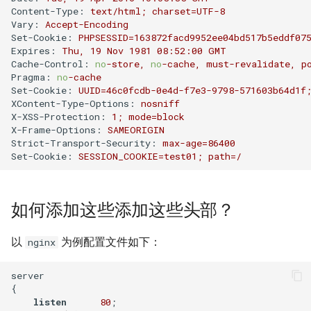
Content-Type:
text/html;
charset=UTF-8
XenServer 7.0
Harbor Send email failed:501
Windows 添加静态路由
Nodejs 使用国内 NPM镜像站
Nginx 与 X-Forwarded-For
Kubernetes 实战-SVC服务
Git 分布式版本控制系统
Rsync 删除海量文件测试
Vary:
Accept-Encoding
如何设置 Tomcat容器JVM内
Mysql容器设置sql_mode模
使用 wireshark 对比 https 与
如何将 Django数据库 从
Ubuntu Grub2没有Windows引
Haproxy 状态统计脚本
Set-Cookie:
PHPSESSID=163872facd9952ee04bd517b5eddf07
存？
XenServer 设置虚拟机网络带
式
http 协议
用Harbor实现容器镜像仓库的
Windows 2003 配置ASP环境
Nodejs 包管理器 NPM
Sqlite3 迁移到 Mysql？
Nginx 配置泛域名
导菜单
Kubernetes 实战-机密数据
git-shell 禁止git用户登陆系统
简单RAID磁盘阵列测试
Expires:
Thu,
19
Nov
1981 08:52:00 
GMT
Cache-Control:
no
-store,
no
-cache,
must-revalidate,
p
宽
管理和运维
Haproxy 配置统计 Socket
Pragma:
no
-cache
如何自定义 Nodejs 镜像？
Mysql 从文本文件导入数据
Cisco 交换机不能配置trunk模
Windows systeminfo 命令
mpstat 命令
如何在循环中遍历 Python对
NFS故障对Nginx服务器的影
Ubuntu 查看内存硬件信息
Kubernetes 实战-数据卷
Linux 系统下的磁盘工具
Set-Cookie:
UUID=46c0fcdb-0e4d-f7e3-9798-571603b64d1f
XenServer 设置虚拟机开机启
式
象的属性？
响
Haproxy 使用Socat获得统计
hdparm
XContent-Type-Options:
nosniff
如何创建 Nodejs 容器？
动
常用 mongo 命令
使用 Recuva 恢复误删除文件
jar 命令
Ubuntu 下载工具 uget
数据
X-XSS-Protection:
1
;
mode=block
Kubernetes 实战-PV与PVC
X-Frame-Options:
SAMEORIGIN
iperf 测试网络带宽
如何在 Markdown 中使用
Nginx 拒绝IP访问
AS SSD Benchmark
Strict-Transport-Security:
max-age=86400
Docker image 命令
XenServer 图形方式安装Linux
HTML 代码?
MySQL Found invalid event in
Windows 配置 SNMP
sed 命令
Ubuntu 提示boot分区空间不
Mysql 主从状态监控脚本
Kubernetes 之搭建NFS服务
Set-Cookie:
SESSION_COOKIE=test01;
path=/
binary log
VRRP协议与防火墙
Nginx 列出目录中文件
足
器
PCIe SSD磁盘
Docker 镜像体积问题
Windows Hyper-V 虚拟机未
如何在 Django 中对上传的图
Windows NAT路由和远程访问
测试 php7
Zabbix 监控Mysql主从状态
知设备VMBUS
片重命名？
Mysql min与max函数
Packets Per Second (PPS)
Nginx HA(Keepalived)
Ubuntu 移除cnnic证书
Kubernetes 好伙伴 Rancher
Linux 配置iSCSI服务器
如何添加这些添加这些头部？
如何自定义 phpmyadmin 镜
Windows 设置帐户锁定策略
diff 与 patch 命令
2.x
Zabbix Too Many Processes
像？
XenServer 无存储迁移
如何为 Django 应用创建缩略
使用xtrabackup恢复rds备份
二进制千比特每秒 - Kibps
禁止暴力破解
Nginx alias指令
Ubuntu 光盘制作成ISO文件
以
为例配置文件如下：
nginx
图？
数据
CentOS 7 网卡配置多个IP地
通过 Ingress 访问K8S内部应
Zabbix 配置邮件报警
如何设置 supervisor 管理的
CloudStack 方向比努力更重
iptables
Windows Server 关闭的数据
址
用
Nginx 持续连接超时时间
连接远程桌面无法复制粘贴
server

子程序只运行一次？
要
如何为 Markdown 中的图片设
SQLSTATE 2002 No such file
执行保护(DEP)
使用 CentOS 部署 zabbix监控
{

置 CSS样式？
or directory
listen
80
;

防火墙导致 SNMP 故障示例
CentOS 7 安装 mongodb
使用 Kubeadm 快速部署K8S
Nginx Http基本身份认证
使用SSH隧道访问Gmail