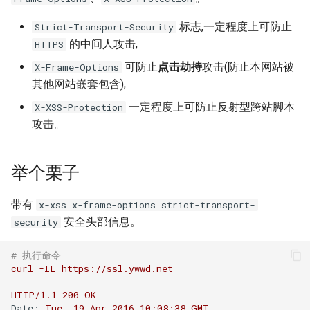
题？
iSCSI
docker-compose 错误提示 无
Ansible 使用循环完成重复性
Nginx 反向代理 Tomcat 错误
SwitchyOmega插件
如何设置 Cisco 交换机时间?
Zabbix web scenarios
使用 Dify 开发AI应用
法支持的版本
任务
Ingress 配置 SSL证书
示例
如何使用 Sysbench 对 Mysql
Flask框架中使用Redis(三)
XenServer删除只有一台主机
Git clone 指定的分支
MooseFS 2.x 常用命令
标志,一定程度上可防止
Strict-Transport-Security
进行压力测试？
Jenkins 配置 Nodejs 持续集
Windows Server 2012R2
的主机池
Ubuntu 安装 flash浏览器插件
ping Time to live exceeded
Zabbix latest data 排错好帮手
创建 AnythingLLM 个人知识
的中间人攻击,
HTTPS
成
MPIO
如何找到 Docker 中使用磁盘
Ansible synchronize 模块
Kubernetes 集群-更新证书
Nginx 配置 WebSocket
库
Flask框架中使用Redis(二)
Git 更改远程地址协议
MooseFS 2.x 关闭及启动顺序
可防止
点击劫持
攻击(防止本网站被
X-Frame-Options
最多的容器？
Mysql initialization 重新初始
XenServer 虚拟机安装 guest-
Ubuntu 16.04 终端使用多标签
TCP time wait bucket table
Zabbix 监控 Mysql慢查询日
其他网站嵌套包含),
化系统库
Jenkins 配置 Gogs webhook
Windows print 相关命令
Ansible template 模块
Kubernetes 集群-维护节点
tools
使用
页
overflow
志
使用 DeepSeek-R1 模型写代
Flask框架中使用Redis(一)
Git reset 版本回退
MooseFS 2.x 错误信息
插件
如何更改 Docker 网桥默认的
HTTP_X_FORWARDED_FOR
码
一定程度上可防止反射型跨站脚本
X-XSS-Protection
网段地址？
获取客户端IP地址
Mysql 存储过程
Windows Server 2012R2 显示
Ansible 文件&拷贝模块
Kubernetes 集群-添加节点
Windows Server 2012R2 配置
Ubuntu 安装 virtualbox 5.1
使用RIP协议实现桌面到容器
Zabbix 监控 Redis 与
使用 Python 计算中位数
Git 钩子
MooseFS 2.x 分布式文件系统
攻击。
使用 jenkins 与 docker 完成
网络图标
Hyper-V
网络通信
Memcache
本地部署 DeepSeek-R1 模型
部署手册
java 项目持续集成
如何删除 无效的(none)
阿里云SLB HTTP to HTTPS
Postgresql 授权只读用户
Ansible 批量更新 Ubuntu 内核
Kubernetes 集群-删除节点
Ubuntu 音频编辑软件 audacity
Mkdocs 谷歌字体加载失败
php_codesniffer
举个栗子
Docker镜像？
Windows 查看文件的隐藏属
XenServer PV模式导致程序
NAT网关支持pptp穿透
Zabbix 主机克隆
MegaSAS RAID卡管理程序
Jenkins 持续集成工具
性
coredump
Nginx limit_rate 限速模块
Postgresql使用 pg_dumpall
Ansible Playbook 安装
Kubernetes 集群-数据备份
Ubuntu 16.04 LTS
如何判断 Python 变量的类
Git merge 合并分支
MegaCLI
带有
如何使用 Gunicorn 管理
命令免密码导出数据
x-xss x-frame-options strict-transport-
Docker
Cisco 交换机网络设计方案示
Zabbix 正则表达式
型？
Django 应用？
Maven 入门
Windows arp 命令
安全头部信息。
XenServer 虚拟机无法识别全
Nginx 自定义日志
例
security
Kubernetes 实战-暴露应用
Ubuntu 安装 xmind
Git 版本升级
固态磁盘检测工具
部CPU
Postgresql 备份脚本
Ansible 小试牛刀
Zabbix 监控交换机带宽
如何使用 Sorted 对字典排
# 执行命令
如何自定义 Django 镜像？
部署 Maven
Windows Thin PC
Nginx echo 模块
Cisco 3560X 升级 License
Kubernetes 实战-资源限制
序？
Ubuntu 密码管理软件
Git 配置代理
CentOS Ignoring disk sda
curl
-IL
https://ssl.ywwd.net
XenServer 虚拟机无法安装系
Postgresql 客户端 psql
如何使用 NPM 安装 VUE 框
keepassx
Zabbix 配置macro变量
如何添加 php-imap扩展模
统
Harbor 仓库自动复制镜像
Windows slmgr.vbs 命令
架?
Nginx if与set指令
Cisco Command rejected not
Kubernetes 实战-网络策略
如何使用 Python 完成 HTML
使用git完成程序上线流程
Sysbench IO基准测试
HTTP/1.1
200
OK
块？
Mysql容器设置字符集
allowed on this interface
转 PDF任务？
Remmina 共享文件夹
Zabbix 监控 Haproxy
Date:
Tue,
19
Apr
2016 10:08:38 
GMT