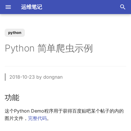
运维笔记
正
在
python
你好 MacOS
为 Claude Code 添加 skills
Docker 使用 Socks5 代理2
zst 压缩工具
Kubernetes 测试阿里云CSI
功能
XenServer 7 配置HA高可用
Nginx 缓存服务器(番外)动态
MySQL 视图 ERROR 1227错
如何调整 VirtualBox 虚拟机
ACL规则 inbound 与
强制 Maven 重新检查本地缓
体验 Zabbix 6.0 LTS
如何升级二进制版本的
SSD磁盘
Windows Server Backup 释
当IT从业者遇到诈骗信息
初
Python 简单爬虫示例
插件
upstream
误
磁盘空间？
outbound 使用场景
存
Gogs？
放存储空间
始
常用软件安装与配
使用 nrm 管理 npm 源
使用 Docker 部署 ActiveMQ
配置 rsyslog 为 iptables 日
规则
XenServer 7 配置MPIO多路
如何使用 Docker-Compose
MooseFS 2.x Chunk维护模
Memcached UDP反射攻击
志单独写入日志文件
Kubernetes Ingress IP白名单
径
Nginx 缓存服务器(番外)定制
如何找到 Redis 中的较大的
Ubuntu 思维导图软件
使用阿里云IPSEC-VPN 建立
使用JenkinsFile构建golang
部署 Zabbix 监控系统？
如何撤销 Git 暂存文件？
式
Windows Server Backup 备
漏洞
化
Docker镜像
Key？
Site-to-Site隧道网络
项目
份功能
Homebrew 包管理器
Claude 好搭档 cc-switch
使用 Docker 部署
自定义函数
搜
PostgreSQL
Tar命令 如何将软连接对应的
Kubernetes 无法删除命名空
XenServer 虚拟机设置单人模
Linux系统通过PID查看进程信
更改 Zabbix Docker容器时
如何者修正 git commit 提
MooseFS 2.x 千万小文件示
为什么要设置域名 CAA记
2018-10-23 by dongnan
文件打包？
间
式
Nginx 缓存服务器(下)
体验 TDengine 时序数据库
息
OpenVPN CRL has expired
Jenkins 传统构建 与
区
交？
例
Windows Server 2012R2 网
录？
Ubuntu Server 安装 NVIDIA
spider函数
索
Pipeline构建的区别
卡聚合
驱动
Docker 如何使用 Socks5 代
引
功能
理？
Ansible 定义变量与条件判断
Kubernetes 自定义 ingress
vhdx 转换成 vhd
Nginx 缓存服务器(上)
如何将 Redis 迁移到阿里云
Ubuntu 刻录软件 k3b
如何处理 Cisco 交换机 err-
使用 Docker部署zabbix监控
如何解决 git merger 冲突？
MooseFS 2.x 简单性能测试
如何隐藏 Tomcat 容器版本
parse_html函数
规则
数据库Redis版?
disabled 故障？
Jenkins 使用 Docker-in-
系统
Windows Server 2012R2 存
信息？
擎
OpenRouter LLM聚合平台
Docker (DinD) 模式
储池
这个Python Demo程序用于获得百度贴吧某个帖子的内的
如何减少 golang 项目
如何设置 ftp 被动模式的
XenServer 配置NTP服务
Nginx client intended to
Ubuntu系统sublime使用中文
如何修改 Git 的用户名和邮
MooseFS 2.x 破坏性测试
download函数
docker 镜像的大小
iptables 防火墙规则？
Kubernetes 节点标签和定向
send too large body
MySql Generated Column
如何查看 Cicso 交换机日
使用 Docker部署 Zabbix
箱？
Tomcat安全漏洞CVE-2017-
图片文件，
完整代码
。
使用 uv工具管理 MCP项目
调度
引发 ERROR 3105 (HY000)
志？
如何解决 Jenkins 磁盘不足
Proxy
Windows Server 2012R2
5664
XenServer 配置DNS服务
Chrome 浏览器安装
MooseFS 2.x 在线扩容
小结