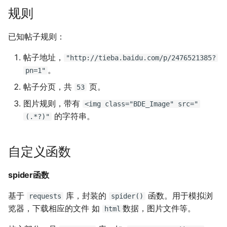
错误
问题？
iSCSI
docker-compose 错误提示
Ansible 使用循环完成重复性
Nginx 反向代理 Tomcat 错
SwitchyOmega插件
Git 强制 push 远程分支
使用 Dify 开发AI应用
规则
无法支持的版本
任务
Ingress 配置 SSL证书
误示例
如何设置 Cisco 交换机时间?
Zabbix web scenarios
Jenkins升级CVE-2017-
XenServer删除只有一台主机
MooseFS 2.x 垃圾回收时间
参考
如何使用 Sysbench 对
Jenkins 配置 Nodejs 持续集
Windows Server 2012R2
1000353
的主机池
Ubuntu 安装 flash浏览器插
Git clone 指定的分支
创建 AnythingLLM 个人知识
已知帖子规则：
Mysql进行压力测试？
成
MPIO
如何找到 Docker 中使用磁盘
Ansible synchronize 模块
Kubernetes 集群-更新证书
Nginx 配置 WebSocket
件
ping Time to live exceeded
Zabbix latest data 排错好帮
库
MooseFS 2.x 常用命令
最多的容器？
手
阿里云盾发现WebShell处理
XenServer 虚拟机安装
Git 更改远程地址协议
帖子地址，
"http://tieba.baidu.com/p/2476521385?
Mysql initialization 重新初始
Jenkins 配置 Gogs
Windows print 相关命令
过程
Ansible template 模块
Kubernetes 集群-维护节点
guest-tools
使用
Ubuntu 16.04 终端使用多标
TCP time wait bucket table
使用 DeepSeek-R1 模型写代
MooseFS 2.x 关闭及启动顺
。
pn=1"
化系统库
webhook插件
如何更改 Docker 网桥默认的
HTTP_X_FORWARDED_FOR
签页
overflow
Zabbix 监控 Mysql慢查询日
码
Git reset 版本回退
序
帖子分页，共
页。
53
网段地址？
获取客户端IP地址
志
Windows Server 2012R2 显
MySQL安全漏洞 CCVE-
Ansible 文件&拷贝模块
Kubernetes 集群-添加节点
Windows Server 2012R2 配
Mysql 存储过程
使用 jenkins 与 docker 完成
示网络图标
2016-6662
置 Hyper-V
Ubuntu 安装 virtualbox 5.1
使用RIP协议实现桌面到容器
本地部署 DeepSeek-R1 模型
Git 钩子
MooseFS 2.x 错误信息
图片规则，带有
<img class="BDE_Image" src="
java 项目持续集成
如何删除 无效的(none)
阿里云SLB HTTP to HTTPS
网络通信
Zabbix 监控 Redis 与
Ansible 批量更新 Ubuntu 内
Kubernetes 集群-删除节点
的字符串。
(.*?)"
Docker镜像？
Postgresql 授权只读用户
Memcache
Windows 查看文件的隐藏属
没有VPC的阿里金融云安全
核
XenServer PV模式导致程序
Ubuntu 音频编辑软件
php_codesniffer
MooseFS 2.x 分布式文件系
Jenkins 持续集成工具
性
吗？
coredump
Nginx limit_rate 限速模块
audacity
NAT网关支持pptp穿透
Kubernetes 集群-数据备份
统部署手册
自定义函数
如何使用 Gunicorn 管理
Postgresql使用 pg_dumpall
Zabbix 主机克隆
Ansible Playbook 安装
Git merge 合并分支
Django 应用？
命令免密码导出数据
Maven 入门
Windows arp 命令
x-xss x-frame-options
Docker
XenServer 虚拟机无法识别全
Nginx 自定义日志
Ubuntu 16.04 LTS
Cisco 交换机网络设计方案示
Kubernetes 实战-暴露应用
MegaSAS RAID卡管理程序
strict-transport-security 保
spider函数
部CPU
例
Zabbix 正则表达式
MegaCLI
Git 版本升级
护
如何自定义 Django 镜像？
Postgresql 备份脚本
部署 Maven
Windows Thin PC
Ansible 小试牛刀
Nginx echo 模块
Ubuntu 安装 xmind
Kubernetes 实战-资源限制
基于
库，封装的
函数。用于模拟浏
requests
spider()
XenServer 虚拟机无法安装系
Cisco 3560X 升级 License
Zabbix 监控交换机带宽
固态磁盘检测工具
Git 配置代理
览器，下载相应的文件 如
数据，图片文件等。
html
动态CDN保护网站与网站加
如何添加 php-imap扩展模
统
Postgresql 客户端 psql
Harbor 仓库自动复制镜像
Windows slmgr.vbs 命令
如何使用 NPM 安装 VUE 框
Nginx if与set指令
Ubuntu 密码管理软件
Kubernetes 实战-网络策略
速
块？
架?
keepassx
Cisco Command rejected
Zabbix 配置macro变量
CentOS Ignoring disk sda
使用git完成程序上线流程