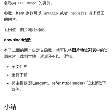
使用iDrac7更新Dell服务器
如何创建 Memcached 容
file or directory
执行保护(DEP)
名称为
的资源。
环境
BDE_Image
BIOS
器？
IDC应用虚拟化技术计划
防火墙导致 SNMP 故障示例
CentOS 7 安装 mongodb
使用SSH隧道访问Gmail
使用 CentOS 部署 zabbix监
Nginx 设置404页面
参数，item 参数可以
或者
请求返回
urlllib
requests
Mysql status状态信息
Windows Server 2003 配置
控
测试 Kubernetes 问题随笔
的内容。
阿里云故障服务不敢恭维
如何创建持久化 Redis 容
XenServer 安装 OpenSuse
用户单会话
Cisco 交换机常用命令
使用 Pecl 安装 mongo驱动
Ubuntu 安装 pip3
Nginx 配置防盗链功能
器？
13.2
Mysql truncate 清空表数据
Zabbix 设置Agent脚本超时
如何迁移 Redmine 到
返回值，图片地址列表。
使用CDN为网站加速
Windows diskpart 命令
Cisco 局域网络设计示例
时间
CentOS 7 部署 Tomcat9
Docker？
Ubuntu 14.04 使用移动4G网
Nginx 添加模块
如何解决Docker环境时区问
XenServer tapdisk
Mysql explain 分析慢查询
络
download函数
题？
experienced an error
HP_DL_160 内存条安装顺序
Windows 动态卷
tcpdump 抓包工具
Zabbix 监控磁盘IO
Linux系统fstab文件
如何使用 Docker-Compose
Nginx 反向代理与负载均衡
有了上面的两个自定义函数，就可以将
图片地址列表
中的资
have equal MySQL server
部署 Django 项目？
Ubuntu 14.04 固态磁盘配置
源依次下载到本地，然后还有以下逻辑。
如何解决 Docker容器中文乱
XenServer 6.5 更新补丁
Postfix Open Relay
UUIDs
Trim
zabbix_get 采集数据空值
Samba 配置共享
Nginx 配置 SSL
码？
如何使用 Docker-Compose
子文件夹
Windows Server 2008R2 配
Intel XEON L/E/X/W 系列区
使用 Shell 批量更改 Mysql表
部署 FTP 服务？
Remmina 连接VNC远程桌面
Zabbix Appliance
hostnamectl 命令
Nginx location指令
重复下载
如何自定义带有Windows字
置 Hyper-V
别
名
体的Docker镜像？
如何使用 Docker-Compose
如何退出 telnet 会话？
Zabbix Agent
parted 命令
Nginx rewrite指令
爬虫拦截(添加agent、refer httpHeader) 低速爬取下
NFS存储超时导致XenServer
测试 iDRAC6(7) 远程控制卡
使用 phpMyAdmin 查询
编排 Nodejs 项目？
载等。
Docker build镜像 cache的
重启
Mysql
Ubuntu 14.04 安装字体
CentOS 7 开机运行脚本
Nginx gzip 压缩
副作用
如何使用 Rancher 打造一个
小结
Intel I/O虚拟分配技术(VT-d)
Mysql read_only 只读数据库
私有的 CaaS 平台？
Ubuntu 使用VMware Player
CentOS 7 命令自动补齐
Haproxy HA(Keepalived)