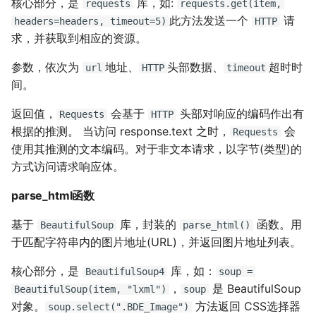
核心部分，是
库，如:
requests
requests.get(item,
XenServer 7.0
Mysql容器设置字符集
not allowed on this
Harbor Send email
Windows 添加静态路由
Nginx 与 X-Forwarded-For
Kubernetes 实战-SVC服务
此方法发送一个
请
headers=headers, timeout=5)
HTTP
Chrome 浏览器 Cookies 插
如何设置 Tomcat容器JVM内
interface
failed:501
Nodejs 使用国内 NPM镜像
Remmina 共享文件夹
Zabbix 监控 Haproxy
Sysbench IO基准测试
Git 分布式版本控制系统
求，并获取到相应的资源。
件
存？
站
XenServer 设置虚拟机网络带
Mysql容器设置sql_mode模
Windows 2003 配置ASP环
Nginx 配置泛域名
Kubernetes 实战-机密数据
宽
式
使用 wireshark 对比 https
用Harbor实现容器镜像仓库
境
Ubuntu Grub2没有Windows
Haproxy 状态统计脚本
Rsync 删除海量文件测试
参数，依次为
地址、
头部数据、
超时时
git-shell 禁止git用户登陆系
url
HTTP
timeout
Docker漏洞获取宿主机 root
如何自定义 Nodejs 镜像？
与 http 协议
的管理和运维
Nodejs 包管理器 NPM
引导菜单
NFS故障对Nginx服务器的影
Kubernetes 实战-数据卷
统
间。
权限
XenServer 设置虚拟机开机启
Mysql 从文本文件导入数据
Windows systeminfo 命令
响
Haproxy 配置统计 Socket
简单RAID磁盘阵列测试
返回值，
会基于
头部对响应的编码作出有
Requests
HTTP
如何创建 Nodejs 容器？
动
Cisco 交换机不能配置trunk
mpstat 命令
Ubuntu 查看内存硬件信息
Kubernetes 实战-PV与PVC
根据的推测。 当访问 response.text 之时，
会
Docker 远程执行命令漏洞
Requests
模式
常用 mongo 命令
使用 Recuva 恢复误删除文件
Nginx 拒绝IP访问
Haproxy 使用Socat获得统计
Linux 系统下的磁盘工具
使用其推测的文本编码。对于非文本请求，以字节(类型)的
Docker image 命令
XenServer 图形方式安装
jar 命令
Ubuntu 下载工具 uget
数据
hdparm
Kubernetes 之搭建NFS服务
方式访问请求响应体。
XSS跨站攻击示例
Linux
iperf 测试网络带宽
MySQL Found invalid event
Windows 配置 SNMP
Nginx 列出目录中文件
器
Docker 镜像体积问题
in binary log
sed 命令
Ubuntu 提示boot分区空间不
Mysql 主从状态监控脚本
AS SSD Benchmark
parse_html函数
ImageMagick 注入漏洞
Windows Hyper-V 虚拟机未
VRRP协议与防火墙
足
Windows NAT路由和远程访
Nginx HA(Keepalived)
Kubernetes 好伙伴 Rancher
CVE-2016-3714
知设备VMBUS
如何自定义 phpmyadmin 镜
Mysql min与max函数
问
测试 php7
Zabbix 监控Mysql主从状态
2.x
PCIe SSD磁盘
基于
库，封装的
函数。用
BeautifulSoup
parse_html()
像？
Packets Per Second (PPS)
Ubuntu 移除cnnic证书
Nginx alias指令
于匹配字符串内的图片地址(URL)，并返回图片地址列表。
Markdown 基本语法
XenServer 无存储迁移
使用xtrabackup恢复rds备份
Windows 设置帐户锁定策略
diff 与 patch 命令
Zabbix Too Many
通过 Ingress 访问K8S内部应
Linux 配置iSCSI服务器
核心部分，是
库，如：
如何设置 supervisor 管理的
数据
二进制千比特每秒 - Kibps
禁止暴力破解
Ubuntu 光盘制作成ISO文件
Processes
BeautifulSoup4
soup =
用
Nginx 持续连接超时时间
如何估算网站RPS峰值？
，
是 BeautifulSoup
子程序只运行一次？
CloudStack 方向比努力更重
CentOS 7 网卡配置多个IP地
BeautifulSoup(item, "lxml")
soup
要
对象。
方法返回 CSS选择器
SQLSTATE 2002 No such
iptables
Windows Server 关闭的数据
址
连接远程桌面无法复制粘贴
Zabbix 配置邮件报警
使用 Kubeadm 快速部署K8S
Nginx Http基本身份认证
soup.select(".BDE_Image")