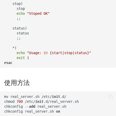
    stop)

没有LVM逻辑卷如何扩展
Master
Redis 配置
CentOS 配置多IP脚本
载
      stop

Docker存储空间？
net.core.somaxconn
Ubuntu 配置 SNMP服务
echo
"Stoped OK"
XenServer 创建 Windows 实
while 循环中ssh命令自动退
使用 Pecl 安装 intl扩展
      ;;

Alpine容器更改正确时区
例
Mysql 5.6 配置示例
出
Ubuntu 单人模式修改root密
    status)

码
rabbitmq 3 安装与配置
      status

Docker stats命令
XenServer 建立本地ISO SR
Mysqlnd
echo 字背景颜色和文字颜色
      ;;

库
Ubuntu 系统 dpkg 命令
ldd 命令
    *)

如何创建 Mongodb 容器？
Mysql skip-name-resolve
Shell 生成随机字符串
echo
"Usage: 
$0
 {start|stop|status}"
XenServer Tools
mode
Ubuntu 使用电信3G网络
测试 CentOS 7 系统
exit
CentOS 7 部署 Docker引擎
Shell 正则表达式
esac
XenServer 主机资源池
使用 Pacemaker +
Ubuntu 用命令修改图片
chsh 命令
Docker rm 命令
Corosync + DRBD 完成
调试 Shell 脚本
XenServer 存储
SuSe Mysql HA 方案
Ubuntu 使用minicom连接交
使用方法
LVM 扩展逻辑卷与文件系统
Docker 查找容器的宿主机进
Shell 判断一个文件是否为空
换机
程ID
使用 XenCenter 绑定网卡
Oracle 多数据库实例管理文
md5sum 命令
mv real_server.sh /etc/
init
.d/

档
chmod 
700
 /etc/
init
.d/real_server.sh

php容器无法加载ssh2模块
试用 XenServer 6.2
chkconfig --
add
 real_server.sh

LVM 创建新的逻辑卷
chkconfig real_server.sh 
on
Mysql 数据导出与导入