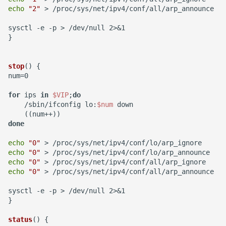
使用iDrac7更新Dell服务器
如何创建 Memcached 容
如何为 Markdown 中的图片
file or directory
执行保护(DEP)
环境
echo
"2"
 > /proc/sys/net/ipv4/conf/all/arp_announce

BIOS
器？
设置 CSS样式？
IDC应用虚拟化技术计划
防火墙导致 SNMP 故障示例
CentOS 7 安装 mongodb
使用SSH隧道访问Gmail
使用 CentOS 部署 zabbix监
sysctl -e -p > /dev/null 2>&1

Mysql status状态信息
Windows Server 2003 配置
控
测试 Kubernetes 问题随笔
}

阿里云故障服务不敢恭维
如何创建持久化 Redis 容
Markdown富文本编辑器
XenServer 安装 OpenSuse
用户单会话
Cisco 交换机常用命令
使用 Pecl 安装 mongo驱动
Ubuntu 安装 pip3
器？
django-mdeditor
13.2
Mysql truncate 清空表数据
Zabbix 设置Agent脚本超时
如何迁移 Redmine 到
使用CDN为网站加速
stop
() {

Windows diskpart 命令
Cisco 局域网络设计示例
时间
CentOS 7 部署 Tomcat9
Docker？
Ubuntu 14.04 使用移动4G网
num=0

如何解决Docker环境时区问
如何在 Django admin 后台
XenServer tapdisk
Mysql explain 分析慢查询
络
题？
上传图片文件？
experienced an error
HP_DL_160 内存条安装顺序
Windows 动态卷
tcpdump 抓包工具
Zabbix 监控磁盘IO
Linux系统fstab文件
如何使用 Docker-Compose
for
 ips 
in
$VIP
;
do
have equal MySQL server
部署 Django 项目？
Ubuntu 14.04 固态磁盘配置
    /sbin/ifconfig lo:
$num
 down

如何解决 Docker容器中文乱
如何获得 Python 的关键字？
XenServer 6.5 更新补丁
Postfix Open Relay
UUIDs
Trim
zabbix_get 采集数据空值
Samba 配置共享
done
码？
如何使用 Docker-Compose
Python 简单爬虫示例
Windows Server 2008R2 配
Intel XEON L/E/X/W 系列区
使用 Shell 批量更改 Mysql表
部署 FTP 服务？
Remmina 连接VNC远程桌面
Zabbix Appliance
hostnamectl 命令
echo
"0"
如何自定义带有Windows字
置 Hyper-V
别
echo
"0"
名
echo
"0"
体的Docker镜像？
同步与异步
如何使用 Docker-Compose
如何退出 telnet 会话？
Zabbix Agent
parted 命令
echo
"0"
 > /proc/sys/net/ipv4/conf/all/arp_announce

NFS存储超时导致XenServer
测试 iDRAC6(7) 远程控制卡
使用 phpMyAdmin 查询
编排 Nodejs 项目？
Docker build镜像 cache的
重启
TCP 状态统计脚本
Mysql
Ubuntu 14.04 安装字体
sysctl -e -p > /dev/null 2>&1

CentOS 7 开机运行脚本
}

副作用
如何使用 Rancher 打造一个
Intel I/O虚拟分配技术(VT-d)
awk 示例
Mysql read_only 只读数据库
私有的 CaaS 平台？
Ubuntu 使用VMware Player
CentOS 7 命令自动补齐
status
() {
