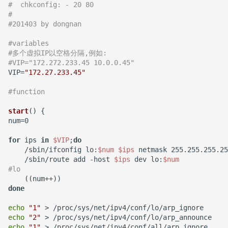
#  chkconfig: - 20 80
XenServer 7.0
Mysql容器设置字符集
not allowed on this
Harbor Send email
Windows 添加静态路由
如何使用 Python 完成 HTML
Kubernetes 实战-SVC服务
#
Chrome 浏览器 Cookies 插
如何设置 Tomcat容器JVM内
interface
failed:501
Nodejs 使用国内 NPM镜像
转 PDF任务？
Remmina 共享文件夹
Zabbix 监控 Haproxy
Sysbench IO基准测试
Git 分布式版本控制系统
#201403 by dongnan
件
存？
站
XenServer 设置虚拟机网络带
Mysql容器设置sql_mode模
Windows 2003 配置ASP环
Kubernetes 实战-机密数据
#variables 
宽
式
使用 wireshark 对比 https
用Harbor实现容器镜像仓库
境
如何将 Django数据库 从
Ubuntu Grub2没有Windows
Haproxy 状态统计脚本
Rsync 删除海量文件测试
git-shell 禁止git用户登陆系
#多个虚拟IP以空格分隔,例如:
Docker漏洞获取宿主机 root
如何自定义 Nodejs 镜像？
与 http 协议
的管理和运维
Nodejs 包管理器 NPM
Sqlite3 迁移到 Mysql？
引导菜单
Kubernetes 实战-数据卷
统
#VIP="172.272.233.45 10.0.0.45"
权限
XenServer 设置虚拟机开机启
Mysql 从文本文件导入数据
Windows systeminfo 命令
Haproxy 配置统计 Socket
VIP=
"172.27.233.45"
简单RAID磁盘阵列测试
如何创建 Nodejs 容器？
动
Cisco 交换机不能配置trunk
mpstat 命令
如何在循环中遍历 Python对
Ubuntu 查看内存硬件信息
Kubernetes 实战-PV与PVC
#function
Docker 远程执行命令漏洞
模式
象的属性？
常用 mongo 命令
使用 Recuva 恢复误删除文件
Haproxy 使用Socat获得统计
Linux 系统下的磁盘工具
Docker image 命令
XenServer 图形方式安装
jar 命令
Ubuntu 下载工具 uget
数据
hdparm
Kubernetes 之搭建NFS服务
start
() {

XSS跨站攻击示例
num=0

Linux
iperf 测试网络带宽
如何在 Markdown 中使用
MySQL Found invalid event
Windows 配置 SNMP
器
Docker 镜像体积问题
HTML 代码?
in binary log
sed 命令
Ubuntu 提示boot分区空间不
Mysql 主从状态监控脚本
AS SSD Benchmark
for
 ips 
in
$VIP
;
do
ImageMagick 注入漏洞
Windows Hyper-V 虚拟机未
VRRP协议与防火墙
足
Windows NAT路由和远程访
Kubernetes 好伙伴 Rancher
    /sbin/ifconfig lo:
$num
$ips
 netmask 255.255.255.25
CVE-2016-3714
知设备VMBUS
如何自定义 phpmyadmin 镜
如何在 Django 中对上传的图
Mysql min与max函数
问
测试 php7
Zabbix 监控Mysql主从状态
    /sbin/route add -host 
$ips
 dev lo:
$num
2.x
PCIe SSD磁盘
#lo
像？
片重命名？
Packets Per Second (PPS)
Ubuntu 移除cnnic证书
Markdown 基本语法
XenServer 无存储迁移
使用xtrabackup恢复rds备份
Windows 设置帐户锁定策略
diff 与 patch 命令
Zabbix Too Many
通过 Ingress 访问K8S内部应
Linux 配置iSCSI服务器
done
如何设置 supervisor 管理的
如何为 Django 应用创建缩略
数据
二进制千比特每秒 - Kibps
禁止暴力破解
Ubuntu 光盘制作成ISO文件
Processes
用
如何估算网站RPS峰值？
echo
"1"
子程序只运行一次？
图？
CloudStack 方向比努力更重
CentOS 7 网卡配置多个IP地
echo
"2"
要
SQLSTATE 2002 No such
iptables
Windows Server 关闭的数据
址
连接远程桌面无法复制粘贴
Zabbix 配置邮件报警
使用 Kubeadm 快速部署K8S
echo
"1"