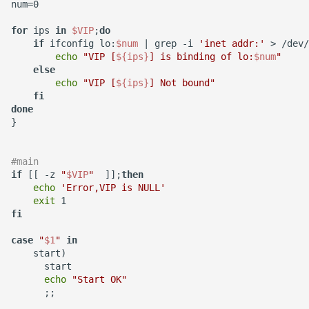
如何将 Docker 容器日志记录
num=0

到 rsyslog？
XenServer 6.5
awk 调用外部变量
Mysql count()函数
如何使用 Docker-Compose
Ubuntu 14.04 使用搜狗输入
CentOS 7 关闭防火墙与
for
 ips 
in
$VIP
;
do
编排 Gogs 应用？
法
Selinux
if
 ifconfig lo:
$num
 | grep -i 
'inet addr:'
 > /dev/
使用 supervisor 支持容器
XenServer 使用命令行更新补
python 列表生成式
Mysql sleep()函数
echo
"VIP [
${ips}
] is binding of lo:
$num
"
crontab
丁
如何使用 Docker-Compose
Ubuntu 获取笔记本硬件温度
else
CentOS 7 配置网络
echo
"VIP [
${ips}
] Not bound"
部署 PHP 项目？
python 元组
Postgresql 导出与导入示例
fi
DockerFile COPY绝对路径
XenServer 设置虚拟机CPU
Ubuntu 使用iftop查看网络流
CentOS 7 扩展root根分区
done
报错
权重
使用 Docker-Compose 部署
python 列表常用方法
redis 常用命令
量
}

Harbor 仓库
清除Linux系统登陆信息
Docker 数据卷
XenServer 重置root账户密码
python 列表基本操作
Mysql innodb replication
使用iotop找到占用磁盘io的
#main
Docker 编排工具 Compose
进程
supervisord 命令
if
 [[ -z 
"
$VIP
"
  ]];
then
Docker cp 命令
Xen 半虚拟化(PV)和完全虚拟
python 序列和列表
Mysql 设置sql_mode
echo
'Error,VIP is NULL'
exit
化(HVM)
Docker Swarm
Ubuntu 关闭 Swap
screen 命令
fi
如何使用docker-php-ext-
python获取公网IP地址
Oracle the password has
install安装扩展模块？
XenServer 销毁指定的 VDI
expired
Ubuntu 设置 swappiness
brctl 命令
case
"
$1
"
in
    start)

python以脚本方式运行
      start

如何为Alpine容器安装Perl套
XenServer 隐藏的虚拟机
Mysql 使用defaults-file免密
Ubuntu 系统 chpasswd 命令
Linux 前台与后台
echo
"Start OK"
件？
登录
Memcached 服务启动脚本
      ;;

XenServer 主机池变更
Ubuntu 替换 cosmos 壁纸
CentOS irqbalance导致高负