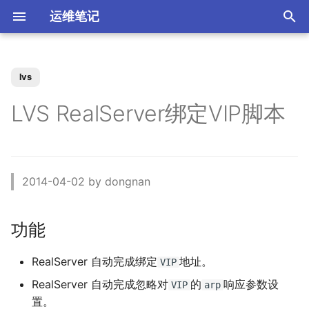
运维笔记
正
在
lvs
你好 MacOS
为 Claude Code 添加 skills
Docker 使用 Socks5 代理2
zst 压缩工具
Kubernetes 测试阿里云CSI
Vue 配置开发与生产环境
XenServer 7 配置HA高可用
功能
MySQL 视图 ERROR 1227错
如何调整 VirtualBox 虚拟机
ACL规则 inbound 与
强制 Maven 重新检查本地缓
体验 Zabbix 6.0 LTS
如何升级二进制版本的
SSD磁盘
Windows Server Backup 释
当IT从业者遇到诈骗信息
初
LVS RealServer绑定VIP脚本
插件
误
磁盘空间？
outbound 使用场景
存
Gogs？
放存储空间
始
常用软件安装与配
使用 nrm 管理 npm 源
使用 Docker 部署 ActiveMQ
配置 rsyslog 为 iptables 日
Vue 生产环境跨域 Nginx 配
XenServer 7 配置MPIO多路
环境
如何使用 Docker-Compose
MooseFS 2.x Chunk维护模
Memcached UDP反射攻击
志单独写入日志文件
Kubernetes Ingress IP白名单
置
径
如何找到 Redis 中的较大的
Ubuntu 思维导图软件
使用阿里云IPSEC-VPN 建立
使用JenkinsFile构建golang
部署 Zabbix 监控系统？
如何撤销 Git 暂存文件？
式
Windows Server Backup 备
漏洞
化
Key？
Site-to-Site隧道网络
项目
份功能
Homebrew 包管理器
Claude 好搭档 cc-switch
使用 Docker 部署
脚本
搜
PostgreSQL
Tar命令 如何将软连接对应的
Kubernetes 无法删除命名空
Vue 与 Gin 开发环境跨域问
XenServer 虚拟机设置单人模
Linux系统通过PID查看进程信
更改 Zabbix Docker容器时
如何者修正 git commit 提
MooseFS 2.x 千万小文件示
为什么要设置域名 CAA记
2014-04-02 by dongnan
文件打包？
间
题
式
体验 TDengine 时序数据库
息
OpenVPN CRL has expired
Jenkins 传统构建 与
区
交？
例
Windows Server 2012R2 网
录？
Ubuntu Server 安装 NVIDIA
使用方法
索
Pipeline构建的区别
卡聚合
驱动
Docker 如何使用 Socks5 代
引
功能
理？
Ansible 定义变量与条件判断
Kubernetes 自定义 ingress
Ubuntu 22.04 配置Vue开发
vhdx 转换成 vhd
如何将 Redis 迁移到阿里云
Ubuntu 刻录软件 k3b
如何处理 Cisco 交换机 err-
使用 Docker部署zabbix监控
如何解决 git merger 冲突？
MooseFS 2.x 简单性能测试
如何隐藏 Tomcat 容器版本
参考
规则
环境
数据库Redis版?
disabled 故障？
Jenkins 使用 Docker-in-
系统
Windows Server 2012R2 存
信息？
擎
OpenRouter LLM聚合平台
Docker (DinD) 模式
储池
RealServer 自动完成绑定
地址。
如何减少 golang 项目
如何设置 ftp 被动模式的
XenServer 配置NTP服务
Ubuntu系统sublime使用中文
如何修改 Git 的用户名和邮
MooseFS 2.x 破坏性测试
VIP
docker 镜像的大小
iptables 防火墙规则？
Kubernetes 节点标签和定向
Ubuntu 22.04 安装及配置
MySql Generated Column
如何查看 Cicso 交换机日
使用 Docker部署 Zabbix
箱？
Tomcat安全漏洞CVE-2017-
使用 uv工具管理 MCP项目
RealServer 自动完成忽略对
的
响应参数设
VIP
arp
调度
GoLang
引发 ERROR 3105 (HY000)
志？
如何解决 Jenkins 磁盘不足
Proxy
Windows Server 2012R2
5664
XenServer 配置DNS服务
Chrome 浏览器安装
MooseFS 2.x 在线扩容
置。