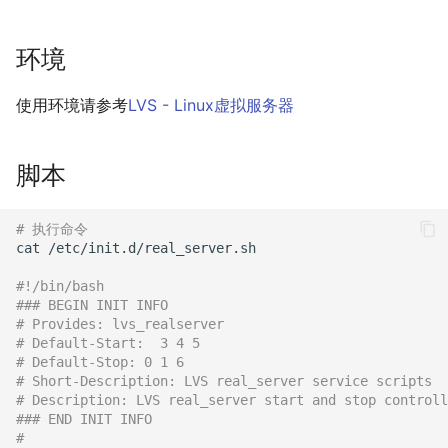
错误
问题？
iSCSI
docker-compose 错误提示
Ansible 使用循环完成重复性
SwitchyOmega插件
Git 强制 push 远程分支
使用 Dify 开发AI应用
无法支持的版本
任务
Ingress 配置 SSL证书
使用pyenv 管理Python环境
如何设置 Cisco 交换机时间?
Zabbix web scenarios
Jenkins升级CVE-2017-
XenServer删除只有一台主机
MooseFS 2.x 垃圾回收时间
如何使用 Sysbench 对
Jenkins 配置 Nodejs 持续集
Windows Server 2012R2
1000353
的主机池
Ubuntu 安装 flash浏览器插
Git clone 指定的分支
环境
创建 AnythingLLM 个人知识
Mysql进行压力测试？
成
MPIO
如何找到 Docker 中使用磁盘
Ansible synchronize 模块
Kubernetes 集群-更新证书
Flask框架中使用Redis(三)
件
ping Time to live exceeded
Zabbix latest data 排错好帮
库
MooseFS 2.x 常用命令
最多的容器？
手
阿里云盾发现WebShell处理
XenServer 虚拟机安装
Git 更改远程地址协议
使用环境请参考
LVS - Linux虚拟服务器
Mysql initialization 重新初始
Jenkins 配置 Gogs
Windows print 相关命令
过程
Ansible template 模块
Kubernetes 集群-维护节点
Flask框架中使用Redis(二)
guest-tools
Ubuntu 16.04 终端使用多标
TCP time wait bucket table
使用 DeepSeek-R1 模型写代
MooseFS 2.x 关闭及启动顺
化系统库
webhook插件
如何更改 Docker 网桥默认的
签页
overflow
Zabbix 监控 Mysql慢查询日
码
Git reset 版本回退
序
脚本
网段地址？
志
Windows Server 2012R2 显
MySQL安全漏洞 CCVE-
Ansible 文件&拷贝模块
Kubernetes 集群-添加节点
Flask框架中使用Redis(一)
Windows Server 2012R2 配
Mysql 存储过程
使用 jenkins 与 docker 完成
示网络图标
2016-6662
置 Hyper-V
Ubuntu 安装 virtualbox 5.1
使用RIP协议实现桌面到容器
本地部署 DeepSeek-R1 模型
Git 钩子
MooseFS 2.x 错误信息
java 项目持续集成
如何删除 无效的(none)
网络通信
Zabbix 监控 Redis 与
Ansible 批量更新 Ubuntu 内
Kubernetes 集群-删除节点
使用 Python 计算中位数
# 执行命令
Docker镜像？
Postgresql 授权只读用户
Memcache
Windows 查看文件的隐藏属
没有VPC的阿里金融云安全
核
XenServer PV模式导致程序
Ubuntu 音频编辑软件
cat /etc/init.d/real_server.sh

php_codesniffer
MooseFS 2.x 分布式文件系
Jenkins 持续集成工具
性
吗？
coredump
audacity
NAT网关支持pptp穿透
Kubernetes 集群-数据备份
Mkdocs 谷歌字体加载失败
统部署手册
#!/bin/bash
如何使用 Gunicorn 管理
Postgresql使用 pg_dumpall
Zabbix 主机克隆
Ansible Playbook 安装
Git merge 合并分支
### BEGIN INIT INFO
Django 应用？
命令免密码导出数据
Maven 入门
Windows arp 命令
x-xss x-frame-options
Docker
XenServer 虚拟机无法识别全
Ubuntu 16.04 LTS
Cisco 交换机网络设计方案示
Kubernetes 实战-暴露应用
如何判断 Python 变量的类
MegaSAS RAID卡管理程序
# Provides: lvs_realserver
# Default-Start:  3 4 5
strict-transport-security 保
部CPU
例
Zabbix 正则表达式
型？
MegaCLI
Git 版本升级
# Default-Stop: 0 1 6
护
如何自定义 Django 镜像？
Postgresql 备份脚本
部署 Maven
Windows Thin PC
Ansible 小试牛刀
Ubuntu 安装 xmind
Kubernetes 实战-资源限制
# Short-Description: LVS real_server service scripts
XenServer 虚拟机无法安装系
Cisco 3560X 升级 License
Zabbix 监控交换机带宽
如何使用 Sorted 对字典排
固态磁盘检测工具
Git 配置代理
# Description: LVS real_server start and stop controll
动态CDN保护网站与网站加
如何添加 php-imap扩展模
统
Postgresql 客户端 psql
Harbor 仓库自动复制镜像
Windows slmgr.vbs 命令
如何使用 NPM 安装 VUE 框
序？
Ubuntu 密码管理软件
### END INIT INFO
Kubernetes 实战-网络策略
#
速
块？
架?
keepassx
Cisco Command rejected
Zabbix 配置macro变量
CentOS Ignoring disk sda
使用git完成程序上线流程