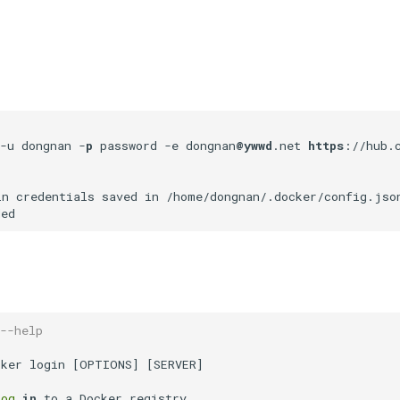
-u dongnan -
p
 password -e dongnan
@ywwd
.net 
https
://hub.
in credentials saved in /home/dongnan/.docker/config.json
--help
ker login [OPTIONS] [SERVER]

log
in
 to a Docker registry.
