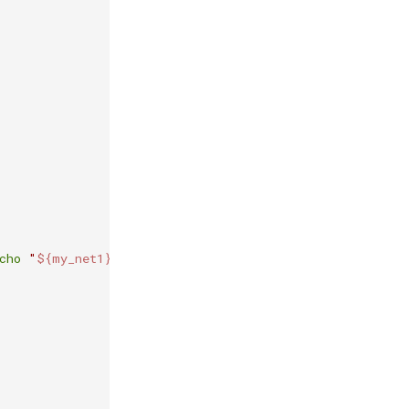
cho
"
${my_net1}
$i
 is up"