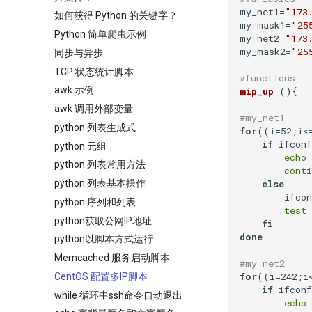
my_net1=
"173
如何获得 Python 的关键字？
my_mask1=
"25
Python 简单爬虫示例
my_net2=
"173
my_mask2=
"25
同步与异步
TCP 状态统计脚本
#functions
awk 示例
mip_up
 (){

awk 调用外部变量
#my_net1
python 列表生成式
for
((i=52;i<
if
 ifcon
python 元组
echo
python 列表常用方法
conti
else
python 列表基本操作
        ifco
python 序列和列表
test
 
python获取公网IP地址
fi
done
python以脚本方式运行
Memcached 服务启动脚本
#my_net2
for
((i=242;i
CentOS 配置多IP脚本
if
 ifcon
while 循环中ssh命令自动退出
echo