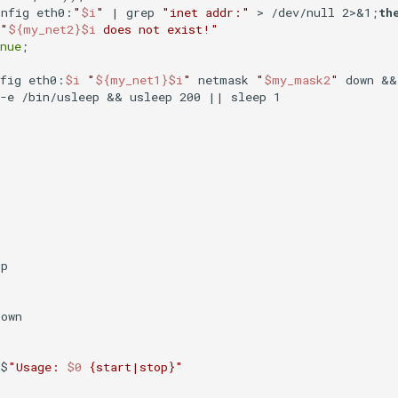
onfig eth0:
"
$i
"
 | grep 
"inet addr:"
 > /dev/null 2>&1;
th
"
${my_net2}
$i
 does not exist!"
nue
;

nfig eth0:
$i
"
${my_net1}
$i
"
 netmask 
"
$my_mask2
"
 down &&
-e /bin/usleep && usleep 200 || sleep 1

p

own

 $
"Usage: 
$0
 {start|stop}"