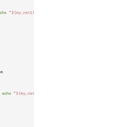
cho
"
${my_net2}
$i
 is up"
en
 
echo
"
${my_net1}
$i
 is down"