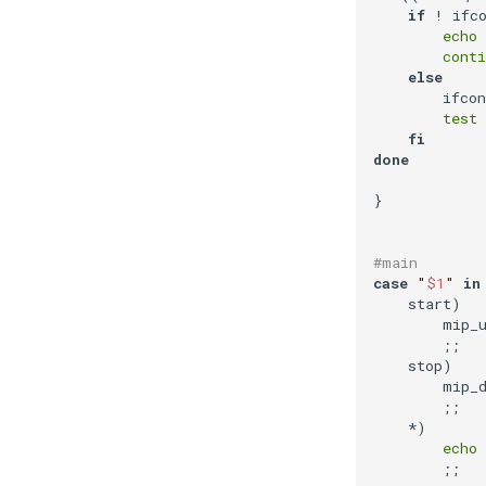
if
 ! ifc
echo
conti
else
        ifco
test
 
fi
done
}

#main
case
"
$1
"
in
    start)

        mip_u
        ;;

    stop)

        mip_d
        ;;

    *)

echo