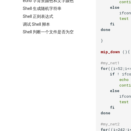
echo 字背景颜色和文字颜色
conti
else
Shell 生成随机字符串
        ifco
Shell 正则表达式
test
 
fi
调试 Shell 脚本
done
Shell 判断一个文件是否为空
}

mip_down
 (){

#my_net1
for
((i=52;i<
if
 ! ifc
echo
conti
else
        ifco
test
 
fi
done
#my_net2
for
((i=242;i