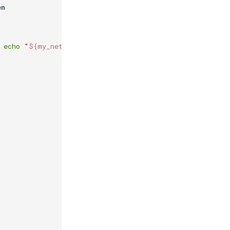
en
 
echo
"
${my_net2}
$i
 is down"