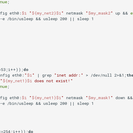
nue
;

nfig eth0:
$i
"
${my_net2}
$i
"
 netmask 
"
$my_mask2
"
 up && 
e
-e /bin/usleep && usleep 200 || sleep 1

=53;i++));
do
onfig eth0:
"
$i
"
 | grep 
"inet addr:"
 > /dev/null 2>&1;
th
"
${my_net1}
$i
 does not exist!"
nue
;

nfig eth0:
$i
"
${my_net1}
$i
"
 netmask 
"
$my_mask1
"
 down &&
-e /bin/usleep && usleep 200 || sleep 1

<=254;i++));
do