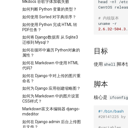
head -n1 /etc
Mkdocs 谷歌字体加载失败
CentOS relea
如何判断 Python 变量的类型？
如何使用 Sorted 对字典排序？
# 内核版本
如何使用 Python 完成 HTML 转
2.6
.
32
-
504.3
.
PDF任务？
如何将 Django数据库 从 Sqlite3
迁移到 Mysql？
目标
如何在循环中遍历 Python对象的
属性？
如何在 Markdown 中使用 HTML
使用
脚本
shell
代码?
如何在 Django 中对上传的图片重
命名？
脚本
如何为 Django 应用创建缩略图？
如何为 Markdown 中的图片设置
核心是
ifconfig
CSS样式？
Markdown富文本编辑器 django-
#!/bin/bash
mdeditor
#20141225 by 
如何在 Django admin 后台上传图
片文件？
#variables