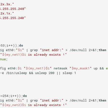
.2x.3x."
5.255.255.248"
.2x.1x."
5.255.255.240"
=53;i++));
do
fig eth0:
"
$i
"
 | grep 
"inet addr:"
 > /dev/null 2>&1;
then
"
${my_net1}
$i
 is already exists !"
nue
;

nfig eth0:
$i
"
${my_net1}
$i
"
 netmask 
"
$my_mask1
"
 up && 
e
-e /bin/usleep && usleep 200 || sleep 1

<=254;i++));
do
fig eth0:
"
$i
"
 | grep 
"inet addr:"
 > /dev/null 2>&1;
then
"
${my_net2}
$i
 is already exists !"