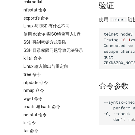
chkrootkit
验证
nfsstat 命令
exportfs 命令
使用
链
telnet
Linux 与 BSD 有什么不同
telnet node3 
使用 dd命令将ISO镜像写入U盘
Trying 
10.1
x
SSH 强制密钥方式登陆
Connected 
to
 
SSH 目录权限问题导致无法登录
Escape charac
quit

killall 命令
ZBXD&ZBX_NOT
Linux 输入输出与重定向
tree 命令
ntpdate 命令
命令参数
nmap 命令
wget 命令
--syntax-chec
chattr 与 lsattr 命令
    perform 
-C, --check

netstat 命令
    don
't ma
ls 命令
tar 命令