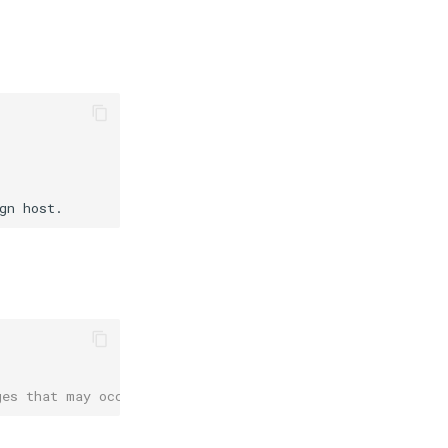
。
ges that may occur