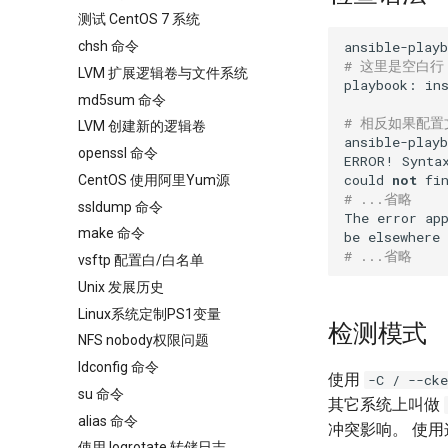
测试 CentOS 7 系统
chsh 命令
# 这里是空白
LVM 扩展逻辑卷与文件系统
playbook: ins
md5sum 命令
# 相反如果配
LVM 创建新的逻辑卷
ansible-playb
openssl 命令
ERROR! Synta
could 
not
 fi
CentOS 使用阿里Yum源
# ...省略
ssldump 命令
The error ap
make 命令
be elsewhere 
# ...省略
vsftp 配置白/白名单
Unix 发展历史
Linux系统定制PS1变量
检测模式
NFS nobody权限问题
ldconfig 命令
使用
-C / --cke
su 命令
其它系统上叫做
alias 命令
冲突影响。 使
使用 logrotate 转储日志