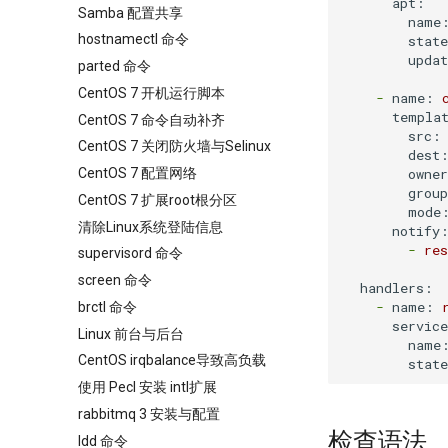
apt:
Samba 配置共享
name
hostnamectl 命令
stat
upda
parted 命令
CentOS 7 开机运行脚本
-
name:
templa
CentOS 7 命令自动补齐
src:
CentOS 7 关闭防火墙与Selinux
dest
owne
CentOS 7 配置网络
grou
CentOS 7 扩展root根分区
mode
清除Linux系统登陆信息
notify
-
res
supervisord 命令
screen 命令
handlers:
-
name:
brctl 命令
servic
Linux 前台与后台
name
CentOS irqbalance导致高负载
stat
使用 Pecl 安装 intl扩展
rabbitmq 3 安装与配置
检查语法
ldd 命令