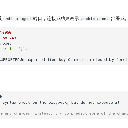
接
端口，连接成功则表示
部署成
zabbix-agent
zabbix-agent
10050
x.
5
x.
24
x...

node3.

ter 
is
'^]'.
SUPPORTEDUnsupported item 
key
.Connection closed 
by
k

a syntax check 
on
 the playbook, but 
do
not
 execute it

ke any changes; instead, try to predict some of the chan