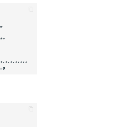
*

*
*

****
****
**
*
