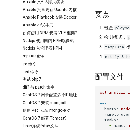
Ansible 文件&拷贝模块
Ansible 批量更新 Ubuntu 内核
要点
Ansible Playbook 安装 Docker
Ansible 小试牛刀
检查
playbo
如何使用 NPM 安装 VUE 框架?
检测模式，
Nodejs 使用国内 NPM镜像站
模
template
Nodejs 包管理器 NPM
mpstat 命令
notify & h
jar 命令
sed 命令
配置文件
测试 php7
diff 与 patch 命令
cat
install_
CentOS 7 网卡配置多个IP地址
CentOS 7 安装 mongodb
---
-
hosts:
nod
使用 Pecl 安装 mongo驱动
remote_use
CentOS 7 部署 Tomcat9
tasks:
-
name:
Linux系统fstab文件