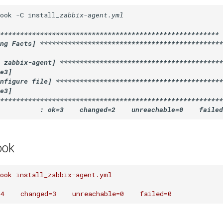
ook -C install
_zabbix-agent.yml

****
****
****
****
****
****
****
****
****
****
****
****
****
**
*

ing Facts] 
****
****
****
****
****
****
****
****
****
****
****
**
 zabbix-agent] 
****
****
****
****
****
****
****
****
****
****
*
e3]

nfigure file] 
****
****
****
****
****
****
****
****
****
****
**

e3]

****
****
****
****
****
****
****
****
****
****
****
****
****
****
ook
ook
install_zabbix-agent.yml
=4
changed=3
unreachable=0
failed=0