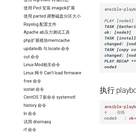
使用 Pecl 安装 imagick扩展
ansible-playb
使用 parted 调整磁盘分区大小
PLAY [node3] 
Rsyslog 配置文件
TASK [Gather
ok: [node3]

Apache ab压力测试工具
TASK [install
php扩展模块memcache
changed: [nod
updatedb 与 locate 命令
TASK [copy co
changed: [nod
cut 命令
PLAY RECAP **
Linux Mod相关命令
Linux 网卡 Can't load firmware
free 命令
执行 playb
iostat 命令
CentOS 7 新命令 systemctl
history 命令
ansible-playb
# ...省略
ln 命令
node3   :
ok
试用 dnsmasq
rf 命令