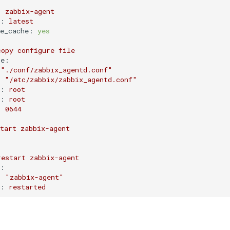
:
zabbix-agent
e:
latest
te_cache:
yes
copy
configure
file
te:
"./conf/zabbix_agentd.conf"
:
"/etc/zabbix/zabbix_agentd.conf"
r:
root
p:
root
:
0644
:
tart
zabbix-agent
restart
zabbix-agent
e:
:
"zabbix-agent"
e:
restarted