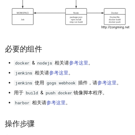
XenServer 7.0
Windows 添加静态路由
Docker漏洞获取宿主机 root权
Nodejs 使用国内 NPM镜像站
Nginx 与 X-Forwarded-For
Kubernetes 实战-SVC服务
Git 分布式版本控制系统
Rsync 删除海量文件测试
如何设置 Tomcat容器JVM内
限
Mysql容器设置sql_mode模
使用 wireshark 对比 https 与
如何将 Django数据库 从
Ubuntu Grub2没有Windows引
Haproxy 状态统计脚本
存？
XenServer 设置虚拟机网络带
式
http 协议
Windows 2003 配置ASP环境
Nodejs 包管理器 NPM
Sqlite3 迁移到 Mysql？
Nginx 配置泛域名
导菜单
Kubernetes 实战-机密数据
git-shell 禁止git用户登陆系统
简单RAID磁盘阵列测试
宽
Docker 远程执行命令漏洞
Haproxy 配置统计 Socket
如何自定义 Nodejs 镜像？
Mysql 从文本文件导入数据
Cisco 交换机不能配置trunk模
Windows systeminfo 命令
mpstat 命令
如何在循环中遍历 Python对
NFS故障对Nginx服务器的影
Ubuntu 查看内存硬件信息
Kubernetes 实战-数据卷
Linux 系统下的磁盘工具
XenServer 设置虚拟机开机启
式
XSS跨站攻击示例
象的属性？
响
Haproxy 使用Socat获得统计
hdparm
必要的组件
如何创建 Nodejs 容器？
动
常用 mongo 命令
使用 Recuva 恢复误删除文件
jar 命令
Ubuntu 下载工具 uget
数据
Kubernetes 实战-PV与PVC
iperf 测试网络带宽
ImageMagick 注入漏洞 CVE-
如何在 Markdown 中使用
Nginx 拒绝IP访问
AS SSD Benchmark
&
相关请
参考这里
。
docker
nodejs
Docker image 命令
XenServer 图形方式安装Linux
2016-3714
HTML 代码?
MySQL Found invalid event in
Windows 配置 SNMP
sed 命令
Ubuntu 提示boot分区空间不
Mysql 主从状态监控脚本
Kubernetes 之搭建NFS服务
binary log
VRRP协议与防火墙
Nginx 列出目录中文件
足
相关请
参考这里
。
器
jenkins
PCIe SSD磁盘
Docker 镜像体积问题
Windows Hyper-V 虚拟机未
Markdown 基本语法
如何在 Django 中对上传的图
Windows NAT路由和远程访问
测试 php7
Zabbix 监控Mysql主从状态
使用
插件，请
参考这里
。
jenkins
gogs webhook
知设备VMBUS
片重命名？
Mysql min与max函数
Packets Per Second (PPS)
Nginx HA(Keepalived)
Ubuntu 移除cnnic证书
Kubernetes 好伙伴 Rancher
Linux 配置iSCSI服务器
用于
&
镜像脚本程序。
build
push docker
如何自定义 phpmyadmin 镜
如何估算网站RPS峰值？
Windows 设置帐户锁定策略
diff 与 patch 命令
2.x
Zabbix Too Many Processes
像？
XenServer 无存储迁移
如何为 Django 应用创建缩略
使用xtrabackup恢复rds备份
二进制千比特每秒 - Kibps
禁止暴力破解
Nginx alias指令
Ubuntu 光盘制作成ISO文件
相关请
参考这里
。
harbor
图？
数据
使用iDrac7更新Dell服务器
CentOS 7 网卡配置多个IP地
通过 Ingress 访问K8S内部应
Zabbix 配置邮件报警
如何设置 supervisor 管理的
CloudStack 方向比努力更重
BIOS
iptables
Windows Server 关闭的数据
址
用
Nginx 持续连接超时时间
连接远程桌面无法复制粘贴
操作步骤
子程序只运行一次？
要
如何为 Markdown 中的图片设
SQLSTATE 2002 No such file
执行保护(DEP)
使用 CentOS 部署 zabbix监控
置 CSS样式？
or directory
阿里云故障服务不敢恭维
防火墙导致 SNMP 故障示例
CentOS 7 安装 mongodb
使用 Kubeadm 快速部署K8S
Nginx Http基本身份认证
使用SSH隧道访问Gmail