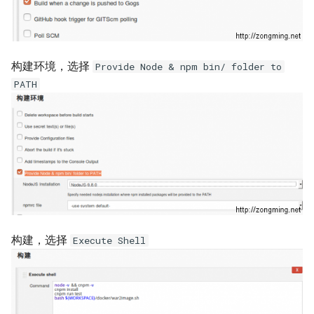
Docker inspect 命令
XenServer 更改桥接网络模式
Oracle sqlplus
ssldump 命令
Docker with an unknown CA
Hyper-V 虚拟机导入导出
certificate
DRBD 状态含义
make 命令
构建环境，选择
Provide Node & npm bin/ folder to
Hyper-V 限制虚拟机CPU资源
PATH
Docker logs 命令
DRBD 故障测试及脑裂处理
vsftp 配置白/白名单
VMware vSphere 客户端报错
Docker 设置容器环境变量
使用 DRBD 与 Heartbeat 实现
Unix 发展历史
VMware vSphere Web客户端
Mysql 高可用
Docker 容器端口映射
Linux系统定制PS1变量
VMware vSphere 5.5 SIOC
Mysql Innodb 使用独立表空
使用 Supervisor 管理 Docker
间
NFS nobody权限问题
容器多个进程
VMware vSphere 5.5 发布
Mysql 基本sql语句
ldconfig 命令
构建，选择
Execute Shell
Docker exec 命令
VMware vSphere ESXi 需要整
合虚拟机磁盘
Mysql show processlist
su 命令
Docker 推送镜像到仓库要几
步？
VMware Login to the query
alias 命令