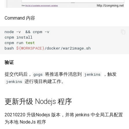
service failed
Docker login 登陆远程仓库
使用 logrotate 转储日志
VMware ESXi 虚拟机分配超
Command 内容
Docker tag 为镜像打标记
过2TB的虚拟磁盘
使用 Pecl 安装 imagick扩展
node -v  && cnpm -v

使用 Dockerfile 创建镜像
VMware ESXi 配置SNMP服务
cnpm install

使用 parted 调整磁盘分区大
cnpm run 
test
小
bash 
${WORKSPACE}
Docker 保存和加载镜像
百万PV项目与虚拟化方案
Rsyslog 配置文件
验证
Docker 操作系统级虚拟化技
VMware ESXi 设置虚拟机自
术
启动
Apache ab压力测试工具
提交代码后，
将推送事件消息到
，触发
gogs
jenkins
进行项目构建工作。
jenkins
Docker 容器技术
VMware ESXi 资源限制
php扩展模块memcache
Docker 容器技术大会
VMware vCenter 虚拟机克隆
更新升级 Nodejs 程序
updatedb 与 locate 命令
功能
20210220 升级Nodejs 版本，并将 jenkins 中全局工具配置
cut 命令
VMware vSphere Hypervisor
为本地 NodeJs 程序