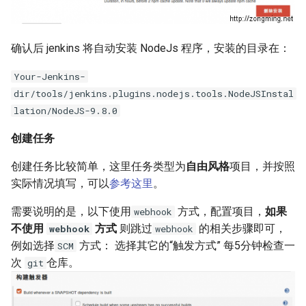
XenServer 6.5
Mysql count()函数
Selinux
Ubuntu 获取笔记本硬件温度
使用 supervisor 支持容器
如何使用 Docker-Compose
python 列表生成式
Haproxy 配置SSL证书
crontab
XenServer 使用命令行更新补
编排 Gogs 应用？
Mysql sleep()函数
CentOS 7 配置网络
Ubuntu 使用iftop查看网络流
确认后 jenkins 将自动安装 NodeJs 程序，安装的目录在：
丁
python 元组
量
SSL证书
DockerFile COPY绝对路径报
如何使用 Docker-Compose
Postgresql 导出与导入示例
CentOS 7 扩展root根分区
Your-Jenkins-
错
XenServer 设置虚拟机CPU权
部署 PHP 项目？
python 列表常用方法
使用iotop找到占用磁盘io的进
Haproxy 日志
dir/tools/jenkins.plugins.nodejs.tools.NodeJSInstal
重
redis 常用命令
程
清除Linux系统登陆信息
lation/NodeJS-9.8.0
Docker 数据卷
使用 Docker-Compose 部署
python 列表基本操作
Squid 正向代理
XenServer 重置root账户密码
Harbor 仓库
Mysql innodb replication
Ubuntu 关闭 Swap
supervisord 命令
创建任务
Docker cp 命令
python 序列和列表
Squid 隐藏头部信息
创建任务比较简单，这里任务类型为
自由风格
项目，并按照
Xen 半虚拟化(PV)和完全虚拟
Docker 编排工具 Compose
Mysql 设置sql_mode
Ubuntu 设置 swappiness
screen 命令
实际情况填写，可以
参考这里
。
如何使用docker-php-ext-
化(HVM)
python获取公网IP地址
Squid refresh_pattern 指令
install安装扩展模块？
Docker Swarm
Oracle the password has
Ubuntu 系统 chpasswd 命令
brctl 命令
需要说明的是，以下使用
方式，配置项目，
如果
webhook
XenServer 销毁指定的 VDI
expired
python以脚本方式运行
Squid Forwarding loop
不使用
方式
则跳过
的相关步骤即可，
webhook
webhook
如何为Alpine容器安装Perl套
Ubuntu 替换 cosmos 壁纸
Linux 前台与后台
detected
例如选择
方式： 选择其它的“触发方式” 每5分钟检查一
SCM
件？
XenServer 隐藏的虚拟机
Mysql 使用defaults-file免密
Memcached 服务启动脚本
次
仓库。
git
登录
Ubuntu 配置 SNMP服务
CentOS irqbalance导致高负载
LVS UDP服务测试
没有LVM逻辑卷如何扩展
XenServer 主机池变更Master
CentOS 配置多IP脚本
Docker存储空间？
Redis 配置
Ubuntu 单人模式修改root密码
使用 Pecl 安装 intl扩展
LVS + Keepalived 生产环境参