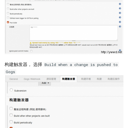
XenServer 创建 Windows 实
net.core.somaxconn
while 循环中ssh命令自动退
考
Alpine容器更改正确时区
例
出
Ubuntu 系统 dpkg 命令
rabbitmq 3 安装与配置
Mysql 5.6 配置示例
LVS HA(Keepalived)
Docker stats命令
XenServer 建立本地ISO SR库
echo 字背景颜色和文字颜色
Ubuntu 使用电信3G网络
ldd 命令
Mysqlnd
LVS RealServer绑定VIP脚本
如何创建 Mongodb 容器？
XenServer Tools
Shell 生成随机字符串
Ubuntu 用命令修改图片
测试 CentOS 7 系统
Mysql skip-name-resolve
LVS 中的 arp_ignore 和
CentOS 7 部署 Docker引擎
XenServer 主机资源池
mode
Shell 正则表达式
arp_annonuce 参数
Ubuntu 使用minicom连接交换
chsh 命令
机
构建触发器， 选择
Build when a change is pushed to
Docker rm 命令
XenServer 存储
使用 Pacemaker + Corosync
调试 Shell 脚本
LVS - Linux虚拟服务器
LVM 扩展逻辑卷与文件系统
Gogs
+ DRBD 完成 SuSe Mysql HA
Docker 查找容器的宿主机进
使用 XenCenter 绑定网卡
方案
Shell 判断一个文件是否为空
Haproxy URL Hash
md5sum 命令
程ID
试用 XenServer 6.2
Oracle 多数据库实例管理文档
Haproxy 安装与配置
LVM 创建新的逻辑卷
php容器无法加载ssh2模块
XenMotion 和 Storage
Mysql 数据导出与导入
openssl 命令
Docker容器 restart策略
XenMotion
Oracle 常用Sql语句
CentOS 使用阿里Yum源