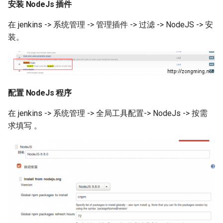
安装 NodeJs 插件
如何创建 Memcached 容器？
IDC应用虚拟化技术计划
Windows Server 2003 配置用
环境
Zabbix 设置Agent脚本超时时
Markdown富文本编辑器
Mysql status状态信息
户单会话
使用CDN为网站加速
Cisco 交换机常用命令
使用 Pecl 安装 mongo驱动
Nginx 设置404页面
Ubuntu 安装 pip3
间
在 jenkins -> 系统管理 -> 管理插件 -> 过滤 -> NodeJS -> 安
如何创建持久化 Redis 容器？
django-mdeditor
XenServer 安装 OpenSuse
测试 Kubernetes 问题随笔
装。
13.2
Mysql truncate 清空表数据
Windows diskpart 命令
HP_DL_160 内存条安装顺序
Cisco 局域网络设计示例
CentOS 7 部署 Tomcat9
Nginx 配置防盗链功能
Ubuntu 14.04 使用移动4G网络
Zabbix 监控磁盘IO
如何解决Docker环境时区问
如何在 Django admin 后台上
如何迁移 Redmine 到
题？
传图片文件？
XenServer tapdisk
Mysql explain 分析慢查询
Windows 动态卷
Postfix Open Relay
Docker？
tcpdump 抓包工具
Linux系统fstab文件
Nginx 添加模块
Ubuntu 14.04 固态磁盘配置
zabbix_get 采集数据空值
experienced an error
Trim
如何解决 Docker容器中文乱
如何获得 Python 的关键字？
have equal MySQL server
Intel XEON L/E/X/W 系列区
如何使用 Docker-Compose
Samba 配置共享
Nginx 反向代理与负载均衡
Zabbix Appliance
配置 NodeJs 程序
码？
XenServer 6.5 更新补丁
UUIDs
别
部署 Django 项目？
Remmina 连接VNC远程桌面
在 jenkins -> 系统管理 -> 全局工具配置-> NodeJs -> 按需
Python 简单爬虫示例
hostnamectl 命令
Nginx 配置 SSL
Zabbix Agent
求填写 。
如何自定义带有Windows字体
Windows Server 2008R2 配置
使用 Shell 批量更改 Mysql表
测试 iDRAC6(7) 远程控制卡
如何使用 Docker-Compose
如何退出 telnet 会话？
的Docker镜像？
Hyper-V
同步与异步
名
部署 FTP 服务？
parted 命令
Nginx location指令
Ubuntu 14.04 安装字体
Docker build镜像 cache的副
NFS存储超时导致XenServer
TCP 状态统计脚本
使用 phpMyAdmin 查询
如何使用 Docker-Compose
CentOS 7 开机运行脚本
Nginx rewrite指令
作用
重启
Mysql
编排 Nodejs 项目？
Ubuntu 使用VMware Player
awk 示例
CentOS 7 命令自动补齐
Nginx gzip 压缩
如何将 Docker 容器日志记录
Intel I/O虚拟分配技术(VT-d)
Mysql read_only 只读数据库
如何使用 Rancher 打造一个私
Ubuntu 14.04 使用搜狗输入法
到 rsyslog？
有的 CaaS 平台？
awk 调用外部变量
CentOS 7 关闭防火墙与
Haproxy HA(Keepalived)