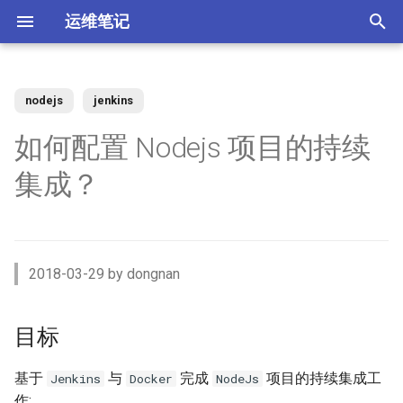
运维笔记
正
在
nodejs
jenkins
你好 MacOS
为 Claude Code 添加 skills
Docker 使用 Socks5 代理2
zst 压缩工具
Kubernetes 测试阿里云CSI插
Vue 配置开发与生产环境
XenServer 7 配置HA高可用
Nginx 缓存服务器(番外)动态
MySQL 视图 ERROR 1227错
如何调整 VirtualBox 虚拟机磁
ACL规则 inbound 与 outbound
目标
体验 Zabbix 6.0 LTS
如何升级二进制版本的
SSD磁盘
Windows Server Backup 释放
当IT从业者遇到诈骗信息
初
如何配置 Nodejs 项目的持续
件
upstream
误
盘空间？
使用场景
Gogs？
存储空间
始
常用软件安装与配
使用 nrm 管理 npm 源
使用 Docker 部署 ActiveMQ
配置 rsyslog 为 iptables 日志
Vue 生产环境跨域 Nginx 配置
XenServer 7 配置MPIO多路
流程图
如何使用 Docker-Compose
MooseFS 2.x Chunk维护模式
Memcached UDP反射攻击漏
集成？
单独写入日志文件
Kubernetes Ingress IP白名单
径
Nginx 缓存服务器(番外)定制
如何找到 Redis 中的较大的
Ubuntu 思维导图软件
使用阿里云IPSEC-VPN 建立
部署 Zabbix 监控系统？
如何撤销 Git 暂存文件？
Windows Server Backup 备份
洞
化
Docker镜像
Key？
Site-to-Site隧道网络
功能
Homebrew 包管理器
Claude 好搭档 cc-switch
使用 Docker 部署
Vue 与 Gin 开发环境跨域问题
必要的组件
MooseFS 2.x 千万小文件示例
搜
PostgreSQL
Tar命令 如何将软连接对应的
Kubernetes 无法删除命名空
XenServer 虚拟机设置单人模
Linux系统通过PID查看进程信
更改 Zabbix Docker容器时区
如何者修正 git commit 提交？
为什么要设置域名 CAA记录？
文件打包？
间
式
Nginx 缓存服务器(下)
体验 TDengine 时序数据库
息
OpenVPN CRL has expired
Windows Server 2012R2 网卡
Ubuntu Server 安装 NVIDIA 驱
Ubuntu 22.04 配置Vue开发环
操作步骤
MooseFS 2.x 简单性能测试
索
2018-03-29 by dongnan
聚合
动
Docker 如何使用 Socks5 代
境
使用 Docker部署zabbix监控
如何解决 git merger 冲突？
如何隐藏 Tomcat 容器版本信
引
理？
Ansible 定义变量与条件判断
Kubernetes 自定义 ingress规
vhdx 转换成 vhd
Nginx 缓存服务器(上)
如何将 Redis 迁移到阿里云数
Ubuntu 刻录软件 k3b
如何处理 Cisco 交换机 err-
系统
息？
MooseFS 2.x 破坏性测试
安装 NodeJs 插件
则
据库Redis版?
disabled 故障？
Windows Server 2012R2 存储
擎
OpenRouter LLM聚合平台
Ubuntu 22.04 安装及配置
如何修改 Git 的用户名和邮
目标
池
如何减少 golang 项目 docker
如何设置 ftp 被动模式的
GoLang
XenServer 配置NTP服务
Nginx client intended to send
Ubuntu系统sublime使用中文
使用 Docker部署 Zabbix
箱？
Tomcat安全漏洞CVE-2017-
MooseFS 2.x 在线扩容
配置 NodeJs 程序
镜像的大小
iptables 防火墙规则？
Kubernetes 节点标签和定向
too large body
MySql Generated Column 引
如何查看 Cicso 交换机日志？
Proxy
5664
使用 uv工具管理 MCP项目
基于
与
完成
项目的持续集成工
Jenkins
Docker
NodeJs
调度
发 ERROR 3105 (HY000) 错误
Windows Server 2012R2
使用pyenv 管理Python环境
XenServer 配置DNS服务
Chrome 浏览器安装
Git 强制 push 远程分支
MooseFS 2.x 垃圾回收时间
创建任务
作;