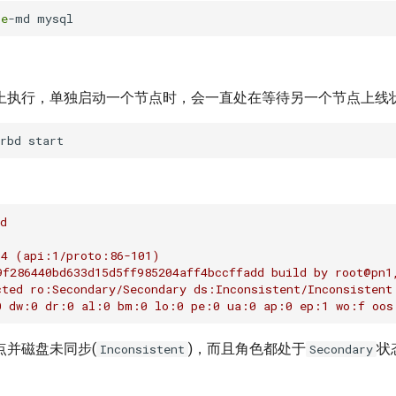
te
上执行，单独启动一个节点时，会一直处在等待另一个节点上线
d
.4
(api:1/proto:86-101)
9f286440bd633d15d5ff985204aff4bccffadd
build
by
root@pn1
cted
ro:Secondary/Secondary
ds:Inconsistent/Inconsistent
0
dw:0
dr:0
al:0
bm:0
lo:0
pe:0
ua:0
ap:0
ep:1
wo:f
oos
点并磁盘未同步(
)，而且角色都处于
状
Inconsistent
Secondary