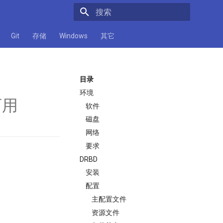
正在初始化搜索引擎
Git
存储
Windows
其它
目录
环境
可用
软件
磁盘
网络
要求
DRBD
安装
配置
主配置文件
资源文件