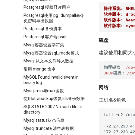
Postgresql 授权只读用户
操作系统: RHEL
软件版本: drbd
Postgresql使用 pg_dumpall命令
软件版本: heart
免密码导出数据
软件版本: mysql
Postgresql 备份脚本
Postgresql 客户端 psql
磁盘
Mysql容器设置字符集
建议使用相同大
Mysql容器设置sql_mode模式
Mysql 从文本文件导入数据
物理磁盘: 
/de
常用 mongo 命令
DRBD
磁盘: 
/de
MySQL Found invalid event in
binary log
网络
Mysql min与max函数
使用xtrabackup恢复rds备份数据
主机名&角色
SQLSTATE 2002 No such file or
directory
tail -n2 /etc
Mysql status状态信息
172.27.233.41
Mysql truncate 清空表数据
172.27.233.42