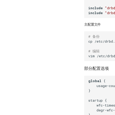
include
"drb
include
"drb
主配置文件
# 备份
cp /etc/drbd.
# 编辑
部分配置选项
global
 {

    usage-cou
}

startup {

    wfc-time
    degr-wfc
}
