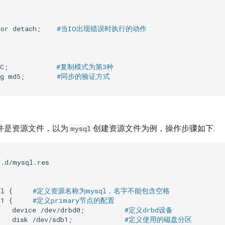
ror detach;    
#当IO出现错误时执行的动作
C;            
#复制模式为第3种
lg md5;        
#同步的验证方式
件是资源文件，以为
创建资源文件为例，操作步骤如下:
mysql
.d/mysql.res

ql {     
#定义资源名称为mysql，名字不能包含空格
n1 {     
#定义primary节点的配置
   device /dev/drbd0;          
#定义drbd设备
   disk /dev/sdb1;             
#定义使用的磁盘分区