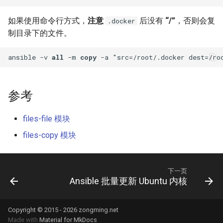
XenServer 6.5
Mysql count()函数
Ubuntu 获取笔记本硬件温度
使用 supervisor 支持容器
如何使用 Docker-Compose
python 列表生成式
Haproxy 配置SSL证书
如果使用命令行方式，
注意
后没有
“/”
，否则会复
.docker
crontab
XenServer 使用命令行更新补
编排 Gogs 应用？
Mysql sleep()函数
Ubuntu 使用iftop查看网络流
制目录下的文件。
丁
python 元组
量
SSL证书
DockerFile COPY绝对路径报
如何使用 Docker-Compose
Postgresql 导出与导入示例
ansible 
-
v 
all
-
m 
copy
-
错
XenServer 设置虚拟机CPU权
部署 PHP 项目？
python 列表常用方法
使用iotop找到占用磁盘io的进
Haproxy 日志
重
redis 常用命令
程
Docker 数据卷
使用 Docker-Compose 部署
python 列表基本操作
Squid 正向代理
参考
XenServer 重置root账户密码
Harbor 仓库
Mysql innodb replication
Ubuntu 关闭 Swap
Docker cp 命令
python 序列和列表
Squid 隐藏头部信息
files-file 模块
Xen 半虚拟化(PV)和完全虚拟
Docker 编排工具 Compose
Mysql 设置sql_mode
Ubuntu 设置 swappiness
如何使用docker-php-ext-
化(HVM)
files-copy 模块
python获取公网IP地址
Squid refresh_pattern 指令
install安装扩展模块？
Docker Swarm
Oracle the password has
Ubuntu 系统 chpasswd 命令
XenServer 销毁指定的 VDI
expired
python以脚本方式运行
Squid Forwarding loop
如何为Alpine容器安装Perl套
下一页
Ubuntu 替换 cosmos 壁纸
detected
Ansible 批量更新 Ubuntu 内核
件？
XenServer 隐藏的虚拟机
Mysql 使用defaults-file免密
Memcached 服务启动脚本
登录
Ubuntu 配置 SNMP服务
LVS UDP服务测试
没有LVM逻辑卷如何扩展
XenServer 主机池变更Master
CentOS 配置多IP脚本
Copyright © 2015 - 2026 zongming.net
Docker存储空间？
Redis 配置
Made with
Material for MkDocs
Ubuntu 单人模式修改root密码
LVS + Keepalived 生产环境参