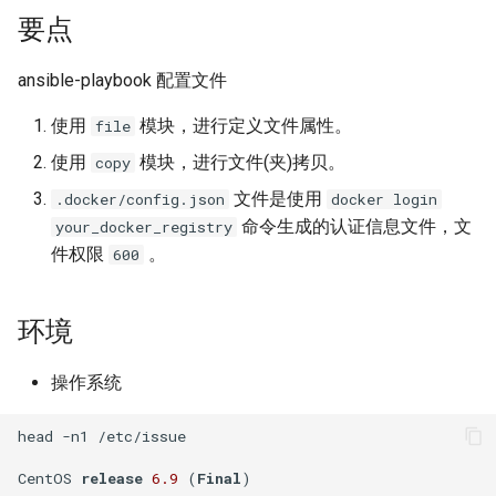
题？
iSCSI
docker-compose 错误提示 无
Nginx 反向代理 Tomcat 错误
SwitchyOmega插件
如何设置 Cisco 交换机时间?
Zabbix web scenarios
Jenkins升级CVE-2017-
使用 Dify 开发AI应用
要点
法支持的版本
Ingress 配置 SSL证书
示例
如何使用 Sysbench 对 Mysql
1000353
Flask框架中使用Redis(三)
XenServer删除只有一台主机
Git clone 指定的分支
MooseFS 2.x 常用命令
进行压力测试？
Jenkins 配置 Nodejs 持续集
Windows Server 2012R2
的主机池
Ubuntu 安装 flash浏览器插件
ping Time to live exceeded
Zabbix latest data 排错好帮手
创建 AnythingLLM 个人知识
ansible-playbook 配置文件
成
MPIO
如何找到 Docker 中使用磁盘
Kubernetes 集群-更新证书
Nginx 配置 WebSocket
阿里云盾发现WebShell处理
库
Flask框架中使用Redis(二)
Git 更改远程地址协议
MooseFS 2.x 关闭及启动顺序
最多的容器？
Mysql initialization 重新初始
过程
XenServer 虚拟机安装 guest-
Ubuntu 16.04 终端使用多标签
TCP time wait bucket table
Zabbix 监控 Mysql慢查询日
使用
模块，进行定义文件属性。
file
化系统库
Jenkins 配置 Gogs webhook
Windows print 相关命令
Kubernetes 集群-维护节点
tools
使用
页
overflow
志
使用 DeepSeek-R1 模型写代
Flask框架中使用Redis(一)
Git reset 版本回退
MooseFS 2.x 错误信息
使用
模块，进行文件(夹)拷贝。
copy
插件
如何更改 Docker 网桥默认的
HTTP_X_FORWARDED_FOR
MySQL安全漏洞 CCVE-2016-
码
网段地址？
获取客户端IP地址
Mysql 存储过程
Windows Server 2012R2 显示
6662
Kubernetes 集群-添加节点
Windows Server 2012R2 配置
Ubuntu 安装 virtualbox 5.1
使用RIP协议实现桌面到容器
Zabbix 监控 Redis 与
使用 Python 计算中位数
Git 钩子
MooseFS 2.x 分布式文件系统
文件是使用
.docker/config.json
docker login
使用 jenkins 与 docker 完成
网络图标
Hyper-V
网络通信
Memcache
本地部署 DeepSeek-R1 模型
部署手册
命令生成的认证信息文件，文
your_docker_registry
java 项目持续集成
如何删除 无效的(none)
阿里云SLB HTTP to HTTPS
Postgresql 授权只读用户
没有VPC的阿里金融云安全
Kubernetes 集群-删除节点
Ubuntu 音频编辑软件 audacity
Mkdocs 谷歌字体加载失败
php_codesniffer
件权限
。
600
Docker镜像？
Windows 查看文件的隐藏属
吗？
XenServer PV模式导致程序
NAT网关支持pptp穿透
Zabbix 主机克隆
MegaSAS RAID卡管理程序
Jenkins 持续集成工具
性
coredump
Nginx limit_rate 限速模块
Postgresql使用 pg_dumpall
Kubernetes 集群-数据备份
Ubuntu 16.04 LTS
如何判断 Python 变量的类
Git merge 合并分支
MegaCLI
环境
如何使用 Gunicorn 管理
命令免密码导出数据
x-xss x-frame-options strict-
Cisco 交换机网络设计方案示
Zabbix 正则表达式
型？
Django 应用？
Maven 入门
Windows arp 命令
transport-security 保护
XenServer 虚拟机无法识别全
Nginx 自定义日志
例
Kubernetes 实战-暴露应用
Ubuntu 安装 xmind
Git 版本升级
固态磁盘检测工具
部CPU
Postgresql 备份脚本
操作系统
Zabbix 监控交换机带宽
如何使用 Sorted 对字典排
如何自定义 Django 镜像？
部署 Maven
Windows Thin PC
动态CDN保护网站与网站加速
Nginx echo 模块
Cisco 3560X 升级 License
Kubernetes 实战-资源限制
序？
Ubuntu 密码管理软件
Git 配置代理
CentOS Ignoring disk sda
head 
-
n1 
/
etc
/
issue

XenServer 虚拟机无法安装系
Postgresql 客户端 psql
keepassx
Zabbix 配置macro变量
如何添加 php-imap扩展模
统
Harbor 仓库自动复制镜像
Windows slmgr.vbs 命令
Chrome 浏览器 Cookies 插件
Nginx if与set指令
Cisco Command rejected not
Kubernetes 实战-网络策略
如何使用 Python 完成 HTML
使用git完成程序上线流程
Sysbench IO基准测试
CentOS 
release
6.9
 (
Final
块？
Mysql容器设置字符集
allowed on this interface
转 PDF任务？
Remmina 共享文件夹
Zabbix 监控 Haproxy