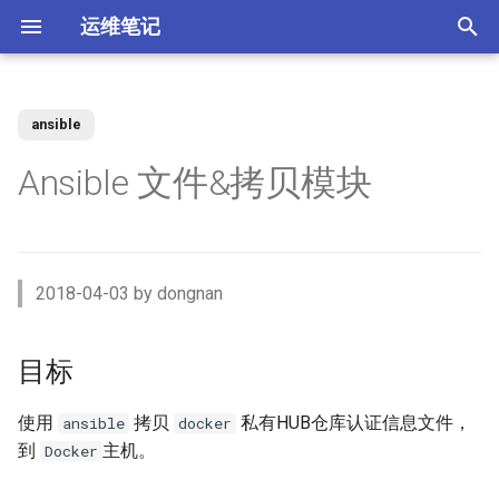
运维笔记
正
在
ansible
你好 MacOS
为 Claude Code 添加 skills
Docker 使用 Socks5 代理2
目标
Kubernetes 测试阿里云CSI插
Vue 配置开发与生产环境
XenServer 7 配置HA高可用
Nginx 缓存服务器(番外)动态
MySQL 视图 ERROR 1227错
如何调整 VirtualBox 虚拟机磁
ACL规则 inbound 与 outbound
强制 Maven 重新检查本地缓
体验 Zabbix 6.0 LTS
如何升级二进制版本的
SSD磁盘
Windows Server Backup 释放
当IT从业者遇到诈骗信息
初
Ansible 文件&拷贝模块
件
upstream
误
盘空间？
使用场景
存
Gogs？
存储空间
始
常用软件安装与配
使用 nrm 管理 npm 源
使用 Docker 部署 ActiveMQ
要点
Vue 生产环境跨域 Nginx 配置
XenServer 7 配置MPIO多路
如何使用 Docker-Compose
MooseFS 2.x Chunk维护模式
Memcached UDP反射攻击漏
Kubernetes Ingress IP白名单
径
Nginx 缓存服务器(番外)定制
如何找到 Redis 中的较大的
Ubuntu 思维导图软件
使用阿里云IPSEC-VPN 建立
使用JenkinsFile构建golang项
部署 Zabbix 监控系统？
如何撤销 Git 暂存文件？
Windows Server Backup 备份
洞
化
Docker镜像
Key？
Site-to-Site隧道网络
目
功能
Homebrew 包管理器
Claude 好搭档 cc-switch
使用 Docker 部署
环境
Vue 与 Gin 开发环境跨域问题
MooseFS 2.x 千万小文件示例
搜
PostgreSQL
Kubernetes 无法删除命名空
XenServer 虚拟机设置单人模
Linux系统通过PID查看进程信
更改 Zabbix Docker容器时区
如何者修正 git commit 提交？
为什么要设置域名 CAA记录？
2018-04-03 by dongnan
间
式
Nginx 缓存服务器(下)
体验 TDengine 时序数据库
息
OpenVPN CRL has expired
Jenkins 传统构建 与 Pipeline
Windows Server 2012R2 网卡
Ubuntu Server 安装 NVIDIA 驱
拷贝目录
Ubuntu 22.04 配置Vue开发环
MooseFS 2.x 简单性能测试
索
构建的区别
聚合
动
Docker 如何使用 Socks5 代
境
使用 Docker部署zabbix监控
如何解决 git merger 冲突？
如何隐藏 Tomcat 容器版本信
引
目标
理？
Kubernetes 自定义 ingress规
vhdx 转换成 vhd
Nginx 缓存服务器(上)
如何将 Redis 迁移到阿里云数
Ubuntu 刻录软件 k3b
如何处理 Cisco 交换机 err-
系统
息？
执行 playbook
MooseFS 2.x 破坏性测试
则
据库Redis版?
disabled 故障？
Jenkins 使用 Docker-in-
Windows Server 2012R2 存储
擎
OpenRouter LLM聚合平台
Ubuntu 22.04 安装及配置
如何修改 Git 的用户名和邮
Docker (DinD) 模式
池
如何减少 golang 项目 docker
GoLang
XenServer 配置NTP服务
Nginx client intended to send
Ubuntu系统sublime使用中文
使用 Docker部署 Zabbix
箱？
Tomcat安全漏洞CVE-2017-
使用
拷贝
私有HUB仓库认证信息文件，
参考
MooseFS 2.x 在线扩容
ansible
docker
镜像的大小
Kubernetes 节点标签和定向
too large body
MySql Generated Column 引
如何查看 Cicso 交换机日志？
Proxy
5664
使用 uv工具管理 MCP项目
到
主机。
Docker
调度
发 ERROR 3105 (HY000) 错误
如何解决 Jenkins 磁盘不足问
Windows Server 2012R2
使用pyenv 管理Python环境
XenServer 配置DNS服务
Chrome 浏览器安装
Git 强制 push 远程分支
MooseFS 2.x 垃圾回收时间