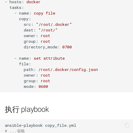
-
hosts:
docker
如何创建 Memcached 容器？
IDC应用虚拟化技术计划
Windows Server 2003 配置用
环境
Zabbix 设置Agent脚本超时时
tasks:
Markdown富文本编辑器
Mysql status状态信息
户单会话
使用CDN为网站加速
Cisco 交换机常用命令
Nginx 设置404页面
Ubuntu 安装 pip3
间
-
name:
copy
file
如何创建持久化 Redis 容器？
django-mdeditor
XenServer 安装 OpenSuse
测试 Kubernetes 问题随笔
copy:
src:
"/root/.docker"
13.2
Mysql truncate 清空表数据
Windows diskpart 命令
HP_DL_160 内存条安装顺序
Cisco 局域网络设计示例
Nginx 配置防盗链功能
Ubuntu 14.04 使用移动4G网络
Zabbix 监控磁盘IO
dest:
"/root/"
如何解决Docker环境时区问
如何在 Django admin 后台上
如何迁移 Redmine 到
owner:
root
题？
传图片文件？
XenServer tapdisk
Mysql explain 分析慢查询
Windows 动态卷
Postfix Open Relay
Docker？
tcpdump 抓包工具
Nginx 添加模块
Ubuntu 14.04 固态磁盘配置
zabbix_get 采集数据空值
group:
root
experienced an error
directory_mode:
0700
Trim
如何解决 Docker容器中文乱
如何获得 Python 的关键字？
have equal MySQL server
Intel XEON L/E/X/W 系列区
如何使用 Docker-Compose
Nginx 反向代理与负载均衡
Zabbix Appliance
-
name:
set
attribute
码？
XenServer 6.5 更新补丁
UUIDs
别
部署 Django 项目？
Remmina 连接VNC远程桌面
file:
Python 简单爬虫示例
Nginx 配置 SSL
Zabbix Agent
path:
/root/.docker/config.json
owner:
root
如何自定义带有Windows字体
Windows Server 2008R2 配置
使用 Shell 批量更改 Mysql表
测试 iDRAC6(7) 远程控制卡
如何使用 Docker-Compose
如何退出 telnet 会话？
group:
root
的Docker镜像？
Hyper-V
同步与异步
名
部署 FTP 服务？
Nginx location指令
mode:
0600
Ubuntu 14.04 安装字体
Docker build镜像 cache的副
NFS存储超时导致XenServer
TCP 状态统计脚本
使用 phpMyAdmin 查询
如何使用 Docker-Compose
Nginx rewrite指令
作用
重启
Mysql
编排 Nodejs 项目？
Ubuntu 使用VMware Player
执行 playbook
awk 示例
Nginx gzip 压缩
如何将 Docker 容器日志记录
Intel I/O虚拟分配技术(VT-d)
Mysql read_only 只读数据库
如何使用 Rancher 打造一个私
Ubuntu 14.04 使用搜狗输入法
到 rsyslog？
有的 CaaS 平台？
awk 调用外部变量
Haproxy HA(Keepalived)
# ...省略