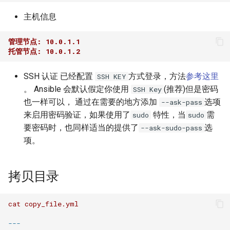
XenServer 7.0
Harbor Send email failed:501
Windows 添加静态路由
Docker漏洞获取宿主机 root权
Nginx 与 X-Forwarded-For
Kubernetes 实战-SVC服务
Git 分布式版本控制系统
Rsync 删除海量文件测试
主机信息
如何设置 Tomcat容器JVM内
限
Mysql容器设置sql_mode模
使用 wireshark 对比 https 与
如何将 Django数据库 从
Ubuntu Grub2没有Windows引
Haproxy 状态统计脚本
存？
XenServer 设置虚拟机网络带
式
http 协议
用Harbor实现容器镜像仓库的
Windows 2003 配置ASP环境
Sqlite3 迁移到 Mysql？
Nginx 配置泛域名
导菜单
Kubernetes 实战-机密数据
git-shell 禁止git用户登陆系统
简单RAID磁盘阵列测试
管理节点: 10.0.1.1
宽
管理和运维
Docker 远程执行命令漏洞
Haproxy 配置统计 Socket
托管节点: 10.0.1.2
如何自定义 Nodejs 镜像？
Mysql 从文本文件导入数据
Cisco 交换机不能配置trunk模
Windows systeminfo 命令
如何在循环中遍历 Python对
NFS故障对Nginx服务器的影
Ubuntu 查看内存硬件信息
Kubernetes 实战-数据卷
Linux 系统下的磁盘工具
XenServer 设置虚拟机开机启
式
XSS跨站攻击示例
象的属性？
响
Haproxy 使用Socat获得统计
hdparm
SSH 认证 已经配置
方式登录，方法
参考这里
SSH KEY
如何创建 Nodejs 容器？
动
常用 mongo 命令
使用 Recuva 恢复误删除文件
Ubuntu 下载工具 uget
数据
Kubernetes 实战-PV与PVC
。 Ansible 会默认假定你使用
(推荐)但是密码
SSH Key
iperf 测试网络带宽
ImageMagick 注入漏洞 CVE-
如何在 Markdown 中使用
Nginx 拒绝IP访问
AS SSD Benchmark
也一样可以， 通过在需要的地方添加
选项
--ask-pass
Docker image 命令
XenServer 图形方式安装Linux
2016-3714
HTML 代码?
MySQL Found invalid event in
Windows 配置 SNMP
Ubuntu 提示boot分区空间不
Mysql 主从状态监控脚本
Kubernetes 之搭建NFS服务
来启用密码验证，如果使用了
特性，当
需
sudo
sudo
binary log
VRRP协议与防火墙
Nginx 列出目录中文件
足
器
PCIe SSD磁盘
要密码时，也同样适当的提供了
选
--ask-sudo-pass
Docker 镜像体积问题
Windows Hyper-V 虚拟机未
Markdown 基本语法
如何在 Django 中对上传的图
Windows NAT路由和远程访问
Zabbix 监控Mysql主从状态
项。
知设备VMBUS
片重命名？
Mysql min与max函数
Packets Per Second (PPS)
Nginx HA(Keepalived)
Ubuntu 移除cnnic证书
Kubernetes 好伙伴 Rancher
Linux 配置iSCSI服务器
如何自定义 phpmyadmin 镜
如何估算网站RPS峰值？
Windows 设置帐户锁定策略
2.x
Zabbix Too Many Processes
像？
XenServer 无存储迁移
如何为 Django 应用创建缩略
使用xtrabackup恢复rds备份
二进制千比特每秒 - Kibps
禁止暴力破解
Nginx alias指令
Ubuntu 光盘制作成ISO文件
拷贝目录
图？
数据
使用iDrac7更新Dell服务器
通过 Ingress 访问K8S内部应
Zabbix 配置邮件报警
如何设置 supervisor 管理的
CloudStack 方向比努力更重
BIOS
iptables
Windows Server 关闭的数据
用
Nginx 持续连接超时时间
连接远程桌面无法复制粘贴
cat
copy_file.yml
子程序只运行一次？
要
如何为 Markdown 中的图片设
SQLSTATE 2002 No such file
执行保护(DEP)
使用 CentOS 部署 zabbix监控
置 CSS样式？
or directory
阿里云故障服务不敢恭维
---
防火墙导致 SNMP 故障示例
使用 Kubeadm 快速部署K8S
Nginx Http基本身份认证
使用SSH隧道访问Gmail