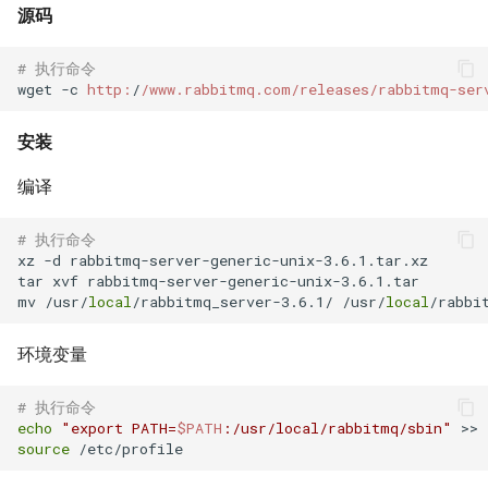
源码
XenServer 创建 Windows 实
net.core.somaxconn
while 循环中ssh命令自动退
考
Alpine容器更改正确时区
例
出
Ubuntu 系统 dpkg 命令
# 执行命令
Mysql 5.6 配置示例
LVS HA(Keepalived)
wget -c 
http:
/
/www.rabbitmq.com/releases
/rabbitmq-ser
Docker stats命令
XenServer 建立本地ISO SR库
echo 字背景颜色和文字颜色
Ubuntu 使用电信3G网络
Mysqlnd
LVS RealServer绑定VIP脚本
安装
如何创建 Mongodb 容器？
XenServer Tools
Shell 生成随机字符串
Ubuntu 用命令修改图片
Mysql skip-name-resolve
LVS 中的 arp_ignore 和
编译
CentOS 7 部署 Docker引擎
XenServer 主机资源池
mode
Shell 正则表达式
arp_annonuce 参数
Ubuntu 使用minicom连接交换
机
# 执行命令
Docker rm 命令
XenServer 存储
使用 Pacemaker + Corosync
xz -d rabbitmq-server-generic-unix-3.6.1.tar.xz

调试 Shell 脚本
LVS - Linux虚拟服务器
tar xvf rabbitmq-server-generic-unix-3.6.1.tar

+ DRBD 完成 SuSe Mysql HA
mv /usr/
local
/rabbitmq_server-3.6.1/ /usr/
local
Docker 查找容器的宿主机进
使用 XenCenter 绑定网卡
方案
Shell 判断一个文件是否为空
Haproxy URL Hash
程ID
环境变量
试用 XenServer 6.2
Oracle 多数据库实例管理文档
Haproxy 安装与配置
php容器无法加载ssh2模块
# 执行命令
XenMotion 和 Storage
Mysql 数据导出与导入
echo
"export PATH=
$PATH
:/usr/local/rabbitmq/sbin"
Docker容器 restart策略
XenMotion
source
Oracle 常用Sql语句