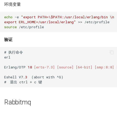
如何创建 Memcached 容器？
IDC应用虚拟化技术计划
Windows Server 2003 配置用
环境
Zabbix 设置Agent脚本超时时
环境变量
Markdown富文本编辑器
Mysql status状态信息
户单会话
使用CDN为网站加速
Cisco 交换机常用命令
Nginx 设置404页面
Ubuntu 安装 pip3
间
如何创建持久化 Redis 容器？
django-mdeditor
XenServer 安装 OpenSuse
测试 Kubernetes 问题随笔
echo
 -e 
"export PATH=\$PATH:/usr/local/erlang/bin \n

13.2
export ERL_HOME=/usr/local/erlang"
Mysql truncate 清空表数据
Windows diskpart 命令
HP_DL_160 内存条安装顺序
Cisco 局域网络设计示例
Nginx 配置防盗链功能
Ubuntu 14.04 使用移动4G网络
Zabbix 监控磁盘IO
source
如何解决Docker环境时区问
如何在 Django admin 后台上
如何迁移 Redmine 到
题？
传图片文件？
XenServer tapdisk
Mysql explain 分析慢查询
Windows 动态卷
Postfix Open Relay
Docker？
tcpdump 抓包工具
Nginx 添加模块
Ubuntu 14.04 固态磁盘配置
zabbix_get 采集数据空值
验证
experienced an error
Trim
如何解决 Docker容器中文乱
如何获得 Python 的关键字？
have equal MySQL server
Intel XEON L/E/X/W 系列区
如何使用 Docker-Compose
Nginx 反向代理与负载均衡
Zabbix Appliance
# 执行命令

码？
XenServer 6.5 更新补丁
UUIDs
别
部署 Django 项目？
Remmina 连接VNC远程桌面
erl

Python 简单爬虫示例
Nginx 配置 SSL
Zabbix Agent
如何自定义带有Windows字体
Windows Server 2008R2 配置
使用 Shell 批量更改 Mysql表
测试 iDRAC6(7) 远程控制卡
如何使用 Docker-Compose
Erlang/OTP 
18
[erts-7.3]
[source]
[64-bit]
[smp:8:8]
如何退出 telnet 会话？
的Docker镜像？
Hyper-V
同步与异步
名
部署 FTP 服务？
Nginx location指令
Eshell V7.
3
  (abort with ^G) 

Ubuntu 14.04 安装字体
Docker build镜像 cache的副
NFS存储超时导致XenServer
TCP 状态统计脚本
使用 phpMyAdmin 查询
如何使用 Docker-Compose
Nginx rewrite指令
作用
重启
Mysql
编排 Nodejs 项目？
Ubuntu 使用VMware Player
awk 示例
Nginx gzip 压缩
Rabbitmq
如何将 Docker 容器日志记录
Intel I/O虚拟分配技术(VT-d)
Mysql read_only 只读数据库
如何使用 Rancher 打造一个私
Ubuntu 14.04 使用搜狗输入法
到 rsyslog？
有的 CaaS 平台？
awk 调用外部变量
Haproxy HA(Keepalived)