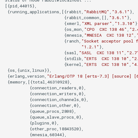
service failed
[{pid,44015},

Docker login 登陆远程仓库
 {running_applications,[{rabbit,
"RabbitMQ"
,
"3.6.1"
},

VMware ESXi 虚拟机分配超
                        {rabbit_common,[],
"3.6.1"
},

Docker tag 为镜像打标记
过2TB的虚拟磁盘
                        {xmerl,
"XML parser"
,
"1.3.10"
}
                        {os_mon,
"CPO  CXC 138 46"
,
"2.
                        {mnesia,
"MNESIA  CXC 138 12"
,
使用 Dockerfile 创建镜像
VMware ESXi 配置SNMP服务
                        {ranch,
"Socket acceptor pool 
"1.2.1"
},

                        {sasl,
"SASL  CXC 138 11"
,
"2.7
Docker 保存和加载镜像
百万PV项目与虚拟化方案
                        {stdlib,
"ERTS  CXC 138 10"
,
"2
                        {kernel,
"ERTS  CXC 138 10"
,
"4
Docker 操作系统级虚拟化技
VMware ESXi 设置虚拟机自
 {os,{unix,linux}},

术
启动
 {erlang_version,
"Erlang/OTP 18 [erts-7.3] [source] [
 {memory,[{total,46310928},

          {connection_readers,0},

Docker 容器技术
VMware ESXi 资源限制
          {connection_writers,0},

          {connection_channels,0},

          {connection_other,0},

Docker 容器技术大会
VMware vCenter 虚拟机克隆
          {queue_procs,2808},

功能
          {queue_slave_procs,0},

          {plugins,0},

VMware vSphere Hypervisor
          {other_proc,18843520},

          {mnesia,60344},
