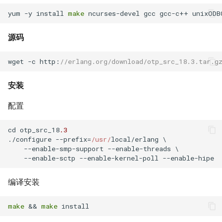
XenServer 7.0
Harbor Send email failed:501
Windows 添加静态路由
Docker漏洞获取宿主机 root权
Nginx 与 X-Forwarded-For
Kubernetes 实战-SVC服务
Git 分布式版本控制系统
Rsync 删除海量文件测试
yum -y install 
make
如何设置 Tomcat容器JVM内
限
Mysql容器设置sql_mode模
使用 wireshark 对比 https 与
如何将 Django数据库 从
Ubuntu Grub2没有Windows引
Haproxy 状态统计脚本
存？
XenServer 设置虚拟机网络带
式
http 协议
用Harbor实现容器镜像仓库的
Windows 2003 配置ASP环境
Sqlite3 迁移到 Mysql？
Nginx 配置泛域名
导菜单
Kubernetes 实战-机密数据
git-shell 禁止git用户登陆系统
简单RAID磁盘阵列测试
源码
宽
管理和运维
Docker 远程执行命令漏洞
Haproxy 配置统计 Socket
如何自定义 Nodejs 镜像？
Mysql 从文本文件导入数据
Cisco 交换机不能配置trunk模
Windows systeminfo 命令
如何在循环中遍历 Python对
NFS故障对Nginx服务器的影
Ubuntu 查看内存硬件信息
Kubernetes 实战-数据卷
Linux 系统下的磁盘工具
wget -c http:
//erlang.org/download/otp_src_18.3.tar.g
XenServer 设置虚拟机开机启
式
XSS跨站攻击示例
象的属性？
响
Haproxy 使用Socat获得统计
hdparm
如何创建 Nodejs 容器？
动
常用 mongo 命令
使用 Recuva 恢复误删除文件
Ubuntu 下载工具 uget
数据
Kubernetes 实战-PV与PVC
安装
iperf 测试网络带宽
ImageMagick 注入漏洞 CVE-
如何在 Markdown 中使用
Nginx 拒绝IP访问
AS SSD Benchmark
配置
Docker image 命令
XenServer 图形方式安装Linux
2016-3714
HTML 代码?
MySQL Found invalid event in
Windows 配置 SNMP
Ubuntu 提示boot分区空间不
Mysql 主从状态监控脚本
Kubernetes 之搭建NFS服务
binary log
VRRP协议与防火墙
Nginx 列出目录中文件
足
器
PCIe SSD磁盘
cd otp_src_18
.3
Docker 镜像体积问题
Windows Hyper-V 虚拟机未
Markdown 基本语法
如何在 Django 中对上传的图
Windows NAT路由和远程访问
Zabbix 监控Mysql主从状态
./configure --prefix=
/usr/
local/erlang \

知设备VMBUS
片重命名？
Mysql min与max函数
Packets Per Second (PPS)
Nginx HA(Keepalived)
Ubuntu 移除cnnic证书
Kubernetes 好伙伴 Rancher
Linux 配置iSCSI服务器
    --enable-smp-support --enable-threads \

如何自定义 phpmyadmin 镜
如何估算网站RPS峰值？
Windows 设置帐户锁定策略
2.x
Zabbix Too Many Processes
    --enable-sctp --enable-kernel-poll --enable-hipe  
像？
XenServer 无存储迁移
如何为 Django 应用创建缩略
使用xtrabackup恢复rds备份
二进制千比特每秒 - Kibps
禁止暴力破解
Nginx alias指令
Ubuntu 光盘制作成ISO文件
图？
数据
使用iDrac7更新Dell服务器
通过 Ingress 访问K8S内部应
Zabbix 配置邮件报警
编译安装
如何设置 supervisor 管理的
CloudStack 方向比努力更重
BIOS
iptables
Windows Server 关闭的数据
用
Nginx 持续连接超时时间
连接远程桌面无法复制粘贴
子程序只运行一次？
要
如何为 Markdown 中的图片设
SQLSTATE 2002 No such file
执行保护(DEP)
使用 CentOS 部署 zabbix监控
make
 && 
make
置 CSS样式？
or directory
阿里云故障服务不敢恭维
防火墙导致 SNMP 故障示例
使用 Kubeadm 快速部署K8S
Nginx Http基本身份认证
使用SSH隧道访问Gmail