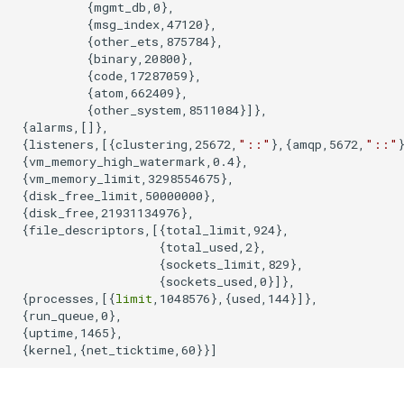
          {mgmt_db,0},

          {msg_index,47120},

          {other_ets,875784},

          {binary,20800},

          {code,17287059},

          {atom,662409},

          {other_system,8511084}]},

 {alarms,[]},

 {listeners,[{clustering,25672,
"::"
},{amqp,5672,
"::"
}
 {vm_memory_high_watermark,0.4},

 {vm_memory_limit,3298554675},

 {disk_free_limit,50000000},

 {disk_free,21931134976},

 {file_descriptors,[{total_limit,924},

                    {total_used,2},

                    {sockets_limit,829},

                    {sockets_used,0}]},

 {processes,[{
limit
,1048576},{used,144}]},

 {run_queue,0},

 {uptime,1465},
