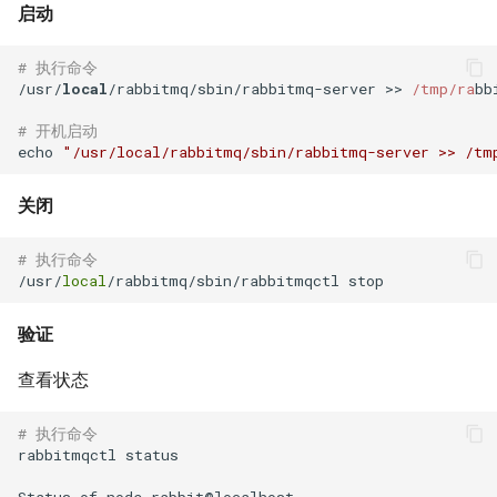
Docker inspect 命令
XenServer 更改桥接网络模式
启动
Oracle sqlplus
Docker with an unknown CA
Hyper-V 虚拟机导入导出
# 执行命令
/usr/
local
/rabbitmq/sbin/rabbitmq-server >> 
/tmp/ra
bb
certificate
DRBD 状态含义
Hyper-V 限制虚拟机CPU资源
# 开机启动
Docker logs 命令
DRBD 故障测试及脑裂处理
echo 
"/usr/local/rabbitmq/sbin/rabbitmq-server >> /tm
VMware vSphere 客户端报错
Docker 设置容器环境变量
使用 DRBD 与 Heartbeat 实现
关闭
VMware vSphere Web客户端
Mysql 高可用
Docker 容器端口映射
# 执行命令
/usr/
local
VMware vSphere 5.5 SIOC
Mysql Innodb 使用独立表空
使用 Supervisor 管理 Docker
间
容器多个进程
验证
VMware vSphere 5.5 发布
Mysql 基本sql语句
查看状态
Docker exec 命令
VMware vSphere ESXi 需要整
合虚拟机磁盘
Mysql show processlist
# 执行命令
Docker 推送镜像到仓库要几
rabbitmqctl status

步？
VMware Login to the query
Status of node rabbit@localhost ...
