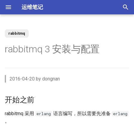
运维笔记
正
在
rabbitmq
你好 MacOS
为 Claude Code 添加 skills
Docker 使用 Socks5 代理2
开始之前
Kubernetes 测试阿里云CSI插
Vue 配置开发与生产环境
XenServer 7 配置HA高可用
Nginx 缓存服务器(番外)动态
MySQL 视图 ERROR 1227错
如何调整 VirtualBox 虚拟机磁
ACL规则 inbound 与 outbound
强制 Maven 重新检查本地缓
体验 Zabbix 6.0 LTS
如何升级二进制版本的
SSD磁盘
Windows Server Backup 释放
当IT从业者遇到诈骗信息
初
rabbitmq 3 安装与配置
件
upstream
误
盘空间？
使用场景
存
Gogs？
存储空间
始
常用软件安装与配
使用 nrm 管理 npm 源
使用 Docker 部署 ActiveMQ
环境
Vue 生产环境跨域 Nginx 配置
XenServer 7 配置MPIO多路
如何使用 Docker-Compose
MooseFS 2.x Chunk维护模式
Memcached UDP反射攻击漏
Kubernetes Ingress IP白名单
径
Nginx 缓存服务器(番外)定制
如何找到 Redis 中的较大的
Ubuntu 思维导图软件
使用阿里云IPSEC-VPN 建立
使用JenkinsFile构建golang项
部署 Zabbix 监控系统？
如何撤销 Git 暂存文件？
Windows Server Backup 备份
洞
化
Docker镜像
Key？
Site-to-Site隧道网络
目
功能
Homebrew 包管理器
Claude 好搭档 cc-switch
使用 Docker 部署
Erlang
Vue 与 Gin 开发环境跨域问题
MooseFS 2.x 千万小文件示例
搜
PostgreSQL
Kubernetes 无法删除命名空
XenServer 虚拟机设置单人模
Linux系统通过PID查看进程信
更改 Zabbix Docker容器时区
如何者修正 git commit 提交？
为什么要设置域名 CAA记录？
2016-04-20 by dongnan
间
式
Nginx 缓存服务器(下)
体验 TDengine 时序数据库
息
OpenVPN CRL has expired
Jenkins 传统构建 与 Pipeline
Windows Server 2012R2 网卡
Ubuntu Server 安装 NVIDIA 驱
Ubuntu 22.04 配置Vue开发环
MooseFS 2.x 简单性能测试
工具
索
构建的区别
聚合
动
Docker 如何使用 Socks5 代
境
使用 Docker部署zabbix监控
如何解决 git merger 冲突？
如何隐藏 Tomcat 容器版本信
引
开始之前
理？
Kubernetes 自定义 ingress规
vhdx 转换成 vhd
Nginx 缓存服务器(上)
如何将 Redis 迁移到阿里云数
Ubuntu 刻录软件 k3b
如何处理 Cisco 交换机 err-
系统
息？
MooseFS 2.x 破坏性测试
源码
则
据库Redis版?
disabled 故障？
Jenkins 使用 Docker-in-
Windows Server 2012R2 存储
擎
OpenRouter LLM聚合平台
Ubuntu 22.04 安装及配置
如何修改 Git 的用户名和邮
Docker (DinD) 模式
池
如何减少 golang 项目 docker
GoLang
XenServer 配置NTP服务
Nginx client intended to send
Ubuntu系统sublime使用中文
使用 Docker部署 Zabbix
箱？
Tomcat安全漏洞CVE-2017-
rabbitmq 采用
语言编写，所以需要先准备
MooseFS 2.x 在线扩容
安装
erlang
erlang
镜像的大小
Kubernetes 节点标签和定向
too large body
MySql Generated Column 引
如何查看 Cicso 交换机日志？
Proxy
5664
使用 uv工具管理 MCP项目
。
调度
发 ERROR 3105 (HY000) 错误
如何解决 Jenkins 磁盘不足问
Windows Server 2012R2
使用pyenv 管理Python环境
XenServer 配置DNS服务
Chrome 浏览器安装
Git 强制 push 远程分支
MooseFS 2.x 垃圾回收时间
验证