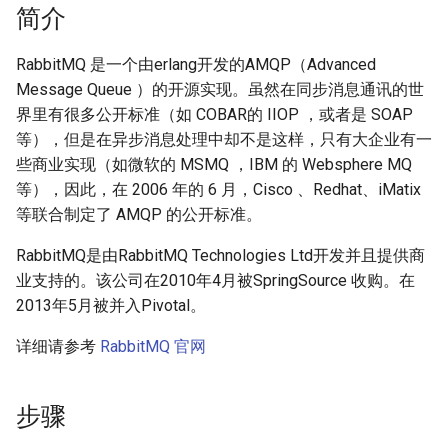
XenServer 6.5
Mysql count()函数
Ubuntu 获取笔记本硬件温度
简介
使用 supervisor 支持容器
如何使用 Docker-Compose
python 列表生成式
Haproxy 配置SSL证书
crontab
XenServer 使用命令行更新补
编排 Gogs 应用？
Mysql sleep()函数
Ubuntu 使用iftop查看网络流
RabbitMQ 是一个由erlang开发的AMQP（Advanced
丁
python 元组
量
SSL证书
Message Queue ）的开源实现。虽然在同步消息通讯的世
DockerFile COPY绝对路径报
如何使用 Docker-Compose
Postgresql 导出与导入示例
界里有很多公开标准（如 COBAR的 IIOP ，或者是 SOAP
错
XenServer 设置虚拟机CPU权
部署 PHP 项目？
python 列表常用方法
使用iotop找到占用磁盘io的进
Haproxy 日志
等），但是在异步消息处理中却不是这样，只有大企业有一
重
redis 常用命令
程
些商业实现（如微软的 MSMQ ，IBM 的 Websphere MQ
Docker 数据卷
使用 Docker-Compose 部署
python 列表基本操作
Squid 正向代理
等），因此，在 2006 年的 6 月，Cisco 、Redhat、iMatix
XenServer 重置root账户密码
Harbor 仓库
Mysql innodb replication
Ubuntu 关闭 Swap
等联合制定了 AMQP 的公开标准。
Docker cp 命令
python 序列和列表
Squid 隐藏头部信息
Xen 半虚拟化(PV)和完全虚拟
Docker 编排工具 Compose
Mysql 设置sql_mode
Ubuntu 设置 swappiness
RabbitMQ是由RabbitMQ Technologies Ltd开发并且提供商
如何使用docker-php-ext-
化(HVM)
python获取公网IP地址
Squid refresh_pattern 指令
业支持的。该公司在2010年4月被SpringSource 收购。在
install安装扩展模块？
Docker Swarm
Oracle the password has
Ubuntu 系统 chpasswd 命令
2013年5月被并入Pivotal。
XenServer 销毁指定的 VDI
expired
python以脚本方式运行
Squid Forwarding loop
如何为Alpine容器安装Perl套
详细请参考
RabbitMQ 官网
Ubuntu 替换 cosmos 壁纸
detected
件？
XenServer 隐藏的虚拟机
Mysql 使用defaults-file免密
Memcached 服务启动脚本
登录
Ubuntu 配置 SNMP服务
LVS UDP服务测试
步骤
没有LVM逻辑卷如何扩展
XenServer 主机池变更Master
CentOS 配置多IP脚本
Docker存储空间？
Redis 配置
Ubuntu 单人模式修改root密码
LVS + Keepalived 生产环境参