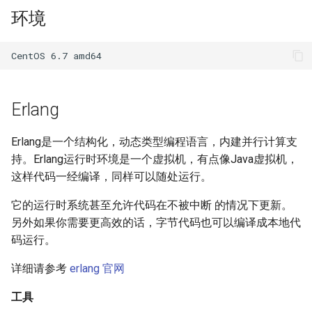
题？
iSCSI
docker-compose 错误提示 无
Nginx 反向代理 Tomcat 错误
SwitchyOmega插件
如何设置 Cisco 交换机时间?
Zabbix web scenarios
Jenkins升级CVE-2017-
使用 Dify 开发AI应用
环境
法支持的版本
Ingress 配置 SSL证书
示例
如何使用 Sysbench 对 Mysql
1000353
Flask框架中使用Redis(三)
XenServer删除只有一台主机
Git clone 指定的分支
Rabbitmq
MooseFS 2.x 常用命令
进行压力测试？
Jenkins 配置 Nodejs 持续集
Windows Server 2012R2
的主机池
Ubuntu 安装 flash浏览器插件
ping Time to live exceeded
Zabbix latest data 排错好帮手
创建 AnythingLLM 个人知识
成
MPIO
如何找到 Docker 中使用磁盘
Kubernetes 集群-更新证书
Nginx 配置 WebSocket
阿里云盾发现WebShell处理
库
Flask框架中使用Redis(二)
Git 更改远程地址协议
简介
MooseFS 2.x 关闭及启动顺序
最多的容器？
Mysql initialization 重新初始
过程
XenServer 虚拟机安装 guest-
Ubuntu 16.04 终端使用多标签
TCP time wait bucket table
Zabbix 监控 Mysql慢查询日
化系统库
Jenkins 配置 Gogs webhook
Windows print 相关命令
Kubernetes 集群-维护节点
tools
使用
页
overflow
志
使用 DeepSeek-R1 模型写代
Flask框架中使用Redis(一)
Git reset 版本回退
步骤
MooseFS 2.x 错误信息
插件
如何更改 Docker 网桥默认的
HTTP_X_FORWARDED_FOR
MySQL安全漏洞 CCVE-2016-
码
Erlang
网段地址？
获取客户端IP地址
Mysql 存储过程
Windows Server 2012R2 显示
6662
Kubernetes 集群-添加节点
Windows Server 2012R2 配置
Ubuntu 安装 virtualbox 5.1
使用RIP协议实现桌面到容器
Zabbix 监控 Redis 与
使用 Python 计算中位数
Git 钩子
MooseFS 2.x 分布式文件系统
源码
使用 jenkins 与 docker 完成
网络图标
Hyper-V
网络通信
Memcache
本地部署 DeepSeek-R1 模型
部署手册
Erlang是一个结构化，动态类型编程语言，内建并行计算支
java 项目持续集成
如何删除 无效的(none)
阿里云SLB HTTP to HTTPS
Postgresql 授权只读用户
没有VPC的阿里金融云安全
Kubernetes 集群-删除节点
Ubuntu 音频编辑软件 audacity
Mkdocs 谷歌字体加载失败
php_codesniffer
安装
持。Erlang运行时环境是一个虚拟机，有点像Java虚拟机，
Docker镜像？
Windows 查看文件的隐藏属
吗？
XenServer PV模式导致程序
NAT网关支持pptp穿透
Zabbix 主机克隆
MegaSAS RAID卡管理程序
这样代码一经编译，同样可以随处运行。
Jenkins 持续集成工具
性
coredump
Nginx limit_rate 限速模块
Postgresql使用 pg_dumpall
Kubernetes 集群-数据备份
Ubuntu 16.04 LTS
如何判断 Python 变量的类
Git merge 合并分支
MegaCLI
启动
它的运行时系统甚至允许代码在不被中断 的情况下更新。
如何使用 Gunicorn 管理
命令免密码导出数据
x-xss x-frame-options strict-
Cisco 交换机网络设计方案示
Zabbix 正则表达式
型？
另外如果你需要更高效的话，字节代码也可以编译成本地代
Django 应用？
Maven 入门
Windows arp 命令
transport-security 保护
XenServer 虚拟机无法识别全
Nginx 自定义日志
例
Kubernetes 实战-暴露应用
Ubuntu 安装 xmind
Git 版本升级
固态磁盘检测工具
关闭
码运行。
部CPU
Postgresql 备份脚本
Zabbix 监控交换机带宽
如何使用 Sorted 对字典排
如何自定义 Django 镜像？
部署 Maven
Windows Thin PC
动态CDN保护网站与网站加速
Nginx echo 模块
Cisco 3560X 升级 License
Kubernetes 实战-资源限制
序？
Ubuntu 密码管理软件
Git 配置代理
CentOS Ignoring disk sda
验证
详细请参考
erlang 官网
XenServer 虚拟机无法安装系
Postgresql 客户端 psql
keepassx
Zabbix 配置macro变量
如何添加 php-imap扩展模
统
Harbor 仓库自动复制镜像
Windows slmgr.vbs 命令
Chrome 浏览器 Cookies 插件
Nginx if与set指令
Cisco Command rejected not
Kubernetes 实战-网络策略
如何使用 Python 完成 HTML
使用git完成程序上线流程
Sysbench IO基准测试
参考
工具
块？
Mysql容器设置字符集
allowed on this interface
转 PDF任务？
Remmina 共享文件夹
Zabbix 监控 Haproxy