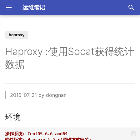
运维笔记
正
在
haproxy
你好 MacOS
为 Claude Code 添加 skills
Docker 使用 Socks5 代理2
zst 压缩工具
Kubernetes 测试阿里云CSI
Vue 配置开发与生产环境
XenServer 7 配置HA高可用
Nginx 缓存服务器(番外)动态
MySQL 视图 ERROR 1227错
如何调整 VirtualBox 虚拟机
ACL规则 inbound 与
强制 Maven 重新检查本地缓
环境
如何升级二进制版本的
SSD磁盘
Windows Server Backup 释
当IT从业者遇到诈骗信息
初
Haproxy :使用Socat获得统计
插件
upstream
误
磁盘空间？
outbound 使用场景
存
Gogs？
放存储空间
始
常用软件安装与配
使用 nrm 管理 npm 源
使用 Docker 部署 ActiveMQ
配置 rsyslog 为 iptables 日
Vue 生产环境跨域 Nginx 配
XenServer 7 配置MPIO多路
目标
MooseFS 2.x Chunk维护模
Memcached UDP反射攻击
数据
志单独写入日志文件
Kubernetes Ingress IP白名单
置
径
Nginx 缓存服务器(番外)定制
如何找到 Redis 中的较大的
Ubuntu 思维导图软件
使用阿里云IPSEC-VPN 建立
使用JenkinsFile构建golang
如何撤销 Git 暂存文件？
式
Windows Server Backup 备
漏洞
化
Docker镜像
Key？
Site-to-Site隧道网络
项目
份功能
Homebrew 包管理器
Claude 好搭档 cc-switch
使用 Docker 部署
举个栗子
搜
PostgreSQL
Tar命令 如何将软连接对应的
Kubernetes 无法删除命名空
Vue 与 Gin 开发环境跨域问
XenServer 虚拟机设置单人模
Linux系统通过PID查看进程信
如何者修正 git commit 提
MooseFS 2.x 千万小文件示
为什么要设置域名 CAA记
文件打包？
间
题
式
Nginx 缓存服务器(下)
体验 TDengine 时序数据库
息
OpenVPN CRL has expired
Jenkins 传统构建 与
交？
例
Windows Server 2012R2 网
录？
Ubuntu Server 安装 NVIDIA
参考
索
2015-07-21 by dongnan
Pipeline构建的区别
卡聚合
驱动
Docker 如何使用 Socks5 代
引
理？
Ansible 定义变量与条件判断
Kubernetes 自定义 ingress
Ubuntu 22.04 配置Vue开发
vhdx 转换成 vhd
Nginx 缓存服务器(上)
如何将 Redis 迁移到阿里云
Ubuntu 刻录软件 k3b
如何处理 Cisco 交换机 err-
如何解决 git merger 冲突？
MooseFS 2.x 简单性能测试
如何隐藏 Tomcat 容器版本
规则
环境
数据库Redis版?
disabled 故障？
Jenkins 使用 Docker-in-
Windows Server 2012R2 存
信息？
擎
OpenRouter LLM聚合平台
环境
Docker (DinD) 模式
储池
如何减少 golang 项目
如何设置 ftp 被动模式的
XenServer 配置NTP服务
Nginx client intended to
Ubuntu系统sublime使用中文
如何修改 Git 的用户名和邮
MooseFS 2.x 破坏性测试
docker 镜像的大小
iptables 防火墙规则？
Kubernetes 节点标签和定向
Ubuntu 22.04 安装及配置
send too large body
MySql Generated Column
如何查看 Cicso 交换机日
箱？
Tomcat安全漏洞CVE-2017-
使用 uv工具管理 MCP项目
调度
GoLang
引发 ERROR 3105 (HY000)
志？
如何解决 Jenkins 磁盘不足
Windows Server 2012R2
5664
XenServer 配置DNS服务
Chrome 浏览器安装
MooseFS 2.x 在线扩容
操作系统: CentOS 6.6 amd64
软件版本: Haproxy 1.5.x(源码方式安装)