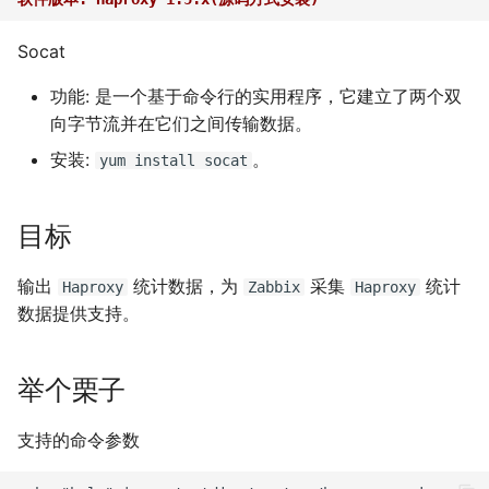
错误
问题？
iSCSI
docker-compose 错误提示
Ansible 使用循环完成重复性
Nginx 反向代理 Tomcat 错
SwitchyOmega插件
Git 强制 push 远程分支
使用 Dify 开发AI应用
无法支持的版本
任务
Ingress 配置 SSL证书
使用pyenv 管理Python环境
误示例
如何设置 Cisco 交换机时间?
Jenkins升级CVE-2017-
XenServer删除只有一台主机
MooseFS 2.x 垃圾回收时间
Socat
如何使用 Sysbench 对
Jenkins 配置 Nodejs 持续集
Windows Server 2012R2
1000353
的主机池
Ubuntu 安装 flash浏览器插
Git clone 指定的分支
创建 AnythingLLM 个人知识
Mysql进行压力测试？
成
MPIO
如何找到 Docker 中使用磁盘
Ansible synchronize 模块
Kubernetes 集群-更新证书
Flask框架中使用Redis(三)
Nginx 配置 WebSocket
件
ping Time to live exceeded
库
MooseFS 2.x 常用命令
功能: 是一个基于命令行的实用程序，它建立了两个双
最多的容器？
阿里云盾发现WebShell处理
XenServer 虚拟机安装
Git 更改远程地址协议
向字节流并在它们之间传输数据。
Mysql initialization 重新初始
Jenkins 配置 Gogs
Windows print 相关命令
过程
Ansible template 模块
Kubernetes 集群-维护节点
Flask框架中使用Redis(二)
guest-tools
使用
Ubuntu 16.04 终端使用多标
TCP time wait bucket table
使用 DeepSeek-R1 模型写代
MooseFS 2.x 关闭及启动顺
安装:
。
yum install socat
化系统库
webhook插件
如何更改 Docker 网桥默认的
HTTP_X_FORWARDED_FOR
签页
overflow
码
Git reset 版本回退
序
网段地址？
获取客户端IP地址
Windows Server 2012R2 显
MySQL安全漏洞 CCVE-
Ansible 文件&拷贝模块
Kubernetes 集群-添加节点
Flask框架中使用Redis(一)
Windows Server 2012R2 配
Mysql 存储过程
使用 jenkins 与 docker 完成
示网络图标
2016-6662
置 Hyper-V
Ubuntu 安装 virtualbox 5.1
使用RIP协议实现桌面到容器
本地部署 DeepSeek-R1 模型
Git 钩子
MooseFS 2.x 错误信息
目标
java 项目持续集成
如何删除 无效的(none)
阿里云SLB HTTP to HTTPS
网络通信
Ansible 批量更新 Ubuntu 内
Kubernetes 集群-删除节点
使用 Python 计算中位数
Docker镜像？
Postgresql 授权只读用户
Windows 查看文件的隐藏属
没有VPC的阿里金融云安全
核
XenServer PV模式导致程序
Ubuntu 音频编辑软件
php_codesniffer
MooseFS 2.x 分布式文件系
输出
统计数据，为
采集
统计
Haproxy
Zabbix
Haproxy
Jenkins 持续集成工具
性
吗？
coredump
Nginx limit_rate 限速模块
audacity
NAT网关支持pptp穿透
Kubernetes 集群-数据备份
Mkdocs 谷歌字体加载失败
统部署手册
数据提供支持。
如何使用 Gunicorn 管理
Postgresql使用 pg_dumpall
Ansible Playbook 安装
Git merge 合并分支
Django 应用？
命令免密码导出数据
Maven 入门
Windows arp 命令
x-xss x-frame-options
Docker
XenServer 虚拟机无法识别全
Nginx 自定义日志
Ubuntu 16.04 LTS
Cisco 交换机网络设计方案示
Kubernetes 实战-暴露应用
如何判断 Python 变量的类
MegaSAS RAID卡管理程序
strict-transport-security 保
部CPU
例
型？
MegaCLI
Git 版本升级
举个栗子
护
如何自定义 Django 镜像？
Postgresql 备份脚本
部署 Maven
Windows Thin PC
Ansible 小试牛刀
Nginx echo 模块
Ubuntu 安装 xmind
Kubernetes 实战-资源限制
XenServer 虚拟机无法安装系
Cisco 3560X 升级 License
如何使用 Sorted 对字典排
固态磁盘检测工具
Git 配置代理
支持的命令参数
动态CDN保护网站与网站加
如何添加 php-imap扩展模
统
Postgresql 客户端 psql
Harbor 仓库自动复制镜像
Windows slmgr.vbs 命令
如何使用 NPM 安装 VUE 框
序？
Nginx if与set指令
Ubuntu 密码管理软件
Kubernetes 实战-网络策略
速
块？
架?
keepassx
Cisco Command rejected
CentOS Ignoring disk sda
使用git完成程序上线流程