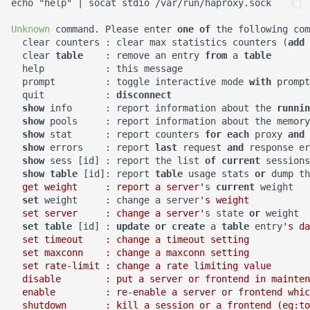
echo "help" 
|
 socat stdio 
/
var
/
run
/
haproxy.sock

XenServer 7.0
Mysql容器设置字符集
not allowed on this
Harbor Send email
Windows 添加静态路由
如何使用 Python 完成 HTML
Nginx 与 X-Forwarded-For
Kubernetes 实战-SVC服务
Chrome 浏览器 Cookies 插
Unknown
 command. Please enter 
one
of
 the following com
如何设置 Tomcat容器JVM内
interface
failed:501
Nodejs 使用国内 NPM镜像
转 PDF任务？
Remmina 共享文件夹
Sysbench IO基准测试
Git 分布式版本控制系统
  clear counters : clear max statistics counters (
add
件
存？
站
XenServer 设置虚拟机网络带
Mysql容器设置sql_mode模
Windows 2003 配置ASP环
Nginx 配置泛域名
Kubernetes 实战-机密数据
  clear 
table
    : remove an entry 
from
 a 
table
宽
式
使用 wireshark 对比 https
用Harbor实现容器镜像仓库
境
如何将 Django数据库 从
Ubuntu Grub2没有Windows
Rsync 删除海量文件测试
git-shell 禁止git用户登陆系
  help           : this message

Docker漏洞获取宿主机 root
如何自定义 Nodejs 镜像？
与 http 协议
的管理和运维
Nodejs 包管理器 NPM
Sqlite3 迁移到 Mysql？
引导菜单
NFS故障对Nginx服务器的影
  prompt         : toggle interactive mode 
with
 prompt

Kubernetes 实战-数据卷
统
  quit           : 
disconnect
权限
XenServer 设置虚拟机开机启
Mysql 从文本文件导入数据
Windows systeminfo 命令
响
简单RAID磁盘阵列测试
show
 info      : report information about the 
runnin
如何创建 Nodejs 容器？
动
Cisco 交换机不能配置trunk
mpstat 命令
如何在循环中遍历 Python对
Ubuntu 查看内存硬件信息
Kubernetes 实战-PV与PVC
show
 pools     : report information about the memory
Docker 远程执行命令漏洞
模式
象的属性？
常用 mongo 命令
使用 Recuva 恢复误删除文件
Nginx 拒绝IP访问
Linux 系统下的磁盘工具
show
 stat      : report counters 
for
each
 proxy 
and
 
show
 errors    : report 
last
 request 
and
 response er
Docker image 命令
XenServer 图形方式安装
jar 命令
Ubuntu 下载工具 uget
hdparm
Kubernetes 之搭建NFS服务
show
 sess [id] : report the list 
of
current
 sessions
XSS跨站攻击示例
Linux
iperf 测试网络带宽
如何在 Markdown 中使用
MySQL Found invalid event
Windows 配置 SNMP
Nginx 列出目录中文件
器
show
table
 [id]: report 
table
 usage stats 
or
 dump th
Docker 镜像体积问题
HTML 代码?
in binary log
sed 命令
Ubuntu 提示boot分区空间不
AS SSD Benchmark
  get weight     : report a server'
s 
current
 weight

ImageMagick 注入漏洞
Windows Hyper-V 虚拟机未
VRRP协议与防火墙
足
Windows NAT路由和远程访
Nginx HA(Keepalived)
set
 weight     : change a server
's weight

Kubernetes 好伙伴 Rancher
  set server     : change a server'
s state 
or
 weight

CVE-2016-3714
知设备VMBUS
如何自定义 phpmyadmin 镜
如何在 Django 中对上传的图
Mysql min与max函数
问
测试 php7
2.x
PCIe SSD磁盘
set
table
 [id] : 
update
or
create
 a 
table
 entry
's da
像？
片重命名？
Packets Per Second (PPS)
Ubuntu 移除cnnic证书
Nginx alias指令
  set timeout    : change a timeout setting

Markdown 基本语法
XenServer 无存储迁移
使用xtrabackup恢复rds备份
Windows 设置帐户锁定策略
diff 与 patch 命令
通过 Ingress 访问K8S内部应
Linux 配置iSCSI服务器
  set maxconn    : change a maxconn setting

  set rate-limit : change a rate limiting value

如何设置 supervisor 管理的
如何为 Django 应用创建缩略
数据
二进制千比特每秒 - Kibps
禁止暴力破解
Ubuntu 光盘制作成ISO文件
用
Nginx 持续连接超时时间
  disable        : put a server or frontend in mainten
如何估算网站RPS峰值？
子程序只运行一次？
图？
CloudStack 方向比努力更重
CentOS 7 网卡配置多个IP地
  enable         : re-enable a server or frontend whic
要
SQLSTATE 2002 No such
iptables
Windows Server 关闭的数据
址
连接远程桌面无法复制粘贴
使用 Kubeadm 快速部署K8S
Nginx Http基本身份认证
  shutdown       : kill a session or a frontend (eg:to