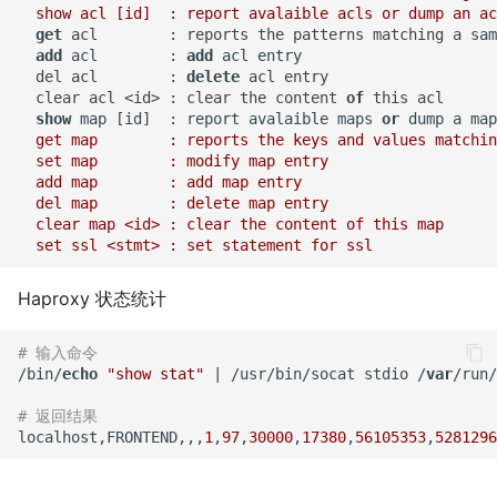
使用iDrac7更新Dell服务器
如何创建 Memcached 容
如何为 Markdown 中的图片
file or directory
执行保护(DEP)
环境
  show acl [id]  : report avalaible acls or dump an ac
get
 acl        : reports the patterns matching a sam
BIOS
器？
设置 CSS样式？
IDC应用虚拟化技术计划
防火墙导致 SNMP 故障示例
CentOS 7 安装 mongodb
使用SSH隧道访问Gmail
Nginx 设置404页面
add
 acl        : 
add
 acl entry

Mysql status状态信息
Windows Server 2003 配置
测试 Kubernetes 问题随笔
  del acl        : 
delete
 acl entry

阿里云故障服务不敢恭维
如何创建持久化 Redis 容
Markdown富文本编辑器
XenServer 安装 OpenSuse
用户单会话
Cisco 交换机常用命令
使用 Pecl 安装 mongo驱动
Ubuntu 安装 pip3
Nginx 配置防盗链功能
  clear acl 
<
id
>
 : clear the content 
of
 this acl

器？
django-mdeditor
13.2
show
 map [id]  : report avalaible maps 
or
 dump a map
Mysql truncate 清空表数据
如何迁移 Redmine 到
  get map        : reports the keys and values matchin
使用CDN为网站加速
Windows diskpart 命令
Cisco 局域网络设计示例
CentOS 7 部署 Tomcat9
Docker？
Ubuntu 14.04 使用移动4G网
Nginx 添加模块
  set map        : modify map entry

如何解决Docker环境时区问
如何在 Django admin 后台
XenServer tapdisk
Mysql explain 分析慢查询
络
  add map        : add map entry

题？
上传图片文件？
experienced an error
HP_DL_160 内存条安装顺序
Windows 动态卷
tcpdump 抓包工具
Linux系统fstab文件
如何使用 Docker-Compose
  del map        : delete map entry

Nginx 反向代理与负载均衡
  clear map <id> : clear the content of this map

have equal MySQL server
部署 Django 项目？
Ubuntu 14.04 固态磁盘配置
如何解决 Docker容器中文乱
如何获得 Python 的关键字？
XenServer 6.5 更新补丁
Postfix Open Relay
UUIDs
Trim
Samba 配置共享
Nginx 配置 SSL
码？
如何使用 Docker-Compose
Haproxy 状态统计
Python 简单爬虫示例
Windows Server 2008R2 配
Intel XEON L/E/X/W 系列区
使用 Shell 批量更改 Mysql表
部署 FTP 服务？
Remmina 连接VNC远程桌面
hostnamectl 命令
Nginx location指令
如何自定义带有Windows字
置 Hyper-V
别
名
# 输入命令
体的Docker镜像？
同步与异步
如何使用 Docker-Compose
如何退出 telnet 会话？
parted 命令
Nginx rewrite指令
/bin/
echo
"show stat"
 | /usr/bin/socat stdio /
var
/run/
NFS存储超时导致XenServer
测试 iDRAC6(7) 远程控制卡
使用 phpMyAdmin 查询
编排 Nodejs 项目？
Docker build镜像 cache的
重启
# 返回结果
TCP 状态统计脚本
Mysql
Ubuntu 14.04 安装字体
CentOS 7 开机运行脚本
Nginx gzip 压缩
localhost,FRONTEND,,,
1
,
97
,
30000
,
17380
,
56105353
,
5281296
副作用
如何使用 Rancher 打造一个
Intel I/O虚拟分配技术(VT-d)
awk 示例
Mysql read_only 只读数据库
私有的 CaaS 平台？
Ubuntu 使用VMware Player
CentOS 7 命令自动补齐
Haproxy HA(Keepalived)