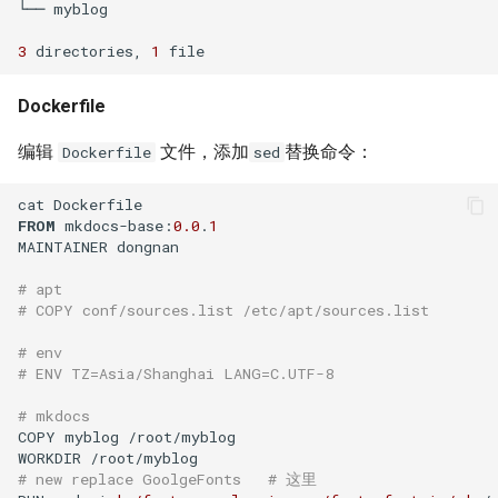
└── myblog

XenServer 创建 Windows 实
net.core.somaxconn
考
Alpine容器更改正确时区
例
Ubuntu 系统 dpkg 命令
3
 directories, 
1
rabbitmq 3 安装与配置
Mysql 5.6 配置示例
LVS HA(Keepalived)
Docker stats命令
XenServer 建立本地ISO SR库
Dockerfile
Ubuntu 使用电信3G网络
ldd 命令
Mysqlnd
LVS RealServer绑定VIP脚本
编辑
文件，添加
替换命令：
Dockerfile
sed
如何创建 Mongodb 容器？
XenServer Tools
Ubuntu 用命令修改图片
测试 CentOS 7 系统
Mysql skip-name-resolve
LVS 中的 arp_ignore 和
CentOS 7 部署 Docker引擎
XenServer 主机资源池
mode
arp_annonuce 参数
Ubuntu 使用minicom连接交换
chsh 命令
FROM
 mkdocs-base:
0.0
.
1
机
MAINTAINER dongnan

Docker rm 命令
XenServer 存储
使用 Pacemaker + Corosync
LVS - Linux虚拟服务器
LVM 扩展逻辑卷与文件系统
# apt
+ DRBD 完成 SuSe Mysql HA
# COPY conf/sources.list /etc/apt/sources.list
Docker 查找容器的宿主机进
使用 XenCenter 绑定网卡
方案
Haproxy URL Hash
md5sum 命令
程ID
# env
试用 XenServer 6.2
Oracle 多数据库实例管理文档
# ENV TZ=Asia/Shanghai LANG=C.UTF-8
Haproxy 安装与配置
LVM 创建新的逻辑卷
php容器无法加载ssh2模块
# mkdocs
XenMotion 和 Storage
Mysql 数据导出与导入
openssl 命令
COPY myblog /root/myblog

Docker容器 restart策略
XenMotion
# new replace GoolgeFonts   # 这里
Oracle 常用Sql语句
CentOS 使用阿里Yum源