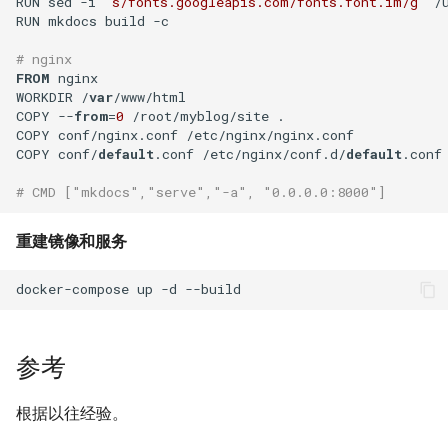
RUN sed -i 
's/fonts.googleapis.com/fonts.font.im/g'
 /
Docker inspect 命令
XenServer 更改桥接网络模式
RUN mkdocs build -c

Oracle sqlplus
ssldump 命令
Docker with an unknown CA
Hyper-V 虚拟机导入导出
# nginx
FROM
 nginx

certificate
DRBD 状态含义
make 命令
WORKDIR /
var
/www/html

Hyper-V 限制虚拟机CPU资源
COPY --
from
=
0
 /root/myblog/site .

Docker logs 命令
DRBD 故障测试及脑裂处理
COPY conf/nginx.conf /etc/nginx/nginx.conf

vsftp 配置白/白名单
COPY conf/
default
.conf /etc/nginx/conf.d/
default
.conf

VMware vSphere 客户端报错
Docker 设置容器环境变量
使用 DRBD 与 Heartbeat 实现
Unix 发展历史
# CMD ["mkdocs","serve","-a", "0.0.0.0:8000"]
VMware vSphere Web客户端
Mysql 高可用
Docker 容器端口映射
Linux系统定制PS1变量
重建镜像和服务
VMware vSphere 5.5 SIOC
Mysql Innodb 使用独立表空
使用 Supervisor 管理 Docker
间
NFS nobody权限问题
docker-compose up -d 
--build
容器多个进程
VMware vSphere 5.5 发布
Mysql 基本sql语句
ldconfig 命令
Docker exec 命令
VMware vSphere ESXi 需要整
参考
合虚拟机磁盘
Mysql show processlist
su 命令
Docker 推送镜像到仓库要几
根据以往经验。
步？
VMware Login to the query
alias 命令