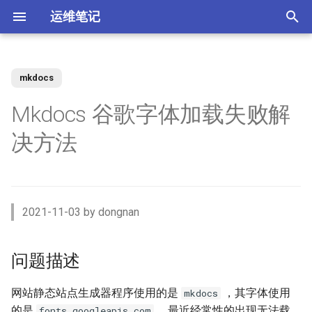
运维笔记
正
在
mkdocs
你好 MacOS
为 Claude Code 添加 skills
Docker 使用 Socks5 代理2
zst 压缩工具
Kubernetes 测试阿里云CSI插
问题描述
XenServer 7 配置HA高可用
Nginx 缓存服务器(番外)动态
MySQL 视图 ERROR 1227错
如何调整 VirtualBox 虚拟机磁
ACL规则 inbound 与 outbound
强制 Maven 重新检查本地缓
体验 Zabbix 6.0 LTS
如何升级二进制版本的
SSD磁盘
Windows Server Backup 释放
当IT从业者遇到诈骗信息
初
Mkdocs 谷歌字体加载失败解
件
upstream
误
盘空间？
使用场景
存
Gogs？
存储空间
始
常用软件安装与配
使用 nrm 管理 npm 源
使用 Docker 部署 ActiveMQ
配置 rsyslog 为 iptables 日志
环境描述
XenServer 7 配置MPIO多路
如何使用 Docker-Compose
MooseFS 2.x Chunk维护模式
Memcached UDP反射攻击漏
决方法
单独写入日志文件
Kubernetes Ingress IP白名单
径
Nginx 缓存服务器(番外)定制
如何找到 Redis 中的较大的
Ubuntu 思维导图软件
使用阿里云IPSEC-VPN 建立
使用JenkinsFile构建golang项
部署 Zabbix 监控系统？
如何撤销 Git 暂存文件？
Windows Server Backup 备份
洞
化
Docker镜像
Key？
Site-to-Site隧道网络
目
功能
Homebrew 包管理器
Claude 好搭档 cc-switch
使用 Docker 部署
MooseFS 2.x 千万小文件示例
安装方式
搜
PostgreSQL
Tar命令 如何将软连接对应的
Kubernetes 无法删除命名空
XenServer 虚拟机设置单人模
Linux系统通过PID查看进程信
更改 Zabbix Docker容器时区
如何者修正 git commit 提交？
为什么要设置域名 CAA记录？
文件打包？
间
式
Nginx 缓存服务器(下)
体验 TDengine 时序数据库
息
OpenVPN CRL has expired
Jenkins 传统构建 与 Pipeline
Windows Server 2012R2 网卡
Ubuntu Server 安装 NVIDIA 驱
MooseFS 2.x 简单性能测试
资源文件
索
2021-11-03 by dongnan
构建的区别
聚合
动
Docker 如何使用 Socks5 代
使用 Docker部署zabbix监控
如何解决 git merger 冲突？
如何隐藏 Tomcat 容器版本信
引
理？
Ansible 定义变量与条件判断
Kubernetes 自定义 ingress规
vhdx 转换成 vhd
Nginx 缓存服务器(上)
如何将 Redis 迁移到阿里云数
Ubuntu 刻录软件 k3b
如何处理 Cisco 交换机 err-
系统
息？
解决方法
MooseFS 2.x 破坏性测试
则
据库Redis版?
disabled 故障？
Jenkins 使用 Docker-in-
Windows Server 2012R2 存储
擎
OpenRouter LLM聚合平台
如何修改 Git 的用户名和邮
问题描述
Docker (DinD) 模式
池
如何减少 golang 项目 docker
如何设置 ftp 被动模式的
XenServer 配置NTP服务
Nginx client intended to send
Ubuntu系统sublime使用中文
使用 Docker部署 Zabbix
箱？
Tomcat安全漏洞CVE-2017-
MooseFS 2.x 在线扩容
修改文件
镜像的大小
iptables 防火墙规则？
Kubernetes 节点标签和定向
too large body
MySql Generated Column 引
如何查看 Cicso 交换机日志？
Proxy
5664
使用 uv工具管理 MCP项目
网站静态站点生成器程序使用的是
，其字体使用
mkdocs
调度
发 ERROR 3105 (HY000) 错误
如何解决 Jenkins 磁盘不足问
Windows Server 2012R2
XenServer 配置DNS服务
Chrome 浏览器安装
Git 强制 push 远程分支
MooseFS 2.x 垃圾回收时间
重新编译
的是
， 最近经常性的出现无法载
fonts.googleapis.com