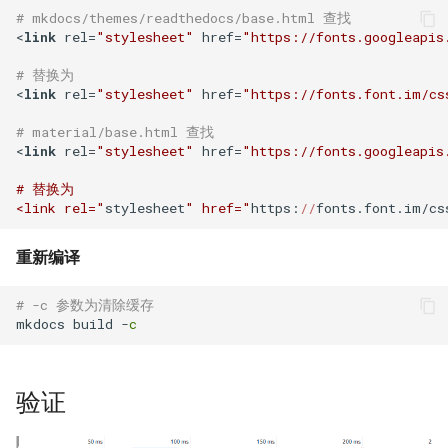
如何创建 Memcached 容器？
IDC应用虚拟化技术计划
Windows Server 2003 配置用
环境
Zabbix 设置Agent脚本超时时
# mkdocs/themes/readthedocs/base.html 查找
Mysql status状态信息
户单会话
使用CDN为网站加速
Cisco 交换机常用命令
使用 Pecl 安装 mongo驱动
Nginx 设置404页面
Ubuntu 安装 pip3
间
<
link
 rel=
"stylesheet"
 href=
"https://fonts.googleapis
如何创建持久化 Redis 容器？
XenServer 安装 OpenSuse
测试 Kubernetes 问题随笔
# 替换为   
13.2
Mysql truncate 清空表数据
Windows diskpart 命令
HP_DL_160 内存条安装顺序
Cisco 局域网络设计示例
CentOS 7 部署 Tomcat9
Nginx 配置防盗链功能
Ubuntu 14.04 使用移动4G网络
Zabbix 监控磁盘IO
<
link
 rel=
"stylesheet"
 href=
"https://fonts.font.im/cs
如何解决Docker环境时区问
如何迁移 Redmine 到
题？
XenServer tapdisk
# material/base.html 查找
Mysql explain 分析慢查询
Windows 动态卷
Postfix Open Relay
Docker？
tcpdump 抓包工具
Linux系统fstab文件
Nginx 添加模块
Ubuntu 14.04 固态磁盘配置
zabbix_get 采集数据空值
<
link
 rel=
"stylesheet"
 href=
"https://fonts.googleapis.
experienced an error
Trim
如何解决 Docker容器中文乱
have equal MySQL server
Intel XEON L/E/X/W 系列区
如何使用 Docker-Compose
Samba 配置共享
Nginx 反向代理与负载均衡
Zabbix Appliance
# 替换为

码？
XenServer 6.5 更新补丁
UUIDs
别
部署 Django 项目？
Remmina 连接VNC远程桌面
<link rel="
stylesheet
" href="
https:
//
hostnamectl 命令
Nginx 配置 SSL
Zabbix Agent
如何自定义带有Windows字体
Windows Server 2008R2 配置
使用 Shell 批量更改 Mysql表
测试 iDRAC6(7) 远程控制卡
如何使用 Docker-Compose
重新编译
如何退出 telnet 会话？
的Docker镜像？
Hyper-V
名
部署 FTP 服务？
parted 命令
Nginx location指令
# -c 参数为清除缓存
Ubuntu 14.04 安装字体
mkdocs build 
-
c
Docker build镜像 cache的副
NFS存储超时导致XenServer
使用 phpMyAdmin 查询
如何使用 Docker-Compose
CentOS 7 开机运行脚本
Nginx rewrite指令
作用
重启
Mysql
编排 Nodejs 项目？
Ubuntu 使用VMware Player
CentOS 7 命令自动补齐
Nginx gzip 压缩
验证
如何将 Docker 容器日志记录
Intel I/O虚拟分配技术(VT-d)
Mysql read_only 只读数据库
如何使用 Rancher 打造一个私
Ubuntu 14.04 使用搜狗输入法
到 rsyslog？
有的 CaaS 平台？
CentOS 7 关闭防火墙与
Haproxy HA(Keepalived)