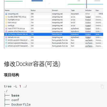
XenServer 6.5
Mysql count()函数
Selinux
Ubuntu 获取笔记本硬件温度
使用 supervisor 支持容器
如何使用 Docker-Compose
Haproxy 配置SSL证书
crontab
XenServer 使用命令行更新补
编排 Gogs 应用？
Mysql sleep()函数
CentOS 7 配置网络
Ubuntu 使用iftop查看网络流
丁
量
SSL证书
DockerFile COPY绝对路径报
如何使用 Docker-Compose
Postgresql 导出与导入示例
CentOS 7 扩展root根分区
错
XenServer 设置虚拟机CPU权
部署 PHP 项目？
使用iotop找到占用磁盘io的进
Haproxy 日志
重
redis 常用命令
程
清除Linux系统登陆信息
Docker 数据卷
使用 Docker-Compose 部署
Squid 正向代理
XenServer 重置root账户密码
Harbor 仓库
Mysql innodb replication
Ubuntu 关闭 Swap
supervisord 命令
Docker cp 命令
Squid 隐藏头部信息
Xen 半虚拟化(PV)和完全虚拟
Docker 编排工具 Compose
Mysql 设置sql_mode
Ubuntu 设置 swappiness
screen 命令
修改Docker容器(可选)
如何使用docker-php-ext-
化(HVM)
Squid refresh_pattern 指令
install安装扩展模块？
Docker Swarm
Oracle the password has
Ubuntu 系统 chpasswd 命令
brctl 命令
项目结构
XenServer 销毁指定的 VDI
expired
Squid Forwarding loop
如何为Alpine容器安装Perl套
Ubuntu 替换 cosmos 壁纸
Linux 前台与后台
detected
tree -L 
1
 ./ 

件？
XenServer 隐藏的虚拟机
Mysql 使用defaults-file免密
./

登录
Ubuntu 配置 SNMP服务
CentOS irqbalance导致高负载
LVS UDP服务测试
├── 
base
没有LVM逻辑卷如何扩展
XenServer 主机池变更Master
├── conf

├── Dockerfile

Docker存储空间？
Redis 配置
Ubuntu 单人模式修改root密码
使用 Pecl 安装 intl扩展
LVS + Keepalived 生产环境参