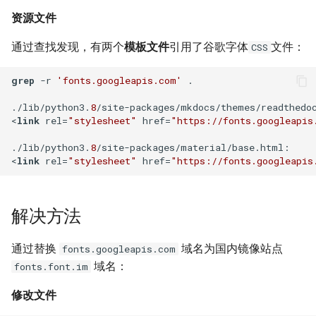
XenServer 7.0
Harbor Send email failed:501
Windows 添加静态路由
Docker漏洞获取宿主机 root权
Nodejs 使用国内 NPM镜像站
Nginx 与 X-Forwarded-For
Kubernetes 实战-SVC服务
Git 分布式版本控制系统
Rsync 删除海量文件测试
资源文件
如何设置 Tomcat容器JVM内
限
Mysql容器设置sql_mode模
使用 wireshark 对比 https 与
Ubuntu Grub2没有Windows引
Haproxy 状态统计脚本
通过查找发现，有两个
模板文件
引用了谷歌字体
文件：
CSS
存？
XenServer 设置虚拟机网络带
式
http 协议
用Harbor实现容器镜像仓库的
Windows 2003 配置ASP环境
Nodejs 包管理器 NPM
Nginx 配置泛域名
导菜单
Kubernetes 实战-机密数据
git-shell 禁止git用户登陆系统
简单RAID磁盘阵列测试
宽
管理和运维
Docker 远程执行命令漏洞
Haproxy 配置统计 Socket
grep
 -r 
'fonts.googleapis.com'
 .

如何自定义 Nodejs 镜像？
Mysql 从文本文件导入数据
Cisco 交换机不能配置trunk模
Windows systeminfo 命令
mpstat 命令
NFS故障对Nginx服务器的影
Ubuntu 查看内存硬件信息
Kubernetes 实战-数据卷
Linux 系统下的磁盘工具
XenServer 设置虚拟机开机启
式
XSS跨站攻击示例
响
Haproxy 使用Socat获得统计
hdparm
./lib/python3.
8
/site-packages/mkdocs/themes/readthedoc
如何创建 Nodejs 容器？
动
常用 mongo 命令
使用 Recuva 恢复误删除文件
jar 命令
Ubuntu 下载工具 uget
数据
Kubernetes 实战-PV与PVC
<
link
 rel=
"stylesheet"
 href=
"https://fonts.googleapis
iperf 测试网络带宽
ImageMagick 注入漏洞 CVE-
Nginx 拒绝IP访问
AS SSD Benchmark
./lib/python3.
8
/site-packages/material/base.html:     
Docker image 命令
XenServer 图形方式安装Linux
2016-3714
MySQL Found invalid event in
Windows 配置 SNMP
sed 命令
Ubuntu 提示boot分区空间不
Mysql 主从状态监控脚本
Kubernetes 之搭建NFS服务
<
link
 rel=
"stylesheet"
 href=
binary log
VRRP协议与防火墙
Nginx 列出目录中文件
足
器
PCIe SSD磁盘
Docker 镜像体积问题
Windows Hyper-V 虚拟机未
Markdown 基本语法
Windows NAT路由和远程访问
测试 php7
Zabbix 监控Mysql主从状态
知设备VMBUS
Mysql min与max函数
Packets Per Second (PPS)
Nginx HA(Keepalived)
Ubuntu 移除cnnic证书
Kubernetes 好伙伴 Rancher
Linux 配置iSCSI服务器
解决方法
如何自定义 phpmyadmin 镜
如何估算网站RPS峰值？
Windows 设置帐户锁定策略
diff 与 patch 命令
2.x
Zabbix Too Many Processes
像？
XenServer 无存储迁移
使用xtrabackup恢复rds备份
二进制千比特每秒 - Kibps
禁止暴力破解
Nginx alias指令
Ubuntu 光盘制作成ISO文件
通过替换
域名为国内镜像站点
fonts.googleapis.com
数据
使用iDrac7更新Dell服务器
CentOS 7 网卡配置多个IP地
通过 Ingress 访问K8S内部应
Zabbix 配置邮件报警
域名：
fonts.font.im
如何设置 supervisor 管理的
CloudStack 方向比努力更重
BIOS
iptables
Windows Server 关闭的数据
址
用
Nginx 持续连接超时时间
连接远程桌面无法复制粘贴
子程序只运行一次？
要
SQLSTATE 2002 No such file
执行保护(DEP)
使用 CentOS 部署 zabbix监控
修改文件
or directory
阿里云故障服务不敢恭维
防火墙导致 SNMP 故障示例
CentOS 7 安装 mongodb
使用 Kubeadm 快速部署K8S
Nginx Http基本身份认证
使用SSH隧道访问Gmail