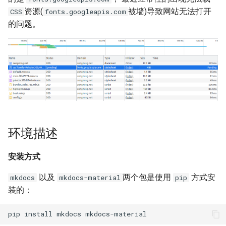
题？
iSCSI
docker-compose 错误提示 无
Ansible 使用循环完成重复性
Nginx 反向代理 Tomcat 错误
SwitchyOmega插件
如何设置 Cisco 交换机时间?
Zabbix web scenarios
Jenkins升级CVE-2017-
使用 Dify 开发AI应用
资源(
被墙)导致网站无法打开
CSS
fonts.googleapis.com
法支持的版本
任务
Ingress 配置 SSL证书
示例
如何使用 Sysbench 对 Mysql
1000353
XenServer删除只有一台主机
Git clone 指定的分支
验证
MooseFS 2.x 常用命令
的问题。
进行压力测试？
Jenkins 配置 Nodejs 持续集
Windows Server 2012R2
的主机池
Ubuntu 安装 flash浏览器插件
ping Time to live exceeded
Zabbix latest data 排错好帮手
创建 AnythingLLM 个人知识
成
MPIO
如何找到 Docker 中使用磁盘
Ansible synchronize 模块
Kubernetes 集群-更新证书
Nginx 配置 WebSocket
阿里云盾发现WebShell处理
库
Git 更改远程地址协议
修改Docker容器(可选)
MooseFS 2.x 关闭及启动顺序
最多的容器？
Mysql initialization 重新初始
过程
XenServer 虚拟机安装 guest-
Ubuntu 16.04 终端使用多标签
TCP time wait bucket table
Zabbix 监控 Mysql慢查询日
化系统库
Jenkins 配置 Gogs webhook
Windows print 相关命令
Ansible template 模块
Kubernetes 集群-维护节点
tools
使用
页
overflow
志
使用 DeepSeek-R1 模型写代
Git reset 版本回退
MooseFS 2.x 错误信息
项目结构
插件
如何更改 Docker 网桥默认的
HTTP_X_FORWARDED_FOR
MySQL安全漏洞 CCVE-2016-
码
网段地址？
获取客户端IP地址
Mysql 存储过程
Windows Server 2012R2 显示
6662
Ansible 文件&拷贝模块
Kubernetes 集群-添加节点
Windows Server 2012R2 配置
Ubuntu 安装 virtualbox 5.1
使用RIP协议实现桌面到容器
Zabbix 监控 Redis 与
Git 钩子
MooseFS 2.x 分布式文件系统
Dockerfile
使用 jenkins 与 docker 完成
网络图标
Hyper-V
网络通信
Memcache
本地部署 DeepSeek-R1 模型
部署手册
java 项目持续集成
如何删除 无效的(none)
阿里云SLB HTTP to HTTPS
Postgresql 授权只读用户
没有VPC的阿里金融云安全
Ansible 批量更新 Ubuntu 内核
Kubernetes 集群-删除节点
Ubuntu 音频编辑软件 audacity
php_codesniffer
重建镜像和服务
Docker镜像？
Windows 查看文件的隐藏属
吗？
XenServer PV模式导致程序
NAT网关支持pptp穿透
Zabbix 主机克隆
MegaSAS RAID卡管理程序
环境描述
Jenkins 持续集成工具
性
coredump
Nginx limit_rate 限速模块
Postgresql使用 pg_dumpall
Ansible Playbook 安装
Kubernetes 集群-数据备份
Ubuntu 16.04 LTS
Git merge 合并分支
MegaCLI
参考
如何使用 Gunicorn 管理
命令免密码导出数据
x-xss x-frame-options strict-
Docker
Cisco 交换机网络设计方案示
Zabbix 正则表达式
安装方式
Django 应用？
Maven 入门
Windows arp 命令
transport-security 保护
XenServer 虚拟机无法识别全
Nginx 自定义日志
例
Kubernetes 实战-暴露应用
Ubuntu 安装 xmind
Git 版本升级
固态磁盘检测工具
部CPU
Postgresql 备份脚本
Ansible 小试牛刀
Zabbix 监控交换机带宽
以及
两个包是使用
方式安
mkdocs
mkdocs-material
pip
如何自定义 Django 镜像？
部署 Maven
Windows Thin PC
动态CDN保护网站与网站加速
Nginx echo 模块
Cisco 3560X 升级 License
Kubernetes 实战-资源限制
Ubuntu 密码管理软件
Git 配置代理
CentOS Ignoring disk sda
装的：
XenServer 虚拟机无法安装系
Postgresql 客户端 psql
如何使用 NPM 安装 VUE 框
keepassx
Zabbix 配置macro变量
如何添加 php-imap扩展模
统
Harbor 仓库自动复制镜像
Windows slmgr.vbs 命令
Chrome 浏览器 Cookies 插件
架?
Nginx if与set指令
Cisco Command rejected not
Kubernetes 实战-网络策略
使用git完成程序上线流程
Sysbench IO基准测试
块？
Mysql容器设置字符集
allowed on this interface
Remmina 共享文件夹
Zabbix 监控 Haproxy