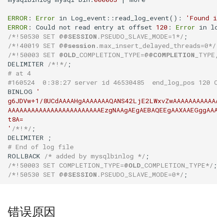
题？
iSCSI
docker-compose 错误提示 无
Ansible 使用循环完成重复性
Nginx 反向代理 Tomcat 错误
SwitchyOmega插件
如何设置 Cisco 交换机时间?
Zabbix web scenarios
Jenkins升级CVE-2017-
使用 Dify 开发AI应用
法支持的版本
任务
Ingress 配置 SSL证书
示例
1000353
Flask框架中使用Redis(三)
XenServer删除只有一台主机
Git clone 指定的分支
MooseFS 2.x 常用命令
ERROR
: 
Error
 in Log_event::read_log_event(): 
'Found i
Jenkins 配置 Nodejs 持续集
Windows Server 2012R2
的主机池
Ubuntu 安装 flash浏览器插件
ping Time to live exceeded
Zabbix latest data 排错好帮手
创建 AnythingLLM 个人知识
ERROR
: Could not read entry at offset 
120
: 
Error
 in l
/*!50530 SET @
@SESSION
.PSEUDO_SLAVE_MODE=1*/
成
MPIO
如何找到 Docker 中使用磁盘
Ansible synchronize 模块
Kubernetes 集群-更新证书
Nginx 配置 WebSocket
阿里云盾发现WebShell处理
库
Flask框架中使用Redis(二)
Git 更改远程地址协议
MooseFS 2.x 关闭及启动顺序
/*!40019 SET @
@session
.max_insert_delayed_threads=0*/
最多的容器？
过程
XenServer 虚拟机安装 guest-
Ubuntu 16.04 终端使用多标签
TCP time wait bucket table
Zabbix 监控 Mysql慢查询日
/*!50003 SET 
@OLD
_COMPLETION_TYPE=@
@COMPLETION
_TYPE
Jenkins 配置 Gogs webhook
Windows print 相关命令
Ansible template 模块
Kubernetes 集群-维护节点
tools
使用
页
overflow
志
使用 DeepSeek-R1 模型写代
Flask框架中使用Redis(一)
Git reset 版本回退
MooseFS 2.x 错误信息
DELIMITER 
/*!*/
插件
如何更改 Docker 网桥默认的
HTTP_X_FORWARDED_FOR
MySQL安全漏洞 CCVE-2016-
# at 4
码
#160524  0:38:27 server id 46530485  end_log_pos 120 
网段地址？
获取客户端IP地址
Windows Server 2012R2 显示
6662
Ansible 文件&拷贝模块
Kubernetes 集群-添加节点
Windows Server 2012R2 配置
Ubuntu 安装 virtualbox 5.1
使用RIP协议实现桌面到容器
Zabbix 监控 Redis 与
使用 Python 计算中位数
Git 钩子
MooseFS 2.x 分布式文件系统
BINLOG 
'

使用 jenkins 与 docker 完成
网络图标
Hyper-V
网络通信
Memcache
本地部署 DeepSeek-R1 模型
部署手册
g6JDVw+1/8UCdAAAAHgAAAAAAAQANS42LjE2LWxvZwAAAAAAAAAAAA
java 项目持续集成
如何删除 无效的(none)
阿里云SLB HTTP to HTTPS
没有VPC的阿里金融云安全
Ansible 批量更新 Ubuntu 内核
Kubernetes 集群-删除节点
Ubuntu 音频编辑软件 audacity
Mkdocs 谷歌字体加载失败
php_codesniffer
AAAAAAAAAAAAAAAAAAAAAAAAEzgNAAgAEgAEBAQEEgAAXAAEGggAAA
t8A=

Docker镜像？
Windows 查看文件的隐藏属
吗？
XenServer PV模式导致程序
NAT网关支持pptp穿透
Zabbix 主机克隆
MegaSAS RAID卡管理程序
'
/*!*/
;

Jenkins 持续集成工具
性
coredump
Nginx limit_rate 限速模块
Ansible Playbook 安装
Kubernetes 集群-数据备份
Ubuntu 16.04 LTS
如何判断 Python 变量的类
Git merge 合并分支
MegaCLI
如何使用 Gunicorn 管理
x-xss x-frame-options strict-
Docker
Cisco 交换机网络设计方案示
Zabbix 正则表达式
型？
# End of log file
Django 应用？
Maven 入门
Windows arp 命令
transport-security 保护
XenServer 虚拟机无法识别全
Nginx 自定义日志
例
ROLLBACK 
/* added by mysqlbinlog */
Kubernetes 实战-暴露应用
Ubuntu 安装 xmind
Git 版本升级
固态磁盘检测工具
/*!50003 SET COMPLETION_TYPE=
@OLD
_COMPLETION_TYPE*/
部CPU
Ansible 小试牛刀
Zabbix 监控交换机带宽
如何使用 Sorted 对字典排
/*!50530 SET @
@SESSION
.PSEUDO_SLAVE_MODE=0*/
如何自定义 Django 镜像？
部署 Maven
Windows Thin PC
动态CDN保护网站与网站加速
Nginx echo 模块
Cisco 3560X 升级 License
Kubernetes 实战-资源限制
序？
Ubuntu 密码管理软件
Git 配置代理
CentOS Ignoring disk sda
XenServer 虚拟机无法安装系
如何使用 NPM 安装 VUE 框
keepassx
Zabbix 配置macro变量
如何添加 php-imap扩展模
统
Harbor 仓库自动复制镜像
Windows slmgr.vbs 命令
Chrome 浏览器 Cookies 插件
架?
Nginx if与set指令
Cisco Command rejected not
Kubernetes 实战-网络策略
如何使用 Python 完成 HTML
使用git完成程序上线流程
Sysbench IO基准测试
错误原因
块？
allowed on this interface
转 PDF任务？
Remmina 共享文件夹
Zabbix 监控 Haproxy