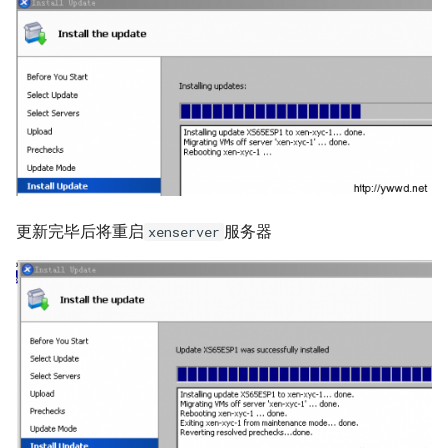
Docker inspect 命令
Oracle sqlplus
ssldump 命令
Docker with an unknown CA
certificate
DRBD 状态含义
make 命令
Docker logs 命令
DRBD 故障测试及脑裂处理
vsftp 配置白/白名单
Docker 设置容器环境变量
使用 DRBD 与 Heartbeat 实现
Unix 发展历史
Mysql 高可用
Docker 容器端口映射
更新完毕后将重启
服务器
xenserver
Linux系统定制PS1变量
Mysql Innodb 使用独立表空
使用 Supervisor 管理 Docker
间
NFS nobody权限问题
容器多个进程
Mysql 基本sql语句
ldconfig 命令
Docker exec 命令
Mysql show processlist
su 命令
Docker 推送镜像到仓库要几
步？
alias 命令