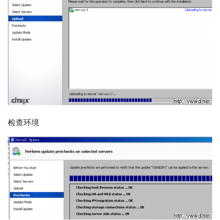
Mysql count()函数
Selinux
Ubuntu 获取笔记本硬件温度
使用 supervisor 支持容器
如何使用 Docker-Compose
python 列表生成式
Haproxy 配置SSL证书
crontab
编排 Gogs 应用？
Mysql sleep()函数
CentOS 7 配置网络
Ubuntu 使用iftop查看网络流
python 元组
量
SSL证书
DockerFile COPY绝对路径报
如何使用 Docker-Compose
Postgresql 导出与导入示例
CentOS 7 扩展root根分区
错
部署 PHP 项目？
python 列表常用方法
使用iotop找到占用磁盘io的进
Haproxy 日志
redis 常用命令
程
清除Linux系统登陆信息
Docker 数据卷
使用 Docker-Compose 部署
python 列表基本操作
Squid 正向代理
Harbor 仓库
Mysql innodb replication
Ubuntu 关闭 Swap
supervisord 命令
Docker cp 命令
python 序列和列表
Squid 隐藏头部信息
Docker 编排工具 Compose
Mysql 设置sql_mode
检查环境
Ubuntu 设置 swappiness
screen 命令
如何使用docker-php-ext-
python获取公网IP地址
Squid refresh_pattern 指令
install安装扩展模块？
Docker Swarm
Oracle the password has
Ubuntu 系统 chpasswd 命令
brctl 命令
expired
python以脚本方式运行
Squid Forwarding loop
如何为Alpine容器安装Perl套
Ubuntu 替换 cosmos 壁纸
Linux 前台与后台
detected
件？
Mysql 使用defaults-file免密
Memcached 服务启动脚本
登录
Ubuntu 配置 SNMP服务
CentOS irqbalance导致高负载
LVS UDP服务测试
没有LVM逻辑卷如何扩展
CentOS 配置多IP脚本
Docker存储空间？
Redis 配置
Ubuntu 单人模式修改root密码
使用 Pecl 安装 intl扩展
LVS + Keepalived 生产环境参