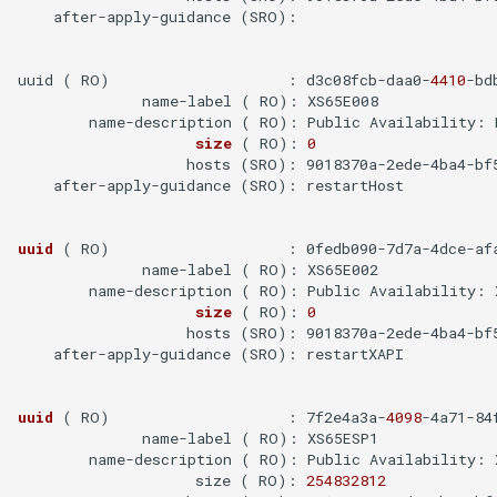
    after-apply-guidance (SRO):

nfsstat 命令
uuid ( RO)                    : d3c08fcb-daa0-
4410
-bd
              name-label ( RO): XS65E008

exportfs 命令
        name-description ( RO): Public Availability: 
size
( RO)
: 
0
Linux 与 BSD 有什么不同
                   hosts (SRO): 9018370a-2ede-4ba4-bf5
    after-apply-guidance (SRO): restartHost

使用 dd命令将ISO镜像写入U
盘
uuid
( RO)
                    : 0fedb090-7d7a-4dce-afa
              name-label ( RO): XS65E002

        name-description ( RO): Public Availability: X
SSH 强制密钥方式登陆
size
( RO)
: 
0
                   hosts (SRO): 9018370a-2ede-4ba4-bf5
SSH 目录权限问题导致无法
    after-apply-guidance (SRO): restartXAPI

登录
uuid
( RO)
                    : 7f2e4a3a-
4098
-4a71-84
killall 命令
              name-label ( RO): XS65ESP1

        name-description ( RO): Public Availability: 
                    size ( RO): 
254832812
Linux 输入输出与重定向