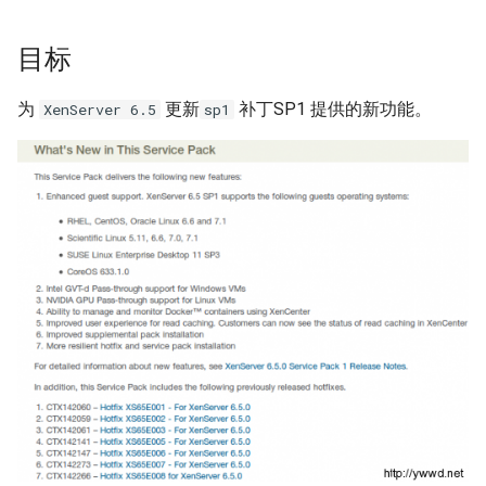
题？
iSCSI
docker-compose 错误提示 无
Ansible 使用循环完成重复性
Nginx 反向代理 Tomcat 错误
SwitchyOmega插件
如何设置 Cisco 交换机时间?
Zabbix web scenarios
Jenkins升级CVE-2017-
使用 Dify 开发AI应用
法支持的版本
任务
Ingress 配置 SSL证书
示例
如何使用 Sysbench 对 Mysql
1000353
Flask框架中使用Redis(三)
Git clone 指定的分支
MooseFS 2.x 常用命令
目标
进行压力测试？
Jenkins 配置 Nodejs 持续集
Windows Server 2012R2
Ubuntu 安装 flash浏览器插件
ping Time to live exceeded
Zabbix latest data 排错好帮手
创建 AnythingLLM 个人知识
成
MPIO
如何找到 Docker 中使用磁盘
Ansible synchronize 模块
Kubernetes 集群-更新证书
Nginx 配置 WebSocket
阿里云盾发现WebShell处理
库
Flask框架中使用Redis(二)
Git 更改远程地址协议
MooseFS 2.x 关闭及启动顺序
为
更新
补丁SP1 提供的新功能。
最多的容器？
Mysql initialization 重新初始
过程
XenServer 6.5
sp1
Ubuntu 16.04 终端使用多标签
TCP time wait bucket table
Zabbix 监控 Mysql慢查询日
化系统库
Jenkins 配置 Gogs webhook
Windows print 相关命令
Ansible template 模块
Kubernetes 集群-维护节点
使用
页
overflow
志
使用 DeepSeek-R1 模型写代
Flask框架中使用Redis(一)
Git reset 版本回退
MooseFS 2.x 错误信息
插件
如何更改 Docker 网桥默认的
HTTP_X_FORWARDED_FOR
MySQL安全漏洞 CCVE-2016-
码
网段地址？
获取客户端IP地址
Mysql 存储过程
Windows Server 2012R2 显示
6662
Ansible 文件&拷贝模块
Kubernetes 集群-添加节点
Ubuntu 安装 virtualbox 5.1
使用RIP协议实现桌面到容器
Zabbix 监控 Redis 与
使用 Python 计算中位数
Git 钩子
MooseFS 2.x 分布式文件系统
使用 jenkins 与 docker 完成
网络图标
网络通信
Memcache
本地部署 DeepSeek-R1 模型
部署手册
java 项目持续集成
如何删除 无效的(none)
阿里云SLB HTTP to HTTPS
Postgresql 授权只读用户
没有VPC的阿里金融云安全
Ansible 批量更新 Ubuntu 内核
Kubernetes 集群-删除节点
Ubuntu 音频编辑软件 audacity
Mkdocs 谷歌字体加载失败
php_codesniffer
Docker镜像？
Windows 查看文件的隐藏属
吗？
NAT网关支持pptp穿透
Zabbix 主机克隆
MegaSAS RAID卡管理程序
Jenkins 持续集成工具
性
Nginx limit_rate 限速模块
Postgresql使用 pg_dumpall
Ansible Playbook 安装
Kubernetes 集群-数据备份
Ubuntu 16.04 LTS
如何判断 Python 变量的类
Git merge 合并分支
MegaCLI
如何使用 Gunicorn 管理
命令免密码导出数据
x-xss x-frame-options strict-
Docker
Cisco 交换机网络设计方案示
Zabbix 正则表达式
型？
Django 应用？
Maven 入门
Windows arp 命令
transport-security 保护
Nginx 自定义日志
例
Kubernetes 实战-暴露应用
Ubuntu 安装 xmind
Git 版本升级
固态磁盘检测工具
Postgresql 备份脚本
Ansible 小试牛刀
Zabbix 监控交换机带宽
如何使用 Sorted 对字典排
如何自定义 Django 镜像？
部署 Maven
Windows Thin PC
动态CDN保护网站与网站加速
Nginx echo 模块
Cisco 3560X 升级 License
Kubernetes 实战-资源限制
序？
Ubuntu 密码管理软件
Git 配置代理
CentOS Ignoring disk sda
Postgresql 客户端 psql
如何使用 NPM 安装 VUE 框
keepassx
Zabbix 配置macro变量
如何添加 php-imap扩展模
Harbor 仓库自动复制镜像
Windows slmgr.vbs 命令
Chrome 浏览器 Cookies 插件
架?
Nginx if与set指令
Cisco Command rejected not
Kubernetes 实战-网络策略
如何使用 Python 完成 HTML
使用git完成程序上线流程
Sysbench IO基准测试
块？
Mysql容器设置字符集
allowed on this interface
转 PDF任务？
Remmina 共享文件夹
Zabbix 监控 Haproxy