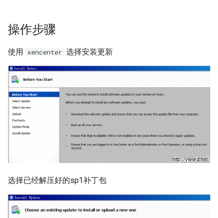
Harbor Send email failed:501
Windows 添加静态路由
Docker漏洞获取宿主机 root权
Nodejs 使用国内 NPM镜像站
Nginx 与 X-Forwarded-For
Kubernetes 实战-SVC服务
Git 分布式版本控制系统
Rsync 删除海量文件测试
如何设置 Tomcat容器JVM内
限
Mysql容器设置sql_mode模
使用 wireshark 对比 https 与
如何将 Django数据库 从
Ubuntu Grub2没有Windows引
Haproxy 状态统计脚本
操作步骤
存？
式
http 协议
用Harbor实现容器镜像仓库的
Windows 2003 配置ASP环境
Nodejs 包管理器 NPM
Sqlite3 迁移到 Mysql？
Nginx 配置泛域名
导菜单
Kubernetes 实战-机密数据
git-shell 禁止git用户登陆系统
简单RAID磁盘阵列测试
管理和运维
Docker 远程执行命令漏洞
Haproxy 配置统计 Socket
使用
选择安装更新
xencenter
如何自定义 Nodejs 镜像？
Mysql 从文本文件导入数据
Cisco 交换机不能配置trunk模
Windows systeminfo 命令
mpstat 命令
如何在循环中遍历 Python对
NFS故障对Nginx服务器的影
Ubuntu 查看内存硬件信息
Kubernetes 实战-数据卷
Linux 系统下的磁盘工具
式
XSS跨站攻击示例
象的属性？
响
Haproxy 使用Socat获得统计
hdparm
如何创建 Nodejs 容器？
常用 mongo 命令
使用 Recuva 恢复误删除文件
jar 命令
Ubuntu 下载工具 uget
数据
Kubernetes 实战-PV与PVC
iperf 测试网络带宽
ImageMagick 注入漏洞 CVE-
如何在 Markdown 中使用
Nginx 拒绝IP访问
AS SSD Benchmark
Docker image 命令
2016-3714
HTML 代码?
MySQL Found invalid event in
Windows 配置 SNMP
sed 命令
Ubuntu 提示boot分区空间不
Mysql 主从状态监控脚本
Kubernetes 之搭建NFS服务
binary log
VRRP协议与防火墙
Nginx 列出目录中文件
足
器
PCIe SSD磁盘
Docker 镜像体积问题
Markdown 基本语法
如何在 Django 中对上传的图
Windows NAT路由和远程访问
测试 php7
Zabbix 监控Mysql主从状态
片重命名？
Mysql min与max函数
Packets Per Second (PPS)
Nginx HA(Keepalived)
Ubuntu 移除cnnic证书
Kubernetes 好伙伴 Rancher
Linux 配置iSCSI服务器
如何自定义 phpmyadmin 镜
如何估算网站RPS峰值？
Windows 设置帐户锁定策略
diff 与 patch 命令
2.x
Zabbix Too Many Processes
像？
如何为 Django 应用创建缩略
使用xtrabackup恢复rds备份
二进制千比特每秒 - Kibps
禁止暴力破解
Nginx alias指令
Ubuntu 光盘制作成ISO文件
图？
数据
使用iDrac7更新Dell服务器
CentOS 7 网卡配置多个IP地
通过 Ingress 访问K8S内部应
Zabbix 配置邮件报警
选择已经解压好的sp1补丁包
如何设置 supervisor 管理的
BIOS
iptables
Windows Server 关闭的数据
址
用
Nginx 持续连接超时时间
连接远程桌面无法复制粘贴
子程序只运行一次？
如何为 Markdown 中的图片设
SQLSTATE 2002 No such file
执行保护(DEP)
使用 CentOS 部署 zabbix监控
置 CSS样式？
or directory
阿里云故障服务不敢恭维
防火墙导致 SNMP 故障示例
CentOS 7 安装 mongodb
使用 Kubeadm 快速部署K8S
Nginx Http基本身份认证
使用SSH隧道访问Gmail