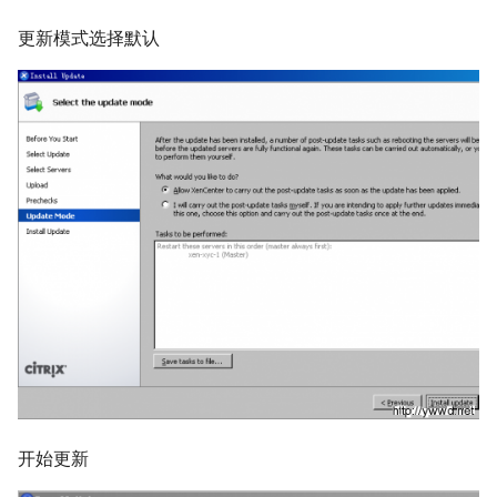
net.core.somaxconn
while 循环中ssh命令自动退
考
更新模式选择默认
Alpine容器更改正确时区
出
Ubuntu 系统 dpkg 命令
rabbitmq 3 安装与配置
Mysql 5.6 配置示例
LVS HA(Keepalived)
Docker stats命令
echo 字背景颜色和文字颜色
Ubuntu 使用电信3G网络
ldd 命令
Mysqlnd
LVS RealServer绑定VIP脚本
如何创建 Mongodb 容器？
Shell 生成随机字符串
Ubuntu 用命令修改图片
测试 CentOS 7 系统
Mysql skip-name-resolve
LVS 中的 arp_ignore 和
CentOS 7 部署 Docker引擎
mode
Shell 正则表达式
arp_annonuce 参数
Ubuntu 使用minicom连接交换
chsh 命令
机
Docker rm 命令
使用 Pacemaker + Corosync
调试 Shell 脚本
LVS - Linux虚拟服务器
LVM 扩展逻辑卷与文件系统
+ DRBD 完成 SuSe Mysql HA
Docker 查找容器的宿主机进
方案
Shell 判断一个文件是否为空
Haproxy URL Hash
md5sum 命令
程ID
Oracle 多数据库实例管理文档
Haproxy 安装与配置
LVM 创建新的逻辑卷
php容器无法加载ssh2模块
Mysql 数据导出与导入
openssl 命令
Docker容器 restart策略
开始更新
Oracle 常用Sql语句
CentOS 使用阿里Yum源