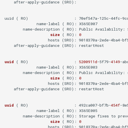
Linux Mod相关命令
    after-apply-guidance (SRO):

Linux 网卡 Can't load firmware
uuid ( RO)                    : 70ef547a-125c-44fc-9cc
              name-label ( RO): XS65E007

free 命令
        name-description ( RO): Public Availability: 
size
( RO)
: 
0
                   hosts (SRO): 9018370a-2ede-4ba4-bf5
iostat 命令
    after-apply-guidance (SRO): restartHost

CentOS 7 新命令 systemctl
uuid
( RO)
                    : 
5200911d
-5f79-
4149
-ab
              name-label ( RO): XS65E003

history 命令
        name-description ( RO): Public Availability: s
size
( RO)
: 
0
                   hosts (SRO): 9018370a-2ede-4ba4-bf5
ln 命令
    after-apply-guidance (SRO): restartHost

试用 dnsmasq
uuid
( RO)
                    : 492ca007-bf7b-
454f
-8e
              name-label ( RO): XS65E005

rf 命令
        name-description ( RO): Storage fixes to preve
size
( RO)
: 
0
chkrootkit
                   hosts (SRO): 9018370a-2ede-4ba4-bf5