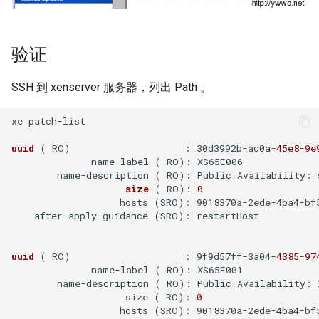
Docker login 登陆远程仓库
使用 logrotate 转储日志
验证
Docker tag 为镜像打标记
使用 Pecl 安装 imagick扩展
SSH 到 xenserver 服务器，列出 Path 。
使用 Dockerfile 创建镜像
使用 parted 调整磁盘分区大
小
xe patch-list

Docker 保存和加载镜像
Rsyslog 配置文件
uuid
( RO)
                    : 30d3992b-ac0a-
45e8
-
9e
Docker 操作系统级虚拟化技
              name-label ( RO): XS65E006

术
        name-description ( RO): Public Availability: s
Apache ab压力测试工具
size
( RO)
: 
0
                   hosts (SRO): 9018370a-2ede-4ba4-bf5
Docker 容器技术
php扩展模块memcache
    after-apply-guidance (SRO): restartHost

Docker 容器技术大会
updatedb 与 locate 命令
uuid
( RO)
                    : 9f9d57ff-3a04-
4385
-
97
              name-label ( RO): XS65E001

        name-description ( RO): Public Availability: 
cut 命令
                    size ( RO): 
0
                   hosts (SRO): 9018370a-2ede-4ba4-bf5