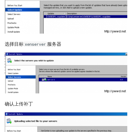
如何创建 Memcached 容器？
Windows Server 2003 配置用
环境
Zabbix 设置Agent脚本超时时
Markdown富文本编辑器
Mysql status状态信息
户单会话
使用CDN为网站加速
Cisco 交换机常用命令
使用 Pecl 安装 mongo驱动
Nginx 设置404页面
Ubuntu 安装 pip3
间
如何创建持久化 Redis 容器？
django-mdeditor
测试 Kubernetes 问题随笔
Mysql truncate 清空表数据
Windows diskpart 命令
HP_DL_160 内存条安装顺序
Cisco 局域网络设计示例
CentOS 7 部署 Tomcat9
Nginx 配置防盗链功能
Ubuntu 14.04 使用移动4G网络
Zabbix 监控磁盘IO
如何解决Docker环境时区问
如何在 Django admin 后台上
如何迁移 Redmine 到
题？
传图片文件？
Mysql explain 分析慢查询
Windows 动态卷
Postfix Open Relay
Docker？
tcpdump 抓包工具
Linux系统fstab文件
Nginx 添加模块
Ubuntu 14.04 固态磁盘配置
zabbix_get 采集数据空值
选择目标
服务器
xenserver
Trim
如何解决 Docker容器中文乱
如何获得 Python 的关键字？
have equal MySQL server
Intel XEON L/E/X/W 系列区
如何使用 Docker-Compose
Samba 配置共享
Nginx 反向代理与负载均衡
Zabbix Appliance
码？
UUIDs
别
部署 Django 项目？
Remmina 连接VNC远程桌面
Python 简单爬虫示例
hostnamectl 命令
Nginx 配置 SSL
Zabbix Agent
如何自定义带有Windows字体
使用 Shell 批量更改 Mysql表
测试 iDRAC6(7) 远程控制卡
如何使用 Docker-Compose
如何退出 telnet 会话？
的Docker镜像？
同步与异步
名
部署 FTP 服务？
parted 命令
Nginx location指令
Ubuntu 14.04 安装字体
Docker build镜像 cache的副
TCP 状态统计脚本
使用 phpMyAdmin 查询
如何使用 Docker-Compose
CentOS 7 开机运行脚本
Nginx rewrite指令
作用
Mysql
确认上传补丁
编排 Nodejs 项目？
Ubuntu 使用VMware Player
awk 示例
CentOS 7 命令自动补齐
Nginx gzip 压缩
如何将 Docker 容器日志记录
Mysql read_only 只读数据库
如何使用 Rancher 打造一个私
Ubuntu 14.04 使用搜狗输入法
到 rsyslog？
有的 CaaS 平台？
awk 调用外部变量
CentOS 7 关闭防火墙与
Haproxy HA(Keepalived)