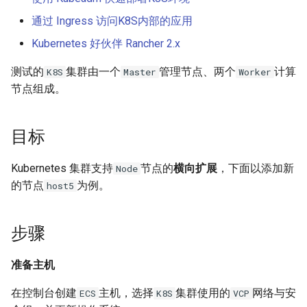
题？
iSCSI
docker-compose 错误提示 无
Ansible 使用循环完成重复性
Nginx 反向代理 Tomcat 错误
SwitchyOmega插件
如何设置 Cisco 交换机时间?
Zabbix web scenarios
Jenkins升级CVE-2017-
使用 Dify 开发AI应用
法支持的版本
任务
示例
如何使用 Sysbench 对 Mysql
1000353
Flask框架中使用Redis(三)
XenServer删除只有一台主机
Git clone 指定的分支
MooseFS 2.x 常用命令
加入K8S集群
通过 Ingress 访问K8S内部的应用
进行压力测试？
Jenkins 配置 Nodejs 持续集
Windows Server 2012R2
的主机池
Ubuntu 安装 flash浏览器插件
ping Time to live exceeded
Zabbix latest data 排错好帮手
创建 AnythingLLM 个人知识
Kubernetes 好伙伴 Rancher 2.x
成
MPIO
如何找到 Docker 中使用磁盘
Ansible synchronize 模块
Nginx 配置 WebSocket
阿里云盾发现WebShell处理
库
Flask框架中使用Redis(二)
Git 更改远程地址协议
MooseFS 2.x 关闭及启动顺序
查看节点
最多的容器？
Mysql initialization 重新初始
过程
XenServer 虚拟机安装 guest-
Ubuntu 16.04 终端使用多标签
TCP time wait bucket table
Zabbix 监控 Mysql慢查询日
测试的
集群由一个
管理节点、两个
计算
K8S
Master
Worker
化系统库
Jenkins 配置 Gogs webhook
Windows print 相关命令
Ansible template 模块
tools
使用
页
overflow
志
使用 DeepSeek-R1 模型写代
Flask框架中使用Redis(一)
Git reset 版本回退
MooseFS 2.x 错误信息
添加标签(可选)
节点组成。
插件
如何更改 Docker 网桥默认的
HTTP_X_FORWARDED_FOR
MySQL安全漏洞 CCVE-2016-
码
网段地址？
获取客户端IP地址
Mysql 存储过程
Windows Server 2012R2 显示
6662
Ansible 文件&拷贝模块
Windows Server 2012R2 配置
Ubuntu 安装 virtualbox 5.1
使用RIP协议实现桌面到容器
Zabbix 监控 Redis 与
使用 Python 计算中位数
Git 钩子
MooseFS 2.x 分布式文件系统
其它
目标
使用 jenkins 与 docker 完成
网络图标
Hyper-V
网络通信
Memcache
本地部署 DeepSeek-R1 模型
部署手册
java 项目持续集成
如何删除 无效的(none)
阿里云SLB HTTP to HTTPS
Postgresql 授权只读用户
没有VPC的阿里金融云安全
Ansible 批量更新 Ubuntu 内核
Ubuntu 音频编辑软件 audacity
Mkdocs 谷歌字体加载失败
php_codesniffer
小结
Kubernetes 集群支持
节点的
横向扩展
，下面以添加新
Node
Docker镜像？
Windows 查看文件的隐藏属
吗？
XenServer PV模式导致程序
NAT网关支持pptp穿透
Zabbix 主机克隆
MegaSAS RAID卡管理程序
的节点
为例。
Jenkins 持续集成工具
性
host5
coredump
Nginx limit_rate 限速模块
Postgresql使用 pg_dumpall
Ansible Playbook 安装
Ubuntu 16.04 LTS
如何判断 Python 变量的类
Git merge 合并分支
MegaCLI
参考
如何使用 Gunicorn 管理
命令免密码导出数据
x-xss x-frame-options strict-
Docker
Cisco 交换机网络设计方案示
Zabbix 正则表达式
型？
Django 应用？
Maven 入门
Windows arp 命令
transport-security 保护
XenServer 虚拟机无法识别全
Nginx 自定义日志
例
Ubuntu 安装 xmind
Git 版本升级
固态磁盘检测工具
步骤
部CPU
Postgresql 备份脚本
Ansible 小试牛刀
Zabbix 监控交换机带宽
如何使用 Sorted 对字典排
如何自定义 Django 镜像？
部署 Maven
Windows Thin PC
动态CDN保护网站与网站加速
Nginx echo 模块
Cisco 3560X 升级 License
序？
Ubuntu 密码管理软件
Git 配置代理
CentOS Ignoring disk sda
准备主机
XenServer 虚拟机无法安装系
Postgresql 客户端 psql
如何使用 NPM 安装 VUE 框
keepassx
Zabbix 配置macro变量
如何添加 php-imap扩展模
统
Harbor 仓库自动复制镜像
Windows slmgr.vbs 命令
Chrome 浏览器 Cookies 插件
架?
Nginx if与set指令
Cisco Command rejected not
如何使用 Python 完成 HTML
使用git完成程序上线流程
Sysbench IO基准测试
在控制台创建
主机，选择
集群使用的
网络与安
ECS
K8S
VCP
块？
Mysql容器设置字符集
allowed on this interface
转 PDF任务？
Remmina 共享文件夹
Zabbix 监控 Haproxy