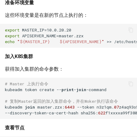
准备环境变量
如何创建 Memcached 容器？
IDC应用虚拟化技术计划
Windows Server 2003 配置用
Zabbix 设置Agent脚本超时时
Markdown富文本编辑器
Mysql status状态信息
户单会话
使用CDN为网站加速
Cisco 交换机常用命令
使用 Pecl 安装 mongo驱动
Nginx 设置404页面
Ubuntu 安装 pip3
间
这些环境变量是在新的节点上执行的：
如何创建持久化 Redis 容器？
django-mdeditor
XenServer 安装 OpenSuse
13.2
Mysql truncate 清空表数据
Windows diskpart 命令
HP_DL_160 内存条安装顺序
Cisco 局域网络设计示例
CentOS 7 部署 Tomcat9
Nginx 配置防盗链功能
Ubuntu 14.04 使用移动4G网络
Zabbix 监控磁盘IO
export
如何解决Docker环境时区问
如何在 Django admin 后台上
export
题？
传图片文件？
XenServer tapdisk
Mysql explain 分析慢查询
Windows 动态卷
Postfix Open Relay
tcpdump 抓包工具
Linux系统fstab文件
Nginx 添加模块
Ubuntu 14.04 固态磁盘配置
zabbix_get 采集数据空值
echo
"
${MASTER_IP}
${APISERVER_NAME}
"
experienced an error
Trim
如何解决 Docker容器中文乱
如何获得 Python 的关键字？
have equal MySQL server
Intel XEON L/E/X/W 系列区
Samba 配置共享
Nginx 反向代理与负载均衡
Zabbix Appliance
加入K8S集群
码？
XenServer 6.5 更新补丁
UUIDs
别
Remmina 连接VNC远程桌面
获得加入集群的命令参数：
Python 简单爬虫示例
hostnamectl 命令
Nginx 配置 SSL
Zabbix Agent
如何自定义带有Windows字体
Windows Server 2008R2 配置
使用 Shell 批量更改 Mysql表
测试 iDRAC6(7) 远程控制卡
如何退出 telnet 会话？
# Master 上执行命令
的Docker镜像？
Hyper-V
同步与异步
名
parted 命令
Nginx location指令
kubeadm token create --
print
-
join
-command

Ubuntu 14.04 安装字体
Docker build镜像 cache的副
NFS存储超时导致XenServer
TCP 状态统计脚本
使用 phpMyAdmin 查询
# 复制Master返回的加入集群命令，并在Woker执行该命令
CentOS 7 开机运行脚本
Nginx rewrite指令
kubeadm 
join
 master.zzx:
6443
 --token n3z1qm.
07
z4aq93o
作用
重启
Mysql
Ubuntu 使用VMware Player
--discovery-token-ca-cert-hash sha256:
622
awk 示例
CentOS 7 命令自动补齐
Nginx gzip 压缩
如何将 Docker 容器日志记录
Intel I/O虚拟分配技术(VT-d)
Mysql read_only 只读数据库
Ubuntu 14.04 使用搜狗输入法
查看节点
到 rsyslog？
awk 调用外部变量
CentOS 7 关闭防火墙与
Haproxy HA(Keepalived)