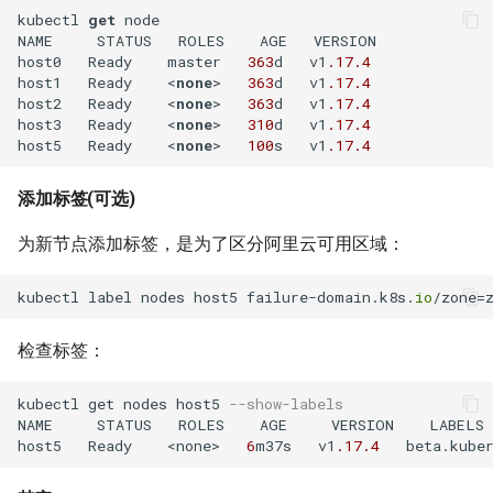
XenServer 6.5
Mysql count()函数
Selinux
Ubuntu 获取笔记本硬件温度
kubectl 
get
 node

使用 supervisor 支持容器
python 列表生成式
Haproxy 配置SSL证书
NAME     STATUS   ROLES    AGE   VERSION

crontab
XenServer 使用命令行更新补
Mysql sleep()函数
CentOS 7 配置网络
Ubuntu 使用iftop查看网络流
host0   Ready    master   
363
d   v1
.17
.4
丁
host1   Ready    
<
none
>
363
d   v1
.17
.4
python 元组
量
SSL证书
host2   Ready    
<
none
>
363
d   v1
.17
.4
DockerFile COPY绝对路径报
Postgresql 导出与导入示例
CentOS 7 扩展root根分区
host3   Ready    
<
none
>
310
d   v1
.17
.4
错
XenServer 设置虚拟机CPU权
python 列表常用方法
使用iotop找到占用磁盘io的进
Haproxy 日志
host5   Ready    
<
none
>
100
s   v1
.17
.4
重
redis 常用命令
程
清除Linux系统登陆信息
Docker 数据卷
python 列表基本操作
Squid 正向代理
添加标签(可选)
XenServer 重置root账户密码
Mysql innodb replication
Ubuntu 关闭 Swap
supervisord 命令
Docker cp 命令
为新节点添加标签，是为了区分阿里云可用区域：
python 序列和列表
Squid 隐藏头部信息
Xen 半虚拟化(PV)和完全虚拟
Mysql 设置sql_mode
Ubuntu 设置 swappiness
screen 命令
如何使用docker-php-ext-
化(HVM)
kubectl label nodes host5 failure-domain.k8s.
io
python获取公网IP地址
Squid refresh_pattern 指令
install安装扩展模块？
Oracle the password has
Ubuntu 系统 chpasswd 命令
brctl 命令
XenServer 销毁指定的 VDI
检查标签：
expired
python以脚本方式运行
Squid Forwarding loop
如何为Alpine容器安装Perl套
Ubuntu 替换 cosmos 壁纸
Linux 前台与后台
detected
件？
kubectl get nodes host5 
--show-labels 
XenServer 隐藏的虚拟机
Mysql 使用defaults-file免密
Memcached 服务启动脚本
NAME     STATUS   ROLES    AGE     VERSION    LABELS

登录
Ubuntu 配置 SNMP服务
CentOS irqbalance导致高负载
LVS UDP服务测试
host5   Ready    <none>   
6
m37s   v1
.17
.4
   beta.kube
没有LVM逻辑卷如何扩展
XenServer 主机池变更Master
CentOS 配置多IP脚本
Docker存储空间？
Redis 配置
Ubuntu 单人模式修改root密码
使用 Pecl 安装 intl扩展
LVS + Keepalived 生产环境参