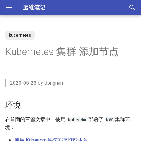
运维笔记
正
在
kubernetes
你好 MacOS
为 Claude Code 添加 skills
Docker 使用 Socks5 代理2
zst 压缩工具
环境
Vue 配置开发与生产环境
XenServer 7 配置HA高可用
Nginx 缓存服务器(番外)动态
MySQL 视图 ERROR 1227错
如何调整 VirtualBox 虚拟机磁
ACL规则 inbound 与 outbound
强制 Maven 重新检查本地缓
体验 Zabbix 6.0 LTS
如何升级二进制版本的
SSD磁盘
Windows Server Backup 释放
当IT从业者遇到诈骗信息
初
Kubernetes 集群-添加节点
upstream
误
盘空间？
使用场景
存
Gogs？
存储空间
始
常用软件安装与配
使用 nrm 管理 npm 源
使用 Docker 部署 ActiveMQ
配置 rsyslog 为 iptables 日志
目标
Vue 生产环境跨域 Nginx 配置
XenServer 7 配置MPIO多路
如何使用 Docker-Compose
MooseFS 2.x Chunk维护模式
Memcached UDP反射攻击漏
单独写入日志文件
径
Nginx 缓存服务器(番外)定制
如何找到 Redis 中的较大的
Ubuntu 思维导图软件
使用阿里云IPSEC-VPN 建立
使用JenkinsFile构建golang项
部署 Zabbix 监控系统？
如何撤销 Git 暂存文件？
Windows Server Backup 备份
洞
化
Docker镜像
Key？
Site-to-Site隧道网络
目
功能
Homebrew 包管理器
Claude 好搭档 cc-switch
使用 Docker 部署
步骤
Vue 与 Gin 开发环境跨域问题
MooseFS 2.x 千万小文件示例
搜
PostgreSQL
Tar命令 如何将软连接对应的
XenServer 虚拟机设置单人模
Linux系统通过PID查看进程信
更改 Zabbix Docker容器时区
如何者修正 git commit 提交？
为什么要设置域名 CAA记录？
2020-05-23 by dongnan
文件打包？
式
Nginx 缓存服务器(下)
体验 TDengine 时序数据库
息
OpenVPN CRL has expired
Jenkins 传统构建 与 Pipeline
Windows Server 2012R2 网卡
Ubuntu Server 安装 NVIDIA 驱
Ubuntu 22.04 配置Vue开发环
MooseFS 2.x 简单性能测试
准备主机
索
构建的区别
聚合
动
Docker 如何使用 Socks5 代
境
使用 Docker部署zabbix监控
如何解决 git merger 冲突？
如何隐藏 Tomcat 容器版本信
引
环境
理？
Ansible 定义变量与条件判断
vhdx 转换成 vhd
Nginx 缓存服务器(上)
如何将 Redis 迁移到阿里云数
Ubuntu 刻录软件 k3b
如何处理 Cisco 交换机 err-
系统
息？
MooseFS 2.x 破坏性测试
安装kubeadm
据库Redis版?
disabled 故障？
Jenkins 使用 Docker-in-
Windows Server 2012R2 存储
擎
OpenRouter LLM聚合平台
Ubuntu 22.04 安装及配置
如何修改 Git 的用户名和邮
Docker (DinD) 模式
池
如何减少 golang 项目 docker
如何设置 ftp 被动模式的
GoLang
XenServer 配置NTP服务
Nginx client intended to send
Ubuntu系统sublime使用中文
使用 Docker部署 Zabbix
箱？
Tomcat安全漏洞CVE-2017-
在前面的三篇文章中，使用
部署了
集群环
MooseFS 2.x 在线扩容
加载镜像(可选)
Kubeadm
K8S
镜像的大小
iptables 防火墙规则？
too large body
MySql Generated Column 引
如何查看 Cicso 交换机日志？
Proxy
5664
使用 uv工具管理 MCP项目
境：
发 ERROR 3105 (HY000) 错误
如何解决 Jenkins 磁盘不足问
Windows Server 2012R2
使用pyenv 管理Python环境
XenServer 配置DNS服务
Chrome 浏览器安装
Git 强制 push 远程分支
MooseFS 2.x 垃圾回收时间
准备环境变量
使用 Kubeadm 快速部署K8S环境