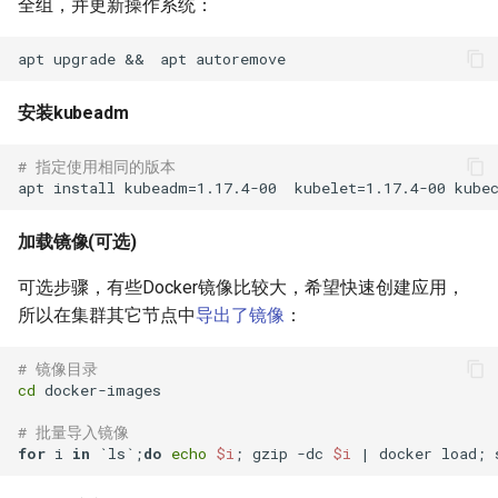
全组，并更新操作系统：
XenServer 7.0
Harbor Send email failed:501
Windows 添加静态路由
Docker漏洞获取宿主机 root权
Nodejs 使用国内 NPM镜像站
Nginx 与 X-Forwarded-For
Git 分布式版本控制系统
Rsync 删除海量文件测试
如何设置 Tomcat容器JVM内
限
Mysql容器设置sql_mode模
使用 wireshark 对比 https 与
如何将 Django数据库 从
Ubuntu Grub2没有Windows引
Haproxy 状态统计脚本
存？
XenServer 设置虚拟机网络带
式
http 协议
用Harbor实现容器镜像仓库的
Windows 2003 配置ASP环境
Nodejs 包管理器 NPM
Sqlite3 迁移到 Mysql？
Nginx 配置泛域名
导菜单
git-shell 禁止git用户登陆系统
简单RAID磁盘阵列测试
宽
管理和运维
Docker 远程执行命令漏洞
Haproxy 配置统计 Socket
安装kubeadm
如何自定义 Nodejs 镜像？
Mysql 从文本文件导入数据
Cisco 交换机不能配置trunk模
Windows systeminfo 命令
mpstat 命令
如何在循环中遍历 Python对
NFS故障对Nginx服务器的影
Ubuntu 查看内存硬件信息
Linux 系统下的磁盘工具
XenServer 设置虚拟机开机启
式
XSS跨站攻击示例
象的属性？
响
Haproxy 使用Socat获得统计
hdparm
# 指定使用相同的版本
如何创建 Nodejs 容器？
动
常用 mongo 命令
使用 Recuva 恢复误删除文件
jar 命令
Ubuntu 下载工具 uget
数据
iperf 测试网络带宽
ImageMagick 注入漏洞 CVE-
如何在 Markdown 中使用
Nginx 拒绝IP访问
AS SSD Benchmark
Docker image 命令
XenServer 图形方式安装Linux
2016-3714
HTML 代码?
MySQL Found invalid event in
Windows 配置 SNMP
sed 命令
Ubuntu 提示boot分区空间不
Mysql 主从状态监控脚本
加载镜像(可选)
binary log
VRRP协议与防火墙
Nginx 列出目录中文件
足
PCIe SSD磁盘
可选步骤，有些Docker镜像比较大，希望快速创建应用，
Docker 镜像体积问题
Windows Hyper-V 虚拟机未
Markdown 基本语法
如何在 Django 中对上传的图
Windows NAT路由和远程访问
测试 php7
Zabbix 监控Mysql主从状态
所以在集群其它节点中
导出了镜像
：
知设备VMBUS
片重命名？
Mysql min与max函数
Packets Per Second (PPS)
Nginx HA(Keepalived)
Ubuntu 移除cnnic证书
Linux 配置iSCSI服务器
如何自定义 phpmyadmin 镜
如何估算网站RPS峰值？
Windows 设置帐户锁定策略
diff 与 patch 命令
Zabbix Too Many Processes
# 镜像目录
像？
XenServer 无存储迁移
如何为 Django 应用创建缩略
使用xtrabackup恢复rds备份
二进制千比特每秒 - Kibps
禁止暴力破解
Nginx alias指令
Ubuntu 光盘制作成ISO文件
cd
 docker-images

图？
数据
使用iDrac7更新Dell服务器
CentOS 7 网卡配置多个IP地
Zabbix 配置邮件报警
如何设置 supervisor 管理的
CloudStack 方向比努力更重
BIOS
iptables
Windows Server 关闭的数据
址
Nginx 持续连接超时时间
连接远程桌面无法复制粘贴
# 批量导入镜像
for
 i 
in
 `ls`;
do
echo
$i
; gzip -dc 
$i
 | docker load; 
子程序只运行一次？
要
如何为 Markdown 中的图片设
SQLSTATE 2002 No such file
执行保护(DEP)
使用 CentOS 部署 zabbix监控
置 CSS样式？
or directory
阿里云故障服务不敢恭维
防火墙导致 SNMP 故障示例
CentOS 7 安装 mongodb
Nginx Http基本身份认证
使用SSH隧道访问Gmail