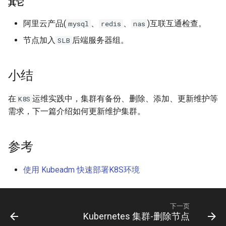
其它
XenServer 创建 Windows 实
net.core.somaxconn
while 循环中ssh命令自动退
考
Alpine容器更改正确时区
例
出
Ubuntu 系统 dpkg 命令
阿里云产品(
、
、
)互联互通检查。
rabbitmq 3 安装与配置
mysql
redis
nas
Mysql 5.6 配置示例
LVS HA(Keepalived)
节点加入
后端服务器组。
SLB
Docker stats命令
XenServer 建立本地ISO SR库
echo 字背景颜色和文字颜色
Ubuntu 使用电信3G网络
ldd 命令
Mysqlnd
LVS RealServer绑定VIP脚本
如何创建 Mongodb 容器？
XenServer Tools
Shell 生成随机字符串
Ubuntu 用命令修改图片
小结
测试 CentOS 7 系统
Mysql skip-name-resolve
LVS 中的 arp_ignore 和
CentOS 7 部署 Docker引擎
XenServer 主机资源池
mode
Shell 正则表达式
arp_annonuce 参数
Ubuntu 使用minicom连接交换
chsh 命令
在
运维实践中，集群有备份、删除、添加、更新维护等
K8S
机
需求，下一篇介绍如何更新维护集群。
Docker rm 命令
XenServer 存储
使用 Pacemaker + Corosync
调试 Shell 脚本
LVS - Linux虚拟服务器
LVM 扩展逻辑卷与文件系统
+ DRBD 完成 SuSe Mysql HA
Docker 查找容器的宿主机进
参考
使用 XenCenter 绑定网卡
方案
Shell 判断一个文件是否为空
Haproxy URL Hash
md5sum 命令
程ID
试用 XenServer 6.2
Oracle 多数据库实例管理文档
使用 Kubeadm 快速部署K8S环境
Haproxy 安装与配置
LVM 创建新的逻辑卷
php容器无法加载ssh2模块
XenMotion 和 Storage
Mysql 数据导出与导入
openssl 命令
Docker容器 restart策略
XenMotion
下一页
Kubernetes 集群-删除节点
Oracle 常用Sql语句
CentOS 使用阿里Yum源