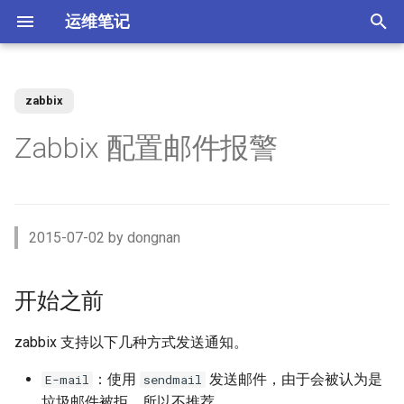
运维笔记
正
在
zabbix
你好 MacOS
为 Claude Code 添加 skills
Docker 使用 Socks5 代理2
zst 压缩工具
Kubernetes 测试阿里云CSI插
Vue 配置开发与生产环境
XenServer 7 配置HA高可用
Nginx 缓存服务器(番外)动态
MySQL 视图 ERROR 1227错
如何调整 VirtualBox 虚拟机磁
ACL规则 inbound 与 outbound
强制 Maven 重新检查本地缓
开始之前
如何升级二进制版本的
SSD磁盘
Windows Server Backup 释放
当IT从业者遇到诈骗信息
初
Zabbix 配置邮件报警
件
upstream
误
盘空间？
使用场景
存
Gogs？
存储空间
始
常用软件安装与配
使用 nrm 管理 npm 源
使用 Docker 部署 ActiveMQ
配置 rsyslog 为 iptables 日志
Vue 生产环境跨域 Nginx 配置
XenServer 7 配置MPIO多路
环境
MooseFS 2.x Chunk维护模式
Memcached UDP反射攻击漏
单独写入日志文件
Kubernetes Ingress IP白名单
径
Nginx 缓存服务器(番外)定制
如何找到 Redis 中的较大的
Ubuntu 思维导图软件
使用阿里云IPSEC-VPN 建立
使用JenkinsFile构建golang项
如何撤销 Git 暂存文件？
Windows Server Backup 备份
洞
化
Docker镜像
Key？
Site-to-Site隧道网络
目
功能
Homebrew 包管理器
Claude 好搭档 cc-switch
使用 Docker 部署
Vue 与 Gin 开发环境跨域问题
操作步骤
MooseFS 2.x 千万小文件示例
搜
PostgreSQL
Tar命令 如何将软连接对应的
Kubernetes 无法删除命名空
XenServer 虚拟机设置单人模
Linux系统通过PID查看进程信
如何者修正 git commit 提交？
为什么要设置域名 CAA记录？
2015-07-02 by dongnan
文件打包？
间
式
Nginx 缓存服务器(下)
体验 TDengine 时序数据库
息
OpenVPN CRL has expired
Jenkins 传统构建 与 Pipeline
Windows Server 2012R2 网卡
Ubuntu Server 安装 NVIDIA 驱
Ubuntu 22.04 配置Vue开发环
MooseFS 2.x 简单性能测试
准备脚本
索
构建的区别
聚合
动
Docker 如何使用 Socks5 代
境
如何解决 git merger 冲突？
如何隐藏 Tomcat 容器版本信
引
开始之前
理？
Ansible 定义变量与条件判断
Kubernetes 自定义 ingress规
vhdx 转换成 vhd
Nginx 缓存服务器(上)
如何将 Redis 迁移到阿里云数
Ubuntu 刻录软件 k3b
如何处理 Cisco 交换机 err-
息？
MooseFS 2.x 破坏性测试
自定义媒介
则
据库Redis版?
disabled 故障？
Jenkins 使用 Docker-in-
Windows Server 2012R2 存储
擎
OpenRouter LLM聚合平台
Ubuntu 22.04 安装及配置
如何修改 Git 的用户名和邮
Docker (DinD) 模式
池
如何减少 golang 项目 docker
如何设置 ftp 被动模式的
GoLang
XenServer 配置NTP服务
Nginx client intended to send
Ubuntu系统sublime使用中文
箱？
Tomcat安全漏洞CVE-2017-
zabbix 支持以下几种方式发送通知。
Triggers 与 Actions
MooseFS 2.x 在线扩容
镜像的大小
iptables 防火墙规则？
Kubernetes 节点标签和定向
too large body
MySql Generated Column 引
如何查看 Cicso 交换机日志？
5664
使用 uv工具管理 MCP项目
：使用
发送邮件，由于会被认为是
E-mail
sendmail
调度
发 ERROR 3105 (HY000) 错误
如何解决 Jenkins 磁盘不足问
Windows Server 2012R2
使用pyenv 管理Python环境
XenServer 配置DNS服务
Chrome 浏览器安装
Git 强制 push 远程分支
MooseFS 2.x 垃圾回收时间
举个栗子
垃圾邮件被拒，所以不推荐。