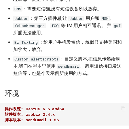
题？
iSCSI
docker-compose 错误提示 无
Ansible 使用循环完成重复性
Nginx 反向代理 Tomcat 错误
SwitchyOmega插件
如何设置 Cisco 交换机时间?
Jenkins升级CVE-2017-
使用 Dify 开发AI应用
法支持的版本
任务
Ingress 配置 SSL证书
示例
如何使用 Sysbench 对 Mysql
1000353
Flask框架中使用Redis(三)
XenServer删除只有一台主机
Git clone 指定的分支
MooseFS 2.x 常用命令
操作步骤
：需要短信猫,没有短信设备所以放弃。
SMS
进行压力测试？
Jenkins 配置 Nodejs 持续集
Windows Server 2012R2
的主机池
Ubuntu 安装 flash浏览器插件
ping Time to live exceeded
创建 AnythingLLM 个人知识
：第三方插件,能让
用户和
、
Jabber
Jabber
MSN
成
MPIO
如何找到 Docker 中使用磁盘
Ansible synchronize 模块
Kubernetes 集群-更新证书
Nginx 配置 WebSocket
阿里云盾发现WebShell处理
库
Flask框架中使用Redis(二)
Git 更改远程地址协议
MooseFS 2.x 关闭及启动顺序
验证
、
等 IM 用户相互通讯。 拜
YahooMessager
ICQ
gwf
最多的容器？
Mysql initialization 重新初始
过程
XenServer 虚拟机安装 guest-
Ubuntu 16.04 终端使用多标签
TCP time wait bucket table
所赐无法使用。
化系统库
Jenkins 配置 Gogs webhook
Windows print 相关命令
Ansible template 模块
Kubernetes 集群-维护节点
tools
使用
页
overflow
使用 DeepSeek-R1 模型写代
Flask框架中使用Redis(一)
Git reset 版本回退
Actions 重复报警
MooseFS 2.x 错误信息
：给用户手机发短信，貌似只支持美国和
Ez Texting
插件
如何更改 Docker 网桥默认的
HTTP_X_FORWARDED_FOR
MySQL安全漏洞 CCVE-2016-
码
加拿大，放弃。
网段地址？
获取客户端IP地址
Mysql 存储过程
Windows Server 2012R2 显示
6662
Ansible 文件&拷贝模块
Kubernetes 集群-添加节点
Windows Server 2012R2 配置
Ubuntu 安装 virtualbox 5.1
使用RIP协议实现桌面到容器
使用 Python 计算中位数
Git 钩子
MooseFS 2.x 分布式文件系统
问题描述
使用 jenkins 与 docker 完成
网络图标
Hyper-V
网络通信
本地部署 DeepSeek-R1 模型
部署手册
：自定义脚本,把信息传递给脚
Custom alertscripts
java 项目持续集成
如何删除 无效的(none)
阿里云SLB HTTP to HTTPS
Postgresql 授权只读用户
没有VPC的阿里金融云安全
Ansible 批量更新 Ubuntu 内核
Kubernetes 集群-删除节点
Ubuntu 音频编辑软件 audacity
Mkdocs 谷歌字体加载失败
php_codesniffer
解决方法
本,我们在脚本里使用
、调用短信接口发送
sendEmail
Docker镜像？
Windows 查看文件的隐藏属
吗？
XenServer PV模式导致程序
NAT网关支持pptp穿透
MegaSAS RAID卡管理程序
短信等，也是今天示例所使用的方式。
Jenkins 持续集成工具
性
coredump
Nginx limit_rate 限速模块
Postgresql使用 pg_dumpall
Ansible Playbook 安装
Kubernetes 集群-数据备份
Ubuntu 16.04 LTS
如何判断 Python 变量的类
Git merge 合并分支
MegaCLI
Actions 定制规则
如何使用 Gunicorn 管理
命令免密码导出数据
x-xss x-frame-options strict-
Docker
Cisco 交换机网络设计方案示
型？
环境
Django 应用？
Maven 入门
Windows arp 命令
transport-security 保护
XenServer 虚拟机无法识别全
Nginx 自定义日志
例
Kubernetes 实战-暴露应用
Ubuntu 安装 xmind
Git 版本升级
固态磁盘检测工具
步骤
部CPU
Postgresql 备份脚本
Ansible 小试牛刀
如何使用 Sorted 对字典排
如何自定义 Django 镜像？
部署 Maven
Windows Thin PC
动态CDN保护网站与网站加速
Nginx echo 模块
Cisco 3560X 升级 License
Kubernetes 实战-资源限制
序？
Ubuntu 密码管理软件
Git 配置代理
CentOS Ignoring disk sda
验证
操作系统: CentOS 6.6 amd64
XenServer 虚拟机无法安装系
Postgresql 客户端 psql
如何使用 NPM 安装 VUE 框
keepassx
软件版本: zabbix 2.4.x
脚本版本: sendEmail-1.56
如何添加 php-imap扩展模
统
Harbor 仓库自动复制镜像
Windows slmgr.vbs 命令
Chrome 浏览器 Cookies 插件
架?
Nginx if与set指令
Cisco Command rejected not
Kubernetes 实战-网络策略
如何使用 Python 完成 HTML
使用git完成程序上线流程
Sysbench IO基准测试
zabbix 3.2 报警配置
块？
Mysql容器设置字符集
allowed on this interface
转 PDF任务？
Remmina 共享文件夹