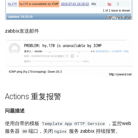
mv 命令
nf_conntrack 模块
zabbix发送邮件
dig 命令
ip 命令
curl 命令
sudo 命令
Actions 重复报警
tr 命令
问题描述
crontab 任务计划
使用自带的模板
，监控web
Template App HTTP Service
parted 恢复误删除的分区
服务器
端口，关闭
服务 zabbix 持续报警。
80
nginx