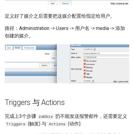
XenServer 6.5
Mysql count()函数
Selinux
Ubuntu 获取笔记本硬件温度
使用 supervisor 支持容器
如何使用 Docker-Compose
python 列表生成式
Haproxy 配置SSL证书
crontab
XenServer 使用命令行更新补
编排 Gogs 应用？
Mysql sleep()函数
定义好了媒介之后需要把这媒介配置给指定给用户。
CentOS 7 配置网络
Ubuntu 使用iftop查看网络流
丁
python 元组
量
SSL证书
路径：Administration -> Users -> 用户名 -> media -> 添加
DockerFile COPY绝对路径报
如何使用 Docker-Compose
Postgresql 导出与导入示例
CentOS 7 扩展root根分区
创建的媒介。
错
XenServer 设置虚拟机CPU权
部署 PHP 项目？
python 列表常用方法
使用iotop找到占用磁盘io的进
Haproxy 日志
重
redis 常用命令
程
清除Linux系统登陆信息
Docker 数据卷
使用 Docker-Compose 部署
python 列表基本操作
Squid 正向代理
XenServer 重置root账户密码
Harbor 仓库
Mysql innodb replication
Ubuntu 关闭 Swap
supervisord 命令
Docker cp 命令
python 序列和列表
Squid 隐藏头部信息
Xen 半虚拟化(PV)和完全虚拟
Docker 编排工具 Compose
Mysql 设置sql_mode
Ubuntu 设置 swappiness
screen 命令
如何使用docker-php-ext-
化(HVM)
python获取公网IP地址
Squid refresh_pattern 指令
install安装扩展模块？
Docker Swarm
Oracle the password has
Ubuntu 系统 chpasswd 命令
brctl 命令
XenServer 销毁指定的 VDI
expired
python以脚本方式运行
Squid Forwarding loop
Triggers 与 Actions
如何为Alpine容器安装Perl套
Ubuntu 替换 cosmos 壁纸
Linux 前台与后台
detected
件？
XenServer 隐藏的虚拟机
Mysql 使用defaults-file免密
Memcached 服务启动脚本
完成上3个步骤
扔不能发送报警邮件，还需要定义
zabbix
登录
Ubuntu 配置 SNMP服务
CentOS irqbalance导致高负载
LVS UDP服务测试
(触发) 与
(动作):
Triggers
Actions
没有LVM逻辑卷如何扩展
XenServer 主机池变更Master
CentOS 配置多IP脚本
Docker存储空间？
Redis 配置
Ubuntu 单人模式修改root密码
使用 Pecl 安装 intl扩展
LVS + Keepalived 生产环境参