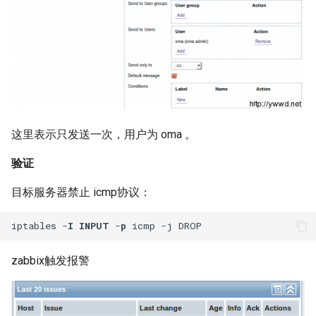
tree 命令
ntpdate 命令
nmap 命令
wget 命令
这里表示只发送一次，用户为 oma 。
验证
chattr 与 lsattr 命令
目标服务器禁止 icmp协议：
netstat 命令
iptables -
I
INPUT
 -
p
ls 命令
zabbix触发报警
tar 命令
nc 命令