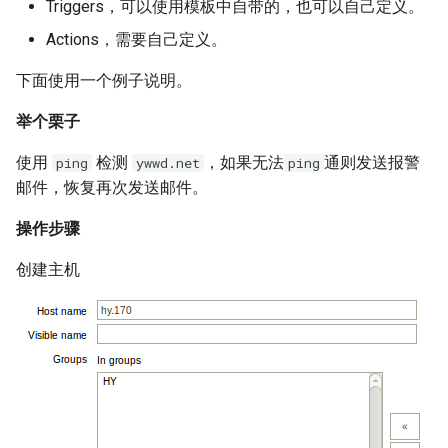
Triggers，可以使用模板中自带的，也可以自己定义。
XenServer 创建 Windows 实
net.core.somaxconn
while 循环中ssh命令自动退
考
Actions，需要自己定义。
Alpine容器更改正确时区
例
出
Ubuntu 系统 dpkg 命令
rabbitmq 3 安装与配置
Mysql 5.6 配置示例
LVS HA(Keepalived)
下面使用一个例子说明。
Docker stats命令
XenServer 建立本地ISO SR库
echo 字背景颜色和文字颜色
Ubuntu 使用电信3G网络
ldd 命令
Mysqlnd
LVS RealServer绑定VIP脚本
举个栗子
如何创建 Mongodb 容器？
XenServer Tools
Shell 生成随机字符串
Ubuntu 用命令修改图片
测试 CentOS 7 系统
使用
检测
，如果无法
通则发送报警
ping
ywwd.net
ping
Mysql skip-name-resolve
LVS 中的 arp_ignore 和
CentOS 7 部署 Docker引擎
邮件，恢复再次发送邮件。
XenServer 主机资源池
mode
Shell 正则表达式
arp_annonuce 参数
Ubuntu 使用minicom连接交换
chsh 命令
机
操作步骤
Docker rm 命令
XenServer 存储
使用 Pacemaker + Corosync
调试 Shell 脚本
LVS - Linux虚拟服务器
LVM 扩展逻辑卷与文件系统
+ DRBD 完成 SuSe Mysql HA
创建主机
Docker 查找容器的宿主机进
使用 XenCenter 绑定网卡
方案
Shell 判断一个文件是否为空
Haproxy URL Hash
md5sum 命令
程ID
试用 XenServer 6.2
Oracle 多数据库实例管理文档
Haproxy 安装与配置
LVM 创建新的逻辑卷
php容器无法加载ssh2模块
XenMotion 和 Storage
Mysql 数据导出与导入
openssl 命令
Docker容器 restart策略
XenMotion
Oracle 常用Sql语句
CentOS 使用阿里Yum源