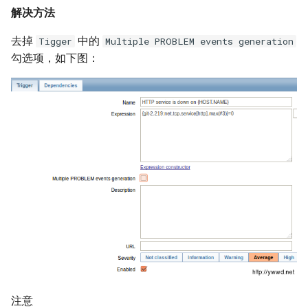
解决方法
SSH 禁止root账户远程登录
去掉
中的
Tigger
Multiple PROBLEM events generation
stat 命令
勾选项，如下图：
tee 命令
date 命令
Rsync 服务与配置文档
LVM 逻辑卷管理器
find 命令
部署 NTP 时间服务器
ulimit 命令
注意