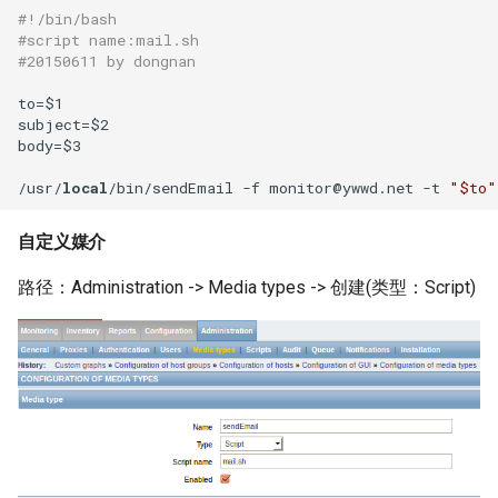
如何创建 Memcached 容器？
IDC应用虚拟化技术计划
Windows Server 2003 配置用
环境
#!/bin/bash
Markdown富文本编辑器
Mysql status状态信息
户单会话
使用CDN为网站加速
#script name:mail.sh
Cisco 交换机常用命令
使用 Pecl 安装 mongo驱动
Nginx 设置404页面
Ubuntu 安装 pip3
#20150611 by dongnan
如何创建持久化 Redis 容器？
django-mdeditor
XenServer 安装 OpenSuse
测试 Kubernetes 问题随笔
13.2
Mysql truncate 清空表数据
Windows diskpart 命令
HP_DL_160 内存条安装顺序
Cisco 局域网络设计示例
CentOS 7 部署 Tomcat9
Nginx 配置防盗链功能
Ubuntu 14.04 使用移动4G网络
to=$1

如何解决Docker环境时区问
如何在 Django admin 后台上
如何迁移 Redmine 到
subject=$2

body=$3

题？
传图片文件？
XenServer tapdisk
Mysql explain 分析慢查询
Windows 动态卷
Postfix Open Relay
Docker？
tcpdump 抓包工具
Linux系统fstab文件
Nginx 添加模块
Ubuntu 14.04 固态磁盘配置
experienced an error
Trim
/usr/
local
/bin/sendEmail -f monitor@ywwd.net -t 
"$to"
如何解决 Docker容器中文乱
如何获得 Python 的关键字？
have equal MySQL server
Intel XEON L/E/X/W 系列区
如何使用 Docker-Compose
Samba 配置共享
Nginx 反向代理与负载均衡
码？
XenServer 6.5 更新补丁
UUIDs
别
部署 Django 项目？
Remmina 连接VNC远程桌面
自定义媒介
Python 简单爬虫示例
hostnamectl 命令
Nginx 配置 SSL
如何自定义带有Windows字体
Windows Server 2008R2 配置
使用 Shell 批量更改 Mysql表
测试 iDRAC6(7) 远程控制卡
如何使用 Docker-Compose
如何退出 telnet 会话？
路径：Administration -> Media types -> 创建(类型：Script)
的Docker镜像？
Hyper-V
同步与异步
名
部署 FTP 服务？
parted 命令
Nginx location指令
Ubuntu 14.04 安装字体
Docker build镜像 cache的副
NFS存储超时导致XenServer
TCP 状态统计脚本
使用 phpMyAdmin 查询
如何使用 Docker-Compose
CentOS 7 开机运行脚本
Nginx rewrite指令
作用
重启
Mysql
编排 Nodejs 项目？
Ubuntu 使用VMware Player
awk 示例
CentOS 7 命令自动补齐
Nginx gzip 压缩
如何将 Docker 容器日志记录
Intel I/O虚拟分配技术(VT-d)
Mysql read_only 只读数据库
如何使用 Rancher 打造一个私
Ubuntu 14.04 使用搜狗输入法
到 rsyslog？
有的 CaaS 平台？
awk 调用外部变量
CentOS 7 关闭防火墙与
Haproxy HA(Keepalived)