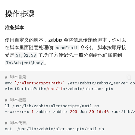
XenServer 7.0
Harbor Send email failed:501
Windows 添加静态路由
Docker漏洞获取宿主机 root权
Nodejs 使用国内 NPM镜像站
Nginx 与 X-Forwarded-For
Kubernetes 实战-SVC服务
Git 分布式版本控制系统
Rsync 删除海量文件测试
步骤
操作步骤
如何设置 Tomcat容器JVM内
限
Mysql容器设置sql_mode模
使用 wireshark 对比 https 与
如何将 Django数据库 从
Ubuntu Grub2没有Windows引
存？
XenServer 设置虚拟机网络带
式
http 协议
用Harbor实现容器镜像仓库的
Windows 2003 配置ASP环境
Nodejs 包管理器 NPM
Sqlite3 迁移到 Mysql？
Nginx 配置泛域名
导菜单
Kubernetes 实战-机密数据
git-shell 禁止git用户登陆系统
简单RAID磁盘阵列测试
配置action动作
准备脚本
宽
管理和运维
Docker 远程执行命令漏洞
如何自定义 Nodejs 镜像？
Mysql 从文本文件导入数据
Cisco 交换机不能配置trunk模
Windows systeminfo 命令
mpstat 命令
如何在循环中遍历 Python对
NFS故障对Nginx服务器的影
Ubuntu 查看内存硬件信息
Kubernetes 实战-数据卷
Linux 系统下的磁盘工具
验证
使用自定义的脚本，zabbix 会将信息传递给脚本，你可以
XenServer 设置虚拟机开机启
式
XSS跨站攻击示例
象的属性？
响
hdparm
在脚本里面随意处理(如
命令)。 脚本按顺序接
sendEmail
如何创建 Nodejs 容器？
动
常用 mongo 命令
使用 Recuva 恢复误删除文件
jar 命令
Ubuntu 下载工具 uget
Kubernetes 实战-PV与PVC
Zabbix 3.2 on Docker
受是
了,为了方便记忆,一般分别给他们赋值到
$1,$2,$3
iperf 测试网络带宽
ImageMagick 注入漏洞 CVE-
如何在 Markdown 中使用
Nginx 拒绝IP访问
AS SSD Benchmark
。
To\Subject\body
Docker image 命令
XenServer 图形方式安装Linux
2016-3714
HTML 代码?
MySQL Found invalid event in
Windows 配置 SNMP
sed 命令
Ubuntu 提示boot分区空间不
Kubernetes 之搭建NFS服务
脚本文件
binary log
VRRP协议与防火墙
Nginx 列出目录中文件
足
器
PCIe SSD磁盘
# 脚本目录
Docker 镜像体积问题
Windows Hyper-V 虚拟机未
Markdown 基本语法
如何在 Django 中对上传的图
Windows NAT路由和远程访问
测试 php7
脚本目录
awk 
'/^AlertScriptsPath/'
 /etc/zabbix/zabbix_server.co
知设备VMBUS
片重命名？
Mysql min与max函数
Packets Per Second (PPS)
Nginx HA(Keepalived)
Ubuntu 移除cnnic证书
Kubernetes 好伙伴 Rancher
Linux 配置iSCSI服务器
AlertScriptsPath=
/usr/li
b/zabbix/alertscripts

如何自定义 phpmyadmin 镜
如何估算网站RPS峰值？
Windows 设置帐户锁定策略
diff 与 patch 命令
2.x
脚本权限
# 脚本权限
像？
XenServer 无存储迁移
如何为 Django 应用创建缩略
使用xtrabackup恢复rds备份
二进制千比特每秒 - Kibps
禁止暴力破解
Nginx alias指令
Ubuntu 光盘制作成ISO文件
ll /usr/lib/zabbix/alertscripts/mail.sh

图？
数据
使用iDrac7更新Dell服务器
CentOS 7 网卡配置多个IP地
通过 Ingress 访问K8S内部应
参考
-rwxr-xr-
x
1
 zabbix zabbix 
293
 Jun 
30
16
:
46
 /usr/lib/z
如何设置 supervisor 管理的
CloudStack 方向比努力更重
BIOS
iptables
Windows Server 关闭的数据
址
用
Nginx 持续连接超时时间
连接远程桌面无法复制粘贴
# 脚本代码
子程序只运行一次？
要
如何为 Markdown 中的图片设
SQLSTATE 2002 No such file
执行保护(DEP)
cat  /usr/lib/zabbix/alertscripts/mail.sh

置 CSS样式？
or directory
阿里云故障服务不敢恭维
防火墙导致 SNMP 故障示例
CentOS 7 安装 mongodb
使用 Kubeadm 快速部署K8S
Nginx Http基本身份认证
使用SSH隧道访问Gmail