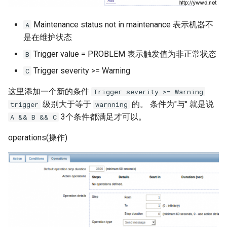
nfsstat 命令
Maintenance status not in maintenance 表示机器不
A
是在维护状态
exportfs 命令
Trigger value = PROBLEM 表示触发值为非正常状态
B
Trigger severity >= Warning
C
Linux 与 BSD 有什么不同
这里添加一个新的条件
Trigger severity >= Warning
使用 dd命令将ISO镜像写入U
级别大于等于
的。 条件为"与" 就是说
trigger
warnning
盘
3个条件都满足才可以。
A && B && C
SSH 强制密钥方式登陆
operations(操作)
SSH 目录权限问题导致无法
登录
killall 命令
Linux 输入输出与重定向