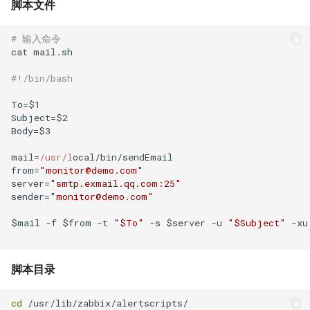
脚本文件
# 输入命令
cat mail.sh

#!/bin/bash
To=$1

Subject=$2

Body=$3

mail=
/usr/l
ocal/bin/sendEmail

from=
"monitor@demo.com"
server=
"smtp.exmail.qq.com:25"
sender=
"monitor@demo.com"
$mail -f $from -t 
"$To"
 -s $server -u 
"$Subject"
 -xu
脚本目录
cd