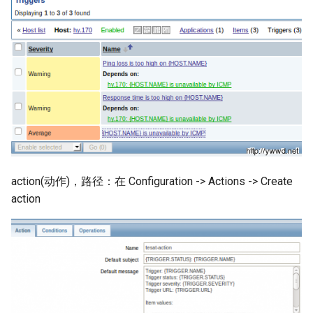
service failed
Docker login 登陆远程仓库
使用 logrotate 转储日志
VMware ESXi 虚拟机分配超
Docker tag 为镜像打标记
过2TB的虚拟磁盘
使用 Pecl 安装 imagick扩展
使用 Dockerfile 创建镜像
VMware ESXi 配置SNMP服务
使用 parted 调整磁盘分区大
小
Docker 保存和加载镜像
百万PV项目与虚拟化方案
Rsyslog 配置文件
Docker 操作系统级虚拟化技
VMware ESXi 设置虚拟机自
术
启动
Apache ab压力测试工具
action(动作)，路径：在 Configuration -> Actions -> Create
action
Docker 容器技术
VMware ESXi 资源限制
php扩展模块memcache
Docker 容器技术大会
VMware vCenter 虚拟机克隆
updatedb 与 locate 命令
功能
cut 命令
VMware vSphere Hypervisor