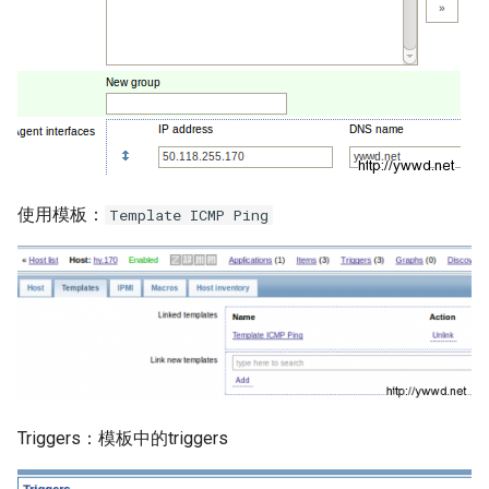
Docker inspect 命令
XenServer 更改桥接网络模式
Oracle sqlplus
ssldump 命令
Docker with an unknown CA
Hyper-V 虚拟机导入导出
certificate
DRBD 状态含义
make 命令
Hyper-V 限制虚拟机CPU资源
Docker logs 命令
DRBD 故障测试及脑裂处理
vsftp 配置白/白名单
VMware vSphere 客户端报错
Docker 设置容器环境变量
使用 DRBD 与 Heartbeat 实现
Unix 发展历史
使用模板：
Template ICMP Ping
VMware vSphere Web客户端
Mysql 高可用
Docker 容器端口映射
Linux系统定制PS1变量
VMware vSphere 5.5 SIOC
Mysql Innodb 使用独立表空
使用 Supervisor 管理 Docker
间
NFS nobody权限问题
容器多个进程
VMware vSphere 5.5 发布
Mysql 基本sql语句
ldconfig 命令
Docker exec 命令
VMware vSphere ESXi 需要整
合虚拟机磁盘
Mysql show processlist
su 命令
Docker 推送镜像到仓库要几
Triggers：模板中的triggers
步？
VMware Login to the query
alias 命令