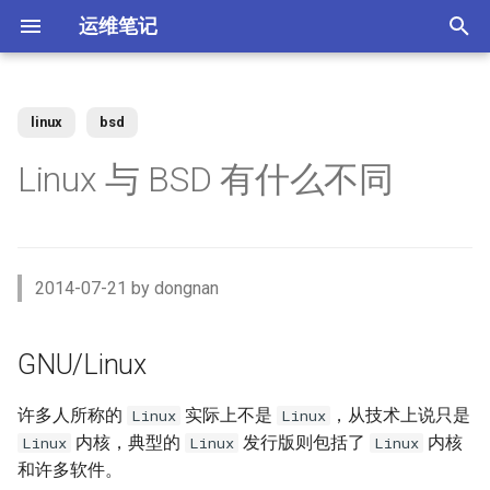
运维笔记
正
在
linux
bsd
你好 MacOS
为 Claude Code 添加 skills
Docker 使用 Socks5 代理2
GNU/Linux
Kubernetes 测试阿里云CSI插
Vue 配置开发与生产环境
XenServer 7 配置HA高可用
Nginx 缓存服务器(番外)动态
MySQL 视图 ERROR 1227错
如何调整 VirtualBox 虚拟机磁
ACL规则 inbound 与 outbound
强制 Maven 重新检查本地缓
体验 Zabbix 6.0 LTS
如何升级二进制版本的
SSD磁盘
Windows Server Backup 释放
当IT从业者遇到诈骗信息
初
Linux 与 BSD 有什么不同
件
upstream
误
盘空间？
使用场景
存
Gogs？
存储空间
始
常用软件安装与配
使用 nrm 管理 npm 源
使用 Docker 部署 ActiveMQ
类UNIX操作系统
Vue 生产环境跨域 Nginx 配置
XenServer 7 配置MPIO多路
如何使用 Docker-Compose
MooseFS 2.x Chunk维护模式
Memcached UDP反射攻击漏
Kubernetes Ingress IP白名单
径
Nginx 缓存服务器(番外)定制
如何找到 Redis 中的较大的
Ubuntu 思维导图软件
使用阿里云IPSEC-VPN 建立
使用JenkinsFile构建golang项
部署 Zabbix 监控系统？
如何撤销 Git 暂存文件？
Windows Server Backup 备份
洞
化
Docker镜像
Key？
Site-to-Site隧道网络
目
功能
Homebrew 包管理器
Claude 好搭档 cc-switch
使用 Docker 部署
内核 vs 完整操作系统
Vue 与 Gin 开发环境跨域问题
MooseFS 2.x 千万小文件示例
搜
PostgreSQL
Kubernetes 无法删除命名空
XenServer 虚拟机设置单人模
Linux系统通过PID查看进程信
更改 Zabbix Docker容器时区
如何者修正 git commit 提交？
为什么要设置域名 CAA记录？
2014-07-21 by dongnan
间
式
Nginx 缓存服务器(下)
体验 TDengine 时序数据库
息
OpenVPN CRL has expired
Jenkins 传统构建 与 Pipeline
Windows Server 2012R2 网卡
Ubuntu Server 安装 NVIDIA 驱
许可证
Ubuntu 22.04 配置Vue开发环
MooseFS 2.x 简单性能测试
索
构建的区别
聚合
动
Docker 如何使用 Socks5 代
境
使用 Docker部署zabbix监控
如何解决 git merger 冲突？
如何隐藏 Tomcat 容器版本信
引
GNU/Linux
理？
Kubernetes 自定义 ingress规
vhdx 转换成 vhd
Nginx 缓存服务器(上)
如何将 Redis 迁移到阿里云数
Ubuntu 刻录软件 k3b
如何处理 Cisco 交换机 err-
系统
息？
BSD分支
MooseFS 2.x 破坏性测试
则
据库Redis版?
disabled 故障？
Jenkins 使用 Docker-in-
Windows Server 2012R2 存储
擎
OpenRouter LLM聚合平台
Ubuntu 22.04 安装及配置
如何修改 Git 的用户名和邮
Docker (DinD) 模式
池
如何减少 golang 项目 docker
GoLang
XenServer 配置NTP服务
Nginx client intended to send
Ubuntu系统sublime使用中文
使用 Docker部署 Zabbix
箱？
Tomcat安全漏洞CVE-2017-
许多人所称的
实际上不是
，从技术上说只是
谁更受欢迎
MooseFS 2.x 在线扩容
Linux
Linux
镜像的大小
Kubernetes 节点标签和定向
too large body
MySql Generated Column 引
如何查看 Cicso 交换机日志？
Proxy
5664
使用 uv工具管理 MCP项目
内核，典型的
发行版则包括了
内核
Linux
Linux
Linux
调度
发 ERROR 3105 (HY000) 错误
如何解决 Jenkins 磁盘不足问
Windows Server 2012R2
使用pyenv 管理Python环境
XenServer 配置DNS服务
Chrome 浏览器安装
Git 强制 push 远程分支
参考
MooseFS 2.x 垃圾回收时间
和许多软件。