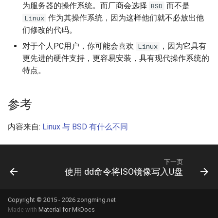
Docker inspect 命令
XenServer 更改桥接网络模式
为服务器的操作系统。而厂商会选择
而不是
BSD
Oracle sqlplus
作为其操作系统，因为这样他们就不必放出他
Linux
Docker with an unknown CA
Hyper-V 虚拟机导入导出
们修改的代码。
certificate
DRBD 状态含义
对于个人PC用户，你可能会喜欢
，因为它具有
Linux
Hyper-V 限制虚拟机CPU资源
更先进的硬件支持，更容易安装，具有现代操作系统的
Docker logs 命令
DRBD 故障测试及脑裂处理
特点。
VMware vSphere 客户端报错
Docker 设置容器环境变量
使用 DRBD 与 Heartbeat 实现
VMware vSphere Web客户端
Mysql 高可用
参考
Docker 容器端口映射
VMware vSphere 5.5 SIOC
Mysql Innodb 使用独立表空
内容来自:
Linux 与 BSD 有什么不同
使用 Supervisor 管理 Docker
间
容器多个进程
VMware vSphere 5.5 发布
Mysql 基本sql语句
下一页
Docker exec 命令
使用 dd命令将ISO镜像写入U盘
VMware vSphere ESXi 需要整
合虚拟机磁盘
Mysql show processlist
Docker 推送镜像到仓库要几
Copyright © 2015 - 2026 zongming.net
步？
VMware Login to the query
Made with
Material for MkDocs