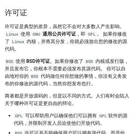
如何创建 Memcached 容器？
IDC应用虚拟化技术计划
Windows Server 2003 配置用
环境
Zabbix 设置Agent脚本超时时
Markdown富文本编辑器
Mysql status状态信息
户单会话
使用CDN为网站加速
Cisco 交换机常用命令
Nginx 设置404页面
Ubuntu 安装 pip3
间
许可证
如何创建持久化 Redis 容器？
django-mdeditor
XenServer 安装 OpenSuse
测试 Kubernetes 问题随笔
13.2
Mysql truncate 清空表数据
Windows diskpart 命令
HP_DL_160 内存条安装顺序
Cisco 局域网络设计示例
Nginx 配置防盗链功能
Ubuntu 14.04 使用移动4G网络
Zabbix 监控磁盘IO
许可证是典型的差异，虽然它不会对大多数人产生影响。
如何解决Docker环境时区问
如何在 Django admin 后台上
如何迁移 Redmine 到
使用
通用公共许可证
，即
。 如果你修改
Linux
GNU
GPL
题？
传图片文件？
XenServer tapdisk
Mysql explain 分析慢查询
Windows 动态卷
Postfix Open Relay
Docker？
tcpdump 抓包工具
Nginx 添加模块
Ubuntu 14.04 固态磁盘配置
zabbix_get 采集数据空值
了
内核，并将其分发，你就必须放出您的修改的源
Linux
experienced an error
Trim
代码。
如何解决 Docker容器中文乱
如何获得 Python 的关键字？
have equal MySQL server
Intel XEON L/E/X/W 系列区
如何使用 Docker-Compose
Nginx 反向代理与负载均衡
Zabbix Appliance
使用
BSD许可证
。如果你修改了
内核或发行版，
码？
XenServer 6.5 更新补丁
BSD
BSD
UUIDs
别
部署 Django 项目？
Remmina 连接VNC远程桌面
并且发布它，你根本不需要必须发布其源代码。 你可以自
Python 简单爬虫示例
Nginx 配置 SSL
Zabbix Agent
如何自定义带有Windows字体
Windows Server 2008R2 配置
由地对你的
代码做任何你想做的事情，你没有义务发
使用 Shell 批量更改 Mysql表
测试 iDRAC6(7) 远程控制卡
BSD
如何使用 Docker-Compose
如何退出 telnet 会话？
的Docker镜像？
Hyper-V
同步与异步
名
布的你修改的源代码，当然你想发布也行。
部署 FTP 服务？
Nginx location指令
Ubuntu 14.04 安装字体
两者都是开放源码的，但是以不同的方式。人们有时会陷入
Docker build镜像 cache的副
NFS存储超时导致XenServer
TCP 状态统计脚本
使用 phpMyAdmin 查询
如何使用 Docker-Compose
Nginx rewrite指令
关于哪种许可证是更自由的辩论。
作用
重启
Mysql
编排 Nodejs 项目？
Ubuntu 使用VMware Player
awk 示例
Nginx gzip 压缩
可以帮助用户以确保他们可以拥有
软件的源
GPL
GPL
如何将 Docker 容器日志记录
Intel I/O虚拟分配技术(VT-d)
Mysql read_only 只读数据库
如何使用 Rancher 打造一个私
Ubuntu 14.04 使用搜狗输入法
代码，并限制开发人员迫使他们开放代码。
到 rsyslog？
有的 CaaS 平台？
awk 调用外部变量
Haproxy HA(Keepalived)
许可证并不能确保用户可以拥有源代码，而是给
BSD