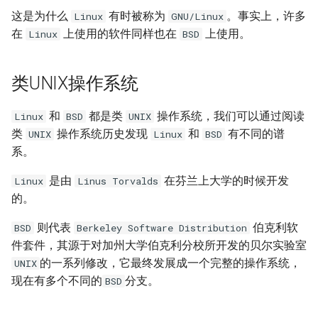
题？
iSCSI
docker-compose 错误提示 无
Nginx 反向代理 Tomcat 错误
SwitchyOmega插件
如何设置 Cisco 交换机时间?
Zabbix web scenarios
Jenkins升级CVE-2017-
使用 Dify 开发AI应用
这是为什么
有时被称为
。事实上，许多
Linux
GNU/Linux
法支持的版本
Ingress 配置 SSL证书
示例
如何使用 Sysbench 对 Mysql
1000353
Flask框架中使用Redis(三)
XenServer删除只有一台主机
Git clone 指定的分支
MooseFS 2.x 常用命令
在
上使用的软件同样也在
上使用。
Linux
BSD
进行压力测试？
Jenkins 配置 Nodejs 持续集
Windows Server 2012R2
的主机池
Ubuntu 安装 flash浏览器插件
ping Time to live exceeded
Zabbix latest data 排错好帮手
创建 AnythingLLM 个人知识
成
MPIO
如何找到 Docker 中使用磁盘
Kubernetes 集群-更新证书
Nginx 配置 WebSocket
阿里云盾发现WebShell处理
库
Flask框架中使用Redis(二)
Git 更改远程地址协议
MooseFS 2.x 关闭及启动顺序
最多的容器？
Mysql initialization 重新初始
过程
XenServer 虚拟机安装 guest-
Ubuntu 16.04 终端使用多标签
TCP time wait bucket table
Zabbix 监控 Mysql慢查询日
类UNIX操作系统
化系统库
Jenkins 配置 Gogs webhook
Windows print 相关命令
Kubernetes 集群-维护节点
tools
使用
页
overflow
志
使用 DeepSeek-R1 模型写代
Flask框架中使用Redis(一)
Git reset 版本回退
MooseFS 2.x 错误信息
插件
如何更改 Docker 网桥默认的
HTTP_X_FORWARDED_FOR
MySQL安全漏洞 CCVE-2016-
码
和
都是类
操作系统，我们可以通过阅读
Linux
BSD
UNIX
网段地址？
获取客户端IP地址
Mysql 存储过程
Windows Server 2012R2 显示
6662
Kubernetes 集群-添加节点
Windows Server 2012R2 配置
Ubuntu 安装 virtualbox 5.1
使用RIP协议实现桌面到容器
Zabbix 监控 Redis 与
使用 Python 计算中位数
Git 钩子
MooseFS 2.x 分布式文件系统
类
操作系统历史发现
和
有不同的谱
UNIX
Linux
BSD
使用 jenkins 与 docker 完成
网络图标
Hyper-V
网络通信
Memcache
本地部署 DeepSeek-R1 模型
部署手册
系。
java 项目持续集成
如何删除 无效的(none)
阿里云SLB HTTP to HTTPS
Postgresql 授权只读用户
没有VPC的阿里金融云安全
Kubernetes 集群-删除节点
Ubuntu 音频编辑软件 audacity
Mkdocs 谷歌字体加载失败
php_codesniffer
Docker镜像？
Windows 查看文件的隐藏属
吗？
XenServer PV模式导致程序
NAT网关支持pptp穿透
Zabbix 主机克隆
MegaSAS RAID卡管理程序
是由
在芬兰上大学的时候开发
Linux
Linus Torvalds
Jenkins 持续集成工具
性
coredump
Nginx limit_rate 限速模块
Postgresql使用 pg_dumpall
Kubernetes 集群-数据备份
Ubuntu 16.04 LTS
如何判断 Python 变量的类
Git merge 合并分支
MegaCLI
的。
如何使用 Gunicorn 管理
命令免密码导出数据
x-xss x-frame-options strict-
Cisco 交换机网络设计方案示
Zabbix 正则表达式
型？
Django 应用？
Maven 入门
Windows arp 命令
transport-security 保护
则代表
伯克利软
XenServer 虚拟机无法识别全
Nginx 自定义日志
例
BSD
Berkeley Software Distribution
Kubernetes 实战-暴露应用
Ubuntu 安装 xmind
Git 版本升级
固态磁盘检测工具
部CPU
Postgresql 备份脚本
件套件，其源于对加州大学伯克利分校所开发的贝尔实验室
Zabbix 监控交换机带宽
如何使用 Sorted 对字典排
如何自定义 Django 镜像？
部署 Maven
Windows Thin PC
动态CDN保护网站与网站加速
Nginx echo 模块
Cisco 3560X 升级 License
的一系列修改，它最终发展成一个完整的操作系统，
Kubernetes 实战-资源限制
序？
Ubuntu 密码管理软件
UNIX
Git 配置代理
CentOS Ignoring disk sda
XenServer 虚拟机无法安装系
Postgresql 客户端 psql
keepassx
Zabbix 配置macro变量
现在有多个不同的
分支。
BSD
如何添加 php-imap扩展模
统
Harbor 仓库自动复制镜像
Windows slmgr.vbs 命令
Chrome 浏览器 Cookies 插件
Nginx if与set指令
Cisco Command rejected not
Kubernetes 实战-网络策略
如何使用 Python 完成 HTML
使用git完成程序上线流程
Sysbench IO基准测试
块？
Mysql容器设置字符集
allowed on this interface
转 PDF任务？
Remmina 共享文件夹
Zabbix 监控 Haproxy