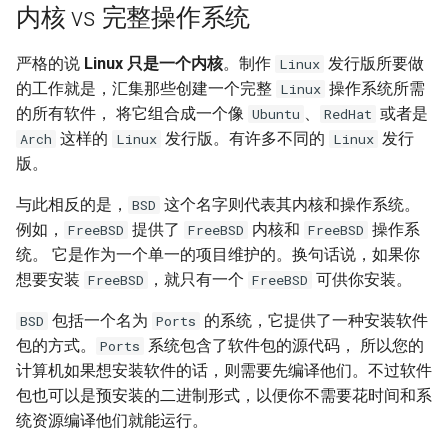
内核 vs 完整操作系统
XenServer 7.0
Harbor Send email failed:501
Windows 添加静态路由
Docker漏洞获取宿主机 root权
Nginx 与 X-Forwarded-For
Kubernetes 实战-SVC服务
Git 分布式版本控制系统
Rsync 删除海量文件测试
如何设置 Tomcat容器JVM内
限
Mysql容器设置sql_mode模
使用 wireshark 对比 https 与
如何将 Django数据库 从
Ubuntu Grub2没有Windows引
Haproxy 状态统计脚本
严格的说
Linux 只是一个内核
。制作
发行版所要做
Linux
存？
XenServer 设置虚拟机网络带
式
http 协议
用Harbor实现容器镜像仓库的
Windows 2003 配置ASP环境
Sqlite3 迁移到 Mysql？
Nginx 配置泛域名
导菜单
Kubernetes 实战-机密数据
git-shell 禁止git用户登陆系统
简单RAID磁盘阵列测试
的工作就是，汇集那些创建一个完整
操作系统所需
Linux
宽
管理和运维
Docker 远程执行命令漏洞
Haproxy 配置统计 Socket
的所有软件， 将它组合成一个像
、
或者是
Ubuntu
RedHat
如何自定义 Nodejs 镜像？
Mysql 从文本文件导入数据
Cisco 交换机不能配置trunk模
Windows systeminfo 命令
如何在循环中遍历 Python对
NFS故障对Nginx服务器的影
Ubuntu 查看内存硬件信息
Kubernetes 实战-数据卷
Linux 系统下的磁盘工具
这样的
发行版。有许多不同的
发行
Arch
Linux
Linux
XenServer 设置虚拟机开机启
式
XSS跨站攻击示例
象的属性？
响
Haproxy 使用Socat获得统计
hdparm
版。
如何创建 Nodejs 容器？
动
常用 mongo 命令
使用 Recuva 恢复误删除文件
Ubuntu 下载工具 uget
数据
Kubernetes 实战-PV与PVC
iperf 测试网络带宽
ImageMagick 注入漏洞 CVE-
如何在 Markdown 中使用
Nginx 拒绝IP访问
AS SSD Benchmark
与此相反的是，
这个名字则代表其内核和操作系统。
BSD
Docker image 命令
XenServer 图形方式安装Linux
2016-3714
HTML 代码?
MySQL Found invalid event in
Windows 配置 SNMP
Ubuntu 提示boot分区空间不
Mysql 主从状态监控脚本
Kubernetes 之搭建NFS服务
例如，
提供了
内核和
操作系
FreeBSD
FreeBSD
FreeBSD
binary log
VRRP协议与防火墙
Nginx 列出目录中文件
足
器
PCIe SSD磁盘
统。 它是作为一个单一的项目维护的。换句话说，如果你
Docker 镜像体积问题
Windows Hyper-V 虚拟机未
Markdown 基本语法
如何在 Django 中对上传的图
Windows NAT路由和远程访问
Zabbix 监控Mysql主从状态
想要安装
，就只有一个
可供你安装。
FreeBSD
FreeBSD
知设备VMBUS
片重命名？
Mysql min与max函数
Packets Per Second (PPS)
Nginx HA(Keepalived)
Ubuntu 移除cnnic证书
Kubernetes 好伙伴 Rancher
Linux 配置iSCSI服务器
如何自定义 phpmyadmin 镜
如何估算网站RPS峰值？
Windows 设置帐户锁定策略
2.x
Zabbix Too Many Processes
包括一个名为
的系统，它提供了一种安装软件
BSD
Ports
像？
XenServer 无存储迁移
如何为 Django 应用创建缩略
使用xtrabackup恢复rds备份
二进制千比特每秒 - Kibps
禁止暴力破解
Nginx alias指令
Ubuntu 光盘制作成ISO文件
包的方式。
系统包含了软件包的源代码， 所以您的
Ports
图？
数据
使用iDrac7更新Dell服务器
通过 Ingress 访问K8S内部应
Zabbix 配置邮件报警
计算机如果想安装软件的话，则需要先编译他们。不过软件
如何设置 supervisor 管理的
CloudStack 方向比努力更重
BIOS
iptables
Windows Server 关闭的数据
用
Nginx 持续连接超时时间
连接远程桌面无法复制粘贴
包也可以是预安装的二进制形式，以便你不需要花时间和系
子程序只运行一次？
要
如何为 Markdown 中的图片设
SQLSTATE 2002 No such file
执行保护(DEP)
使用 CentOS 部署 zabbix监控
统资源编译他们就能运行。
置 CSS样式？
or directory
阿里云故障服务不敢恭维
防火墙导致 SNMP 故障示例
使用 Kubeadm 快速部署K8S
Nginx Http基本身份认证
使用SSH隧道访问Gmail