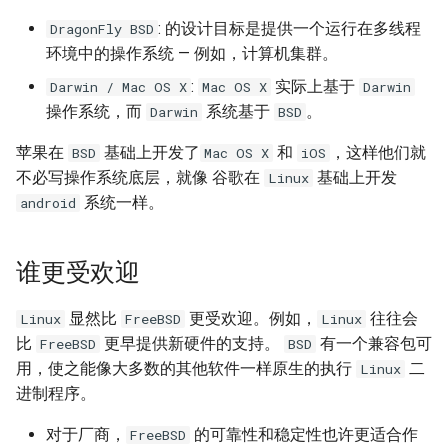
XenServer 创建 Windows 实
net.core.somaxconn
while 循环中ssh命令自动退
考
: 的设计目标是提供一个运行在多线程
DragonFly BSD
Alpine容器更改正确时区
例
出
Ubuntu 系统 dpkg 命令
环境中的操作系统 — 例如，计算机集群。
Mysql 5.6 配置示例
LVS HA(Keepalived)
:
实际上基于
Darwin / Mac OS X
Mac OS X
Darwin
Docker stats命令
XenServer 建立本地ISO SR库
echo 字背景颜色和文字颜色
Ubuntu 使用电信3G网络
操作系统，而
系统基于
。
Darwin
BSD
Mysqlnd
LVS RealServer绑定VIP脚本
如何创建 Mongodb 容器？
XenServer Tools
Shell 生成随机字符串
Ubuntu 用命令修改图片
苹果在
基础上开发了
和
，这样他们就
BSD
Mac OS X
iOS
Mysql skip-name-resolve
LVS 中的 arp_ignore 和
不必写操作系统底层，就像 谷歌在
基础上开发
Linux
CentOS 7 部署 Docker引擎
XenServer 主机资源池
mode
Shell 正则表达式
arp_annonuce 参数
Ubuntu 使用minicom连接交换
系统一样。
android
机
Docker rm 命令
XenServer 存储
使用 Pacemaker + Corosync
调试 Shell 脚本
LVS - Linux虚拟服务器
+ DRBD 完成 SuSe Mysql HA
谁更受欢迎
Docker 查找容器的宿主机进
使用 XenCenter 绑定网卡
方案
Shell 判断一个文件是否为空
Haproxy URL Hash
程ID
显然比
更受欢迎。例如，
往往会
Linux
FreeBSD
Linux
试用 XenServer 6.2
Oracle 多数据库实例管理文档
Haproxy 安装与配置
比
更早提供新硬件的支持。
有一个兼容包可
FreeBSD
BSD
php容器无法加载ssh2模块
用，使之能像大多数的其他软件一样原生的执行
二
Linux
XenMotion 和 Storage
Mysql 数据导出与导入
进制程序。
Docker容器 restart策略
XenMotion
Oracle 常用Sql语句
对于厂商，
的可靠性和稳定性也许更适合作
FreeBSD