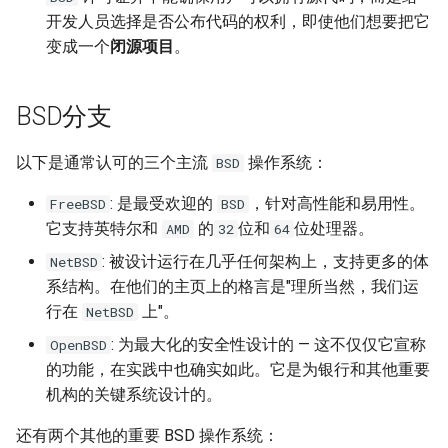
XenServer 6.5
Mysql count()函数
Ubuntu 获取笔记本硬件温度
开发人员选择是否公布代码的权利，即使他们想要把它
使用 supervisor 支持容器
如何使用 Docker-Compose
python 列表生成式
Haproxy 配置SSL证书
变成一个
闭源项目
。
crontab
XenServer 使用命令行更新补
编排 Gogs 应用？
Mysql sleep()函数
Ubuntu 使用iftop查看网络流
丁
python 元组
量
SSL证书
DockerFile COPY绝对路径报
如何使用 Docker-Compose
Postgresql 导出与导入示例
BSD分支
错
XenServer 设置虚拟机CPU权
部署 PHP 项目？
python 列表常用方法
使用iotop找到占用磁盘io的进
Haproxy 日志
重
redis 常用命令
程
以下是通常认可的三个主流
操作系统：
BSD
Docker 数据卷
使用 Docker-Compose 部署
python 列表基本操作
Squid 正向代理
XenServer 重置root账户密码
Harbor 仓库
Mysql innodb replication
Ubuntu 关闭 Swap
: 是最受欢迎的
，针对高性能和易用性。
FreeBSD
BSD
Docker cp 命令
python 序列和列表
Squid 隐藏头部信息
它支持英特尔和
的
位和
位处理器。
AMD
32
64
Xen 半虚拟化(PV)和完全虚拟
Docker 编排工具 Compose
Mysql 设置sql_mode
Ubuntu 设置 swappiness
: 被设计运行在几乎任何架构上，支持更多的体
NetBSD
如何使用docker-php-ext-
化(HVM)
python获取公网IP地址
Squid refresh_pattern 指令
系结构。在他们的主页上的格言是"理所当然，我们运
install安装扩展模块？
Docker Swarm
Oracle the password has
Ubuntu 系统 chpasswd 命令
行在
上"。
NetBSD
XenServer 销毁指定的 VDI
expired
python以脚本方式运行
Squid Forwarding loop
如何为Alpine容器安装Perl套
: 为最大化的安全性设计的 — 这不仅仅它宣称
OpenBSD
Ubuntu 替换 cosmos 壁纸
detected
件？
XenServer 隐藏的虚拟机
Mysql 使用defaults-file免密
的功能，在实践中也确实如此。它是为银行和其他重要
Memcached 服务启动脚本
登录
机构的关键系统设计的。
Ubuntu 配置 SNMP服务
LVS UDP服务测试
没有LVM逻辑卷如何扩展
XenServer 主机池变更Master
CentOS 配置多IP脚本
还有两个其他的重要 BSD 操作系统：
Docker存储空间？
Redis 配置
Ubuntu 单人模式修改root密码
LVS + Keepalived 生产环境参