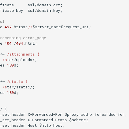
ficate      ssl/domain.crt;

ficate_key  ssl/domain.key;

sl
e 
497
 https:
//
$server_name$request_uri;

rocessing error_page
e 
404
 /
404
.html;

^~ 
/attachments {

 /s
tar/uploads/;

es 
180
d;

^~ 
/static {

 /s
tar/static/;

es 
180
d;

/ {

_set_header X-Forwarded-For $proxy_add_x_forwarded_for;

_set_header X-Forwarded-Proto $scheme;

_set_header Host $http_host;
