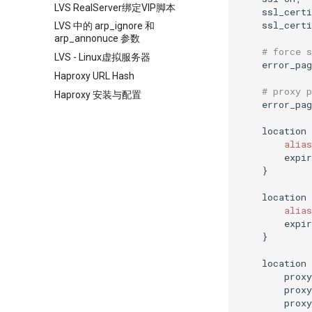
LVS RealServer绑定VIP脚本
    ssl_certi
    ssl_certi
LVS 中的 arp_ignore 和
arp_annonuce 参数
# force s
LVS - Linux虚拟服务器
    error_pag
Haproxy URL Hash
# proxy p
Haproxy 安装与配置
    error_pag
    location 
        alias
        expir
    }

    location 
        alias
        expir
    }

    location 
        proxy
        proxy
        proxy