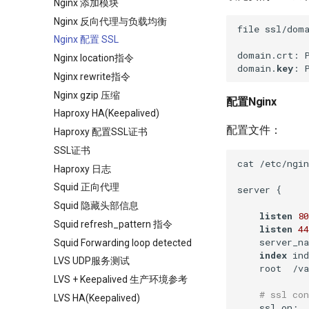
Nginx 添加模块
Nginx 反向代理与负载均衡
file ssl/doma
Nginx 配置 SSL
domain.crt: P
Nginx location指令
domain.
key
: 
Nginx rewrite指令
Nginx gzip 压缩
配置Nginx
Haproxy HA(Keepalived)
配置文件：
Haproxy 配置SSL证书
SSL证书
cat /etc/ngin
Haproxy 日志
Squid 正向代理
server {

Squid 隐藏头部信息
listen
80
Squid refresh_pattern 指令
listen
44
    server_na
Squid Forwarding loop detected
index
 ind
LVS UDP服务测试
    root  /va
LVS + Keepalived 生产环境参考
# ssl con
LVS HA(Keepalived)
    ssl on;
