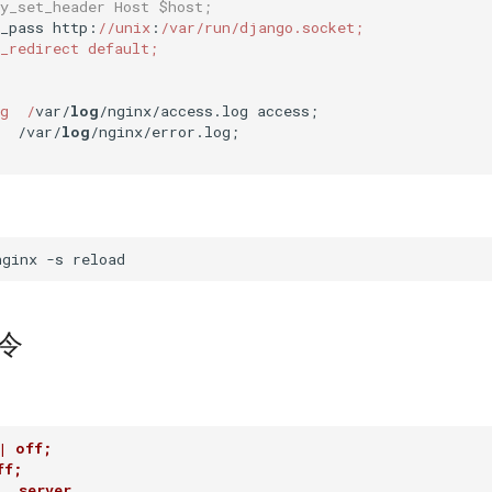
xy_set_header Host $host;
y_pass http:
//unix
:
/var/run
/django.socket;

_redirect default;

g  /
var/
log
/nginx/access.log access;

  /var/
log
/nginx/error.log;

指令
| off;
ff;
 server