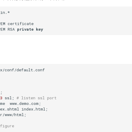
in.*

EM certificate

PEM RSA 
private
key
x/conf/default.conf

;

3
 ssl; 
# listen ssl port
me  www.demo.com;

ex.shtml index.html;

r/www/html;

figure