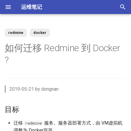
运维笔记
正
在
redmine
docker
你好 MacOS
为 Claude Code 添加 skills
Docker 使用 Socks5 代理2
zst 压缩工具
目标
Vue 配置开发与生产环境
XenServer 7 配置HA高可用
Nginx 缓存服务器(番外)动态
MySQL 视图 ERROR 1227错
如何调整 VirtualBox 虚拟机磁
ACL规则 inbound 与 outbound
强制 Maven 重新检查本地缓
体验 Zabbix 6.0 LTS
如何升级二进制版本的
SSD磁盘
Windows Server Backup 释放
当IT从业者遇到诈骗信息
初
如何迁移 Redmine 到 Docker
upstream
误
盘空间？
使用场景
存
Gogs？
存储空间
始
常用软件安装与配
使用 nrm 管理 npm 源
使用 Docker 部署 ActiveMQ
配置 rsyslog 为 iptables 日志
环境
Vue 生产环境跨域 Nginx 配置
XenServer 7 配置MPIO多路
如何使用 Docker-Compose
MooseFS 2.x Chunk维护模式
Memcached UDP反射攻击漏
?
单独写入日志文件
径
Nginx 缓存服务器(番外)定制
如何找到 Redis 中的较大的
Ubuntu 思维导图软件
使用阿里云IPSEC-VPN 建立
使用JenkinsFile构建golang项
部署 Zabbix 监控系统？
如何撤销 Git 暂存文件？
Windows Server Backup 备份
洞
化
Docker镜像
Key？
Site-to-Site隧道网络
目
功能
Homebrew 包管理器
Claude 好搭档 cc-switch
使用 Docker 部署
Vue 与 Gin 开发环境跨域问题
MooseFS 2.x 千万小文件示例
当前运行环境
搜
PostgreSQL
Tar命令 如何将软连接对应的
XenServer 虚拟机设置单人模
Linux系统通过PID查看进程信
更改 Zabbix Docker容器时区
如何者修正 git commit 提交？
为什么要设置域名 CAA记录？
文件打包？
式
Nginx 缓存服务器(下)
体验 TDengine 时序数据库
息
OpenVPN CRL has expired
Jenkins 传统构建 与 Pipeline
Windows Server 2012R2 网卡
Ubuntu Server 安装 NVIDIA 驱
Ubuntu 22.04 配置Vue开发环
MooseFS 2.x 简单性能测试
待迁移的数据
索
2019-05-21 by dongnan
构建的区别
聚合
动
Docker 如何使用 Socks5 代
境
使用 Docker部署zabbix监控
如何解决 git merger 冲突？
如何隐藏 Tomcat 容器版本信
引
理？
Ansible 定义变量与条件判断
vhdx 转换成 vhd
Nginx 缓存服务器(上)
如何将 Redis 迁移到阿里云数
Ubuntu 刻录软件 k3b
如何处理 Cisco 交换机 err-
系统
息？
操作步骤
MooseFS 2.x 破坏性测试
据库Redis版?
disabled 故障？
Jenkins 使用 Docker-in-
Windows Server 2012R2 存储
擎
OpenRouter LLM聚合平台
Ubuntu 22.04 安装及配置
如何修改 Git 的用户名和邮
目标
Docker (DinD) 模式
池
如何减少 golang 项目 docker
如何设置 ftp 被动模式的
GoLang
XenServer 配置NTP服务
Nginx client intended to send
Ubuntu系统sublime使用中文
使用 Docker部署 Zabbix
箱？
Tomcat安全漏洞CVE-2017-
MooseFS 2.x 在线扩容
新的运行环境
镜像的大小
iptables 防火墙规则？
too large body
MySql Generated Column 引
如何查看 Cicso 交换机日志？
Proxy
5664
使用 uv工具管理 MCP项目
迁移
服务。服务器部署方式，由 VM虚拟机
redmine
发 ERROR 3105 (HY000) 错误
如何解决 Jenkins 磁盘不足问
Windows Server 2012R2
使用pyenv 管理Python环境
XenServer 配置DNS服务
Chrome 浏览器安装
Git 强制 push 远程分支
MooseFS 2.x 垃圾回收时间
docker-compose 配置文档
调整为 Docker容器。