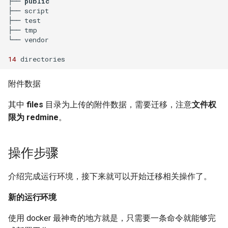
├── 
public
如何创建 Memcached 容器？
IDC应用虚拟化技术计划
Windows Server 2003 配置用
Zabbix 设置Agent脚本超时时
├── script

Markdown富文本编辑器
Mysql status状态信息
户单会话
使用CDN为网站加速
Cisco 交换机常用命令
使用 Pecl 安装 mongo驱动
Nginx 设置404页面
Ubuntu 安装 pip3
间
├── test

├── tmp

如何创建持久化 Redis 容器？
django-mdeditor
XenServer 安装 OpenSuse
└── vendor

13.2
Mysql truncate 清空表数据
Windows diskpart 命令
HP_DL_160 内存条安装顺序
Cisco 局域网络设计示例
CentOS 7 部署 Tomcat9
Nginx 配置防盗链功能
Ubuntu 14.04 使用移动4G网络
Zabbix 监控磁盘IO
如何解决Docker环境时区问
如何在 Django admin 后台上
14
题？
传图片文件？
XenServer tapdisk
Mysql explain 分析慢查询
Windows 动态卷
Postfix Open Relay
tcpdump 抓包工具
Linux系统fstab文件
Nginx 添加模块
Ubuntu 14.04 固态磁盘配置
zabbix_get 采集数据空值
experienced an error
Trim
附件数据
如何解决 Docker容器中文乱
如何获得 Python 的关键字？
have equal MySQL server
Intel XEON L/E/X/W 系列区
Samba 配置共享
Nginx 反向代理与负载均衡
Zabbix Appliance
码？
XenServer 6.5 更新补丁
其中
files
目录为上传的附件数据，需要迁移，注意
文件权
UUIDs
别
Remmina 连接VNC远程桌面
Python 简单爬虫示例
限为 redmine
。
hostnamectl 命令
Nginx 配置 SSL
Zabbix Agent
如何自定义带有Windows字体
Windows Server 2008R2 配置
使用 Shell 批量更改 Mysql表
测试 iDRAC6(7) 远程控制卡
如何退出 telnet 会话？
的Docker镜像？
Hyper-V
同步与异步
名
parted 命令
Nginx location指令
操作步骤
Ubuntu 14.04 安装字体
Docker build镜像 cache的副
NFS存储超时导致XenServer
TCP 状态统计脚本
使用 phpMyAdmin 查询
CentOS 7 开机运行脚本
Nginx rewrite指令
介绍完成运行环境，接下来就可以开始迁移相关操作了。
作用
重启
Mysql
Ubuntu 使用VMware Player
awk 示例
CentOS 7 命令自动补齐
Nginx gzip 压缩
新的运行环境
如何将 Docker 容器日志记录
Intel I/O虚拟分配技术(VT-d)
Mysql read_only 只读数据库
Ubuntu 14.04 使用搜狗输入法
到 rsyslog？
awk 调用外部变量
使用 docker 最神奇的地方就是，只需要一条命令就能够完
CentOS 7 关闭防火墙与
Haproxy HA(Keepalived)