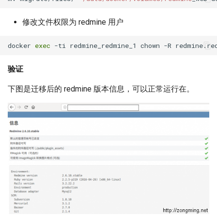
Linux Mod相关命令
修改文件权限为 redmine 用户
Linux 网卡 Can't load firmware
docker 
exec
free 命令
验证
iostat 命令
下图是迁移后的 redmine 版本信息，可以正常运行在。
CentOS 7 新命令 systemctl
history 命令
ln 命令
试用 dnsmasq
rf 命令
chkrootkit