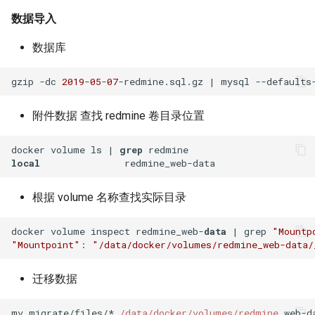
service failed
Docker login 登陆远程仓库
数据导入
使用 logrotate 转储日志
VMware ESXi 虚拟机分配超
数据库
Docker tag 为镜像打标记
过2TB的虚拟磁盘
使用 Pecl 安装 imagick扩展
gzip -dc 
2019
-
05
-
07
-redmine.
sql
.
gz
 | mysql --defaults
使用 Dockerfile 创建镜像
VMware ESXi 配置SNMP服务
使用 parted 调整磁盘分区大
小
附件数据 查找 redmine 卷目录位置
Docker 保存和加载镜像
百万PV项目与虚拟化方案
Rsyslog 配置文件
docker volume ls | 
grep
Docker 操作系统级虚拟化技
VMware ESXi 设置虚拟机自
local
术
启动
Apache ab压力测试工具
根据 volume 名称查找实际目录
Docker 容器技术
VMware ESXi 资源限制
php扩展模块memcache
docker volume inspect redmine_web-
data
 | grep 
"Mountp
Docker 容器技术大会
VMware vCenter 虚拟机克隆
"Mountpoint"
: 
"/data/docker/volumes/redmine_web-data/
updatedb 与 locate 命令
功能
迁移数据
cut 命令
VMware vSphere Hypervisor
mv migrate/files/* 
/data/docker
/volumes/redmine