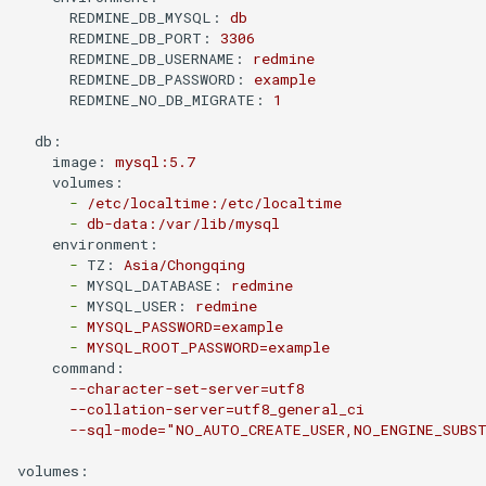
REDMINE_DB_MYSQL:
db
XenServer 创建 Windows 实
net.core.somaxconn
while 循环中ssh命令自动退
考
REDMINE_DB_PORT:
3306
Alpine容器更改正确时区
例
出
Ubuntu 系统 dpkg 命令
rabbitmq 3 安装与配置
REDMINE_DB_USERNAME:
redmine
Mysql 5.6 配置示例
LVS HA(Keepalived)
REDMINE_DB_PASSWORD:
example
Docker stats命令
XenServer 建立本地ISO SR库
REDMINE_NO_DB_MIGRATE:
1
echo 字背景颜色和文字颜色
Ubuntu 使用电信3G网络
ldd 命令
Mysqlnd
LVS RealServer绑定VIP脚本
db:
如何创建 Mongodb 容器？
XenServer Tools
Shell 生成随机字符串
Ubuntu 用命令修改图片
测试 CentOS 7 系统
image:
mysql:5.7
Mysql skip-name-resolve
volumes:
LVS 中的 arp_ignore 和
-
/etc/localtime:/etc/localtime
CentOS 7 部署 Docker引擎
XenServer 主机资源池
mode
Shell 正则表达式
arp_annonuce 参数
Ubuntu 使用minicom连接交换
chsh 命令
-
db-data:/var/lib/mysql
机
environment:
Docker rm 命令
XenServer 存储
使用 Pacemaker + Corosync
调试 Shell 脚本
LVS - Linux虚拟服务器
LVM 扩展逻辑卷与文件系统
-
TZ:
Asia/Chongqing
+ DRBD 完成 SuSe Mysql HA
-
MYSQL_DATABASE:
redmine
-
MYSQL_USER:
redmine
Docker 查找容器的宿主机进
使用 XenCenter 绑定网卡
方案
Shell 判断一个文件是否为空
Haproxy URL Hash
md5sum 命令
-
MYSQL_PASSWORD=example
程ID
-
MYSQL_ROOT_PASSWORD=example
试用 XenServer 6.2
Oracle 多数据库实例管理文档
command:
Haproxy 安装与配置
LVM 创建新的逻辑卷
--character-set-server=utf8
php容器无法加载ssh2模块
--collation-server=utf8_general_ci
XenMotion 和 Storage
Mysql 数据导出与导入
openssl 命令
--sql-mode="NO_AUTO_CREATE_USER,NO_ENGINE_SUBS
Docker容器 restart策略
XenMotion
Oracle 常用Sql语句
volumes:
CentOS 使用阿里Yum源