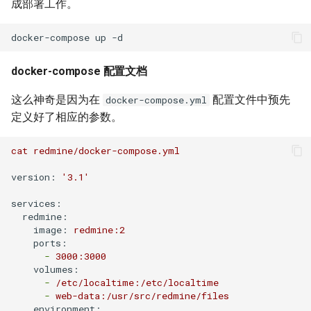
XenServer 6.5
Mysql count()函数
Selinux
Ubuntu 获取笔记本硬件温度
成部署工作。
使用 supervisor 支持容器
python 列表生成式
Haproxy 配置SSL证书
crontab
XenServer 使用命令行更新补
Mysql sleep()函数
CentOS 7 配置网络
Ubuntu 使用iftop查看网络流
丁
python 元组
量
SSL证书
DockerFile COPY绝对路径报
Postgresql 导出与导入示例
docker-compose 配置文档
CentOS 7 扩展root根分区
错
XenServer 设置虚拟机CPU权
python 列表常用方法
使用iotop找到占用磁盘io的进
Haproxy 日志
这么神奇是因为在
配置文件中预先
docker-compose.yml
重
redis 常用命令
程
清除Linux系统登陆信息
定义好了相应的参数。
Docker 数据卷
python 列表基本操作
Squid 正向代理
XenServer 重置root账户密码
Mysql innodb replication
Ubuntu 关闭 Swap
supervisord 命令
cat
redmine/docker-compose.yml
Docker cp 命令
python 序列和列表
Squid 隐藏头部信息
Xen 半虚拟化(PV)和完全虚拟
Mysql 设置sql_mode
Ubuntu 设置 swappiness
screen 命令
version:
'3.1'
如何使用docker-php-ext-
化(HVM)
python获取公网IP地址
Squid refresh_pattern 指令
services:
install安装扩展模块？
Oracle the password has
Ubuntu 系统 chpasswd 命令
brctl 命令
redmine:
XenServer 销毁指定的 VDI
expired
python以脚本方式运行
Squid Forwarding loop
image:
redmine:2
如何为Alpine容器安装Perl套
Ubuntu 替换 cosmos 壁纸
Linux 前台与后台
detected
ports:
件？
XenServer 隐藏的虚拟机
-
3000
:3000
Mysql 使用defaults-file免密
Memcached 服务启动脚本
volumes:
登录
Ubuntu 配置 SNMP服务
CentOS irqbalance导致高负载
LVS UDP服务测试
-
/etc/localtime:/etc/localtime
没有LVM逻辑卷如何扩展
XenServer 主机池变更Master
CentOS 配置多IP脚本
-
web-data:/usr/src/redmine/files
Docker存储空间？
Redis 配置
environment:
Ubuntu 单人模式修改root密码
使用 Pecl 安装 intl扩展
LVS + Keepalived 生产环境参