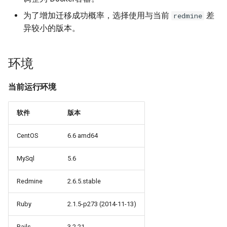
题？
iSCSI
docker-compose 错误提示 无
Ansible 使用循环完成重复性
Nginx 反向代理 Tomcat 错误
SwitchyOmega插件
如何设置 Cisco 交换机时间?
Zabbix web scenarios
Jenkins升级CVE-2017-
使用 Dify 开发AI应用
法支持的版本
任务
示例
如何使用 Sysbench 对 Mysql
1000353
Flask框架中使用Redis(三)
XenServer删除只有一台主机
Git clone 指定的分支
MooseFS 2.x 常用命令
数据导入
为了增加迁移成功概率，选择使用与当前
差
redmine
进行压力测试？
Jenkins 配置 Nodejs 持续集
Windows Server 2012R2
的主机池
Ubuntu 安装 flash浏览器插件
ping Time to live exceeded
Zabbix latest data 排错好帮手
创建 AnythingLLM 个人知识
异较小的版本。
成
MPIO
如何找到 Docker 中使用磁盘
Ansible synchronize 模块
Nginx 配置 WebSocket
阿里云盾发现WebShell处理
库
Flask框架中使用Redis(二)
Git 更改远程地址协议
MooseFS 2.x 关闭及启动顺序
验证
最多的容器？
Mysql initialization 重新初始
过程
XenServer 虚拟机安装 guest-
Ubuntu 16.04 终端使用多标签
TCP time wait bucket table
Zabbix 监控 Mysql慢查询日
环境
化系统库
Jenkins 配置 Gogs webhook
Windows print 相关命令
Ansible template 模块
tools
使用
页
overflow
志
使用 DeepSeek-R1 模型写代
Flask框架中使用Redis(一)
Git reset 版本回退
参考
MooseFS 2.x 错误信息
插件
如何更改 Docker 网桥默认的
HTTP_X_FORWARDED_FOR
MySQL安全漏洞 CCVE-2016-
码
当前运行环境
网段地址？
获取客户端IP地址
Mysql 存储过程
Windows Server 2012R2 显示
6662
Ansible 文件&拷贝模块
Windows Server 2012R2 配置
Ubuntu 安装 virtualbox 5.1
使用RIP协议实现桌面到容器
Zabbix 监控 Redis 与
使用 Python 计算中位数
Git 钩子
MooseFS 2.x 分布式文件系统
使用 jenkins 与 docker 完成
网络图标
Hyper-V
网络通信
Memcache
本地部署 DeepSeek-R1 模型
部署手册
java 项目持续集成
如何删除 无效的(none)
阿里云SLB HTTP to HTTPS
Postgresql 授权只读用户
没有VPC的阿里金融云安全
Ansible 批量更新 Ubuntu 内核
Ubuntu 音频编辑软件 audacity
软件
版本
Mkdocs 谷歌字体加载失败
php_codesniffer
Docker镜像？
Windows 查看文件的隐藏属
吗？
XenServer PV模式导致程序
NAT网关支持pptp穿透
Zabbix 主机克隆
MegaSAS RAID卡管理程序
CentOS
6.6 amd64
Jenkins 持续集成工具
性
coredump
Nginx limit_rate 限速模块
Postgresql使用 pg_dumpall
Ansible Playbook 安装
Ubuntu 16.04 LTS
如何判断 Python 变量的类
Git merge 合并分支
MegaCLI
如何使用 Gunicorn 管理
命令免密码导出数据
x-xss x-frame-options strict-
Docker
Cisco 交换机网络设计方案示
Zabbix 正则表达式
型？
MySql
5.6
Django 应用？
Maven 入门
Windows arp 命令
transport-security 保护
XenServer 虚拟机无法识别全
Nginx 自定义日志
例
Ubuntu 安装 xmind
Git 版本升级
固态磁盘检测工具
部CPU
Postgresql 备份脚本
Ansible 小试牛刀
Zabbix 监控交换机带宽
如何使用 Sorted 对字典排
Redmine
2.6.5.stable
如何自定义 Django 镜像？
部署 Maven
Windows Thin PC
动态CDN保护网站与网站加速
Nginx echo 模块
Cisco 3560X 升级 License
序？
Ubuntu 密码管理软件
Git 配置代理
CentOS Ignoring disk sda
XenServer 虚拟机无法安装系
Postgresql 客户端 psql
如何使用 NPM 安装 VUE 框
keepassx
Zabbix 配置macro变量
Ruby
2.1.5-p273 (2014-11-13)
如何添加 php-imap扩展模
统
Harbor 仓库自动复制镜像
Windows slmgr.vbs 命令
Chrome 浏览器 Cookies 插件
架?
Nginx if与set指令
Cisco Command rejected not
如何使用 Python 完成 HTML
使用git完成程序上线流程
Sysbench IO基准测试
块？
Mysql容器设置字符集
allowed on this interface
转 PDF任务？
Remmina 共享文件夹
Zabbix 监控 Haproxy
Rails
3.2.21