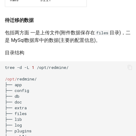
XenServer 7.0
Harbor Send email failed:501
Windows 添加静态路由
Docker漏洞获取宿主机 root权
Nodejs 使用国内 NPM镜像站
Nginx 与 X-Forwarded-For
Git 分布式版本控制系统
Rsync 删除海量文件测试
如何设置 Tomcat容器JVM内
限
Mysql容器设置sql_mode模
使用 wireshark 对比 https 与
如何将 Django数据库 从
Ubuntu Grub2没有Windows引
Haproxy 状态统计脚本
待迁移的数据
存？
XenServer 设置虚拟机网络带
式
http 协议
用Harbor实现容器镜像仓库的
Windows 2003 配置ASP环境
Nodejs 包管理器 NPM
Sqlite3 迁移到 Mysql？
Nginx 配置泛域名
导菜单
git-shell 禁止git用户登陆系统
简单RAID磁盘阵列测试
宽
管理和运维
Docker 远程执行命令漏洞
Haproxy 配置统计 Socket
包括两方面 一是上传文件(附件数据保存在
目录)，二
files
如何自定义 Nodejs 镜像？
Mysql 从文本文件导入数据
Cisco 交换机不能配置trunk模
Windows systeminfo 命令
mpstat 命令
如何在循环中遍历 Python对
NFS故障对Nginx服务器的影
Ubuntu 查看内存硬件信息
Linux 系统下的磁盘工具
是 MySql数据库中的数据(主要的配置信息)。
XenServer 设置虚拟机开机启
式
XSS跨站攻击示例
象的属性？
响
Haproxy 使用Socat获得统计
hdparm
如何创建 Nodejs 容器？
动
常用 mongo 命令
使用 Recuva 恢复误删除文件
jar 命令
Ubuntu 下载工具 uget
数据
目录结构
iperf 测试网络带宽
ImageMagick 注入漏洞 CVE-
如何在 Markdown 中使用
Nginx 拒绝IP访问
AS SSD Benchmark
Docker image 命令
XenServer 图形方式安装Linux
2016-3714
HTML 代码?
MySQL Found invalid event in
Windows 配置 SNMP
sed 命令
Ubuntu 提示boot分区空间不
Mysql 主从状态监控脚本
tree -d -L 
1
 /opt/redmine/

binary log
VRRP协议与防火墙
Nginx 列出目录中文件
足
PCIe SSD磁盘
/opt/
redmine/

Docker 镜像体积问题
Windows Hyper-V 虚拟机未
Markdown 基本语法
如何在 Django 中对上传的图
Windows NAT路由和远程访问
测试 php7
Zabbix 监控Mysql主从状态
├── app

知设备VMBUS
片重命名？
Mysql min与max函数
Packets Per Second (PPS)
Nginx HA(Keepalived)
Ubuntu 移除cnnic证书
Linux 配置iSCSI服务器
├── config

如何自定义 phpmyadmin 镜
如何估算网站RPS峰值？
Windows 设置帐户锁定策略
diff 与 patch 命令
Zabbix Too Many Processes
├── db

├── doc

像？
XenServer 无存储迁移
如何为 Django 应用创建缩略
使用xtrabackup恢复rds备份
二进制千比特每秒 - Kibps
禁止暴力破解
Nginx alias指令
Ubuntu 光盘制作成ISO文件
├── extra

图？
数据
使用iDrac7更新Dell服务器
CentOS 7 网卡配置多个IP地
Zabbix 配置邮件报警
├── files

如何设置 supervisor 管理的
CloudStack 方向比努力更重
BIOS
iptables
Windows Server 关闭的数据
址
Nginx 持续连接超时时间
连接远程桌面无法复制粘贴
├── lib

子程序只运行一次？
要
如何为 Markdown 中的图片设
SQLSTATE 2002 No such file
执行保护(DEP)
├── log

使用 CentOS 部署 zabbix监控
├── plugins

置 CSS样式？
or directory
阿里云故障服务不敢恭维
防火墙导致 SNMP 故障示例
CentOS 7 安装 mongodb
Nginx Http基本身份认证
使用SSH隧道访问Gmail