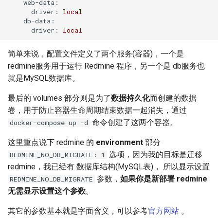
web-data:
Docker inspect 命令
XenServer 更改桥接网络模式
driver:
local
Oracle sqlplus
ssldump 命令
db-data:
Docker with an unknown CA
Hyper-V 虚拟机导入导出
driver:
local
certificate
DRBD 状态含义
make 命令
Hyper-V 限制虚拟机CPU资源
简单来说，配置文件定义了两个服务(容器)，一个是
Docker logs 命令
DRBD 故障测试及脑裂处理
redmine服务用于运行 Redmine 程序，另一个是 db服务也
vsftp 配置白/白名单
VMware vSphere 客户端报错
就是MySQL数据库。
Docker 设置容器环境变量
使用 DRBD 与 Heartbeat 实现
Unix 发展历史
最后的 volumes 部分则是为了
数据持久化
而创建的数据
VMware vSphere Web客户端
Mysql 高可用
卷，用于防止容器生命周期结束数据一起消失，通过
Docker 容器端口映射
Linux系统定制PS1变量
命令创建了这两个容器。
docker-compose up -d
VMware vSphere 5.5 SIOC
Mysql Innodb 使用独立表空
使用 Supervisor 管理 Docker
间
NFS nobody权限问题
这里重点说下 redmine 的
environment
部分
容器多个进程
VMware vSphere 5.5 发布
选项，因为我的目标是迁移
REDMINE_NO_DB_MIGRATE: 1
Mysql 基本sql语句
ldconfig 命令
redmine，我已经有 数据库结构(MySQL表)， 所以显示设置
Docker exec 命令
VMware vSphere ESXi 需要整
参数，
如果你是新部署 redmine
REDMINE_NO_DB_MIGRATE
合虚拟机磁盘
Mysql show processlist
su 命令
无需显示设置这个参数
。
Docker 推送镜像到仓库要几
步？
VMware Login to the query
alias 命令
其它的参数基本就是字面含义，可以参考
官方网站
。