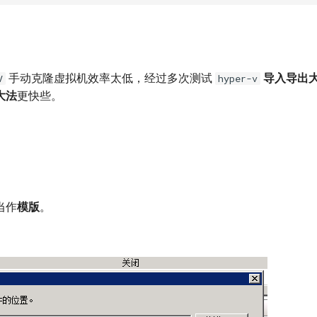
手动克隆虚拟机效率太低，经过多次测试
导入导出
V
hyper-v
大法
更快些。
当作
模版
。